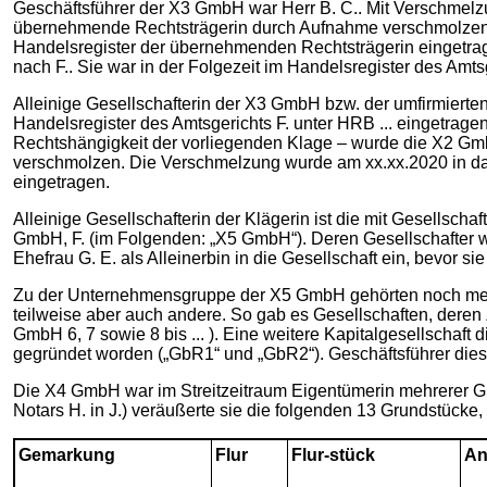
Geschäftsführer der X3 GmbH war Herr B. C.. Mit Verschmel
übernehmende Rechtsträgerin durch Aufnahme verschmolzen. 
Handelsregister der übernehmenden Rechtsträgerin eingetrag
nach F.. Sie war in der Folgezeit im Handelsregister des Amtsg
Alleinige Gesellschafterin der X3 GmbH bzw. der umfirmierte
Handelsregister des Amtsgerichts F. unter HRB ... eingetrage
Rechtshängigkeit der vorliegenden Klage – wurde die X2 Gm
verschmolzen. Die Verschmelzung wurde am xx.xx.2020 in da
eingetragen.
Alleinige Gesellschafterin der Klägerin ist die mit Gesellsch
GmbH, F. (im Folgenden: „X5 GmbH“). Deren Gesellschafter wa
Ehefrau G. E. als Alleinerbin in die Gesellschaft ein, bevor si
Zu der Unternehmensgruppe der X5 GmbH gehörten noch mehr
teilweise aber auch andere. So gab es Gesellschaften, dere
GmbH 6, 7 sowie 8 bis ... ). Eine weitere Kapitalgesellschaft
gegründet worden („GbR1“ und „GbR2“). Geschäftsführer diese
Die X4 GmbH war im Streitzeitraum Eigentümerin mehrerer Grun
Notars H. in J.) veräußerte sie die folgenden 13 Grundstücke, 
Gemarkung
Flur
Flur-stück
An