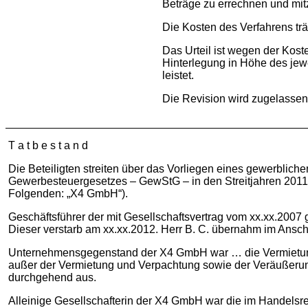
Beträge zu errechnen und mitz
Die Kosten des Verfahrens trä
Das Urteil ist wegen der Kost
Hinterlegung in Höhe des jewe
leistet.
Die Revision wird zugelassen
T a t b e s t a n d
Die Beteiligten streiten über das Vorliegen eines gewerbli
Gewerbesteuergesetzes – GewStG – in den Streitjahren 2011 
Folgenden: „X4 GmbH“).
Geschäftsführer der mit Gesellschaftsvertrag vom xx.xx.2007
Dieser verstarb am xx.xx.2012. Herr B. C. übernahm im Ansc
Unternehmensgegenstand der X4 GmbH war … die Vermietung u
außer der Vermietung und Verpachtung sowie der Veräußerung 
durchgehend aus.
Alleinige Gesellschafterin der X4 GmbH war die im Handelsre