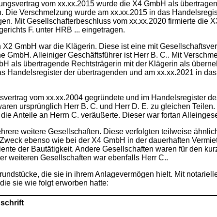
zungsvertrag vom xx.xx.2015 wurde die X4 GmbH als übertragen
Die Verschmelzung wurde am xx.xx.2015 in das Handelsregist
en. Mit Gesellschafterbeschluss vom xx.xx.2020 firmierte die
erichts F. unter HRB ... eingetragen.
n X2 GmbH war die Klägerin. Diese ist eine mit Gesellschaftsv
ne GmbH. Alleiniger Geschäftsführer ist Herr B. C.. Mit Versch
bH als übertragende Rechtsträgerin mit der Klägerin als über
s Handelsregister der übertragenden und am xx.xx.2021 in da
aftsvertrag vom xx.xx.2004 gegründete und im Handelsregister de
ren ursprünglich Herr B. C. und Herr D. E. zu gleichen Teilen.
e die Anteile an Herrn C. veräußerte. Dieser war fortan Alleingese
ere weitere Gesellschaften. Diese verfolgten teilweise ähn
n Zweck ebenso wie bei der X4 GmbH in der dauerhaften Vermie
 diente der Bautätigkeit. Andere Gesellschaften waren für den ku
r weiteren Gesellschaften war ebenfalls Herr C..
dstücke, die sie in ihrem Anlagevermögen hielt. Mit notariell
die sie wie folgt erworben hatte:
schrift