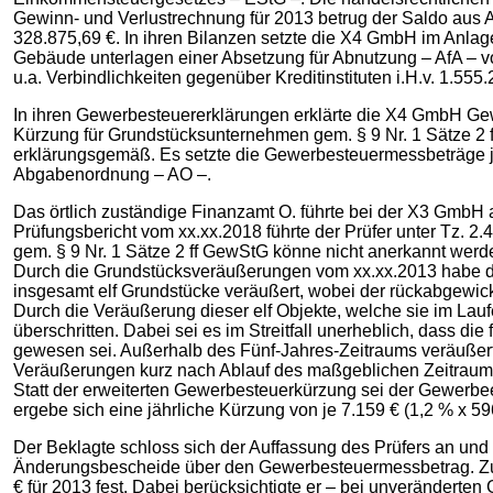
Gewinn- und Verlustrechnung für 2013 betrug der Saldo aus
328.875,69 €. In ihren Bilanzen setzte die X4 GmbH im Anla
Gebäude unterlagen einer Absetzung für Abnutzung – AfA – vo
u.a. Verbindlichkeiten gegenüber Kreditinstituten i.H.v. 1.5
In ihren Gewerbesteuererklärungen erklärte die X4 GmbH Gewer
Kürzung für Grundstücksunternehmen gem. § 9 Nr. 1 Sätze 2 ff 
erklärungsgemäß. Es setzte die Gewerbesteuermessbeträge je
Abgabenordnung – AO –.
Das örtlich zuständige Finanzamt O. führte bei der X3 GmbH 
Prüfungsbericht vom xx.xx.2018 führte der Prüfer unter Tz.
gem. § 9 Nr. 1 Sätze 2 ff GewStG könne nicht anerkannt we
Durch die Grundstücksveräußerungen vom xx.xx.2013 habe d
insgesamt elf Grundstücke veräußert, wobei der rückabgewicke
Durch die Veräußerung dieser elf Objekte, welche sie im Lau
überschritten. Dabei sei es im Streitfall unerheblich, dass di
gewesen sei. Außerhalb des Fünf-Jahres-Zeitraums veräußer
Veräußerungen kurz nach Ablauf des maßgeblichen Zeitraums 
Statt der erweiterten Gewerbesteuerkürzung sei der Gewerb
ergebe sich eine jährliche Kürzung von je 7.159 € (1,2 % x 59
Der Beklagte schloss sich der Auffassung des Prüfers an u
Änderungsbescheide über den Gewerbesteuermessbetrag. Zugle
€ für 2013 fest. Dabei berücksichtigte er – bei unveränderten 