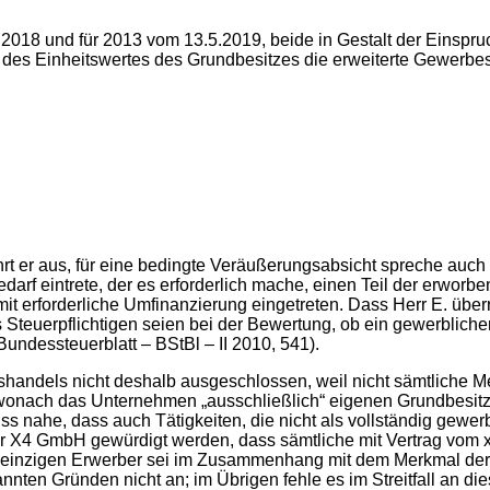
nd für 2013 vom 13.5.2019, beide in Gestalt der Einspruch
 des Einheitswertes des Grundbesitzes die erweiterte Gewerbe
rt er aus, für eine bedingte Veräußerungsabsicht spreche auc
darf eintrete, der es erforderlich mache, einen Teil der erworb
amit erforderliche Umfinanzierung eingetreten. Dass Herr E. übe
 Steuerpflichtigen seien bei der Bewertung, ob ein gewerbliche
undessteuerblatt – BStBl – II 2010, 541).
shandels nicht deshalb ausgeschlossen, weil nicht sämtliche M
, wonach das Unternehmen „ausschließlich“ eigenen Grundbesitz
s nahe, dass auch Tätigkeiten, die nicht als vollständig gewerbl
r X4 GmbH gewürdigt werden, dass sämtliche mit Vertrag vom x
einzigen Erwerber sei im Zusammenhang mit dem Merkmal der Na
ten Gründen nicht an; im Übrigen fehle es im Streitfall an di