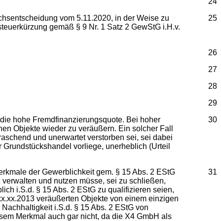
24
sentscheidung vom 5.11.2020, in der Weise zu
25
steuerkürzung gemäß § 9 Nr. 1 Satz 2 GewStG i.H.v.
26
27
28
29
h die hohe Fremdfinanzierungsquote. Bei hoher
30
enen Objekte wieder zu veräußern. Ein solcher Fall
rraschend und unerwartet verstorben sei, sei dabei
r Grundstückshandel vorliege, unerheblich (Urteil
erkmale der Gewerblichkeit gem. § 15 Abs. 2 EStG
31
 verwalten und nutzen müsse, sei zu schließen,
ich i.S.d. § 15 Abs. 2 EStG zu qualifizieren seien,
x.xx.2013 veräußerten Objekte von einem einzigen
chhaltigkeit i.S.d. § 15 Abs. 2 EStG von
esem Merkmal auch gar nicht, da die X4 GmbH als