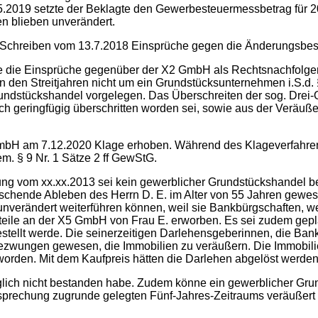
5.2019 setzte der Beklagte den Gewerbesteuermessbetrag für 20
en blieben unverändert.
 Schreiben vom 13.7.2018 Einsprüche gegen die Änderungsbes
e die Einsprüche gegenüber der X2 GmbH als Rechtsnachfolger
n den Streitjahren nicht um ein Grundstücksunternehmen i.S.d.
undstückshandel vorgelegen. Das Überschreiten der sog. Drei-O
ch geringfügig überschritten worden sei, sowie aus der Veräuß
mbH am 7.12.2020 Klage erhoben. Während des Klageverfahrens 
. § 9 Nr. 1 Sätze 2 ff GewStG.
rung vom xx.xx.2013 sei kein gewerblicher Grundstückshandel b
chende Ableben des Herrn D. E. im Alter von 55 Jahren gewesen
nverändert weiterführen können, weil sie Bankbürgschaften, w
teile an der X5 GmbH von Frau E. erworben. Es sei zudem gepl
tellt werde. Die seinerzeitigen Darlehensgeberinnen, die Bank 
ezwungen gewesen, die Immobilien zu veräußern. Die Immobilien
worden. Mit dem Kaufpreis hätten die Darlehen abgelöst werde
nglich nicht bestanden habe. Zudem könne ein gewerblicher 
sprechung zugrunde gelegten Fünf-Jahres-Zeitraums veräußert