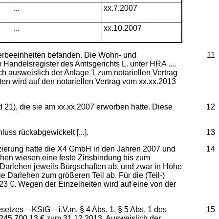
...
xx.7.2007
...
xx.10.2007
werbeeinheiten befanden. Die Wohn- und
11
Handelsregister des Amtsgerichts L. unter HRA ....
ch ausweislich der Anlage 1 zum notariellen Vertrag
 wird auf den notariellen Vertrag vom xx.xx.2013
21), die sie am xx.xx.2007 erworben hatte. Diese
12
uss rückabgewickelt [...].
13
zierung hatte die X4 GmbH in den Jahren 2007 und
14
lehen wiesen eine feste Zinsbindung bis zum
e Darlehen jeweils Bürgschaften ab, und zwar in Höhe
Darlehen zum größeren Teil ab. Für die (Teil-)
,23 €. Wegen der Einzelheiten wird auf eine von der
etzes – KStG – i.V.m. § 4 Abs. 1, § 5 Abs. 1 des
15
245.700,13 € zum 31.12.2013. Ausweislich der