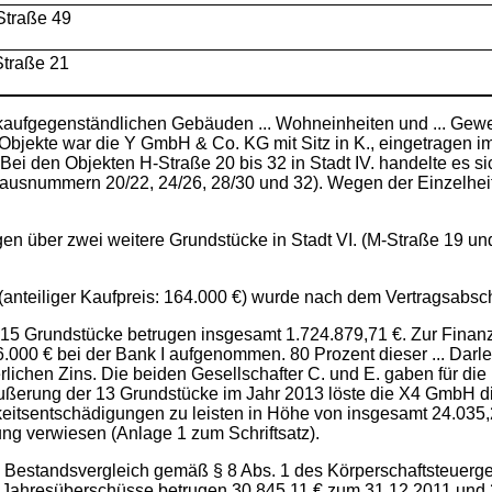
Straße 49
Straße 21
en kaufgegenständlichen Gebäuden ... Wohneinheiten und ... Ge
bjekte war die Y GmbH & Co. KG mit Sitz in K., eingetragen im 
Bei den Objekten H-Straße 20 bis 32 in Stadt IV. handelte es si
ummern 20/22, 24/26, 28/30 und 32). Wegen der Einzelheiten
 über zwei weitere Grundstücke in Stadt VI. (M-Straße 19 und 
 (anteiliger Kaufpreis: 164.000 €) wurde nach dem Vertragsabschl
 15 Grundstücke betrugen insgesamt 1.724.879,71 €. Zur Finan
6.000 € bei der Bank I aufgenommen. 80 Prozent dieser ... Dar
lichen Zins. Die beiden Gesellschafter C. und E. gaben für di
ßerung der 13 Grundstücke im Jahr 2013 löste die X4 GmbH die 
ligkeitsentschädigungen zu leisten in Höhe von insgesamt 24.035
ung verwiesen (Anlage 1 zum Schriftsatz).
h Bestandsvergleich gemäß § 8 Abs. 1 des Körperschaftsteuerges
Jahresüberschüsse betrugen 30.845,11 € zum 31.12.2011 und 