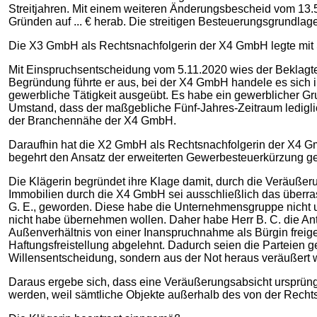
Streitjahren. Mit einem weiteren Änderungsbescheid vom 13.
Gründen auf ... € herab. Die streitigen Besteuerungsgrundlag
Die X3 GmbH als Rechtsnachfolgerin der X4 GmbH legte mit
Mit Einspruchsentscheidung vom 5.11.2020 wies der Beklagt
Begründung führte er aus, bei der X4 GmbH handele es sich i
gewerbliche Tätigkeit ausgeübt. Es habe ein gewerblicher Gr
Umstand, dass der maßgebliche Fünf-Jahres-Zeitraum ledigli
der Branchennähe der X4 GmbH.
Daraufhin hat die X2 GmbH als Rechtsnachfolgerin der X4 G
begehrt den Ansatz der erweiterten Gewerbesteuerkürzung gem
Die Klägerin begründet ihre Klage damit, durch die Veräuße
Immobilien durch die X4 GmbH sei ausschließlich das überras
G. E., geworden. Diese habe die Unternehmensgruppe nicht u
nicht habe übernehmen wollen. Daher habe Herr B. C. die An
Außenverhältnis von einer Inanspruchnahme als Bürgin freiges
Haftungsfreistellung abgelehnt. Dadurch seien die Parteien g
Willensentscheidung, sondern aus der Not heraus veräußert 
Daraus ergebe sich, dass eine Veräußerungsabsicht ursprü
werden, weil sämtliche Objekte außerhalb des von der Recht