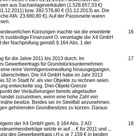
ösen aus Sachanlageverkäufen (1.528.657,53 €)
1.12.2011) bzw. 392.576,80 € (31.12.2013) an. Die
che AfA: 23.680,80 €). Auf der Passivseite waren
esen.
rbesteuerlichen Kürzungen machte sie die erweiterte
16
rtlich zuständige Finanzamt O. veranlagte die X4 GmbH
lt der Nachprüfung gemäß § 164 Abs. 1 der
 für die Jahre 2011 bis 2013 durch. Im
17
 des Gewerbeertrags für Grundstücksunternehmen
er eine reine Vermögensverwaltung hinausgegangen.
überschritten. Die X4 GmbH habe im Jahr 2013
 32 in Stadt IV. als vier Objekte zu rechnen seien.
ung entwickelte sog. Drei-Objekt-Grenze
Zeitpunkt der Veräußerungen bereits abgelaufen
shandel zuzuordnen, wenn eine hohe Zahl von
ähe besitze. Beides sei im Streitfall anzunehmen.
ögen gehörenden Grundbesitzes zu kürzen. Daraus
olgerin der X4 GmbH gem. § 164 Abs. 2 AO
18
ermessbeträge setzte er auf ... € für 2011 und ...
zung des Gewerbeertrags i.H.v. je 7.159 € in beiden