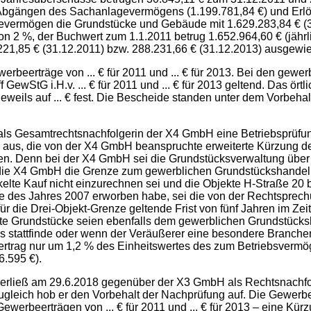
 Abgängen des Sachanlagevermögens (1.199.781,84 €) und Erl
gevermögen die Grundstücke und Gebäude mit 1.629.283,84 € (3
n 2 %, der Buchwert zum 1.1.2011 betrug 1.652.964,60 € (jährli
55.221,85 € (31.12.2011) bzw. 288.231,66 € (31.12.2013) ausgewi
beerträge von ... € für 2011 und ... € für 2013. Bei den gewe
GewStG i.H.v. ... € für 2011 und ... € für 2013 geltend. Das ö
weils auf ... € fest. Die Bescheide standen unter dem Vorbeha
als Gesamtrechtsnachfolgerin der X4 GmbH eine Betriebsprüfung
 2.4 aus, die von der X4 GmbH beanspruchte erweiterte Kürzung
rden. Denn bei der X4 GmbH sei die Grundstücksverwaltung üb
ie X4 GmbH die Grenze zum gewerblichen Grundstückshandel 
lte Kauf nicht einzurechnen sei und die Objekte H-Straße 20 bis
fe des Jahres 2007 erworben habe, sei die von der Rechtsprech
e für die Drei-Objekt-Grenze geltende Frist von fünf Jahren im 
te Grundstücke seien ebenfalls dem gewerblichen Grundstück
stattfinde oder wenn der Veräußerer eine besondere Branchenn
eertrag nur um 1,2 % des Einheitswertes des zum Betriebsverm
6.595 €).
nd erließ am 29.6.2018 gegenüber der X3 GmbH als Rechtsnachf
ich hob er den Vorbehalt der Nachprüfung auf. Die Gewerbesteu
Gewerbeerträgen von ... € für 2011 und ... € für 2013 – eine Kür