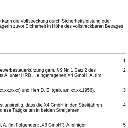
e kann die Vollstreckung durch Sicherheitsleistung oder
ägerin zuvor Sicherheit in Höhe des vollstreckbaren Betrages
1
Gewerbesteuerkürzung gem. § 9 Nr. 1 Satz 2 des
2
s A. unter HRB ... eingetragenen X4 GmbH, A. (im
.xx.xxxx) und Herr D. E. (geb. am xx.xx.1956).
3
unstreitig, dass die X4 GmbH in den Streitjahren
4
iese Tätigkeiten in beiden Streitjahren
, A. (im Folgenden: „X3 GmbH“). Alleiniger
5