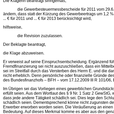
Die Klägerin beantragt sinngemäß,
die Gewerbesteuermessbescheide für 2011 vom 29.6.2018 u
ändern, dass statt der Kürzung des Gewerbeertrags um 1,2 %
... € für 2011 und ... € für 2013 berücksichtigt wird,
hilfsweise,
die Revision zuzulassen.
Der Beklagte beantragt,
die Klage abzuweisen.
Er verweist auf seine Einspruchsentscheidung. Ergänzend füh
Fremdfinanzierung sei nicht auszuschließen, dass ein Mittelbe
sei im Streitfall durch das Versterben des Herrn E. und die d
nicht erheblich. Denn persönliche oder finanzielle Gründe des
des Bundesfinanzhofs – BFH – vom 17.12.2009 III R 101/06, B
Im Übrigen sei das Vorliegen eines gewerblichen Grundstück
erfüllt seien. Aus dem Wortlaut des § 9 Nr. 1 Satz 2 GewStG
dass jede andere Tätigkeit schädlich sei. Dies lege den Schlus
schädlich seien. Dementsprechend könne nicht zugunsten de
Erwerber erworben worden seien. Die Veräußerung an einen 
Bedeutung. Auf dieses Merkmal komme es aber aus den genann