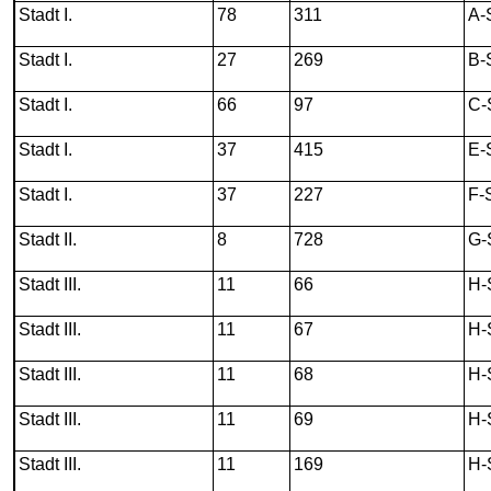
Stadt I.
78
311
A-
Stadt I.
27
269
B-
Stadt I.
66
97
C-
Stadt I.
37
415
E-
Stadt I.
37
227
F-
Stadt II.
8
728
G-
Stadt III.
11
66
H-
Stadt III.
11
67
H-
Stadt III.
11
68
H-
Stadt III.
11
69
H-
Stadt III.
11
169
H-