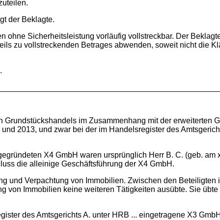
uteilen.
gt der Beklagte.
en ohne Sicherheitsleistung vorläufig vollstreckbar. Der Beklagt
ils zu vollstreckenden Betrages abwenden, soweit nicht die Kl
.
chen Grundstückshandels im Zusammenhang mit der erweiterten 
und 2013, und zwar bei der im Handelsregister des Amtsgericht
 gegründeten X4 GmbH waren ursprünglich Herr B. C. (geb. am xx
hluss die alleinige Geschäftsführung der X4 GmbH.
nd Verpachtung von Immobilien. Zwischen den Beteiligten ist 
von Immobilien keine weiteren Tätigkeiten ausübte. Sie übte d
gister des Amtsgerichts A. unter HRB ... eingetragene X3 GmbH