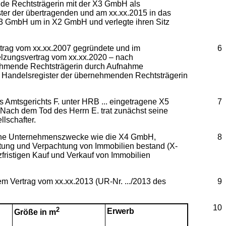
de Rechtsträgerin mit der X3 GmbH als
er der übertragenden und am xx.xx.2015 in das
 X3 GmbH um in X2 GmbH und verlegte ihren Sitz
ertrag vom xx.xx.2007 gegründete und im
6
melzungsvertrag vom xx.xx.2020 – nach
nehmende Rechtsträgerin durch Aufnahme
s Handelsregister der übernehmenden Rechtsträgerin
s Amtsgerichts F. unter HRB ... eingetragene X5
7
 Nach dem Tod des Herrn E. trat zunächst seine
llschafter.
liche Unternehmenszwecke wie die X4 GmbH,
8
tung und Verpachtung von Immobilien bestand (X-
rzfristigen Kauf und Verkauf von Immobilien
em Vertrag vom xx.xx.2013 (UR-Nr. .../2013 des
9
10
2
Erwerb
Größe in m