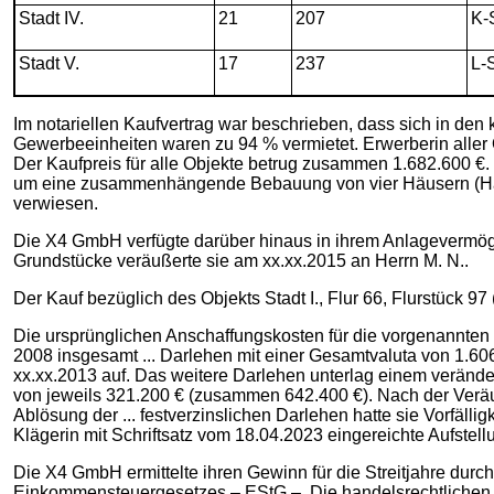
Stadt IV.
21
207
K-
Stadt V.
17
237
L-
Im notariellen Kaufvertrag war beschrieben, dass sich in d
Gewerbeeinheiten waren zu 94 % vermietet. Erwerberin aller O
Der Kaufpreis für alle Objekte betrug zusammen 1.682.600 €. 
um eine zusammenhängende Bebauung von vier Häusern (Hausn
verwiesen.
Die X4 GmbH verfügte darüber hinaus in ihrem Anlagevermögen
Grundstücke veräußerte sie am xx.xx.2015 an Herrn M. N..
Der Kauf bezüglich des Objekts Stadt I., Flur 66, Flurstück 97
Die ursprünglichen Anschaffungskosten für die vorgenannten
2008 insgesamt ... Darlehen mit einer Gesamtvaluta von 1.60
xx.xx.2013 auf. Das weitere Darlehen unterlag einem veränder
von jeweils 321.200 € (zusammen 642.400 €). Nach der Veräu
Ablösung der ... festverzinslichen Darlehen hatte sie Vorfäl
Klägerin mit Schriftsatz vom 18.04.2023 eingereichte Aufstell
Die X4 GmbH ermittelte ihren Gewinn für die Streitjahre durc
Einkommensteuergesetzes – EStG –. Die handelsrechtlichen 