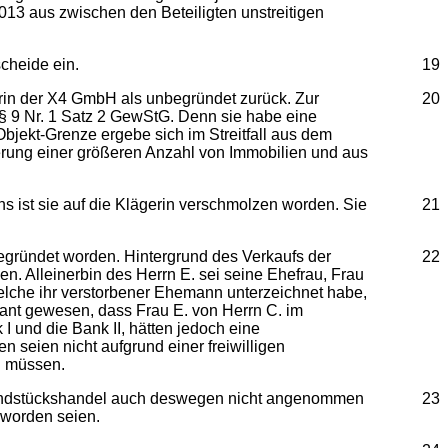
13 aus zwischen den Beteiligten unstreitigen
cheide ein.
19
in der X4 GmbH als unbegründet zurück. Zur
20
 § 9 Nr. 1 Satz 2 GewStG. Denn sie habe eine
bjekt-Grenze ergebe sich im Streitfall aus dem
erung einer größeren Anzahl von Immobilien und aus
ist sie auf die Klägerin verschmolzen worden. Sie
21
egründet worden. Hintergrund des Verkaufs der
22
. Alleinerbin des Herrn E. sei seine Ehefrau, Frau
elche ihr verstorbener Ehemann unterzeichnet habe,
ant gewesen, dass Frau E. von Herrn C. im
I und die Bank II, hätten jedoch eine
 seien nicht aufgrund einer freiwilligen
n müssen.
Grundstückshandel auch deswegen nicht angenommen
23
 worden seien.