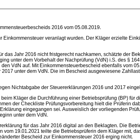
inkommensteuerbescheids 2016 vom 05.08.2019.
r Einkommensteuer veranlagt wurden. Der Kläger erzielte Einkü
 für das Jahr 2016 nicht fristgerecht nachkamen, schätzte der B
ng unter dem Vorbehalt der Nachprüfung (VdN) i.S. des § 164
den VdN auf. Mit Einkommensteuerbescheid ebenfalls vom 05
 2017 unter dem VdN. Die im Bescheid ausgewiesene Zahllast i.
egen Nichtabgabe der Steuererklärungen 2016 und 2017 eingele
beim Kläger die Durchführung einer Betriebsprüfung (BP) für 
n der Checkliste Prüfungsvorbereitung hielt die Prüferin dabei
 Erklärung eingegangen sei. Ausweislich der vorliegenden Prü
eginn unter dem VdN.
rklärung für das Jahr 2016 digital an den Beklagten. Die Bet
n vom 19.01.2021 teilte die Betriebsprüferin dem Kläger mit, d
änderter Bescheid zur Einkommensteuer 2016 erging nicht.