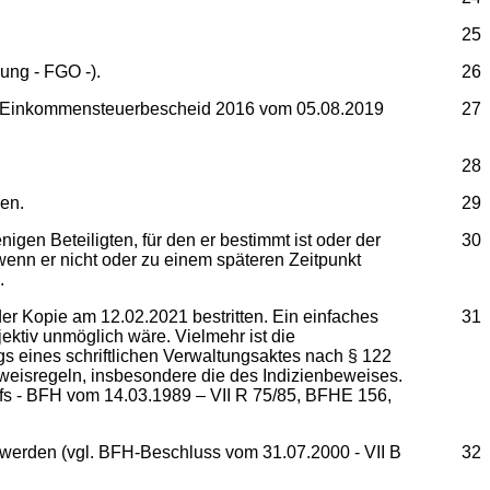
25
ung - FGO -).
26
den Einkommensteuerbescheid 2016 vom 05.08.2019
27
28
en.
29
nigen Beteiligten, für den er bestimmt ist oder der
30
 wenn er nicht oder zu einem späteren Zeitpunkt
.
r Kopie am 12.02.2021 bestritten. Ein einfaches
31
jektiv unmöglich wäre. Vielmehr ist die
 eines schriftlichen Verwaltungsaktes nach § 122
weisregeln, insbesondere die des Indizienbeweises.
ofs - BFH vom 14.03.1989 – VII R 75/85, BFHE 156,
werden (vgl. BFH-Beschluss vom 31.07.2000 - VII B
32