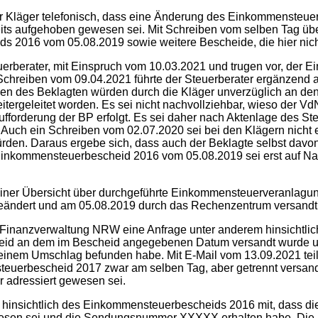
er Kläger telefonisch, dass eine Änderung des Einkommensteuer
its aufgehoben gewesen sei. Mit Schreiben vom selben Tag übe
s 2016 vom 05.08.2019 sowie weitere Bescheide, die hier nicht
euerberater, mit Einspruch vom 10.03.2021 und trugen vor, der
Schreiben vom 09.04.2021 führte der Steuerberater ergänzend
gen des Beklagten würden durch die Kläger unverzüglich an den 
ergeleitet worden. Es sei nicht nachvollziehbar, wieso der V
Aufforderung der BP erfolgt. Es sei daher nach Aktenlage des 
uch ein Schreiben vom 02.07.2020 sei bei den Klägern nicht e
den. Daraus ergebe sich, dass auch der Beklagte selbst davo
nkommensteuerbescheid 2016 vom 05.08.2019 sei erst auf Nach
einer Übersicht über durchgeführte Einkommensteuerveranlagun
ändert und am 05.08.2019 durch das Rechenzentrum versandt
r Finanzverwaltung NRW eine Anfrage unter anderem hinsicht
escheid an dem im Bescheid angegebenen Datum versandt wurde 
einem Umschlag befunden habe. Mit E-Mail vom 13.09.2021 tei
euerbescheid 2017 zwar am selben Tag, aber getrennt versan
 adressiert gewesen sei.
m hinsichtlich des Einkommensteuerbescheids 2016 mit, dass 
gewesen sei und die Sendungsnummer XXXXX erhalten habe. Die 