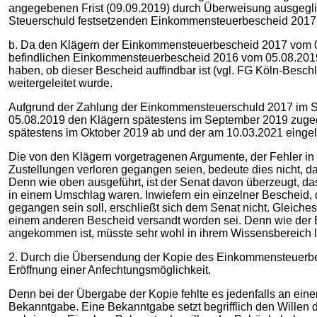
angegebenen Frist (09.09.2019) durch Überweisung ausgegli
Steuerschuld festsetzenden Einkommensteuerbescheid 2017 
b. Da den Klägern der Einkommensteuerbescheid 2017 vom 05
befindlichen Einkommensteuerbescheid 2016 vom 05.08.2019 
haben, ob dieser Bescheid auffindbar ist (vgl. FG Köln-Besc
weitergeleitet wurde.
Aufgrund der Zahlung der Einkommensteuerschuld 2017 im S
05.08.2019 den Klägern spätestens im September 2019 zugega
spätestens im Oktober 2019 ab und der am 10.03.2021 eingeleg
Die von den Klägern vorgetragenen Argumente, der Fehler in de
Zustellungen verloren gegangen seien, bedeute dies nicht, d
Denn wie oben ausgeführt, ist der Senat davon überzeugt,
in einem Umschlag waren. Inwiefern ein einzelner Bescheid, 
gegangen sein soll, erschließt sich dem Senat nicht. Gleiche
einem anderen Bescheid versandt worden sei. Denn wie der 
angekommen ist, müsste sehr wohl in ihrem Wissensbereich l
2. Durch die Übersendung der Kopie des Einkommensteuerbes
Eröffnung einer Anfechtungsmöglichkeit.
Denn bei der Übergabe der Kopie fehlte es jedenfalls an ei
Bekanntgabe. Eine Bekanntgabe setzt begrifflich den Willen