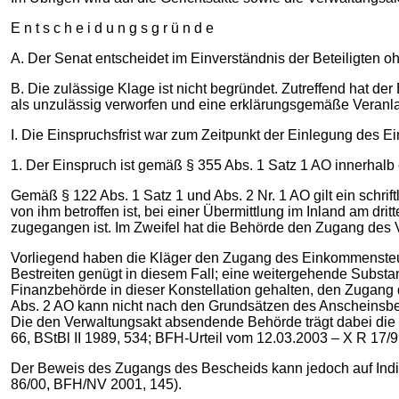
E n t s c h e i d u n g s g r ü n d e
A. Der Senat entscheidet im Einverständnis der Beteiligten 
B. Die zulässige Klage ist nicht begründet. Zutreffend hat
als unzulässig verworfen und eine erklärungsgemäße Veranl
I. Die Einspruchsfrist war zum Zeitpunkt der Einlegung des E
1. Der Einspruch ist gemäß § 355 Abs. 1 Satz 1 AO innerhal
Gemäß § 122 Abs. 1 Satz 1 und Abs. 2 Nr. 1 AO gilt ein schrift
von ihm betroffen ist, bei einer Übermittlung im Inland am dr
zugegangen ist. Im Zweifel hat die Behörde den Zugang des
Vorliegend haben die Kläger den Zugang des Einkommensteuer
Bestreiten genügt in diesem Fall; eine weitergehende Substant
Finanzbehörde in dieser Konstellation gehalten, den Zugan
Abs. 2 AO kann nicht nach den Grundsätzen des Anscheinsbew
Die den Verwaltungsakt absendende Behörde trägt dabei die 
66, BStBl II 1989, 534; BFH-Urteil vom 12.03.2003 – X R 17/
Der Beweis des Zugangs des Bescheids kann jedoch auf Indiz
86/00, BFH/NV 2001, 145).