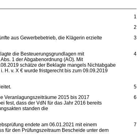
1
2
nfte aus Gewerbebetrieb, die Klägerin erzielte
3
eklagte die Besteuerungsgrundlagen mit
4
 Abs. 1 der Abgabenordnung (AO). Mit
.08.2019 schätze der Beklagte mangels Nichtabgabe
 H. v. X € wurde fristgerecht bis zum 09.09.2019
itet.
5
die Veranlagungszeiträume 2015 bis 2017
6
 fest, dass der VdN für das Jahr 2016 bereits
fungsakten standen die
riebsprüfung endete am 06.01.2021 mit einem
7
ass für den Prüfungszeitraum Bescheide unter dem