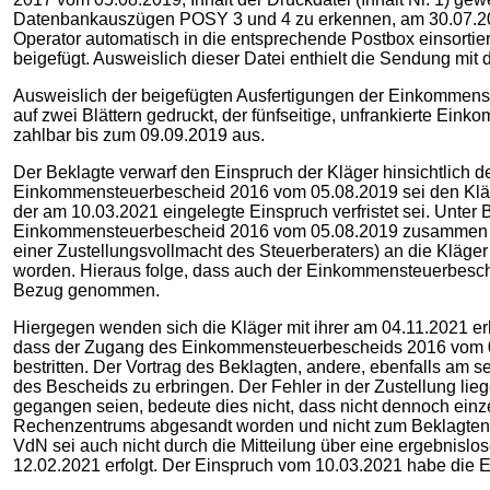
Datenbankauszügen POSY 3 und 4 zu erkennen, am 30.07.2019
Operator automatisch in die entsprechende Postbox einsortie
beigefügt. Ausweislich dieser Datei enthielt die Sendung mit
Ausweislich der beigefügten Ausfertigungen der Einkommens
auf zwei Blättern gedruckt, der fünfseitige, unfrankierte Ein
zahlbar bis zum 09.09.2019 aus.
Der Beklagte verwarf den Einspruch der Kläger hinsichtlich
Einkommensteuerbescheid 2016 vom 05.08.2019 sei den Kläg
der am 10.03.2021 eingelegte Einspruch verfristet sei. Unter
Einkommensteuerbescheid 2016 vom 05.08.2019 zusammen m
einer Zustellungsvollmacht des Steuerberaters) an die Kläger
worden. Hieraus folge, dass auch der Einkommensteuerbesch
Bezug genommen.
Hiergegen wenden sich die Kläger mit ihrer am 04.11.2021 
dass der Zugang des Einkommensteuerbescheids 2016 vom 05
bestritten. Der Vortrag des Beklagten, andere, ebenfalls a
des Bescheids zu erbringen. Der Fehler in der Zustellung lieg
gegangen seien, bedeute dies nicht, dass nicht dennoch ein
Rechenzentrums abgesandt worden und nicht zum Beklagten „z
VdN sei auch nicht durch die Mitteilung über eine ergebnisl
12.02.2021 erfolgt. Der Einspruch vom 10.03.2021 habe die E