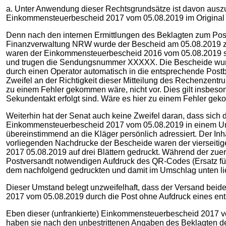
a. Unter Anwendung dieser Rechtsgrundsätze ist davon aus
Einkommensteuerbescheid 2017 vom 05.08.2019 im Original
Denn nach den internen Ermittlungen des Beklagten zum Po
Finanzverwaltung NRW wurde der Bescheid am 05.08.2019 zu
waren der Einkommensteuerbescheid 2016 vom 05.08.2019 sow
und trugen die Sendungsnummer XXXXX. Die Bescheide wurden
durch einen Operator automatisch in die entsprechende Postbo
Zweifel an der Richtigkeit dieser Mitteilung des Rechenzen
zu einem Fehler gekommen wäre, nicht vor. Dies gilt insbe
Sekundentakt erfolgt sind. Wäre es hier zu einem Fehler geko
Weiterhin hat der Senat auch keine Zweifel daran, dass sic
Einkommensteuerbescheid 2017 vom 05.08.2019 in einem Ums
übereinstimmend an die Kläger persönlich adressiert. Der Inha
vorliegenden Nachdrucke der Bescheide waren der vierseiti
2017 05.08.2019 auf drei Blättern gedruckt. Während der zu
Postversandt notwendigen Aufdruck des QR-Codes (Ersatz für 
dem nachfolgend gedruckten und damit im Umschlag unten 
Dieser Umstand belegt unzweifelhaft, dass der Versand beid
2017 vom 05.08.2019 durch die Post ohne Aufdruck eines en
Eben dieser (unfrankierte) Einkommensteuerbescheid 2017 vo
haben sie nach den unbestrittenen Angaben des Beklagten d