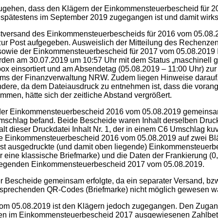
zugehen, dass den Klägern der Einkommensteuerbescheid für
 spätestens im September 2019 zugegangen ist und damit wir
stversand des Einkommensteuerbescheids für 2016 vom 05.08.
r Post aufgegeben. Ausweislich der Mitteilung des Rechenz
ie der Einkommensteuerbescheid für 2017 vom 05.08.2019 Inha
 am 30.07.2019 um 10:57 Uhr mit dem Status „maschinell gut 
x einsortiert und am Absendetag (05.08.2019 – 11:00 Uhr) zur 
trums der Finanzverwaltung NRW. Zudem liegen Hinweise darauf
sondere, da dem Dateiausdruck zu entnehmen ist, dass die vor
mmen, hätte sich der zeitliche Abstand vergrößert.
h der Einkommensteuerbescheid 2016 vom 05.08.2019 gemeinsam
chlag befand. Beide Bescheide waren Inhalt derselben Druck
lt dieser Druckdatei Inhalt Nr. 1, der in einem C6 Umschlag kuve
ge Einkommensteuerbescheid 2016 vom 05.08.2019 auf zwei Blä
erst ausgedruckte (und damit oben liegende) Einkommensteuer
eine klassische Briefmarke) und die Daten der Frankierung (0,
liegenden Einkommensteuerbescheid 2017 vom 05.08.2019.
er Bescheide gemeinsam erfolgte, da ein separater Versand, 
tsprechenden QR-Codes (Briefmarke) nicht möglich gewesen w
m 05.08.2019 ist den Klägern jedoch zugegangen. Den Zugang 
en im Einkommensteuerbescheid 2017 ausgewiesenen Zahlbetrag