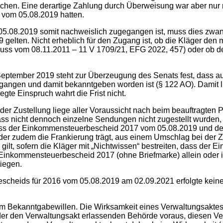
chen. Eine derartige Zahlung durch Überweisung war aber nur 
vom 05.08.2019 hatten.
.08.2019 somit nachweislich zugegangen ist, muss dies zwan
gelten. Nicht erheblich für den Zugang ist, ob die Kläger d
hluss vom 08.11.2011 – 11 V 1709/21, EFG 2022, 457) oder ob d
eptember 2019 steht zur Überzeugung des Senats fest, dass
ngen und damit bekanntgeben worden ist (§ 122 AO). Damit lie
te Einspruch wahrt die Frist nicht.
r Zustellung liege aller Voraussicht nach beim beauftragten Pos
ass nicht dennoch einzelne Sendungen nicht zugestellt wurden,
 dass der Einkommensteuerbescheid 2017 vom 05.08.2019 und 
der zudem die Frankierung trägt, aus einem Umschlag bei der Zu
s gilt, sofern die Kläger mit „Nichtwissen“ bestreiten, dass d
Einkommensteuerbescheid 2017 (ohne Briefmarke) allein oder 
iegen.
cheids für 2016 vom 05.08.2019 am 02.09.2021 erfolgte keine 
nem Bekanntgabewillen. Die Wirksamkeit eines Verwaltungsaktes
 der den Verwaltungsakt erlassenden Behörde voraus, diesen Ve