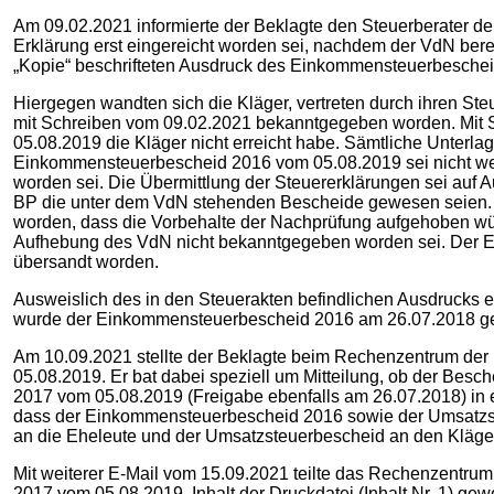
Am 09.02.2021 informierte der Beklagte den Steuerberater d
Erklärung erst eingereicht worden sei, nachdem der VdN bere
„Kopie“ beschrifteten Ausdruck des Einkommensteuerbescheid
Hiergegen wandten sich die Kläger, vertreten durch ihren St
mit Schreiben vom 09.02.2021 bekanntgegeben worden. Mit 
05.08.2019 die Kläger nicht erreicht habe. Sämtliche Unterla
Einkommensteuerbescheid 2016 vom 05.08.2019 sei nicht weit
worden sei. Die Übermittlung der Steuererklärungen sei auf 
BP die unter dem VdN stehenden Bescheide gewesen seien. A
worden, dass die Vorbehalte der Nachprüfung aufgehoben wür
Aufhebung des VdN nicht bekanntgegeben worden sei. Der Ei
übersandt worden.
Ausweislich des in den Steuerakten befindlichen Ausdrucks 
wurde der Einkommensteuerbescheid 2016 am 26.07.2018 ge
Am 10.09.2021 stellte der Beklagte beim Rechenzentrum de
05.08.2019. Er bat dabei speziell um Mitteilung, ob der B
2017 vom 05.08.2019 (Freigabe ebenfalls am 26.07.2018) in 
dass der Einkommensteuerbescheid 2016 sowie der Umsatzst
an die Eheleute und der Umsatzsteuerbescheid an den Kläger
Mit weiterer E-Mail vom 15.09.2021 teilte das Rechenzentru
2017 vom 05.08.2019, Inhalt der Druckdatei (Inhalt Nr. 1) 