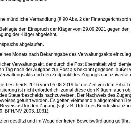
ohne mündliche Verhandlung (§ 90 Abs. 2 der Finanzgerichtsordn
 der Beklagte den Einspruch der Kläger vom 29.09.2021 gegen 
agung der Kläger abgelehnt.
inspruchs abgelaufen.
b eines Monats nach Bekanntgabe des Verwaltungsakts einzuleg
licher Verwaltungsakt, der durch die Post übermittelt wird, demje
itten Tag nach der Aufgabe zur Post als bekannt gegeben, außer
 Verwaltungsakts und den Zeitpunkt des Zugangs nachzuweisen
bescheids 2016 vom 05.08.2019 für die Zeit vor dem Erhalt de
iierung ist nicht erforderlich, zumal diese den Klägern auch ob
g des Steuerbescheids nachzuweisen. Der Nachweis des Zugangs
eises geführt werden. Es gelten vielmehr die allgemeinen Be
Beweislast für den Zugang (vgl. z.B. Urteil des Bundesfinanzh
99, BFH/NV 2003, 1031).
ien gestützt und im Wege der freien Beweiswürdigung geführt 