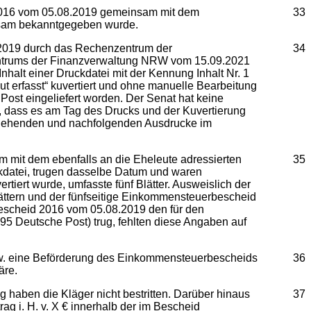
 2016 vom 05.08.2019 gemeinsam mit dem
33
ksam bekanntgegeben wurde.
2019 durch das Rechenzentrum der
34
entrums der Finanzverwaltung NRW vom 15.09.2021
lt einer Druckdatei mit der Kennung Inhalt Nr. 1
erfasst“ kuvertiert und ohne manuelle Bearbeitung
Post eingeliefert worden. Der Senat hat keine
, dass es am Tag des Drucks und der Kuvertierung
angehenden und nachfolgenden Ausdrucke im
 mit dem ebenfalls an die Eheleute adressierten
35
datei, trugen dasselbe Datum und waren
rtiert wurde, umfasste fünf Blätter. Ausweislich der
ttern und der fünfseitige Einkommensteuerbescheid
bescheid 2016 vom 05.08.2019 den für den
95 Deutsche Post) trug, fehlten diese Angaben auf
bzw. eine Beförderung des Einkommensteuerbescheids
36
äre.
haben die Kläger nicht bestritten. Darüber hinaus
37
 i. H. v. X € innerhalb der im Bescheid