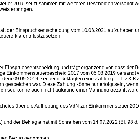
euer 2016 sei zusammen mit weiteren Bescheiden versandt word
eis erbringen.
t der Einspruchsentscheidung vom 10.03.2021 aufzuheben und
euererklärung festzusetzen.
er Einspruchsentscheidung und trägt ergänzend vor, dass der 
lige Einkommensteuerbescheid 2017 vom 05.08.2019 versandt 
ag, dem 09.09.2019, sei beim Beklagten eine Zahlung i. H. v X 
 gespeichert war. Diese Zahlung könne nur erfolgt sein, wenn
orden sei, könne auch nicht aufgrund einer Mahnung gezahlt wo
heids über die Aufhebung des VdN zur Einkommensteuer 2016, 
) und der Beklagte hat mit Schreiben vom 14.07.2022 (Bl. 98 d
sakten Bezug genommen.