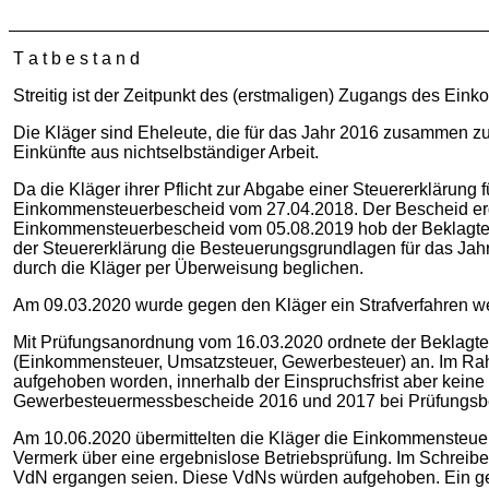
T a t b e s t a n d
Streitig ist der Zeitpunkt des (erstmaligen) Zugangs des E
Die Kläger sind Eheleute, die für das Jahr 2016 zusammen zu
Einkünfte aus nichtselbständiger Arbeit.
Da die Kläger ihrer Pflicht zur Abgabe einer Steuererklärung
Einkommensteuerbescheid vom 27.04.2018. Der Bescheid ergi
Einkommensteuerbescheid vom 05.08.2019 hob der Beklagte 
der Steuererklärung die Besteuerungsgrundlagen für das Jahr
durch die Kläger per Überweisung beglichen.
Am 09.03.2020 wurde gegen den Kläger ein Strafverfahren w
Mit Prüfungsanordnung vom 16.03.2020 ordnete der Beklagte 
(Einkommensteuer, Umsatzsteuer, Gewerbesteuer) an. Im Rahme
aufgehoben worden, innerhalb der Einspruchsfrist aber keine
Gewerbesteuermessbescheide 2016 und 2017 bei Prüfungsb
Am 10.06.2020 übermittelten die Kläger die Einkommensteuere
Vermerk über eine ergebnislose Betriebsprüfung. Im Schreibe
VdN ergangen seien. Diese VdNs würden aufgehoben. Ein ge