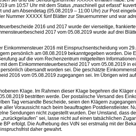
 um 10:57 Uhr mit dem Status „maschinell gut erfasst“ kuvert
rt und am Absendetag (05.08.2019 – 11:00 Uhr) zur Post eingel
 der Nummer XXXXX fünf Blätter zur Steuernummer und war adress
teuerbescheide 2016 und 2017 wurde der vierseitige, frankie
kommensteuerbescheid 2017 vom 05.08.2019 wurde auf drei Blätter
 der Einkommensteuer 2016 mit Einspruchsentscheidung vom 29.
ern persönlich am 08.08.2019 bekanntgegeben worden. Die Ei
 Berufung auf die vom Rechenzentrum mitgeteilten Informationen 
it dem Einkommensteuerbescheid 2017 vom 05.08.2019 in e
 persönlich übersandt worden sei. Die geschätzte Einkommensteue
eid 2016 vom 05.08.2019 zugegangen sei. Im Übrigen wird au
erhobenen Klage. Im Rahmen dieser Klage begehren die Kläger 
.08.2019 bestritten werde. Der postalische Versand des Ein
m selben Tag versandte Bescheide, seien den Klägern zugegange
e aller Voraussicht nach beim beauftragten Postdienstleister. Nu
zelne Sendungen nicht zugestellt wurden. Der Umstand, dass d
urückgelaufen" sei, lasse nicht auf einen tatsächlichen Zuga
ose BP erfolgt. Die Aufhebung des VdN sei erstmalig mit der 
inspruchsfrist daher gewahrt.