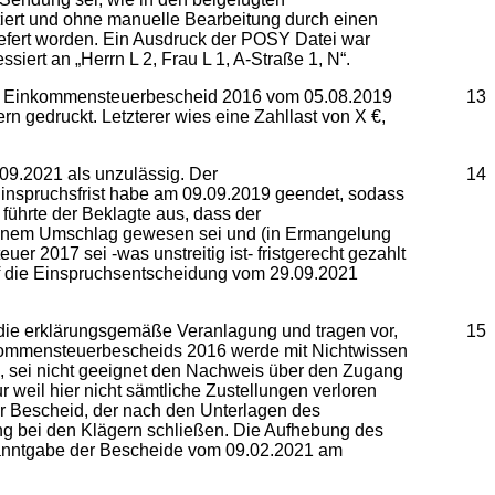
iert und ohne manuelle Bearbeitung durch einen
iefert worden. Ein Ausdruck der POSY Datei war
iert an „Herrn L 2, Frau L 1, A-Straße 1, N“.
rte Einkommensteuerbescheid 2016 vom 05.08.2019
13
n gedruckt. Letzterer wies eine Zahllast von X €,
09.2021 als unzulässig. Der
14
nspruchsfrist habe am 09.09.2019 geendet, sodass
führte der Beklagte aus, dass der
inem Umschlag gewesen sei und (in Ermangelung
r 2017 sei -was unstreitig ist- fristgerecht gezahlt
f die Einspruchsentscheidung vom 29.09.2021
die erklärungsgemäße Veranlagung und tragen vor,
15
kommensteuerbescheids 2016 werde mit Nichtwissen
n, sei nicht geeignet den Nachweis über den Zugang
r weil hier nicht sämtliche Zustellungen verloren
er Bescheid, der nach den Unterlagen des
ng bei den Klägern schließen. Die Aufhebung des
Bekanntgabe der Bescheide vom 09.02.2021 am