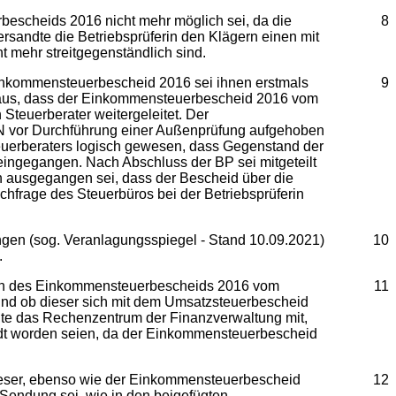
bescheids 2016 nicht mehr möglich sei, da die
8
rsandte die Betriebsprüferin den Klägern einen mit
 mehr streitgegenständlich sind.
 Einkommensteuerbescheid 2016 sei ihnen erstmals
9
 aus, dass der Einkommensteuerbescheid 2016 vom
Steuerberater weitergeleitet. Der
dN vor Durchführung einer Außenprüfung aufgehoben
Steuerberaters logisch gewesen, dass Gegenstand der
ingegangen. Nach Abschluss der BP sei mitgeteilt
n ausgegangen sei, dass der Bescheid über die
frage des Steuerbüros bei der Betriebsprüferin
gen (sog. Veranlagungsspiegel - Stand 10.09.2021)
10
.
lich des Einkommensteuerbescheids 2016 vom
11
und ob dieser sich mit dem Umsatzsteuerbescheid
lte das Rechenzentrum der Finanzverwaltung mit,
dt worden seien, da der Einkommensteuerbescheid
dieser, ebenso wie der Einkommensteuerbescheid
12
Sendung sei, wie in den beigefügten