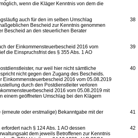
möglich, wenn die Kläger Kenntnis von dem die
gsläufig auch für den im selben Umschlag
38
en maßgeblichen Bescheid zur Kenntnis genommen
er Bescheid an den steuerlichen Berater
 auch der Einkommensteuerbescheid 2016 vom
39
f die Einspruchsfrist des § 355 Abs. 1 AO
tdienstleister, nur weil hier nicht sämtliche
40
 spricht nicht gegen den Zugang des Bescheids.
der Einkommensteuerbescheid 2016 vom 05.08.2019
stellung durch den Postdienstleiter verloren
er Einkommensteuerbescheid 2016 vom 05.08.2019 mit
in einem geöffneten Umschlag bei den Klägern
(erneute oder erstmalige) Bekanntgabe mit der
41
 erfordert nach § 124 Abs. 1 AO dessen
42
rwaltungsakt dem jeweils Betroffenen zur Kenntnis