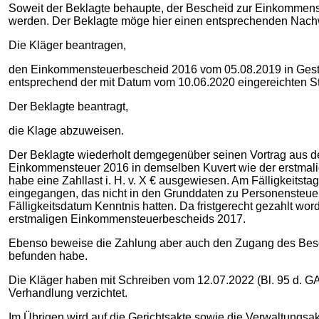
Soweit der Beklagte behaupte, der Bescheid zur Einkommenst
werden. Der Beklagte möge hier einen entsprechenden Nachw
Die Kläger beantragen,
den Einkommensteuerbescheid 2016 vom 05.08.2019 in Gestal
entsprechend der mit Datum vom 10.06.2020 eingereichten St
Der Beklagte beantragt,
die Klage abzuweisen.
Der Beklagte wiederholt demgegenüber seinen Vortrag aus d
Einkommensteuer 2016 in demselben Kuvert wie der erstma
habe eine Zahllast i. H. v. X € ausgewiesen. Am Fälligkeitst
eingegangen, das nicht in den Grunddaten zu Personensteuern
Fälligkeitsdatum Kenntnis hatten. Da fristgerecht gezahlt w
erstmaligen Einkommensteuerbescheids 2017.
Ebenso beweise die Zahlung aber auch den Zugang des Besc
befunden habe.
Die Kläger haben mit Schreiben vom 12.07.2022 (Bl. 95 d. GA
Verhandlung verzichtet.
Im Übrigen wird auf die Gerichtsakte sowie die Verwaltung