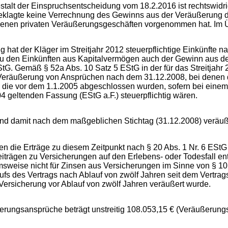
lt der Einspruchsentscheidung vom 18.2.2016 ist rechtswidrig 
Beklagte keine Verrechnung des Gewinns aus der Veräußerung 
andenen privaten Veräußerungsgeschäften vorgenommen hat. Im Ü
r Kläger im Streitjahr 2012 steuerpflichtige Einkünfte nach
rt zu den Einkünften aus Kapitalvermögen auch der Gewinn aus 
StG. Gemäß § 52a Abs. 10 Satz 5 EStG in der für das Streitjah
die Veräußerung von Ansprüchen nach dem 31.12.2008, bei dene
, die vor dem 1.1.2005 abgeschlossen wurden, sofern bei eine
4 geltenden Fassung (EStG a.F.) steuerpflichtig wären.
d damit nach dem maßgeblichen Stichtag (31.12.2008) veräußert.
 die Erträge zu diesem Zeitpunkt nach § 20 Abs. 1 Nr. 6 EStG 
eiträgen zu Versicherungen auf den Erlebens- oder Todesfall en
msweise nicht für Zinsen aus Versicherungen im Sinne von § 10 A
aufs des Vertrags nach Ablauf von zwölf Jahren seit dem Vertr
e Versicherung vor Ablauf von zwölf Jahren veräußert wurde.
gsansprüche beträgt unstreitig 108.053,15 € (Veräußerungse