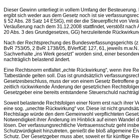
Dieser Gewinn unterliegt in vollem Umfang der Besteuerung. 
ergibt sich weder aus dem Gesetz noch ist sie verfassungsrec
§ 52 Abs. 28 Satz 14 EStG), mit der die Steuerpflicht von V
Veräußerung nach dem 31.12.2008 stattfindet, verstößt nach 
20 Abs. 3 des Grundgesetzes, GG) herzuleitende Rückwirkun
Nach der Rechtsprechung des Bundesverfassungsgerichts (z.
BvR 753/05, 2 BvR 1738/05, BVerfGE 127, 61, jeweils m.w.N.
Sachverhalte „ins Werk gesetzt" worden sind, einer besonde
nachträglich belastend ändert.
Eine Rechtsnorm entfaltet „echte Rückwirkung“, wenn ihre Re
Tatbestände gelten soll. Das ist grundsätzlich verfassungsre
Gesetzesbeschluss, muss der von einem Gesetz Betroffene gru
zeitlich rückwirkende Änderung der gesetzlichen Rechtsfolgen
Gesetzgeber eine bereits entstandene Steuerschuld nachträglic
Soweit belastende Rechtsfolgen einer Norm erst nach ihrer Ve
eine sog. „unechte Rückwirkung“ vor. Diese ist nicht grunds
Rechtslage würde den dem Gemeinwohl verpflichteten Gesetzg
Notwendigkeit ihrer Änderung im Hinblick auf einen Wandel d
lösen. Der verfassungsrechtliche Vertrauensschutz geht insb
Schutzwürdigkeit hinzutreten, genießt die bloß allgemeine E
Schutz. Der Gesetzgeber muss aber, soweit er für künftige R