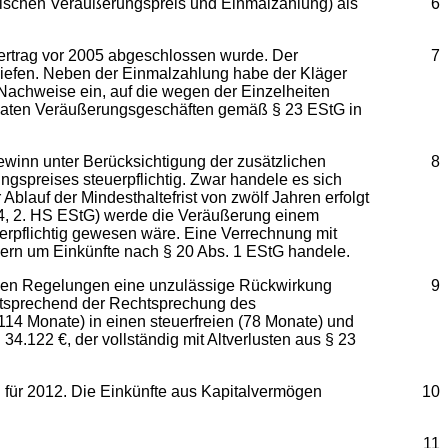
ischen Veräußerungspreis und Einmalzahlung) als
6
Vertrag vor 2005 abgeschlossen wurde. Der
7
liefen. Neben der Einmalzahlung habe der Kläger
 Nachweise ein, auf die wegen der Einzelheiten
ivaten Veräußerungsgeschäften gemäß § 23 EStG in
winn unter Berücksichtigung der zusätzlichen
8
gspreises steuerpflichtig. Zwar handele es sich
blauf der Mindesthaltefrist von zwölf Jahren erfolgt
 14, 2. HS EStG) werde die Veräußerung einem
uerpflichtig gewesen wäre. Eine Verrechnung mit
dern um Einkünfte nach § 20 Abs. 1 EStG handele.
ichen Regelungen eine unzulässige Rückwirkung
9
Entsprechend der Rechtsprechung des
114 Monate) in einen steuerfreien (78 Monate) und
34.122 €, der vollständig mit Altverlusten aus § 23
für 2012. Die Einkünfte aus Kapitalvermögen
10
11