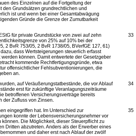
auen des Einzelnen auf die Fortgeltung der
it den Grundsätzen grundrechtlichen und
derlich ist und wenn bei einer Gesamtabwägung
tigenden Gründe die Grenze der Zumutbarkeit
EStG für private Grundstücke von zwei auf zehn
33
ntlichkeitsgrenze von 25% auf 10% bei der
05, 2 BvR 753/05, 2 BvR 1738/05, BVerfGE 127, 61)
azu, dass Wertsteigerungen steuerlich erfasst
rt werden können. Damit entwertete der Gesetzgeber
n Betracht kommende Rechtfertigungsgründe, etwa
ur offensichtlicher Fehlsubventionierungen, die
geben an.
wurden, auf Veräußerungstatbestände, die vor Ablauf
34
estände erst für zukünftige Veranlagungszeiträume
ie betroffenen Versicherungsverträge bereits
h der Zufluss von Zinsen.
en eingegriffen hat. Im Unterschied zur
35
ligungen konnte der Lebensversicherungsnehmer vor
 können. Die Möglichkeit, dieser Steuerpflicht zu
en Dritten abzutreten. Anders als der Erwerber eines
itübernommen und daher erst nach Ablauf der zwölf