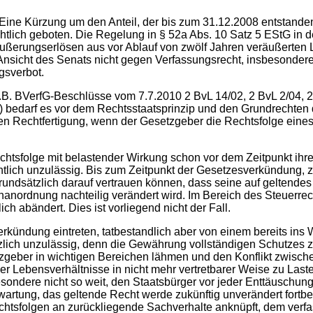
Eine Kürzung um den Anteil, der bis zum 31.12.2008 entstanden 
htlich geboten. Die Regelung in § 52a Abs. 10 Satz 5 EStG in d
eräußerungserlösen aus vor Ablauf von zwölf Jahren veräußerte
Ansicht des Senats nicht gegen Verfassungsrecht, insbesondere
gsverbot.
B. BVerfG-Beschlüsse vom 7.7.2010 2 BvL 14/02, 2 BvL 2/04, 2
) bedarf es vor dem Rechtsstaatsprinzip und den Grundrechten
ren Rechtfertigung, wenn der Gesetzgeber die Rechtsfolge eine
chtsfolge mit belastender Wirkung schon vor dem Zeitpunkt ihr
chtlich unzulässig. Bis zum Zeitpunkt der Gesetzesverkündung,
ndsätzlich darauf vertrauen können, dass seine auf geltendes
anordnung nachteilig verändert wird. Im Bereich des Steuerrec
h abändert. Dies ist vorliegend nicht der Fall.
rkündung eintreten, tatbestandlich aber von einem bereits ins 
ätzlich unzulässig, denn die Gewährung vollständigen Schutzes
eber in wichtigen Bereichen lähmen und den Konflikt zwischen
er Lebensverhältnisse in nicht mehr vertretbarer Weise zu Las
esondere nicht so weit, den Staatsbürger vor jeder Enttäusch
rwartung, das geltende Recht werde zukünftig unverändert fort
echtsfolgen an zurückliegende Sachverhalte anknüpft, dem verf