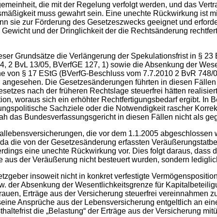
meinheit, die mit der Regelung verfolgt werden, und das Vertr
mäßigkeit muss gewahrt sein. Eine unechte Rückwirkung ist m
wenn sie zur Förderung des Gesetzeszwecks geeignet und erfor
ewicht und der Dringlichkeit der die Rechtsänderung rechtfer
ser Grundsätze die Verlängerung der Spekulationsfrist in § 23 
4, 2 BvL 13/05, BVerfGE 127, 1) sowie die Absenkung der Wese
inne von § 17 EStG (BVerfG-Beschluss vom 7.7.2010 2 BvR 748/
 angesehen. Die Gesetzesänderungen führten in diesen Fällen d
setzes nach der früheren Rechtslage steuerfrei hätten realisie
tion, woraus sich ein erhöhter Rechtfertigungsbedarf ergibt. I
gspolitische Sachziele oder die Notwendigkeit rascher Korrekt
ah das Bundesverfassungsgericht in diesen Fällen nicht als ge
pitallebensversicherungen, die vor dem 1.1.2005 abgeschlossen 
r, da die von der Gesetzesänderung erfassten Veräußerungstatb
erdings eine unechte Rückwirkung vor. Dies folgt daraus, dass d
aus der Veräußerung nicht besteuert wurden, sondern lediglic
tzgeber insoweit nicht in konkret verfestigte Vermögensposition
bzw. der Absenkung der Wesentlichkeitsgrenze für Kapitalbetei
rtrauen, Erträge aus der Versicherung steuerfrei vereinnahmen zu
 seine Ansprüche aus der Lebensversicherung entgeltlich an ein
thaltefrist die „Belastung“ der Erträge aus der Versicherung m