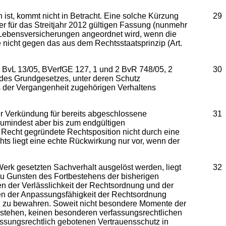
ist, kommt nicht in Betracht. Eine solche Kürzung
29
er für das Streitjahr 2012 gültigen Fassung (nunmehr
n Lebensversicherungen angeordnet wird, wenn die
 nicht gegen das aus dem Rechtsstaatsprinzip (Art.
 BvL 13/05, BVerfGE 127, 1 und 2 BvR 748/05, 2
30
 des Grundgesetzes, unter deren Schutz
s der Vergangenheit zugehörigen Verhaltens
er Verkündung für bereits abgeschlossene
31
 zumindest aber bis zum endgültigen
 Recht gegründete Rechtsposition nicht durch eine
hts liegt eine echte Rückwirkung nur vor, wenn der
Werk gesetzten Sachverhalt ausgelöst werden, liegt
32
 zu Gunsten des Fortbestehens der bisherigen
 der Verlässlichkeit der Rechtsordnung und der
ten der Anpassungsfähigkeit der Rechtsordnung
ung zu bewahren. Soweit nicht besondere Momente der
bestehen, keinen besonderen verfassungsrechtlichen
assungsrechtlich gebotenen Vertrauensschutz in