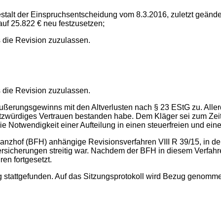
talt der Einspruchsentscheidung vom 8.3.2016, zuletzt geänd
f 25.822 € neu festzusetzen;
ns die Revision zuzulassen.
ns die Revision zuzulassen.
ßerungsgewinns mit den Altverlusten nach § 23 EStG zu. Allerd
utzwürdiges Vertrauen bestanden habe. Dem Kläger sei zum Zei
Notwendigkeit einer Aufteilung in einen steuerfreien und einen 
nanzhof (BFH) anhängige Revisionsverfahren VIII R 39/15, in d
rsicherungen streitig war. Nachdem der BFH in diesem Verfahre
en fortgesetzt.
 stattgefunden. Auf das Sitzungsprotokoll wird Bezug genomm