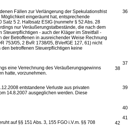
denen Fällen zur Verlängerung der Spekulationsfrist
36
 Möglichkeit eingeräumt hat, entsprechende
 Satz 5 2. Halbsatz EStG (nunmehr § 52 Abs. 28
llerdings nur Veräußerungstatbestände, die nach dem
teuerpflichtigen - auch der Kläger im Streitfall -
n der Betroffenen in ausreichender Weise Rechnung
BvR 753/05, 2 BvR 1738/05, BVerfGE 127, 61) nicht
den betroffenen Steuerpflichtigen keine
37
ings eine Verrechnung des Veräußerungsgewinns
38
ten hatte, vorzunehmen.
1.12.2008 entstandene Verluste aus privaten
39
vom 14.8.2007 ausgeglichen werden. Diese
40
41
uht auf §§ 151 Abs. 3, 155 FGO i.V.m. §§ 708
42