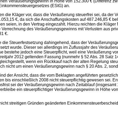
inen Veräußerungsgewinn in Höhe von 152.300 € (Differenz zw
 Einkommensteuergesetzes (EStG) an.
n die Kläger vor, dass die Veräußerung steuerfrei sei, da der 
.053,15 €, da sich die Anschaffungskosten auf 487.246,85 € be
en seien, in den Vertrag eingezahlt. Hierzu reichten die Kläger
e Verrechnung des Veräußerungsgewinns mit Verlusten aus pr
81 €.
 die Steuerfestsetzung dahingehend, dass der Veräußerungsge
tzt wurde. Dieser sei allerdings im Zuflussjahr des Veräußerun
 bestehe jedoch eine Steuerpflicht, weil eine Veräußerung vor A
Streitjahr 2012 geltenden Fassung (nunmehr § 52 Abs. 28 Satz
 gleichgestellt, wenn ein Rückkauf nach der alten Regelung ste
sich nicht um einen Veräußerungsgewinn nach § 20 Abs. 2, son
 sind der Ansicht, dass die vom Beklagten angeführten gesetzl
n bis einschließlich 2008 nicht steuerpflichtig gewesen sei. 
frist sei der Veräußerungsgewinn nach Zeitablauf (insgesamt 
verbleibe ein steuerpflichtiger Veräußerungsgewinn in Höhe von 
nicht streitigen Gründen geänderten Einkommensteuerbescheid 