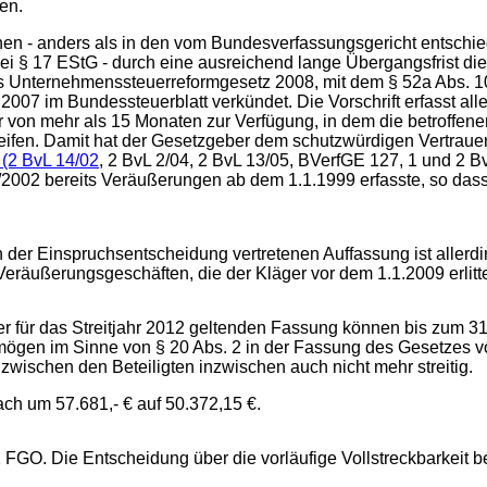
en.
enen - anders als in den vom Bundesverfassungsgericht entschie
i § 17 EStG - durch eine ausreichend lange Übergangsfrist die
 Unternehmenssteuerreformgesetz 2008, mit dem § 52a Abs. 10
2007 im Bundessteuerblatt verkündet. Die Vorschrift erfasst a
 von mehr als 15 Monaten zur Verfügung, in dem die betroffenen S
fen. Damit hat der Gesetzgeber dem schutzwürdigen Vertraue
(2 BvL 14/02
, 2 BvL 2/04, 2 BvL 13/05, BVerfGE 127, 1 und 2 
2002 bereits Veräußerungen ab dem 1.1.1999 erfasste, so dass 
 Einspruchsentscheidung vertretenen Auffassung ist allerd
 Veräußerungsgeschäften, die der Kläger vor dem 1.1.2009 erlit
der für das Streitjahr 2012 geltenden Fassung können bis zum 3
mögen im Sinne von § 20 Abs. 2 in der Fassung des Gesetzes 
zwischen den Beteiligten inzwischen auch nicht mehr streitig.
h um 57.681,- € auf 50.372,15 €.
. Die Entscheidung über die vorläufige Vollstreckbarkeit ber