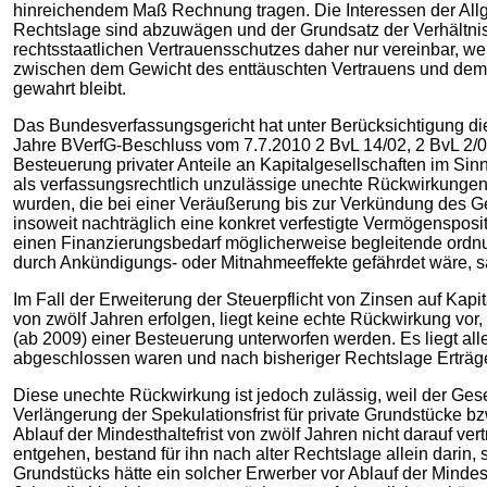
hinreichendem Maß Rechnung tragen. Die Interessen der Allge
Rechtslage sind abzuwägen und der Grundsatz der Verhältnis
rechtsstaatlichen Vertrauensschutzes daher nur vereinbar, 
zwischen dem Gewicht des enttäuschten Vertrauens und dem G
gewahrt bleibt.
Das Bundesverfassungsgericht hat unter Berücksichtigung die
Jahre BVerfG-Beschluss vom 7.7.2010 2 BvL 14/02, 2 BvL 2/0
Besteuerung privater Anteile an Kapitalgesellschaften im S
als verfassungsrechtlich unzulässige unechte Rückwirkungen
wurden, die bei einer Veräußerung bis zur Verkündung des Ge
insoweit nachträglich eine konkret verfestigte Vermögensposi
einen Finanzierungsbedarf möglicherweise begleitende ordnun
durch Ankündigungs- oder Mitnahmeeffekte gefährdet wäre, s
Im Fall der Erweiterung der Steuerpflicht von Zinsen auf Ka
von zwölf Jahren erfolgen, liegt keine echte Rückwirkung vo
(ab 2009) einer Besteuerung unterworfen werden. Es liegt all
abgeschlossen waren und nach bisheriger Rechtslage Erträge 
Diese unechte Rückwirkung ist jedoch zulässig, weil der Gese
Verlängerung der Spekulationsfrist für private Grundstücke 
Ablauf der Mindesthaltefrist von zwölf Jahren nicht darauf ve
entgehen, bestand für ihn nach alter Rechtslage allein darin,
Grundstücks hätte ein solcher Erwerber vor Ablauf der Mindes