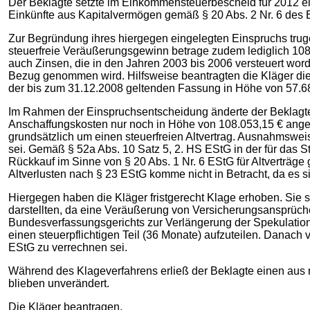
Der Beklagte setzte im Einkommensteuerbescheid für 2012 e
Einkünfte aus Kapitalvermögen gemäß § 20 Abs. 2 Nr. 6 des
Zur Begründung ihres hiergegen eingelegten Einspruchs truge
steuerfreie Veräußerungsgewinn betrage zudem lediglich 108
auch Zinsen, die in den Jahren 2003 bis 2006 versteuert word
Bezug genommen wird. Hilfsweise beantragten die Kläger di
der bis zum 31.12.2008 geltenden Fassung in Höhe von 57.6
Im Rahmen der Einspruchsentscheidung änderte der Beklagte
Anschaffungskosten nur noch in Höhe von 108.053,15 € angese
grundsätzlich um einen steuerfreien Altvertrag. Ausnahmsweise
sei. Gemäß § 52a Abs. 10 Satz 5, 2. HS EStG in der für das 
Rückkauf im Sinne von § 20 Abs. 1 Nr. 6 EStG für Altverträge
Altverlusten nach § 23 EStG komme nicht in Betracht, da es 
Hiergegen haben die Kläger fristgerecht Klage erhoben. Sie
darstellten, da eine Veräußerung von Versicherungsansprüche
Bundesverfassungsgerichts zur Verlängerung der Spekulations
einen steuerpflichtigen Teil (36 Monate) aufzuteilen. Danach 
EStG zu verrechnen sei.
Während des Klageverfahrens erließ der Beklagte einen aus 
blieben unverändert.
Die Kläger beantragen,