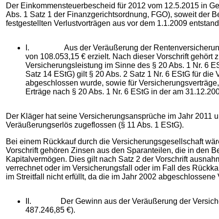
Der Einkommensteuerbescheid für 2012 vom 12.5.2015 in Gesta
Abs. 1 Satz 1 der Finanzgerichtsordnung, FGO), soweit der 
festgestellten Verlustvorträgen aus vor dem 1.1.2009 entst
I. Aus der Veräußerung der Rentenversicherung hat de
von 108.053,15 € erzielt. Nach dieser Vorschrift gehö
Versicherungsleistung im Sinne des § 20 Abs. 1 Nr. 6 E
Satz 14 EStG) gilt § 20 Abs. 2 Satz 1 Nr. 6 EStG für 
abgeschlossen wurde, sowie für Versicherungsverträge
Erträge nach § 20 Abs. 1 Nr. 6 EStG in der am 31.12.200
Der Kläger hat seine Versicherungsansprüche im Jahr 2011 un
Veräußerungserlös zugeflossen (§ 11 Abs. 1 EStG).
Bei einem Rückkauf durch die Versicherungsgesellschaft wären
Vorschrift gehören Zinsen aus den Sparanteilen, die in den B
Kapitalvermögen. Dies gilt nach Satz 2 der Vorschrift ausnah
verrechnet oder im Versicherungsfall oder im Fall des Rückk
im Streitfall nicht erfüllt, da die im Jahr 2002 abgeschlossen
II. Der Gewinn aus der Veräußerung der Versicherun
487.246,85 €).