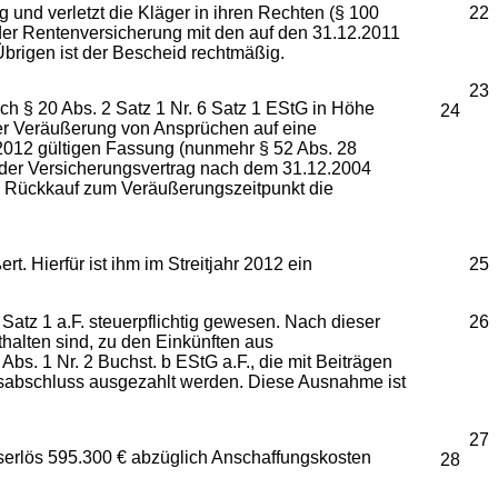
und verletzt die Kläger in ihren Rechten (§ 100
22
der Rentenversicherung mit den auf den 31.12.2011
brigen ist der Bescheid rechtmäßig.
23
 § 20 Abs. 2 Satz 1 Nr. 6 Satz 1 EStG in Höhe
24
der Veräußerung von Ansprüchen auf eine
r 2012 gültigen Fassung (nunmehr § 52 Abs. 28
n der Versicherungsvertrag nach dem 31.12.2004
m Rückkauf zum Veräußerungszeitpunkt die
 Hierfür ist ihm im Streitjahr 2012 ein
25
Satz 1 a.F. steuerpflichtig gewesen. Nach dieser
26
thalten sind, zu den Einkünften aus
bs. 1 Nr. 2 Buchst. b EStG a.F., die mit Beiträgen
agsabschluss ausgezahlt werden. Diese Ausnahme ist
27
rlös 595.300 € abzüglich Anschaffungskosten
28