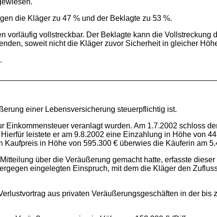
gewiesen.
agen die Kläger zu 47 % und der Beklagte zu 53 %.
en vorläufig vollstreckbar. Der Beklagte kann die Vollstreckung
nden, soweit nicht die Kläger zuvor Sicherheit in gleicher Höhe
.
ßerung einer Lebensversicherung steuerpflichtig ist.
zur Einkommensteuer veranlagt wurden. Am 1.7.2002 schloss de
Hierfür leistete er am 9.8.2002 eine Einzahlung in Höhe von 44
n Kaufpreis in Höhe von 595.300 € überwies die Käuferin am 5.
Mitteilung über die Veräußerung gemacht hatte, erfasste die
rgegen eingelegten Einspruch, mit dem die Kläger den Zufluss 
n Verlustvortrag aus privaten Veräußerungsgeschäften in der b