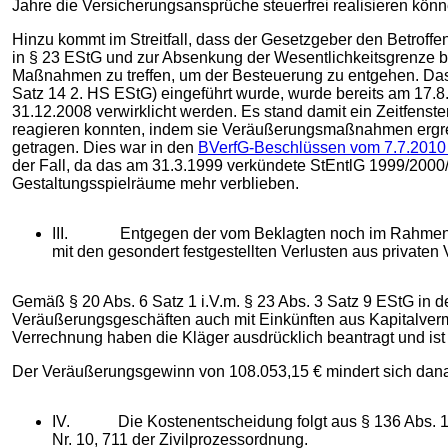
Jahre die Versicherungsansprüche steuerfrei realisieren könn
Hinzu kommt im Streitfall, dass der Gesetzgeber den Betroff
in § 23 EStG und zur Absenkung der Wesentlichkeitsgrenze be
Maßnahmen zu treffen, um der Besteuerung zu entgehen. Das
Satz 14 2. HS EStG) eingeführt wurde, wurde bereits am 17.8.
31.12.2008 verwirklicht werden. Es stand damit ein Zeitfenster
reagieren konnten, indem sie Veräußerungsmaßnahmen ergrei
getragen. Dies war in den
BVerfG-Beschlüssen vom 7.7.2010 
der Fall, da das am 31.3.1999 verkündete StEntlG 1999/2000/
Gestaltungsspielräume mehr verblieben.
III. Entgegen der vom Beklagten noch im Rahmen der
mit den gesondert festgestellten Verlusten aus privaten
Gemäß § 20 Abs. 6 Satz 1 i.V.m. § 23 Abs. 3 Satz 9 EStG in 
Veräußerungsgeschäften auch mit Einkünften aus Kapitalver
Verrechnung haben die Kläger ausdrücklich beantragt und ist 
Der Veräußerungsgewinn von 108.053,15 € mindert sich danac
IV. Die Kostenentscheidung folgt aus § 136 Abs. 1 FGO
Nr. 10, 711 der Zivilprozessordnung.