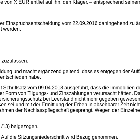
von X EUR entfiel auf ihn, den Kläger, – entsprechend seinem 
 der Einspruchsentscheidung vom 22.09.2016 dahingehend zu ä
t werden.
 zuzulassen.
idung und macht ergänzend geltend, dass es entgegen der Auff
 entschieden habe.
it Schriftsatz vom 09.04.2018 ausgeführt, dass die Immobilien d
r Form von Tilgungs- und Zinszahlungen verursacht hätten. Das
Versicherungsschutz bei Leerstand nicht mehr gegeben gewesen s
sen sei und mit der Ermittlung der Erben in absehbarer Zeit n
Rahmen der Nachlasspflegschaft gesprengt. Wegen der Einzelhe
 /13) beigezogen.
 Auf die Sitzungsniederschrift wird Bezug genommen.