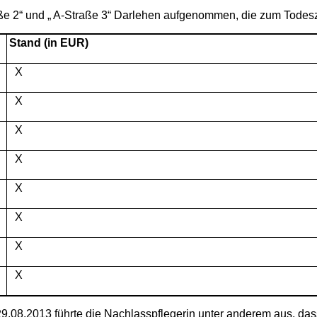
raße 2“ und „ A-Straße 3“ Darlehen aufgenommen, die zum Todesz
Stand (in EUR)
X
X
X
X
X
X
X
X
 29.08.2013 führte die Nachlasspflegerin unter anderem aus, 