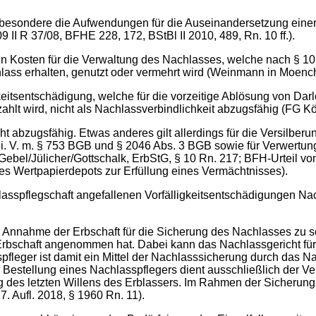
nsbesondere die Aufwendungen für die Auseinandersetzung ein
I R 37/08, BFHE 228, 172, BStBl II 2010, 489, Rn. 10 ff.).
osten für die Verwaltung des Nachlasses, welche nach § 10 Ab
lass erhalten, genutzt oder vermehrt wird (Weinmann in Moenc
gkeitsentschädigung, welche für die vorzeitige Ablösung von D
 wird, nicht als Nachlassverbindlichkeit abzugsfähig (FG Köln
ht abzugsfähig. Etwas anderes gilt allerdings für die Versilbe
. V. m. § 753 BGB und § 2046 Abs. 3 BGB sowie für Verwertung
/Gebel/Jülicher/Gottschalk, ErbStG, § 10 Rn. 217; BFH-Urteil vo
s Wertpapierdepots zur Erfüllung eines Vermächtnisses).
sspflegschaft angefallenen Vorfälligkeitsentschädigungen Nac
nnahme der Erbschaft für die Sicherung des Nachlasses zu sorg
Erbschaft angenommen hat. Dabei kann das Nachlassgericht für
fleger ist damit ein Mittel der Nachlasssicherung durch das N
ie Bestellung eines Nachlasspflegers dient ausschließlich der Ve
g des letzten Willens des Erblassers. Im Rahmen der Sicherung
. Aufl. 2018, § 1960 Rn. 11).