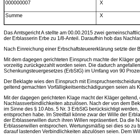
000000007
X
Summe
X
Das Amtsgericht A stellte am 00.00.2015 zwei gemeinschaftli
der Erblasserin Erbe zu 1/8-Anteil. Daraufhin hob das Nachla
Nach Einreichung einer Erbschaftsteuererklärung setzte der
Mit dem dagegen gerichteten Einspruch machte der Kläger g
vorzeitig zurückgezahlt worden seien. Die dadurch angefall
Schenkungsteuergesetzes (ErbStG) im Umfang von 90 Prozent 
Der Beklagte wies den Einspruch mit Einspruchsentscheidung
geltend gemachten Vorfälligkeitsentschädigungen seien als K
Mit der dagegen gerichteten Klage macht der Kläger geltend,
Nachlassverbindlichkeiten abzulösen. Nach der von dem Bekla
im Sinne des § 10 Abs. 5 Nr. 3 ErbStG berücksichtigt werden,
entsprochen habe. Im Streitfall könne zwar der Wille der Erbl
der Erblasserwillen durch ihren Willen repräsentiert. Da di
Erblasserwillen entsprochen. Wertungsmäßig sei dies so zu be
darauf lastenden Verbindlichkeiten abzulösen seien. Dem Wil