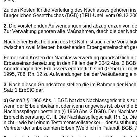
Zu den Kosten für die Verteilung des Nachlasses gehören i
Bürgerlichen Gesetzbuches (BGB) (BFH-Urteil vom 09.12.2009 I
2.
Die vorstehenden Aufwendungen sind abzugrenzen von den K
Zur Verwaltung gehören alle Maßnahmen, durch die der Nach
Nach einer Entscheidung des FG Köln ist auch eine Vorfälli
zwischen zwei Miterben bestehenden Erbengemeinschaft gezahlt
Ferner sind Kosten der Nachlassverwertung grundsätzlich nic
Erbauseinandersetzung in den Fällen der § 2042 Abs. 2 BGB i
Anordnungen des Erblassers erforderlich sind (Gebel in Troll
1995, 786, Rn. 12 zu Aufwendungen bei der Veräußerung eine
3.
Nach diesen Grundsätzen stellen die im Rahmen der Nachla
Satz 1 ErbStG dar.
a)
Gemäß § 1960 Abs. 1 BGB hat das Nachlassgericht bis zur A
wenn der Erbe unbekannt oder wenn ungewiss ist, ob er die 
Nachlasspfleger bestellen (§ 1960 Abs. 2 BGB). Der Nachlassp
Erbrechtsberatung, C. III. Die Nachlasspflegschaft, Rn. 1). D
nicht – wie bei einem Testamentsvollstrecker – der Ausführun
Vertreter der unbekannten Erben (Weidlich in Palandt, BGB, 77