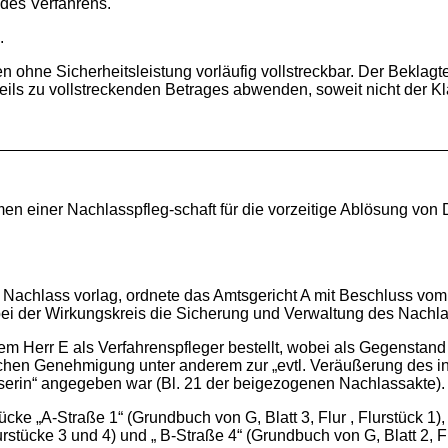
 des Verfahrens.
.
en ohne Sicherheitsleistung vorläufig vollstreckbar. Der Beklagt
ils zu vollstreckenden Betrages abwenden, soweit nicht der Kl
men einer Nachlasspfleg-schaft für die vorzeitige Ablösung von 
 Nachlass vorlag, ordnete das Amtsgericht A mit Beschluss vom
bei der Wirkungskreis die Sicherung und Verwaltung des Nachla
m Herr E als Verfahrenspfleger bestellt, wobei als Gegenstand
lichen Genehmigung unter anderem zur „evtl. Veräußerung des i
asserin“ angegeben war (Bl. 21 der beigezogenen Nachlassakte).
„A-Straße 1“ (Grundbuch von G, Blatt 3, Flur , Flurstück 1), „
urstücke 3 und 4) und „ B-Straße 4“ (Grundbuch von G, Blatt 2, Fl