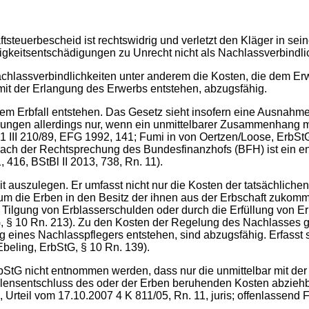
tsteuerbescheid ist rechtswidrig und verletzt den Kläger in sei
igkeitsentschädigungen zu Unrecht nicht als Nachlassverbindli
achlassverbindlichkeiten unter anderem die Kosten, die dem E
it der Erlangung des Erwerbs entstehen, abzugsfähig.
m Erbfall entstehen. Das Gesetz sieht insofern eine Ausnahm
ndungen allerdings nur, wenn ein unmittelbarer Zusammenhang
1 III 210/89, EFG 1992, 141; Fumi in von Oertzen/Loose, ErbStG
. Nach der Rechtsprechung des Bundesfinanzhofs (BFH) ist ein 
 416, BStBl II 2013, 738, Rn. 11).
it auszulegen. Er umfasst nicht nur die Kosten der tatsächliche
um die Erben in den Besitz der ihnen aus der Erbschaft zukom
e Tilgung von Erblasserschulden oder durch die Erfüllung von E
G, § 10 Rn. 213). Zu den Kosten der Regelung des Nachlasses g
ng eines Nachlasspflegers entstehen, sind abzugsfähig. Erfas
beling, ErbStG, § 10 Rn. 139).
tG nicht entnommen werden, dass nur die unmittelbar mit der 
nsentschluss des oder der Erben beruhenden Kosten abziehbar
 Urteil vom 17.10.2007 4 K 811/05, Rn. 11, juris; offenlassend 