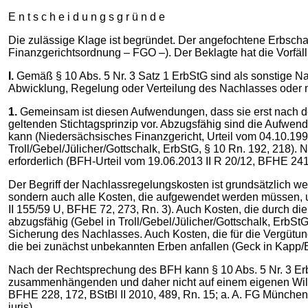
E n t s c h e i d u n g s g r ü n d e
Die zulässige Klage ist begründet. Der angefochtene Erbschaf
Finanzgerichtsordnung – FGO –). Der Beklagte hat die Vorfäll
I.
Gemäß § 10 Abs. 5 Nr. 3 Satz 1 ErbStG sind als sonstige N
Abwicklung, Regelung oder Verteilung des Nachlasses oder m
1.
Gemeinsam ist diesen Aufwendungen, dass sie erst nach de
geltenden Stichtagsprinzip vor. Abzugsfähig sind die Aufwe
kann (Niedersächsisches Finanzgericht, Urteil vom 04.10.199
Troll/Gebel/Jülicher/Gottschalk, ErbStG, § 10 Rn. 192, 218)
erforderlich (BFH-Urteil vom 19.06.2013 II R 20/12, BFHE 241,
Der Begriff der Nachlassregelungskosten ist grundsätzlich we
sondern auch alle Kosten, die aufgewendet werden müssen, 
II 155/59 U, BFHE 72, 273, Rn. 3). Auch Kosten, die durch di
abzugsfähig (Gebel in Troll/Gebel/Jülicher/Gottschalk, ErbSt
Sicherung des Nachlasses. Auch Kosten, die für die Vergütu
die bei zunächst unbekannten Erben anfallen (Geck in Kapp/E
Nach der Rechtsprechung des BFH kann § 10 Abs. 5 Nr. 3 ErbS
zusammenhängenden und daher nicht auf einem eigenen Wille
BFHE 228, 172, BStBl II 2010, 489, Rn. 15; a. A. FG München,
juris).