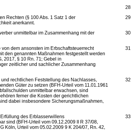
28
nen Rechten (§ 100 Abs. 1 Satz 1 der
29
chkeit anerkannt.
rwerber unmittelbar im Zusammenhang mit der
30
e von dem ansonsten im Erbschaftsteuerrecht
31
 mit den genannten Maßnahmen festgestellt werden
, 2017, § 10 Rn. 71; Gebel in
enger zeitlicher und sachlicher Zusammenhang
n und rechtlichen Feststellung des Nachlasses,
32
menden Güter zu setzen (BFH-Urteil vom 11.01.1961
rbfallschulden unmittelbar erwachsen, sind
ehören ferner die Kosten der gerichtlichen
st sind dabei insbesondere Sicherungsmaßnahmen,
Erfüllung des Erblasserwillens
33
 sind (BFH-Urteil vom 09.12.2009 II R 37/08,
FG Köln, Urteil vom 05.02.2009 9 K 204/07, Rn. 42,