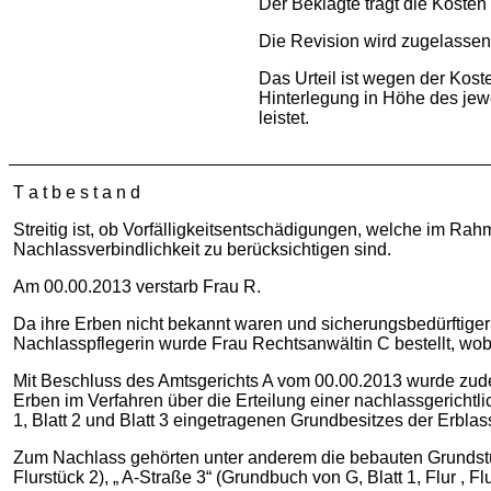
Der Beklagte trägt die Kosten
Die Revision wird zugelassen
Das Urteil ist wegen der Kost
Hinterlegung in Höhe des jewe
leistet.
T a t b e s t a n d
Streitig ist, ob Vorfälligkeitsentschädigungen, welche im Rah
Nachlassverbindlichkeit zu berücksichtigen sind.
Am 00.00.2013 verstarb Frau R.
Da ihre Erben nicht bekannt waren und sicherungsbedürftiger
Nachlasspflegerin wurde Frau Rechtsanwältin C bestellt, wo
Mit Beschluss des Amtsgerichts A vom 00.00.2013 wurde zude
Erben im Verfahren über die Erteilung einer nachlassgericht
1, Blatt 2 und Blatt 3 eingetragenen Grundbesitzes der Erbl
Zum Nachlass gehörten unter anderem die bebauten Grundstücke 
Flurstück 2), „ A-Straße 3“ (Grundbuch von G, Blatt 1, Flur , Fl