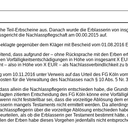
che Teil-Erbscheine aus. Danach wurde die Erblasserin von ins
ssgericht die Nachlasspflegschaft am 00.00.2015 auf.
 Beklagte gegenüber dem Kläger mit Bescheid vom 01.08.2016 E
eltend, dass aufgrund der – ohne Rücksprache mit den Erben e
enen Vorfälligkeitsentschädigungen in Höhe von insgesamt X EU
– also in Höhe von X EUR – als Nachlassverbindlichkeit zu b
 vom 10.11.2016 unter Verweis auf das Urteil des FG Köln vom
osten für die Verwaltung des Nachlasses nach § 10 Abs. 5 Nr. 3
 dass allein die Nachlasspflegerin entschieden habe, die Grund
gten zitierten Entscheidung des FG Köln könne eine Vorfälligke
 wenn nicht feststellbar sei, dass die vorzeitige Ablösung de
asserin mangels Testaments nicht ermittelt werden. Da allerding
e Nachlasspflegerin über die vorzeitige Ablösung entschieden h
urteilen, als ob die Erblasserin per Testament bestimmt hätte,
len der Erben habe dieses Vorgehen jedenfalls nicht entsproch