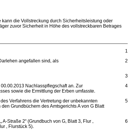
e kann die Vollstreckung durch Sicherheitsleistung oder
äger zuvor Sicherheit in Höhe des vollstreckbaren Betrages
1
Darlehen angefallen sind, als
2
3
 00.00.2013 Nachlasspflegschaft an. Zur
4
sses sowie die Ermittlung der Erben umfasste.
 des Verfahrens die Vertretung der unbekannten
5
n den Grundbüchern des Amtsgerichts A von G Blatt
 A-Straße 2“ (Grundbuch von G, Blatt 3, Flur ,
6
ur , Flurstück 5).