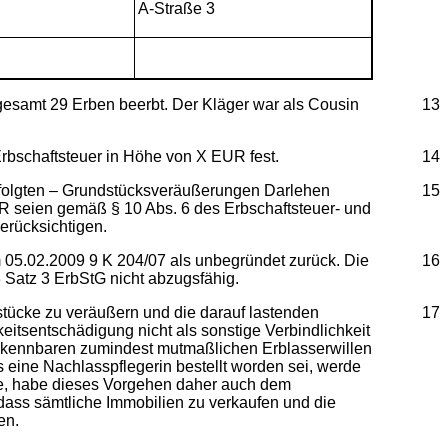
A-Straße 3
gesamt 29 Erben beerbt. Der Kläger war als Cousin
13
rbschaftsteuer in Höhe von X EUR fest.
14
rfolgten – Grundstücksveräußerungen Darlehen
15
R seien gemäß § 10 Abs. 6 des Erbschaftsteuer- und
erücksichtigen.
 05.02.2009 9 K 204/07 als unbegründet zurück. Die
16
 Satz 3 ErbStG nicht abzugsfähig.
stücke zu veräußern und die darauf lastenden
17
itsentschädigung nicht als sonstige Verbindlichkeit
m erkennbaren zumindest mutmaßlichen Erblasserwillen
s eine Nachlasspflegerin bestellt worden sei, werde
abe, habe dieses Vorgehen daher auch dem
 dass sämtliche Immobilien zu verkaufen und die
en.