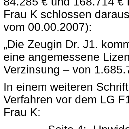
84.285 € und 168.714 € l
Frau K schlossen daraus 
vom 00.00.2007):
„Die Zeugin Dr. J1. komm
eine angemessene Lize
Verzinsung – von 1.685.
In einem weiteren Schrif
Verfahren vor dem LG F1.
Frau K: