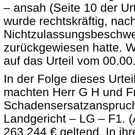
– ansah (Seite 10 der Urt
wurde rechtskräftig, na
Nichtzulassungsbeschwer
zurückgewiesen hatte. W
auf das Urteil vom 00.0
In der Folge dieses Urte
machten Herr G H und Fr
Schadensersatzanspruch
Landgericht – LG – F1. (A
263.244 € geltend. In ihr