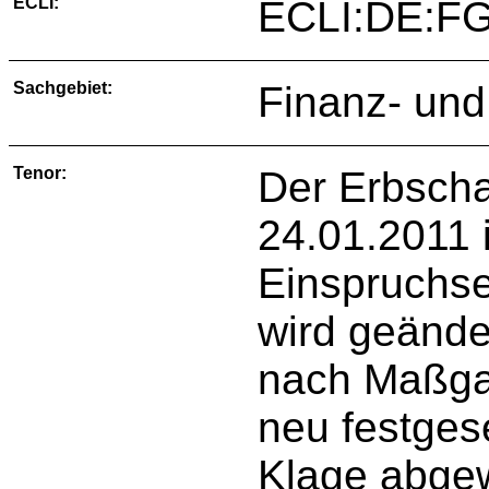
ECLI:
ECLI:DE:F
Sachgebiet:
Finanz- und
Tenor:
Der Erbscha
24.01.2011 i
Einspruchs
wird geände
nach Maßga
neu festgese
Klage abge