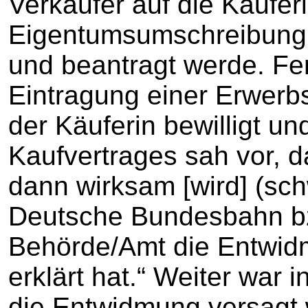
Verkäufer auf die Käufer
Eigentumsumschreibung 
und beantragt werde. Fer
Eintragung einer Erwer
der Käuferin bewilligt un
Kaufvertrages sah vor, da
dann wirksam [wird] (sc
Deutsche Bundesbahn bz
Behörde/Amt die Entwid
erklärt hat.“ Weiter war i
die Entwidmung versagt 