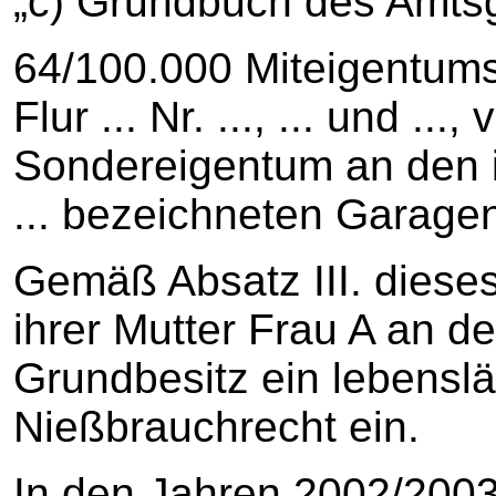
„c) Grundbuch des Amtsger
64/100.000 Miteigentum
Flur ... Nr. ..., ... und .
Sondereigentum an den i
... bezeichneten Garage
Gemäß Absatz III. diese
ihrer Mutter Frau A an 
Grundbesitz ein lebenslä
Nießbrauchrecht ein.
In den Jahren 2002/2003