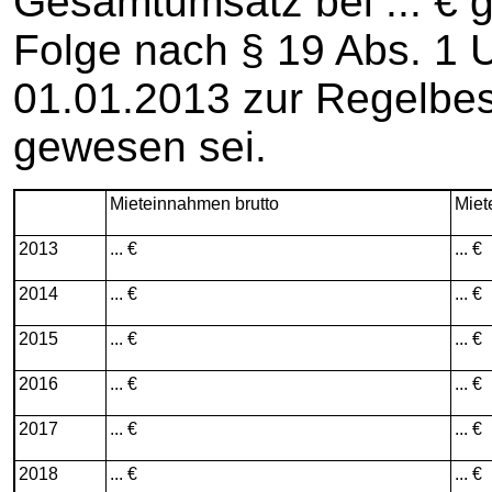
Gesamtumsatz bei ... € g
Folge nach § 19 Abs. 1
01.01.2013 zur Regelbe
gewesen sei.
Mieteinnahmen brutto
Miet
2013
... €
... €
2014
... €
... €
2015
... €
... €
2016
... €
... €
2017
... €
... €
2018
... €
... €