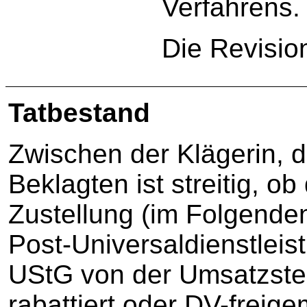
Verfahrens.
Die Revisio
Tatbestand
Zwischen der Klägerin, 
Beklagten ist streitig, o
Zustellung (im Folgende
Post-Universaldienstleis
UStG von der Umsatzsteue
rabattiert oder DV-freige