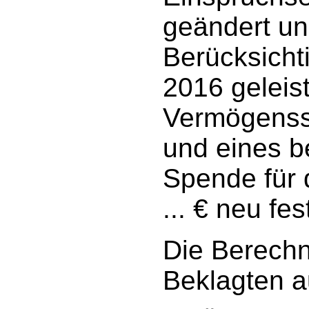
geändert un
Berücksicht
2016 geleis
Vermögenssto
und eines b
Spende für d
... € neu fes
Die Berechn
Beklagten au