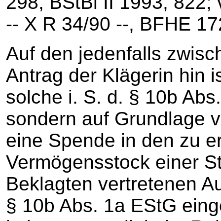
298, BStBl II 1993, 822
‑‑ X R 34/90 ‑‑, BFHE 172
Auf den jedenfalls zwisch
Antrag der Klägerin hin i
solche i. S. d. § 10b Ab
sondern auf Grundlage v
eine Spende in den zu e
Vermögensstock einer St
Beklagten vertretenen Au
§ 10b Abs. 1a EStG ein