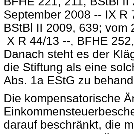
BFHE 221, 211, BStBl II
September 2008 ‑‑ IX R 
BStBl II 2009, 639; vom 
X R 44/13 ‑‑, BFHE 252, 
Danach steht es der Kläg
die Stiftung als eine solc
Abs. 1a EStG zu behand
Die kompensatorische Ä
Einkommensteuerbescheid
darauf beschränkt, die ma