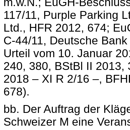
m.w.N.; EuGH-Beschluss
117/11, Purple Parking L
Ltd., HFR 2012, 674; Eu
C-44/11, Deutsche Bank
Urteil vom 10. Januar 2
240, 380, BStBl II 2013, 
2018 – XI R 2/16 –, BFHE
678).
bb. Der Auftrag der Kläge
Schweizer M eine Verans