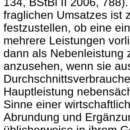
134, BStBl II 2006, 788
fraglichen Umsatzes ist 
festzustellen, ob eine ei
mehrere Leistungen vorli
dann als Nebenleistung 
anzusehen, wenn sie aus
Durchschnittsverbrauche
Hauptleistung nebensächli
Sinne einer wirtschaftlic
Abrundung und Ergänzu
üblicherweise in ihrem G