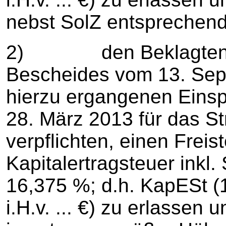
nebst SolZ entsprechend 
2) den Beklagten un
Bescheides vom 13. Sep
hierzu ergangenen Eins
28. März 2013 für das St
verpflichten, einen Frei
Kapitalertragsteuer inkl. S
16,375 %; d.h. KapESt (15
i.H.v. ... €) zu erlassen 