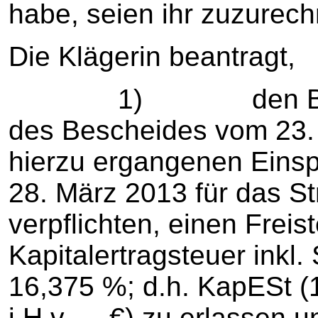
habe, seien ihr zuzurec
Die Klägerin beantragt,
1) den Beklagte
des Bescheides vom 23.
hierzu ergangenen Eins
28. März 2013 für das St
verpflichten, einen Frei
Kapitalertragsteuer inkl. S
16,375 %; d.h. KapESt (15
i.H.v. ... €) zu erlassen 