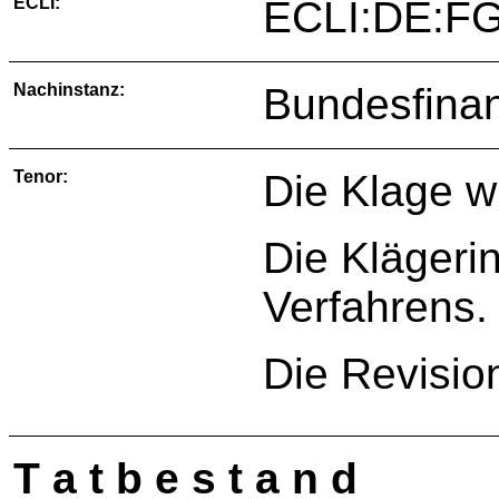
ECLI:
ECLI:DE:FG
Nachinstanz:
Bundesfinan
Tenor:
Die Klage w
Die Klägerin
Verfahrens.
Die Revisio
T a t b e s t a n d