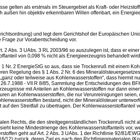
e gelten als erstmals im Steuergebiet als Kraft- oder Heizstoff
 außen hin objektiv erkennbaren Willen offenbart, ein Energ
erichtsordnung) und legt dem Gerichtshof der Europäischen Uni
e Frage zur Vorabentscheidung vor.
t. 2 Abs. 3 UAbs. 3 RL 2003/96 so auszulegen ist, dass er ein
ffanteil von 0,098 % nicht als Energieerzeugnis behandelt wird
 1 Nr. 2 EnergieStG so aus, dass sie Trockenruß mit einem Kohl
heren Regelung des § 1 Abs. 2 Nr. 6 des Mineralölsteuergeset
„ganz oder teilweise aus Kohlenwasserstoffen“, dass hiermit nu
. 26.7.1988 - VII R 8/85, Sammlung der Entscheidungen des BF
rzeugnisse mit Anteilen an Kohlenwasserstoffen nur dann einen
en an Kohlenwasserstoffen, die nur Verunreinigungen seien, d
lenwasserstoffen bestand, nicht der Mineralölsteuer unterworf
 auf den Streitfall zu übertragen. Der Kohlenwasserstoffanteil
alen Rechts, die den streitgegenständlichen Trockenruß nicht al
 sieht keine Mindestmenge des Kohlenwasserstoffanteils vor, w
rstoffen geht auf Art. 2 Abs. 3 UAbs. 1 der Richtlinie 92/81/
16/12) zurück, deren Ziel es nach den Richtlinienmaterialen (K