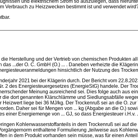
gnissen und elektrischem Strom so auszulegen, dass hierunte
 zum Verbrauch zu Heizzwecken bestimmt ist und verwendet wird
tbar.
e Herstellung und der Vertrieb von chemischen Produkten aller A
an das ...der O. C. GmbH (O.) ... . Daneben verheizte die Kläger
ergiesteueranmeldungen hinsichtlich der Nutzung des Trockenru
enderjahr 2021 bei der Klägerin durch. Der Bericht vom 22.8.2
Nr. 2 des Energiesteuergesetzes (EnergieStG) handele. Der Tro
errschender Meinung ausreichend sei. Dies folge auch aus ein
r die dort genannten Klärschlämme und Siedlungsabfälle wegen
 Heizwert liege bei 36 MJ/kg. Der Trockenruß sei an die O. zur 
worden. Daher sei für Mengen von ... kg (Abgabe an die O.) sowie
 einer Energiemenge von ... GJ, so dass Energiesteuer i.H.v. ..
ringen Kohlenwasserstoffanteils in dem Trockenruß sei auf d
 Vorgängernorm enthaltene Formulierung „teilweise aus Kohlenw
ffen in dem Produkt vorhanden sein müsse, was für einen Anteil