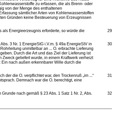
Kohlenwasserstoffe zu erfassen, die als Brenn- oder
gig von der Menge des enthaltenen
 Erfassung sämtlicher Arten von Kohlenwasserstoffen
llten Gründen keine Besteuerung von Erzeugnissen
 als Energieerzeugnis erforderte, so würde die
29
, Abs. 3 Nr. 1 EnergieStG i.V.m. § 49a EnergieStV in
30
hrleitung unmittelbar an ... O. erbrachte Lieferung
eben. Durch die Art und das Ziel der Lieferung ist
Zweck geliefert wurde, in einem Kraftwerk verheizt
G: Ein nach außen erkennbarer Wille durch die
der die O. verpflichtet war, den Trockenruß „im ...“
31
tsprach. Demnach war die O. berechtigt, eine
m Grunde nach gemäß § 23 Abs. 1 Satz 1 Nr. 2, Abs.
32