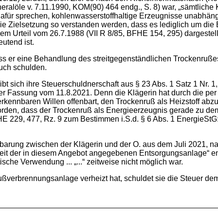
eralöle v. 7.11.1990, KOM(90) 464 endg., S. 8) war, „sämtliche 
 dafür sprechen, kohlenwasserstoffhaltige Erzeugnisse unabhän
die Zielsetzung so verstanden werden, dass es lediglich um die
em Urteil vom 26.7.1988 (VII R 8/85, BFHE 154, 295) dargeste
utend ist.
ss er eine Behandlung des streitgegenständlichen Trockenrußes
uch schulden.
gibt sich ihre Steuerschuldnerschaft aus § 23 Abs. 1 Satz 1 Nr. 1
 Fassung vom 11.8.2021. Denn die Klägerin hat durch die per Ro
kennbaren Willen offenbart, den Trockenruß als Heizstoff abzug
den, dass der Trockenruß als Energieerzeugnis gerade zu dem 
FHE 229, 477, Rz. 9 zum Bestimmen i.S.d. § 6 Abs. 1 EnergieSt
arung zwischen der Klägerin und der O. aus dem Juli 2021, nach 
rkeit der in diesem Angebot angegebenen Entsorgungsanlage“ en
he Verwendung ... „...“ zeitweise nicht möglich war.
rußverbrennungsanlage verheizt hat, schuldet sie die Steuer de