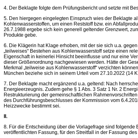
4. Der Beklagte folgte dem Prüfungsbericht und setzte mit Besc
5. Den hiergegen eingelegten Einspruch wies der Beklagte al
Kohlenwasserstoffen, um einen Reststoff bzw. ein Abfallprodu
26.7.1988 ergebe sich kein generell geltender Grenzwert, zum
Produkte gebe.
6. Die Klägerin hat Klage erhoben, mit der sie sich u.a. ge
„teilweises“ Bestehen aus Kohlenwasserstoff setze einen rele
Eigenschaft in keinerlei Hinsicht beeinflusse und nur eine Ve
dieser Größenordnung nachgewiesen werden. Hätte der Gesetzge
Merkmal „teilweise aus Kohlenwasserstoff“ verzichten können.
München beziehe sich in seinem Urteil vom 27.10.2022 (14 K 
7. Der Beklagte macht ergänzend u.a. geltend: Nach herrsche
Energieerzeugnis. Zudem gehe § 1 Abs. 3 Satz 1 Nr. 2 Energi
Restrukturierung der gemeinschaftlichen Rahmenvorschriften
des Durchführungsbeschlusses der Kommission vom 6.4.2018 
Heizzwecke bestimmt sei.
II.
8. Für die Entscheidung über die Vorlagefrage sind folgende
veröffentlichten Fassung, für den Streitfall in der Fassung d