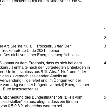
r auch Trockenruß mit einem Anteil von 0,098 %
?
1
2
rt. Sie stellt u.a. ...Trockenruß
her
. Den
3
in Trockenruß ab Ende 2021 in einer
ßes nicht von einer Energiesteuerpflicht aus.
023 kommt zu dem Ergebnis, dass es sich bei dem
4
ckenruß enthalte nach den vorgelegten Unterlagen in
em Umkehrschluss aus § 1b Abs. 1 Nr. 1 und 2 der
 des zu vernachlässigenden Anteils an
Verwendung ... geliefert und im Übrigen von der
 von ... kg (von der Klägerin verheizt) Energiesteuer
. Euro festzusetzen sei.
ie Entscheidung des Bundesfinanzhofs (BFH) vom
5
asserstoffen" so auszulegen, dass ein für den
 von 0,5-0,8 % abgelehnt worden sei.