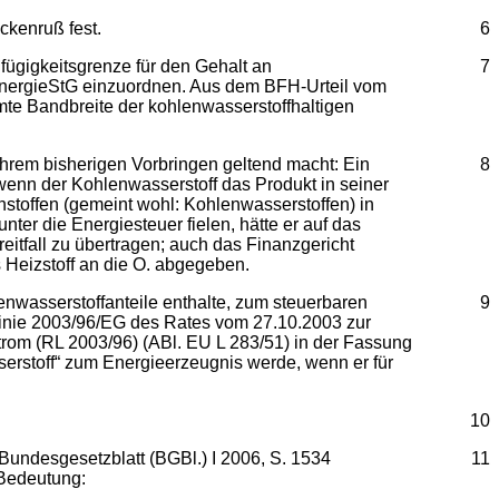
ckenruß fest.
6
fügigkeitsgrenze für den Gehalt an
7
 2 EnergieStG einzuordnen. Aus dem BFH-Urteil vom
amte Bandbreite der kohlenwasserstoffhaltigen
ihrem bisherigen Vorbringen geltend macht: Ein
8
 wenn der Kohlenwasserstoff das Produkt in seiner
enstoffen (gemeint wohl: Kohlenwasserstoffen) in
ter die Energiesteuer fielen, hätte er auf das
eitfall zu übertragen; auch das Finanzgericht
 Heizstoff an die O. abgegeben.
enwasserstoffanteile enthalte, zum steuerbaren
9
tlinie 2003/96/EG des Rates vom 27.10.2003 zur
rom (RL 2003/96) (ABl. EU L 283/51) in der Fassung
rstoff“ zum Energieerzeugnis werde, wenn er für
10
Bundesgesetzblatt (BGBl.) I 2006, S. 1534
11
 Bedeutung: