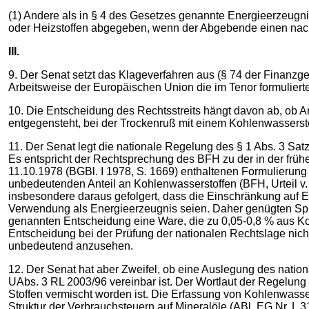
(1) Andere als in § 4 des Gesetzes genannte Energieerzeugniss
oder Heizstoffen abgegeben, wenn der Abgebende einen nach
III.
9. Der Senat setzt das Klageverfahren aus (§ 74 der Finanzg
Arbeitsweise der Europäischen Union die im Tenor formuliert
10. Die Entscheidung des Rechtsstreits hängt davon ab, ob Ar
entgegensteht, bei der Trockenruß mit einem Kohlenwassersto
11. Der Senat legt die nationale Regelung des § 1 Abs. 3 Satz
Es entspricht der Rechtsprechung des BFH zu der in der frü
11.10.1978 (BGBl. I 1978, S. 1669) enthaltenen Formulierung 
unbedeutenden Anteil an Kohlenwasserstoffen (BFH, Urteil v
insbesondere daraus gefolgert, dass die Einschränkung auf E
Verwendung als Energieerzeugnis seien. Daher genügten Spur
genannten Entscheidung eine Ware, die zu 0,05-0,8 % aus Koh
Entscheidung bei der Prüfung der nationalen Rechtslage nicht
unbedeutend anzusehen.
12. Der Senat hat aber Zweifel, ob eine Auslegung des nation
UAbs. 3 RL 2003/96 vereinbar ist. Der Wortlaut der Regelung
Stoffen vermischt worden ist. Die Erfassung von Kohlenwasse
Struktur der Verbrauchsteuern auf Mineralöle (ABl. EG Nr. L 3