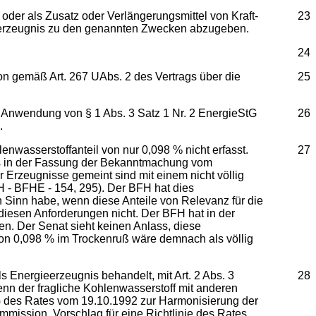
 oder als Zusatz oder Verlängerungsmittel von Kraft-
23
ieerzeugnis zu den genannten Zwecken abzugeben.
24
on gemäß Art. 267 UAbs. 2 des Vertrags über die
25
er Anwendung von § 1 Abs. 3 Satz 1 Nr. 2 EnergieStG
26
.
enwasserstoffanteil von nur 0,098 % nicht erfasst.
27
zes in der Fassung der Bekanntmachung vom
r Erzeugnisse gemeint sind mit einem nicht völlig
H - BFHE - 154, 295). Der BFH hat dies
 Sinn habe, wenn diese Anteile von Relevanz für die
iesen Anforderungen nicht. Der BFH hat in der
en. Der Senat sieht keinen Anlass, diese
 von 0,098 % im Trockenruß wäre demnach als völlig
s Energieerzeugnis behandelt, mit Art. 2 Abs. 3
28
enn der fragliche Kohlenwasserstoff mit anderen
EWG des Rates vom 19.10.1992 zur Harmonisierung der
ommission, Vorschlag für eine Richtlinie des Rates