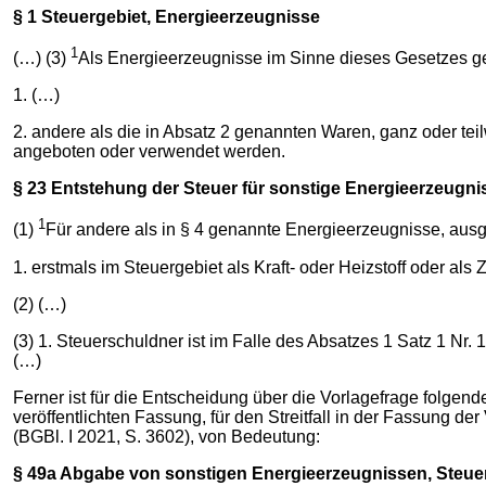
§ 1 Steuergebiet, Energieerzeugnisse
1
(…) (3)
Als Energieerzeugnisse im Sinne dieses Gesetzes g
1. (…)
2. andere als die in Absatz 2 genannten Waren, ganz oder tei
angeboten oder verwendet werden.
§ 23 Entstehung der Steuer für sonstige Energieerzeugni
1
(1)
Für andere als in § 4 genannte Energieerzeugnisse, ausg
1. erstmals im Steuergebiet als Kraft- oder Heizstoff oder al
(2) (…)
(3) 1. Steuerschuldner ist im Falle des Absatzes 1 Satz 1 Nr.
(…)
Ferner ist für die Entscheidung über die Vorlagefrage folge
veröffentlichten Fassung, für den Streitfall in der Fassung 
(BGBl. I 2021, S. 3602), von Bedeutung:
§ 49a Abgabe von sonstigen Energieerzeugnissen, Steu