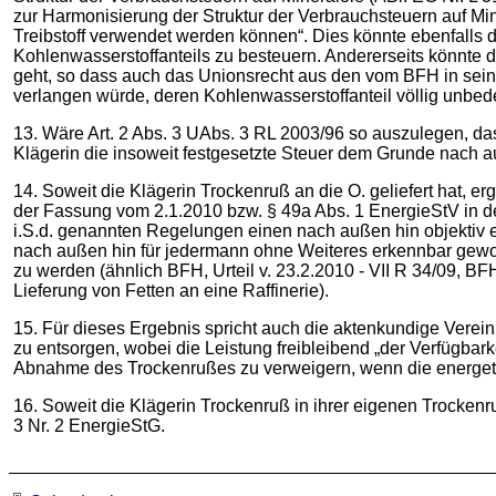
zur Harmonisierung der Struktur der Verbrauchsteuern auf Min
Treibstoff verwendet werden können“. Dies könnte ebenfalls
Kohlenwasserstoffanteils zu besteuern. Andererseits könnte 
geht, so dass auch das Unionsrecht aus den vom BFH in sein
verlangen würde, deren Kohlenwasserstoffanteil völlig unbede
13. Wäre Art. 2 Abs. 3 UAbs. 3 RL 2003/96 so auszulegen, da
Klägerin die insoweit festgesetzte Steuer dem Grunde nach a
14. Soweit die Klägerin Trockenruß an die O. geliefert hat, er
der Fassung vom 2.1.2010 bzw. § 49a Abs. 1 EnergieStV in der
i.S.d. genannten Regelungen einen nach außen hin objektiv er
nach außen hin für jedermann ohne Weiteres erkennbar gewor
zu werden (ähnlich BFH, Urteil v. 23.2.2010 - VII R 34/09, B
Lieferung von Fetten an eine Raffinerie).
15. Für dieses Ergebnis spricht auch die aktenkundige Vereinb
zu entsorgen, wobei die Leistung freibleibend „der Verfügba
Abnahme des Trockenrußes zu verweigern, wenn die energetisc
16. Soweit die Klägerin Trockenruß in ihrer eigenen Trocken
3 Nr. 2 EnergieStG.