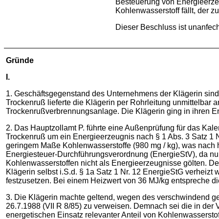
Besteuerung von Energieerzeu
Kohlenwasserstoff fällt, der
Dieser Beschluss ist unanfech
Gründe
I.
1. Geschäftsgegenstand des Unternehmens der Klägerin sind di
Trockenruß lieferte die Klägerin per Rohrleitung unmittelbar 
Trockenrußverbrennungsanlage. Die Klägerin ging in ihren En
2. Das Hauptzollamt P. führte eine Außenprüfung für das Kal
Trockenruß um ein Energieerzeugnis nach § 1 Abs. 3 Satz 1 
geringem Maße Kohlenwasserstoffe (980 mg / kg), was nach h
Energiesteuer-Durchführungsverordnung (EnergieStV), da nu
Kohlenwasserstoffen nicht als Energieerzeugnisse gölten. Der
Klägerin selbst i.S.d. § 1a Satz 1 Nr. 12 EnergieStG verheizt 
festzusetzen. Bei einem Heizwert von 36 MJ/kg entspreche dies
3. Die Klägerin machte geltend, wegen des verschwindend ge
26.7.1988 (VII R 8/85) zu verweisen. Demnach sei die in der
energetischen Einsatz relevanter Anteil von Kohlenwassersto