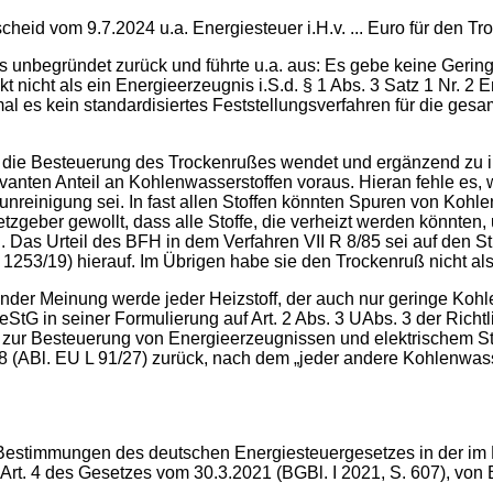
heid vom 9.7.2024 u.a. Energiesteuer i.H.v. ... Euro für den Tro
s unbegründet zurück und führte u.a. aus: Es gebe keine Gering
kt nicht als ein Energieerzeugnis i.S.d. § 1 Abs. 3 Satz 1 Nr.
al es kein standardisiertes Feststellungsverfahren für die ges
gen die Besteuerung des Trockenrußes wendet und ergänzend zu 
vanten Anteil an Kohlenwasserstoffen voraus. Hieran fehle es,
runreinigung sei. In fast allen Stoffen könnten Spuren von Kohl
ber gewollt, dass alle Stoffe, die verheizt werden könnten, un
 Das Urteil des BFH in dem Verfahren VII R 8/85 sei auf den Str
1253/19) hierauf. Im Übrigen habe sie den Trockenruß nicht als
nder Meinung werde jeder Heizstoff, der auch nur geringe Kohl
eStG in seiner Formulierung auf Art. 2 Abs. 3 UAbs. 3 der Rich
 zur Besteuerung von Energieerzeugnissen und elektrischem St
(ABl. EU L 91/27) zurück, nach dem „jeder andere Kohlenwasse
 Bestimmungen des deutschen Energiesteuergesetzes in der im 
es Art. 4 des Gesetzes vom 30.3.2021 (BGBl. I 2021, S. 607), von