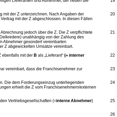
eiligen Lieferanten und Abnehmer, der neben die
19
trag mit der Z unterzeichnen. Nach Angaben der
20
Vertrag mit der Z abgeschlossen. In diesen Fällen
 Abrechnung jedoch über die Z. Die Z verpflichtete
21
Delkredere) unabhängig von der Zahlung des
dem Abnehmer gesondert vereinbarten
er Z abgewickelten Umsätze vereinbart.
 ebenfalls mit der
B
als „Lieferant“
(= interner
22
war vereinbart, dass die Franchisenehmer zur
23
n. Die dem Forderungseinzug unterliegenden
24
tungen erhielt die Z vom Franchisenehmern/externen
den Vertriebsgesellschaften (=
interne Abnehmer
)
25
26