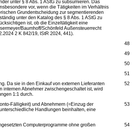
nder unter § 8 Abs. 1 AStG zu subsumieren. Das
insbesondere vor, wenn die Tätigkeiten im Verhältnis
eberischen Grundentscheidung zur segmentierenden
nständig unter den Katalog des § 8 Abs. 1 AStG zu
sichtigen ist, ob die Einzeltätigkeit eine
/Wassermeyer/Baumhoff/Schönfeld Außensteuerrecht
02.2024 2 K 842/19, IStR 2024, 441).
48
49
50
51
ung. Da sie in den Einkauf von externen Lieferanten
52
 internen Abnehmer zwischengeschaltet ist, wird
ungen 1:1 durch.
konto-Fälligkeit) und Abnehmern (=Einzug der
53
unterschiedliche Handlungen beinhalten, eine
er eingesetzten Computerprogramme ohne großen
54