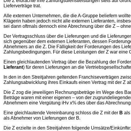
Die Z erbrachte ihre Zahlungsdienstleistungen stets auf Grun
Lieferverträge trat.
Alle externen Unternehmen, die die A-Gruppe beliefern wollte
Klägerin haben jedoch nicht alle externen Lieferanten, insbe
sei dann oftmals dennoch eine Abrechnung über die Z – ohne V
Der Vertragsschluss über die Lieferungen und die Lieferungen
sich gegenüber dem externen Lieferanten, dessen Forderun
Abnehmers an die Z. Die Fälligkeit der Forderungen des Lief
Zahlungsbedingungen. Für diese Leistungen der Z war eine G
Einen gleichlautenden Vertrag über die Bezahlung der Forde
Lieferant
) für deren Lieferungen an die Vertriebsgesellschaf
In den in den Streitjahren geltenden Franchiseverträgen zw
Zahlungsabwicklung ihres Einkaufs einen Vertrag mit der Z 
Die Z zog die jeweiligen Rechnungsbeträge im Wege des Ba
Beträge waren mit einer eigenen – von der zugrundeliegende
Abnehmern eine Vergütung iHv x% des über das Abrechnungs
Eine gleichlautende Vereinbarung schloss die Z mit der
B
als
als Abnehmer von Lieferungen der B.
Die Z erzielte in den Streitjahren folgende Umsätze/Einkünfte