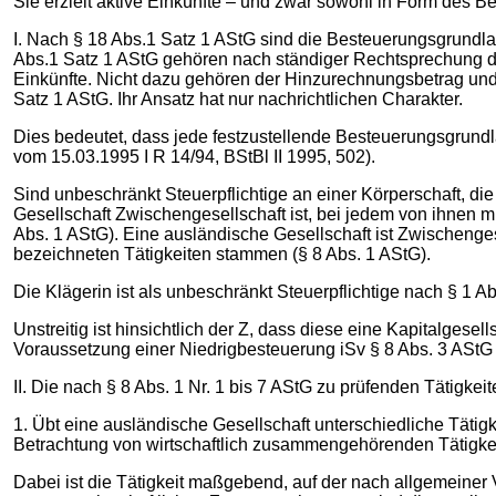
Sie erzielt aktive Einkünfte – und zwar sowohl in Form des Bet
I. Nach § 18 Abs.1 Satz 1 AStG sind die Besteuerungsgrundla
Abs.1 Satz 1 AStG gehören nach ständiger Rechtsprechung de
Einkünfte. Nicht dazu gehören der Hinzurechnungsbetrag und
Satz 1 AStG. Ihr Ansatz hat nur nachrichtlichen Charakter.
Dies bedeutet, dass jede festzustellende Besteuerungsgrundla
vom 15.03.1995 I R 14/94, BStBl II 1995, 502).
Sind unbeschränkt Steuerpflichtige an einer Körperschaft, die w
Gesellschaft Zwischengesellschaft ist, bei jedem von ihnen mi
Abs. 1 AStG). Eine ausländische Gesellschaft ist Zwischengese
bezeichneten Tätigkeiten stammen (§ 8 Abs. 1 AStG).
Die Klägerin ist als unbeschränkt Steuerpflichtige nach § 1 Ab
Unstreitig ist hinsichtlich der Z, dass diese eine Kapitalgesell
Voraussetzung einer Niedrigbesteuerung iSv § 8 Abs. 3 AStG 
II. Die nach § 8 Abs. 1 Nr. 1 bis 7 AStG zu prüfenden Tätigkei
1. Übt eine ausländische Gesellschaft unterschiedliche Tätigk
Betrachtung von wirtschaftlich zusammengehörenden Tätigke
Dabei ist die Tätigkeit maßgebend, auf der nach allgemeiner 