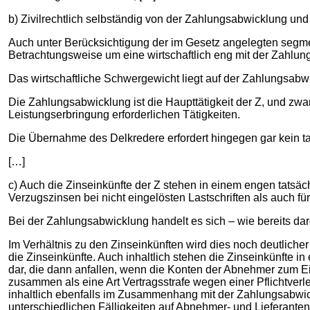
b) Zivilrechtlich selbständig von der Zahlungsabwicklung un
Auch unter Berücksichtigung der im Gesetz angelegten segm
Betrachtungsweise um eine wirtschaftlich eng mit der Zahlun
Das wirtschaftliche Schwergewicht liegt auf der Zahlungsab
Die Zahlungsabwicklung ist die Haupttätigkeit der Z, und zw
Leistungserbringung erforderlichen Tätigkeiten.
Die Übernahme des Delkredere erfordert hingegen gar kein ta
[…]
c) Auch die Zinseinkünfte der Z stehen in einem engen tatsä
Verzugszinsen bei nicht eingelösten Lastschriften als auch fü
Bei der Zahlungsabwicklung handelt es sich – wie bereits darg
Im Verhältnis zu den Zinseinkünften wird dies noch deutlich
die Zinseinkünfte. Auch inhaltlich stehen die Zinseinkünfte
dar, die dann anfallen, wenn die Konten der Abnehmer zum Ei
zusammen als eine Art Vertragsstrafe wegen einer Pflichtver
inhaltlich ebenfalls im Zusammenhang mit der Zahlungsabwickl
unterschiedlichen Fälligkeiten auf Abnehmer- und Lieferanten