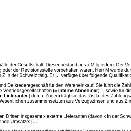
äfte der Gesellschaft. Dieser bestand aus x Mitgliedern. Der Ve
 oder der Revisionsstelle vorbehalten waren. Herr M wurde dur
er Z in der Schweiz tätig. Er … verfügte über folgende Qualifikat
und Delkrederegeschäft für den Wareneinkauf. Sie führt die Zah
ie Vertriebsgesellschaften
(= interne Abnehmer
) –, sowie für 
e Lieferante
n) durch. Zudem trägt sie das Risiko des Zahlungs
im Wesentlichen zusammensetzten aus Verzugszinsen und aus Zin
n Dritten insgesamt x externe Lieferanten (davon x in der Schw
gende Umsätze: […]