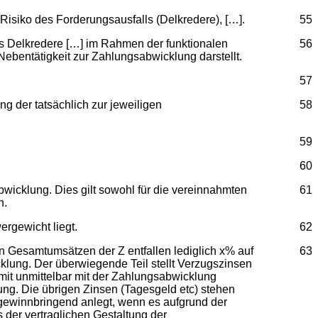
Risiko des Forderungsausfalls (Delkredere), […].
55
s Delkredere […] im Rahmen der funktionalen
56
ebentätigkeit zur Zahlungsabwicklung darstellt.
57
 der tatsächlich zur jeweiligen
58
59
60
wicklung. Dies gilt sowohl für die vereinnahmten
61
n.
ergewicht liegt.
62
n Gesamtumsätzen der Z entfallen lediglich x% auf
63
klung. Der überwiegende Teil stellt Verzugszinsen
mit unmittelbar mit der Zahlungsabwicklung
ng. Die übrigen Zinsen (Tagesgeld etc) stehen
g gewinnbringend anlegt, wenn es aufgrund der
 der vertraglichen Gestaltung der