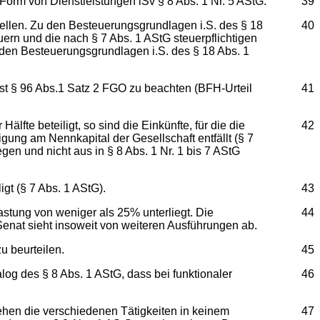
n Form von Dienstleistungen iSv § 8 Abs. 1 Nr. 5 AStG.
39
ellen. Zu den Besteuerungsgrundlagen i.S. des § 18
40
rn und die nach § 7 Abs. 1 AStG steuerpflichtigen
den Besteuerungsgrundlagen i.S. des § 18 Abs. 1
ist § 96 Abs.1 Satz 2 FGO zu beachten (BFH-Urteil
41
lfte beteiligt, so sind die Einkünfte, für die die
42
igung am Nennkapital der Gesellschaft entfällt (§ 7
gen und nicht aus in § 8 Abs. 1 Nr. 1 bis 7 AStG
igt (§ 7 Abs. 1 AStG).
43
elastung von weniger als 25% unterliegt. Die
44
Senat sieht insoweit von weiteren Ausführungen ab.
zu beurteilen.
45
log des § 8 Abs. 1 AStG, dass bei funktionaler
46
tehen die verschiedenen Tätigkeiten in keinem
47