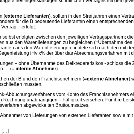
dlage eines eigenständigen schriftlichen Vertrages mit dem jew
n (
externe Lieferanten
), sollten in den Streitjahren einen Ver
sondere für die B bedeutende Lieferanten einen entsprechenden 
ertrag – erfolgt.
 selbst erfolgten zwischen den jeweiligen Vertragspartnern; die
gen aus den Warenlieferungen zu begleichen (=Übernahme des 
eranten aus den Warenlieferungen richtete sich nach den mit 
egenleistung iHv x% der über das Abrechnungsverfahren mit d
rungen – ohne Übernahme des Delkredererisikos - schloss die Z
ten … (=
interne Abnehmer
).
ischen der B und den Franchisenehmern (=
externe Abnehmer
) 
abschließen mussten.
nk-Abbuchungsverfahrens vom Konto des Franchisenehmers ei
n Rechnung unabhängigen – Fälligkeit versehen. Für ihre Leis
verfahren abgewickelten Bruttoumsatzes.
 Abnehmer von Lieferungen von externen Lieferanten sowie mit 
: […]