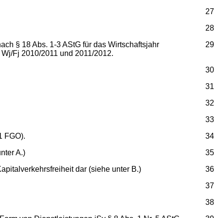
27
28
ch § 18 Abs. 1-3 AStG für das Wirtschaftsjahr
29
e Wj/Fj 2010/2011 und 2011/2012.
30
31
32
33
 1 FGO).
34
nter A.)
35
italverkehrsfreiheit dar (siehe unter B.)
36
37
38