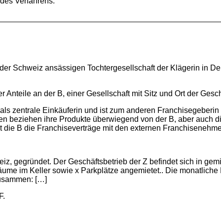
 des Verfahrens.
r in der Schweiz ansässigen Tochtergesellschaft der Klägerin i
er Anteile an der B, einer Gesellschaft mit Sitz und Ort der Gesc
als zentrale Einkäuferin und ist zum anderen Franchisegeberi
en beziehen ihre Produkte überwiegend von der B, aber auch di
ßt die B die Franchiseverträge mit den externen Franchisenehm
eiz, gegründet. Der Geschäftsbetrieb der Z befindet sich in ge
räume im Keller sowie x Parkplätze angemietet.. Die monatliche
 zusammen: […]
F.