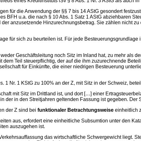
riebs eines Kreditinstituts iSv § 8 Abs. 1 Nr. 3 AStG als auch i
gen für die Anwendung der §§ 7 bis 14 AStG gesondert festzust
s BFH u.a. die nach § 10 Abs. 1 Satz 1 AStG abziehbaren Steue
 der anzusetzende Hinzurechnungsbetrag. Sie zählen nicht zu 
ge für sich zu beurteilen ist. Für jede Besteuerungsgrundlage 
eder Geschäftsleitung noch Sitz im Inland hat, zu mehr als der Hä
t dem Teil steuerpflichtig, der auf die ihm zuzurechnende Beteil
llschaft für Einkünfte, die einer niedrigen Besteuerung unterlie
s. 1 Nr. 1 KStG zu 100% an der Z, mit Sitz in der Schweiz, beteil
schaft mit Sitz im Drittland ist, und dort […] einer Ertragsteuerb
in der in den Streitjahren geltenden Fassung ist gegeben. Der 
ten der Z sind bei
funktionaler Betrachtungsweise
einheitlich 
eiten aus, erfordert eine einheitliche Subsumtion unter den Kata
iten auszugehen ist.
Verkehrsauffassung das wirtschaftliche Schwergewicht liegt. S