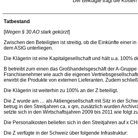
Der Beklagte trägt die Kosten
Tatbestand
[
Wegen § 30 AO stark gekürzt
]
Zwischen den Beteiligten ist streitig, ob die Einkünfte eine
dem AStG unterliegen.
Die Klägerin ist eine Kapitalgesellschaft und hält u.a. 100% d
B betreibt zum einen das Großhandelsgeschäft der A-Gruppe 
Franchisenehmer wie auch die eigenen Vertriebsgesellschaft
erwirbt die Produkte von externen Lieferanten. Zudem schlie
Die Klägerin ist weiterhin zu 100% an der Z beteiligt.
Die Z wurde am … als Aktiengesellschaft mit Sitz in der Schw
betrug in den Streitjahren ca. x qm, zusätzlich wurden Archiv
setzte sich in den Wirtschaftsjahren 2009 bis 2011 wie folgt
Die Personalkosten beliefen sich in den Streitjahren auf x CH
Die Z verfügte in der Schweiz über folgende Infrastruktur: