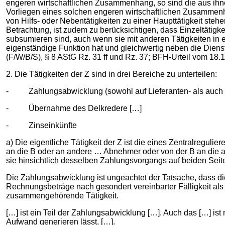
engeren wirtschaftlichen Zusammenhang, so sind die aus ihn
Vorliegen eines solchen engeren wirtschaftlichen Zusammenhan
von Hilfs- oder Nebentätigkeiten zu einer Haupttätigkeit s
Betrachtung, ist zudem zu berücksichtigen, dass Einzeltätigk
subsumieren sind, auch wenn sie mit anderen Tätigkeiten in e
eigenständige Funktion hat und gleichwertig neben die Dienst
(F/W/B/S), § 8 AStG Rz. 31 ff und Rz. 37; BFH-Urteil vom 18.1
2. Die Tätigkeiten der Z sind in drei Bereiche zu unterteilen:
- Zahlungsabwicklung (sowohl auf Lieferanten- als auch 
- Übernahme des Delkredere […]
- Zinseinkünfte
a) Die eigentliche Tätigkeit der Z ist die eines Zentralregul
an die B oder an andere … Abnehmer oder von der B an die a
sie hinsichtlich desselben Zahlungsvorgangs auf beiden Seite
Die Zahlungsabwicklung ist ungeachtet der Tatsache, dass di
Rechnungsbeträge nach gesondert vereinbarter Fälligkeit al
zusammengehörende Tätigkeit.
[…] ist ein Teil der Zahlungsabwicklung […]. Auch das […] i
Aufwand generieren lässt, […].