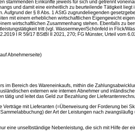
en stammenden Einkünfte jeweils für sich und getrennt voneina
gs und damit eine einheitlich zu beurteilende Tätigkeit liegt 
tehen. Aufgrund der § 8 Abs. 1 AStG zugrundeliegenden gesetzg
eiten mit einem erheblichen wirtschaftlichen Eigengewicht eige
inem wirtschaftlichen Zusammenhang stehen. Ebenfalls zu berück
leistungstätigkeit tritt (vgl. Wassermeyer/Schönfeld in Flick
2.2019 I R 59/17 BStBl II 2021, 270; FG Münster, Urteil vom 6.
auf Abnehmerseite)
ierers im Bereich des Wareneinkaufs, mithin die Zahlungsabwickl
usländischen externen wie internen Abnehmer und inländischen
n tätig und leitet das Geld zur Bezahlung der Lieferantenrechn
e Verträge mit Lieferanten (=Überweisung der Forderung bei S
s Sammelabbuchung) der Art der Leistungen nach zwangsläufig 
st nur eine unselbständige Nebenleistung, die sich mit Hilfe d