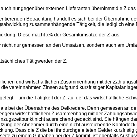
d auch nur gegenüber externen Lieferanten übernimmt die Z das 
entierenden Betrachtung handelt es sich bei der Übernahme de
gsabwicklung zusammenhängende Tätigkeit, die lediglich eine N
wicklung. Diese macht x% der Gesamtumsätze der Z aus.
ar nicht nur gemessen an den Umsätzen, sondern auch am Umfang
tsächliches Tätigwerden der Z.
chlichen und wirtschaftlichen Zusammenhang mit der Zahlungsab
r die vereinnahmten Zinsen aufgrund kurzfristiger Kapitalanlage
elegt – um die Tätigkeit der Z, auf der das wirtschaftliche Schw
er als bei der Übernahme des Delkredere. Denn gemessen an de
 in engem wirtschaftlichem Zusammenhang mit der Zahlungsabwic
nzugszeitpunkt nicht ausreichend gedeckt sind. Sie hängen da
letzung der Abnehmer durch eine nicht ausreichende Kontodecku
ung. Dass die Z die bei ihr durchgeleiteten Gelder kurzfristi
seite zu einem Guthaben bei der Z kommt, ist ebenfalls Ausfluss