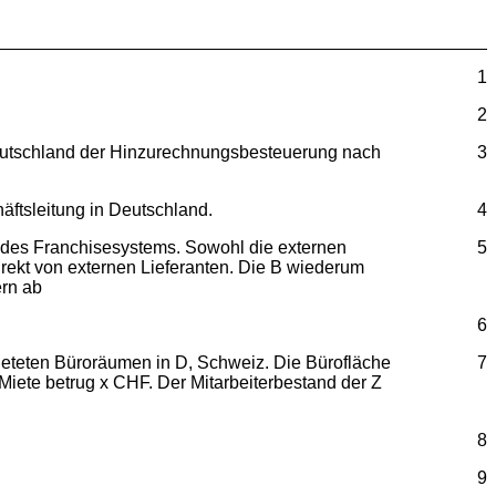
1
2
n Deutschland der Hinzurechnungsbesteuerung nach
3
häftsleitung in Deutschland.
4
n des Franchisesystems. Sowohl die externen
5
rekt von externen Lieferanten. Die B wiederum
ern ab
6
mieteten Büroräumen in D, Schweiz. Die Bürofläche
7
 Miete betrug x CHF. Der Mitarbeiterbestand der Z
8
9