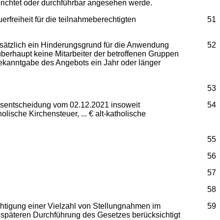
gerichtet oder durchführbar angesehen werde.
freiheit für die teilnahmeberechtigten
51
dsätzlich ein Hinderungsgrund für die Anwendung
52
überhaupt keine Mitarbeiter der betroffenen Gruppen
 Bekanntgabe des Angebots ein Jahr oder länger
53
chsentscheidung vom 02.12.2021 insoweit
54
holische Kirchensteuer, ... € alt-katholische
55
56
57
58
chtigung einer Vielzahl von Stellungnahmen im
59
 späteren Durchführung des Gesetzes berücksichtigt