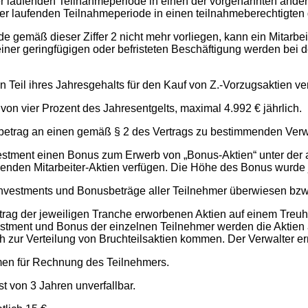
er laufenden Teilnahmeperiode in einen der vorgenannten änder
er laufenden Teilnahmeperiode in einen teilnahmeberechtigten g
gemäß dieser Ziffer 2 nicht mehr vorliegen, kann ein Mitarbeit
iner geringfügigen oder befristeten Beschäftigung werden bei de
n Teil ihres Jahresgehalts für den Kauf von Z.-Vorzugsaktien v
von vier Prozent des Jahresentgelts, maximal 4.992 € jährlich.
ebetrag an einen gemäß § 2 des Vertrags zu bestimmenden Verwa
vestment einen Bonus zum Erwerb von „Bonus-Aktien“ unter der
henden Mitarbeiter-Aktien verfügen. Die Höhe des Bonus wurde j
e Investments und Bonusbeträge aller Teilnehmer überwiesen bzw
etrag der jeweiligen Tranche erworbenen Aktien auf einem Tre
stment und Bonus der einzelnen Teilnehmer werden die Aktien 
 zur Verteilung von Bruchteilsaktien kommen. Der Verwalter erm
amen für Rechnung des Teilnehmers.
t von 3 Jahren unverfallbar.