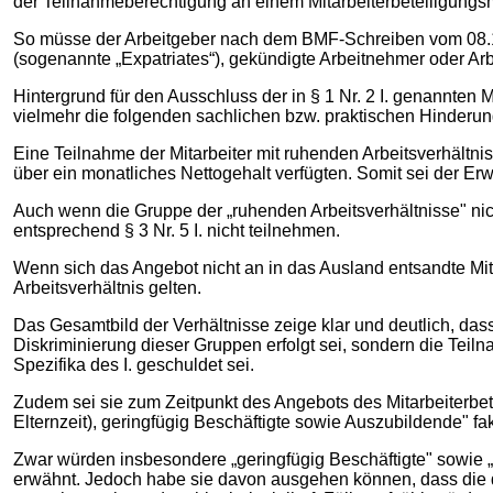
der Teilnahmeberechtigung an einem Mitarbeiterbeteiligungsm
So müsse der Arbeitgeber nach dem BMF-Schreiben vom 08.12
(sogenannte „Expatriates“), gekündigte Arbeitnehmer oder Arbe
Hintergrund für den Ausschluss der in § 1 Nr. 2 I. genannten
vielmehr die folgenden sachlichen bzw. praktischen Hinderun
Eine Teilnahme der Mitarbeiter mit ruhenden Arbeitsverhältni
über ein monatliches Nettogehalt verfügten. Somit sei der Er
Auch wenn die Gruppe der „ruhenden Arbeitsverhältnisse" nicht
entsprechend § 3 Nr. 5 I. nicht teilnehmen.
Wenn sich das Angebot nicht an in das Ausland entsandte Mit
Arbeitsverhältnis gelten.
Das Gesamtbild der Verhältnisse zeige klar und deutlich, da
Diskriminierung dieser Gruppen erfolgt sei, sondern die Teil
Spezifika des I. geschuldet sei.
Zudem sei sie zum Zeitpunkt des Angebots des Mitarbeiterbe
Elternzeit), geringfügig Beschäftigte sowie Auszubildende" f
Zwar würden insbesondere „geringfügig Beschäftigte" sowie
erwähnt. Jedoch habe sie davon ausgehen können, dass die da