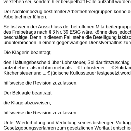
verstehen sei, sondern hier beispielhaft Fälle aufzählt würd
Der Nichteinbezug bestimmter Arbeitnehmergruppen könne deme
Arbeitnehmer führen.
Selbst wenn der Ausschluss der betroffenen Mitarbeitergrup
des Freibetrags nach § 3 Nr. 39 EStG wäre, könne dies jedoch
beschäftige. Denn in diesem Fall stehe die Beteiligung fakti
ununterbrochen in einem gegenwärtigen Dienstverhältnis zu
Die Klägerin beantragt,
den Haftungsbescheid über Lohnsteuer, Solidaritätszuschlag
aufzuheben, als mit ihm mehr als ... € Lohnsteuer, ... € Solidar
Kirchensteuer und ... € jüdische Kultussteuer festgesetzt word
hilfsweise die Revision zuzulassen.
Der Beklagte beantragt,
die Klage abzuweisen,
hilfsweise die Revision zuzulassen.
Unter Wiederholung und Vertiefung seines bisherigen Vortrag
Gesetzgebungsverfahren zum gesetzlichen Wortlaut entschied