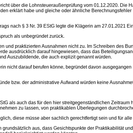
ericht über die Lohnsteueraußenprüfung vom 01.12.2020. Die H
anden erklärt habe und gleiche oder ähnliche Berechnungsfehle
ags nach § 3 Nr. 39 EStG legte die Klägerin am 27.01.2021 Ein
pruch als unbegründet zurück.
nen und praktizierten Ausnahmen nicht zu. Im Schreiben des B
werde ausdrücklich darauf hingewiesen, dass das Beteiligungsa
 und Auszubildende, die auch explizit genannt würden.
ägerin nicht darauf berufen könne, begründet davon ausgegangen
ünde bzw. der administrative Aufwand würden keine Ausnahmet
 EStG als auch das für den hier streitgegenständlichen Zeitra
 teilnehmen zu lassen, von praktikablen Überlegungen durchbro
glich, diese müsse aber sachlich gerechtfertigt sein und für a
rundsätzlich aus, dass Gesichtspunkte der Praktikabilität und 