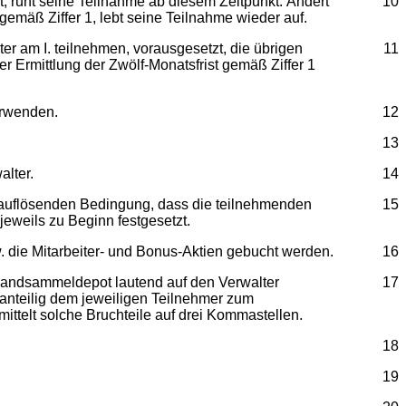
t, ruht seine Teilnahme ab diesem Zeitpunkt. Ändert
10
emäß Ziffer 1, lebt seine Teilnahme wieder auf.
er am I. teilnehmen, vorausgesetzt, die übrigen
11
r Ermittlung der Zwölf-Monatsfrist gemäß Ziffer 1
erwenden.
12
13
lter.
14
 auflösenden Bedingung, dass die teilnehmenden
15
eweils zu Beginn festgesetzt.
. die Mitarbeiter- und Bonus-Aktien gebucht werden.
16
uhandsammeldepot lautend auf den Verwalter
17
anteilig dem jeweiligen Teilnehmer zum
ittelt solche Bruchteile auf drei Kommastellen.
18
19