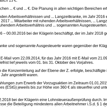
lich 15 €.
chen ... € und ... €. Die Planung in allen wichtigen Bereichen e
nden Arbeitsverhältnissen und ... Langzeitkranke, im Jahr 2016 ei
 2017 ... Mitarbeiter mit ruhenden Arbeitsverhältnissen, ... Lan
t ruhendem Arbeitsverhältnis und ... sogenannten Ausgesteuerten
 – 00.00.2016 bei der Klägerin beschäftigt, der im Jahr 2018 
kranke und sogenannte Ausgesteuerte waren gegenüber der Kläger
 E-Mail vom 22.09.2014, für das Jahr 2016 mit E-Mail vom 21.0
rist lief jeweils vom 01. bis 31. Oktober des Vorjahres.
 die Konzernleitung auf der Ebene der Z. erfolgte, beschäftigte i
Jahr angestellt waren.
ahlungen zum Erwerb der Vorzugsaktien im Zeitraum 01.01.2015
 (EStG) jeweils bis zur Höhe von 360 € als steuerfrei und un
12.2018 bei der Klägerin eine Lohnsteueraußenprüfung durch. 
sse die Beteiligung mindestens allen Arbeitnehmer i.S.d. § 1