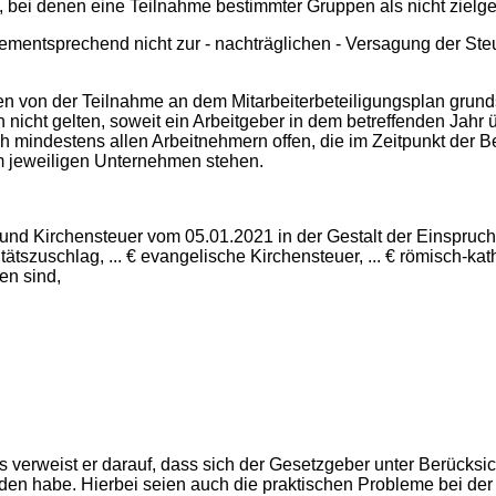
en, bei denen eine Teilnahme bestimmter Gruppen als nicht ziel
ntsprechend nicht zur - nachträglichen - Versagung der Steuer
pen von der Teilnahme an dem Mitarbeiterbeteiligungsplan grun
 nicht gelten, soweit ein Arbeitgeber in dem betreffenden Jahr 
sch mindestens allen Arbeitnehmern offen, die im Zeitpunkt der
m jeweiligen Unternehmen stehen.
 und Kirchensteuer vom 05.01.2021 in der Gestalt der Einspru
itätszuschlag, ... € evangelische Kirchensteuer, ... € römisch-kat
en sind,
s verweist er darauf, dass sich der Gesetzgeber unter Berücksi
en habe. Hierbei seien auch die praktischen Probleme bei der