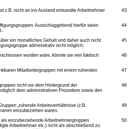
 z.B. nicht an ins Ausland entsandte Arbeitnehmer
43
häftigungsgruppen. Ausschlaggebend hierfür seien
44
.:
 über ein monatliches Gehalt und daher auch nicht
45
igungsgruppe administrativ nicht möglich.
geschlossen worden wäre, könnte sie rein faktisch
46
denkbaren Mitarbeitergruppen mit einem ruhenden
47
gruppen nicht vor dem Hintergrund der
48
 lediglich dem administrativen Prozedere sowie den
ruppen „ruhende Arbeitsverhältnisse (z.B.
49
rogramm einzubeziehen waren.
t als einzubeziehende Arbeitnehmergruppen
50
gte Arbeitnehmer etc.) nicht als abschließend zu