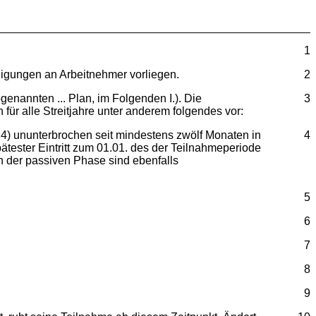
1
ligungen an Arbeitnehmer vorliegen.
2
ogenannten ... Plan, im Folgenden I.). Die
3
r alle Streitjahre unter anderem folgendes vor:
§ 4) ununterbrochen seit mindestens zwölf Monaten in
4
ätester Eintritt zum 01.01. des der Teilnahmeperiode
n der passiven Phase sind ebenfalls
5
6
7
8
9