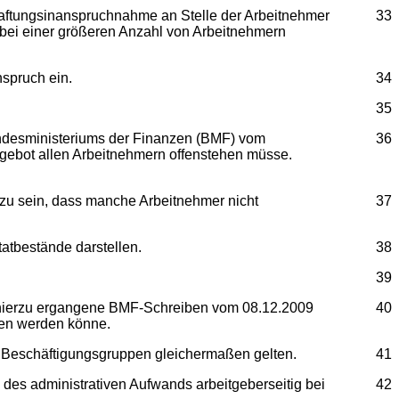
aftungsinanspruchnahme an Stelle der Arbeitnehmer
33
r bei einer größeren Anzahl von Arbeitnehmern
spruch ein.
34
35
undesministeriums der Finanzen (BMF) vom
36
ngebot allen Arbeitnehmern offenstehen müsse.
 zu sein, dass manche Arbeitnehmer nicht
37
atbestände darstellen.
38
39
um hierzu ergangene BMF-Schreiben vom 08.12.2009
40
chen werden könne.
lle Beschäftigungsgruppen gleichermaßen gelten.
41
des administrativen Aufwands arbeitgeberseitig bei
42