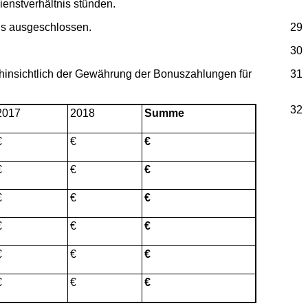
enstverhältnis stünden.
nis ausgeschlossen.
29
30
 hinsichtlich der Gewährung der Bonuszahlungen für
31
32
2017
2018
Summe
€
€
€
€
€
€
€
€
€
€
€
€
€
€
€
€
€
€