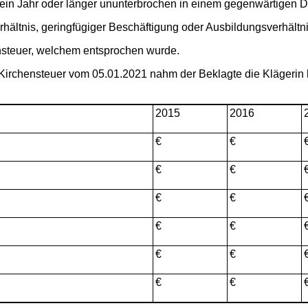
ein Jahr oder länger ununterbrochen in einem gegenwärtigen Di
verhältnis, geringfügiger Beschäftigung oder Ausbildungsverhält
hnsteuer, welchem entsprochen wurde.
, Kirchensteuer vom 05.01.2021 nahm der Beklagte die Klägerin
2015
2016
€
€
€
€
€
€
€
€
€
€
€
€