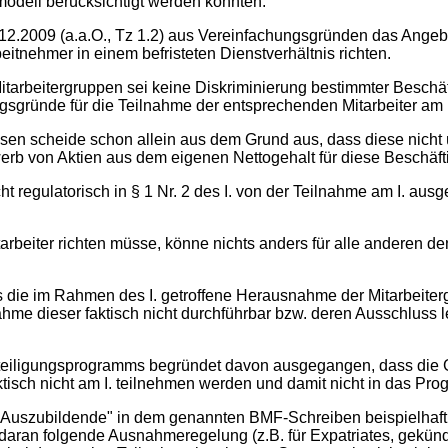
odell berücksichtigt werden könnten.
.2009 (a.a.O., Tz 1.2) aus Vereinfachungsgründen das Angebot
itnehmer in einem befristeten Dienstverhältnis richten.
 Mitarbeitergruppen sei keine Diskriminierung bestimmter Besc
gsgründe für die Teilnahme der entsprechenden Mitarbeiter am I
ssen scheide schon allein aus dem Grund aus, dass diese nicht
werb von Aktien aus dem eigenen Nettogehalt für diese Beschäft
 regulatorisch in § 1 Nr. 2 des I. von der Teilnahme am I. aus
arbeiter richten müsse, könne nichts anders für alle anderen 
ss die im Rahmen des I. getroffene Herausnahme der Mitarbeiter
nahme dieser faktisch nicht durchführbar bzw. deren Ausschluss
teiligungsprogramms begründet davon ausgegangen, dass die G
aktisch nicht am I. teilnehmen werden und damit nicht in das P
 „Auszubildende" in dem genannten BMF-Schreiben beispielhaf
ran folgende Ausnahmeregelung (z.B. für Expatriates, gekündi