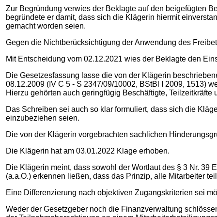
Zur Begründung verwies der Beklagte auf den beigefügten B
begründete er damit, dass sich die Klägerin hiermit einverst
gemacht worden seien.
Gegen die Nichtberücksichtigung der Anwendung des Freibetr
Mit Entscheidung vom 02.12.2021 wies der Beklagte den Eins
Die Gesetzesfassung lasse die von der Klägerin beschriebe
08.12.2009 (IV C 5 - S 2347/09/10002, BStBl I 2009, 1513) 
Hierzu gehörten auch geringfügig Beschäftigte, Teilzeitkräfte
Das Schreiben sei auch so klar formuliert, dass sich die Kl
einzubeziehen seien.
Die von der Klägerin vorgebrachten sachlichen Hinderungsgr
Die Klägerin hat am 03.01.2022 Klage erhoben.
Die Klägerin meint, dass sowohl der Wortlaut des § 3 Nr. 39
(a.a.O.) erkennen ließen, dass das Prinzip, alle Mitarbeiter
Eine Differenzierung nach objektiven Zugangskriterien sei mö
Weder der Gesetzgeber noch die Finanzverwaltung schlössen g