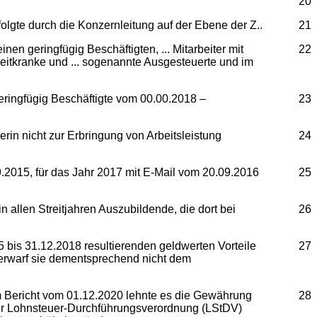
20
rfolgte durch die Konzernleitung auf der Ebene der Z..
21
nen geringfügig Beschäftigten, ... Mitarbeiter mit
22
gzeitkranke und ... sogenannte Ausgesteuerte und im
.
geringfügig Beschäftigte vom 00.00.2018 –
23
in nicht zur Erbringung von Arbeitsleistung
24
9.2015, für das Jahr 2017 mit E-Mail vom 20.09.2016
25
n allen Streitjahren Auszubildende, die dort bei
26
 bis 31.12.2018 resultierenden geldwerten Vorteile
27
terwarf sie dementsprechend nicht dem
Im Bericht vom 01.12.2020 lehnte es die Gewährung
28
 der Lohnsteuer-Durchführungsverordnung (LStDV)