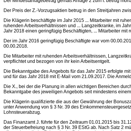
Der Mindestanlagebetrag gemäß Anlage 2 zum I. betrug monat
Der Preis der Z.-Vorzugsaktien betrug in den Streitjahren zwis
Die Klägerin beschäftigte im Jahr 2015 ... Mitarbeiter mit ruhe
ruhenden Arbeitsverhältnissen und ... Langzeitkranke, im Jahr
Jahr 2018 einen geringfügig Beschäftigten, ... Mitarbeiter mi
Der im Jahr 2016 geringfügig Beschäftigte war vom 00.00.2016
00.00.2018.
Die Mitarbeiter mit ruhenden Arbeitsverhältnissen, Langzeit
verpflichtet und bezogen von ihr kein Arbeitsentgelt.
Die Bekanntgabe des Angebots für das Jahr 2015 erfolgte mit
und für das Jahr 2018 mit E-Mail vom 21.09.2017. Die Anmeldef
Die X., bei der die Planung in allen wichtigen Bereichen durch
Bekanntgabe des jeweiligen Angebots seit mindestens einem 
Die Klägerin qualifizierte die aus der Gewährung der Bonusz
unter Anwendung von § 3 Nr. 39 des Einkommensteuergesetzes
Lohnsteuerabzug.
Das Finanzamt J. führte für den Zeitraum 01.01.2015 bis 31.
der Steuerbefreiung nach § 3 Nr. 39 EStG ab. Nach Satz 2 mü