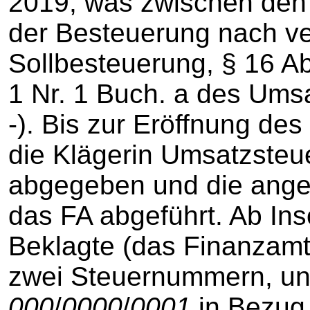
2019, was zwischen den Be
der Besteuerung nach ve
Sollbesteuerung, § 16 Ab
1 Nr. 1 Buch. a des Ums
-). Bis zur Eröffnung de
die Klägerin Umsatzste
abgegeben und die ange
das FA abgeführt. Ab Ins
Beklagte (das Finanzamt 
zwei Steuernummern, un
000
/
0000
/
0001
in Bezug 