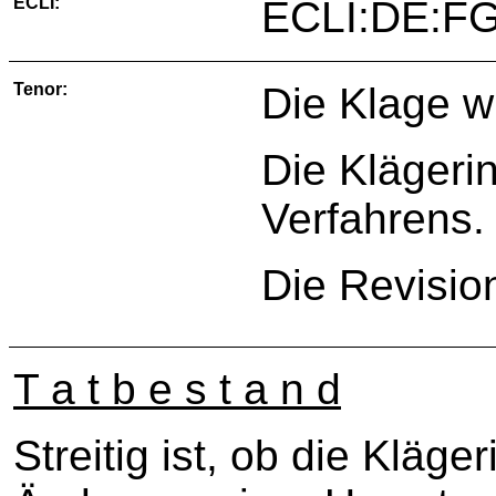
ECLI:
ECLI:DE:FG
Tenor:
Die Klage w
Die Klägerin
Verfahrens.
Die Revisio
T a t b e s t a n d
Streitig ist, ob die Kläg