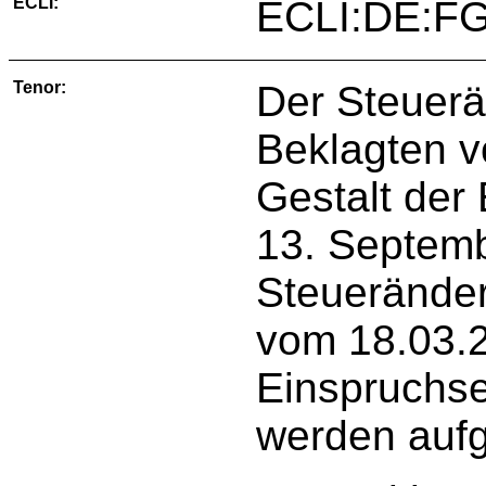
ECLI:
ECLI:DE:FG
Tenor:
Der Steuer
Beklagten v
Gestalt der
13. Septem
Steuerände
vom 18.03.2
Einspruchs
werden auf