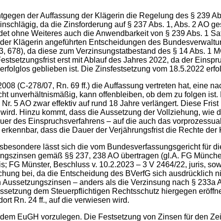
ntgegen der Auffassung der Klägerin die Regelung des § 239 Abs
schlägig, da die Zinsforderung auf § 237 Abs. 1, Abs. 2 AO ges
t ohne Weiteres auch die Anwendbarkeit von § 239 Abs. 1 Satz 
der Klägerin angeführten Entscheidungen des Bundesverwaltungsg
3, 678), da diese zum Verzinsungstatbestand des § 14 Abs. 1 M
Festsetzungsfrist erst mit Ablauf des Jahres 2022, da der Einspru
folglos geblieben ist. Die Zinsfestsetzung vom 18.5.2022 erfolg
08 (C-278/07, Rn. 69 ff.) die Auffassung vertreten hat, eine n
icht unverhältnismäßig, kann offenbleiben, ob dem zu folgen ist.
. 5 AO zwar effektiv auf rund 18 Jahre verlängert. Diese Frist 
rd. Hinzu kommt, dass die Aussetzung der Vollziehung, wie der
auer des Einspruchsverfahrens – auf die auch das vorprozessua
 erkennbar, dass die Dauer der Verjährungsfrist die Rechte der 
sbesondere lässt sich die vom Bundesverfassungsgericht für di
ungszinsen gemäß §§ 237, 238 AO übertragen (gl.A. FG München, 
; FG Münster, Beschluss v. 10.2.2023 – 3 V 2464/22, juris, sowie
prechung bei, da die Entscheidung des BVerfG sich ausdrücklich n
n Aussetzungszinsen – anders als die Verzinsung nach § 233a 
ssetzung dem Steuerpflichtigen Rechtsschutz hiergegen eröffnet
t Rn. 24 ff., auf die verwiesen wird.
t dem EuGH vorzulegen. Die Festsetzung von Zinsen für den Ze