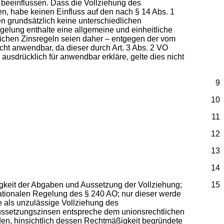
beeinflussen. Dass die Vollziehung des
, habe keinen Einfluss auf den nach § 14 Abs. 1
n grundsätzlich keine unterschiedlichen
elung enthalte eine allgemeine und einheitliche
ichen Zinsregeln seien daher – entgegen der vom
icht anwendbar, da dieser durch Art. 3 Abs. 2 VO
usdrücklich für anwendbar erkläre, gelte dies nicht
9
10
11
12
13
14
lligkeit der Abgaben und Aussetzung der Vollziehung;
15
ationalen Regelung des § 240 AO; nur dieser werde
 als unzulässige Vollziehung des
ussetzungszinsen entspreche dem unionsrechtlichen
n, hinsichtlich dessen Rechtmäßigkeit begründete