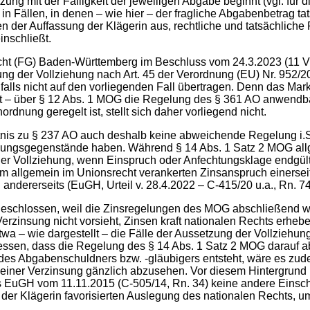
ng mit der Fälligkeit der jeweiligen Abgabe beginnt (vgl. für
in Fällen, in denen – wie hier – der fragliche Abgabenbetrag ta
n der Auffassung der Klägerin aus, rechtliche und tatsächlich
nschließt.
ht (FG) Baden-Württemberg im Beschluss vom 24.3.2023 (11 V 23
zung der Vollziehung nach Art. 45 der Verordnung (EU) Nr. 952
alls nicht auf den vorliegenden Fall übertragen. Denn das Ma
egt – über § 12 Abs. 1 MOG die Regelung des § 361 AO anwendba
dnung geregelt ist, stellt sich daher vorliegend nicht.
nis zu § 237 AO auch deshalb keine abweichende Regelung i.S.d
lungsgegenstände haben. Während § 14 Abs. 1 Satz 2 MOG allge
der Vollziehung, wenn Einspruch oder Anfechtungsklage endgülti
llgemein im Unionsrecht verankerten Zinsanspruch einerseits
dererseits (EuGH, Urteil v. 28.4.2022 – C-415/20 u.a., Rn. 74 f
sgeschlossen, weil die Zinsregelungen des MOG abschließend
Verzinsung nicht vorsieht, Zinsen kraft nationalen Rechts erhebe
a – wie dargestellt – die Fälle der Aussetzung der Vollziehung 
en, dass die Regelung des § 14 Abs. 1 Satz 2 MOG darauf abzie
n des Abgabenschuldners bzw. -gläubigers entsteht, wäre es zud
einer Verzinsung gänzlich abzusehen. Vor diesem Hintergrund r
es EuGH vom 11.11.2015 (C-505/14, Rn. 34) keine andere Einsc
n der Klägerin favorisierten Auslegung des nationalen Rechts, 