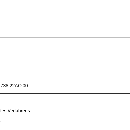
1738.22AO.00
 des Verfahrens.
.