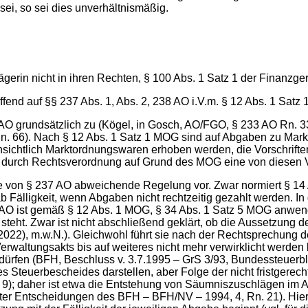
ei, so sei dies unverhältnismäßig.
ägerin nicht in ihren Rechten, § 100 Abs. 1 Satz 1 der Finanzg
ffend auf §§ 237 Abs. 1, Abs. 2, 238 AO i.V.m. § 12 Abs. 1 Satz
 AO grundsätzlich zu (Kögel, in Gosch, AO/FGO, § 233 AO Rn. 3
. 66). Nach § 12 Abs. 1 Satz 1 MOG sind auf Abgaben zu Mar
nsichtlich Marktordnungswaren erhoben werden, die Vorschrift
durch Rechtsverordnung auf Grund des MOG eine von diesen Vo
e von § 237 AO abweichende Regelung vor. Zwar normiert § 14 
b Fälligkeit, wenn Abgaben nicht rechtzeitig gezahlt werden. 
O ist gemäß § 12 Abs. 1 MOG, § 34 Abs. 1 Satz 5 MOG anwendb
steht. Zwar ist nicht abschließend geklärt, ob die Aussetzung d
2022), m.w.N.). Gleichwohl führt sie nach der Rechtsprechung 
rwaltungsakts bis auf weiteres nicht mehr verwirklicht werden 
fen (BFH, Beschluss v. 3.7.1995 – GrS 3/93, Bundessteuerblatt 
des Steuerbescheides darstellen, aber Folge der nicht fristger
Rn. 9); daher ist etwa die Entstehung von Säumniszuschlägen im
chter Entscheidungen des BFH – BFH/NV – 1994, 4, Rn. 21). Hier