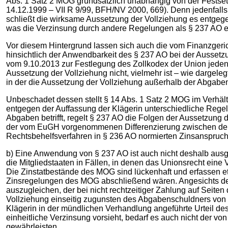
Abs. 1 Satz 2 MOG grundsätzlich unabhängig von der Festsetzu
14.12.1999 – VII R 9/99, BFH/NV 2000, 669). Denn jedenfalls 
schließt die wirksame Aussetzung der Vollziehung es entgege
was die Verzinsung durch andere Regelungen als § 237 AO ei
Vor diesem Hintergrund lassen sich auch die vom Finanzgeric
hinsichtlich der Anwendbarkeit des § 237 AO bei der Ausset
vom 9.10.2013 zur Festlegung des Zollkodex der Union jedenf
Aussetzung der Vollziehung nicht, vielmehr ist – wie dargel
in der die Aussetzung der Vollziehung außerhalb der Abgabenor
Unbeschadet dessen stellt § 14 Abs. 1 Satz 2 MOG im Verhält
entgegen der Auffassung der Klägerin unterschiedliche Rege
Abgaben betrifft, regelt § 237 AO die Folgen der Aussetzung 
der vom EuGH vorgenommenen Differenzierung zwischen dem a
Rechtsbehelfsverfahren in § 236 AO normierten Zinsanspruch an
b) Eine Anwendung von § 237 AO ist auch nicht deshalb au
die Mitgliedstaaten in Fällen, in denen das Unionsrecht eine 
Die Zinstatbestände des MOG sind lückenhaft und erfassen etw
Zinsregelungen des MOG abschließend wären. Angesichts dess
auszugleichen, der bei nicht rechtzeitiger Zahlung auf Seite
Vollziehung einseitig zugunsten des Abgabenschuldners von 
Klägerin in der mündlichen Verhandlung angeführte Urteil d
einheitliche Verzinsung vorsieht, bedarf es auch nicht der vo
gewährleisten.