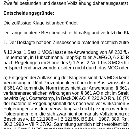
Zweifel bestünden und dessen Vollziehung daher ausgesetzt s
Entscheidungsgründe:
Die zulässige Klage ist unbegründet.
Der angefochtene Bescheid ist rechtmäßig und verletzt die Kl
1. Der Beklagte hat den Zinsbescheid materiell-rechtlich zutre
§ 12 Abs. 1 Satz 1 MOG lässt eine Anwendung von §§ 233 ff.
Heuermann, in Hübschmann/Hepp/Spitaler, AO/FGO, § 233 Rn
nach Regelungen im Sinne des § 1 Abs. 2 Nr. 1 bis 3 MOG hi
entsprechend anzuwenden, sofern nicht durch das MOG oder 
a) Entgegen der Auffassung der Klägerin sieht das MOG kein
Verzinsung mit fünf Prozentpunkten über dem Basiszinssatz a
§ 361 AO kommt die Norm indes nicht zur Anwendung. § 361 A
verfahrensrechtlichen Wirkungen von § 361 AO nicht im Streit 
bewirkt (vgl. Oosterkamp, in BeckOK AO, § 220 AO Rn. 16 (7/
der materielle Regelungsinhalt des nach wie vor wirksamen Ve
Folgerungen aus dem Verwaltungsakt nicht gezogen werden dür
Folgerungen ein, die sich zwar nicht primär als Vollziehung 
Beschluss v. 10.12.1986 – I B 121/86, BStBl. II 1987, 389, 
30.3.1993 – VII R 37/92, Sammlung amtlich nicht veröffentli