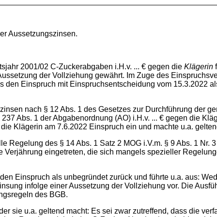
ber Aussetzungszinsen.
sjahr 2001/02 C-Zuckerabgaben i.H.v. ... € gegen die
Klägerin
f
ussetzung der Vollziehung gewährt. Im Zuge des Einspruchsve
wies den Einspruch mit Einspruchsentscheidung vom 15.3.2022 a
szinsen nach § 12 Abs. 1 des Gesetzes zur Durchführung der 
 237 Abs. 1 der Abgabenordnung (AO) i.H.v. ... € gegen die Klä
 die Klägerin am 7.6.2022 Einspruch ein und machte u.a. gelten
lle Regelung des § 14 Abs. 1 Satz 2 MOG i.V.m. § 9 Abs. 1 Nr
 Verjährung eingetreten, die sich mangels spezieller Regelung
den Einspruch als unbegründet zurück und führte u.a. aus: We
rzinsung infolge einer Aussetzung der Vollziehung vor. Die A
rungsregeln des BGB.
er sie u.a. geltend macht: Es sei zwar zutreffend, dass die ve