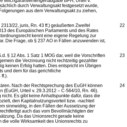
 die Milchgarantiemengenabgabe BFH, Urteil v.
tsächlich durch Verwaltungsakt festgesetzt wurde,
e Folgerungen aus dem Verwaltungsakt zu ziehen,
13/22, juris, Rn. 43 ff.) geäußerten Zweifel
22
/2013 des Europäischen Parlaments und des Rates
rktordnungsrecht kennt eine eigene Regelung zur
r. Die Frage, ob § 237 AO in Fällen anzuwenden ist,
. § 12 Abs. 1 Satz 1 MOG dar, weil die Vorschriften
23
mein die Verzinsung nicht rechtzeitig gezahlter
g keinen Erfolg hatten. Dies entspricht im Übrigen
 und dem für das gerichtliche
f.).
 wären. Nach der Rechtsprechung des EuGH können
24
n (EuGH, Urteil v. 29.3.2012 – C-564/10, Rn. 46).
nicht. Es gibt keine Anhaltspunkte dafür, dass die
lt, den Kapitalnutzungsvorteil bzw. -nachteil
em sinnwidrig, in den Fällen der Aussetzung der
echtfertigt auch das vom Bevollmächtigten der
hätzung. Da das Unionsrecht gerade keine
um die volle Wirksamkeit des Unionsrechts zu