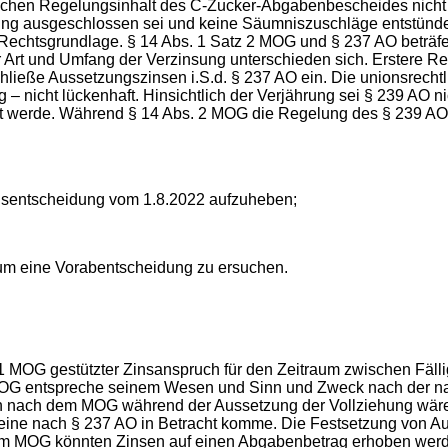
ichen Regelungsinhalt des C-Zucker-Abgabenbescheides nicht 
ng ausgeschlossen sei und keine Säumniszuschläge entstünden
Rechtsgrundlage. § 14 Abs. 1 Satz 2 MOG und § 237 AO beträfe
rt und Umfang der Verzinsung unterschieden sich. Erstere Reg
ieße Aussetzungszinsen i.S.d. § 237 AO ein. Die unionsrechtl
– nicht lückenhaft. Hinsichtlich der Verjährung sei § 239 AO n
rt werde. Während § 14 Abs. 2 MOG die Regelung des § 239 AO a
chsentscheidung vom 1.8.2022 aufzuheben;
 um eine Vorabentscheidung zu ersuchen.
bs. 1 MOG gestützter Zinsanspruch für den Zeitraum zwischen Fä
 2 MOG entspreche seinem Wesen und Sinn und Zweck nach der n
n nach dem MOG während der Aussetzung der Vollziehung wäre
ine nach § 237 AO in Betracht komme. Die Festsetzung von A
em MOG könnten Zinsen auf einen Abgabenbetrag erhoben werde