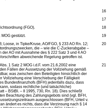
16
17
erichtsordnung (FGO).
18
 1 MOG gestützt.
19
3; Loose, in Tipke/Kruse, AO/FGO, § 233 AO Rn. 12;
20
ktordnungszwecken, die – wie die C-Zuckerabgabe –
en der AO mit Ausnahme des § 222 Satz 3 und 4 AO
rschriften abweichende Regelung getroffen ist.
Abs. 1 Satz 2 MOG i.d.F. vom 21.6.2002 eine
21
In den Fällen der Aussetzung der Vollziehung gemäß
ar, was zwischen den Beteiligten hinsichtlich der
er Vollziehung eine Verschiebung der Fälligkeit
des Bundesfinanzhofs (BFH) jedenfalls dazu, dass
kann, sodass rechtliche (und tatsächliche)
– BStBl. – II 1995, 730, Rn. 18). Dies schließt
echten Beachtung des Zahlungsgebots sind (vgl. BFH,
 Aussetzungszeitraum ausgeschlossen (BFH, Urteil v.
an ändert es nichts, dass die Verzinsung nach § 14