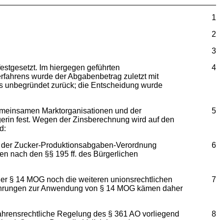
1
2
3
estgesetzt. Im hiergegen geführten
4
rfahrens wurde der Abgabenbetrag zuletzt mit
ls unbegründet zurück; die Entscheidung wurde
gemeinsamen Marktorganisationen und der
5
gerin fest. Wegen der Zinsberechnung wird auf den
d:
. 3 der Zucker-Produktionsabgaben-Verordnung
6
en nach den §§ 195 ff. des Bürgerlichen
der § 14 MOG noch die weiteren unionsrechtlichen
7
usführungen zur Anwendung von § 14 MOG kämen daher
rfahrensrechtliche Regelung des § 361 AO vorliegend
8