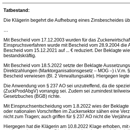
Tatbestand:
Die Klägerin begehrt die Aufhebung eines Zinsbescheides ü
…
Mit Bescheid vom 17.12.2003 wurden für das Zuckerwirtschaft
Einspruchsverfahren wurde mit Bescheid vom 28.9.2004 die A
Bescheid vom 15.12.2021 auf ... € reduziert. Der Beklagte 
bestandskräftig.
Mit Bescheid vom 18.5.2022 setzte der Beklagte Aussetzung
Direktzahlungen (Marktorganisationsgesetz – MOG –) i.V.m. §
Bescheid verwiesen (Bl. 2 Verwaltungsakte). Hiergegen legte
Die Anwendung von § 237 AO sei unzutreffend, da die spezie
(ZuckProdAbgV) vorrangig sei. Zudem sei zumindest teilweise
Gesetzbuches (BGB) richte.
Mit Einspruchsentscheidung vom 1.8.2022 wies der Beklagte 
oder nationalen Vorschriften im Zuckersektor sähen eine Ve
nicht zum Tragen; auch griffen für § 237 AO nicht die Verjäh
Hiergegen hat die Klägerin am 10.8.2022 Klage erhoben, mit d