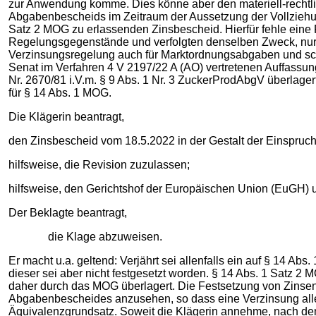
zur Anwendung komme. Dies könne aber den materiell-rechtl
Abgabenbescheids im Zeitraum der Aussetzung der Vollziehu
Satz 2 MOG zu erlassenden Zinsbescheid. Hierfür fehle eine 
Regelungsgegenstände und verfolgten denselben Zweck, nur A
Verzinsungsregelung auch für Marktordnungsabgaben und schl
Senat im Verfahren 4 V 2197/22 A (AO) vertretenen Auffassung 
Nr. 2670/81 i.V.m. § 9 Abs. 1 Nr. 3 ZuckerProdAbgV überlage
für § 14 Abs. 1 MOG.
Die Klägerin beantragt,
den Zinsbescheid vom 18.5.2022 in der Gestalt der Einspru
hilfsweise, die Revision zuzulassen;
hilfsweise, den Gerichtshof der Europäischen Union (EuGH)
Der Beklagte beantragt,
die Klage abzuweisen.
Er macht u.a. geltend: Verjährt sei allenfalls ein auf § 14 A
dieser sei aber nicht festgesetzt worden. § 14 Abs. 1 Satz
daher durch das MOG überlagert. Die Festsetzung von Zinse
Abgabenbescheides anzusehen, so dass eine Verzinsung alle
Äquivalenzgrundsatz. Soweit die Klägerin annehme, nach d