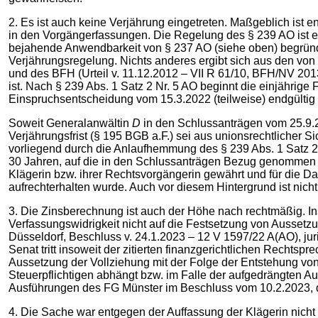
2. Es ist auch keine Verjährung eingetreten. Maßgeblich ist e
in den Vorgängerfassungen. Die Regelung des § 239 AO ist ein
bejahende Anwendbarkeit von § 237 AO (siehe oben) begründe
Verjährungsregelung. Nichts anderes ergibt sich aus den von 
und des BFH (Urteil v. 11.12.2012 – VII R 61/10, BFH/NV 201
ist. Nach § 239 Abs. 1 Satz 2 Nr. 5 AO beginnt die einjährige 
Einspruchsentscheidung vom 15.3.2022 (teilweise) endgültig er
Soweit Generalanwältin
D
in den Schlussanträgen vom 25.9.20
Verjährungsfrist (§ 195 BGB a.F.) sei aus unionsrechtlicher S
vorliegend durch die Anlaufhemmung des § 239 Abs. 1 Satz 2 Nr
30 Jahren, auf die in den Schlussanträgen Bezug genommen wi
Klägerin bzw. ihrer Rechtsvorgängerin gewährt und für die D
aufrechterhalten wurde. Auch vor diesem Hintergrund ist nicht
3. Die Zinsberechnung ist auch der Höhe nach rechtmäßig. In
Verfassungswidrigkeit nicht auf die Festsetzung von Aussetz
Düsseldorf, Beschluss v. 24.1.2023 – 12 V 1597/22 A(AO), juris
Senat tritt insoweit der zitierten finanzgerichtlichen Rechts
Aussetzung der Vollziehung mit der Folge der Entstehung vo
Steuerpflichtigen abhängt bzw. im Falle der aufgedrängten Au
Ausführungen des FG Münster im Beschluss vom 10.2.2023, dor
4. Die Sache war entgegen der Auffassung der Klägerin nich