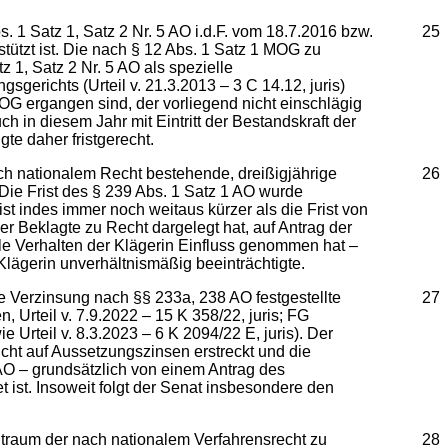
. 1 Satz 1, Satz 2 Nr. 5 AO i.d.F. vom 18.7.2016 bzw.
25
tützt ist. Die nach § 12 Abs. 1 Satz 1 MOG zu
1, Satz 2 Nr. 5 AO als spezielle
erichts (Urteil v. 21.3.2013 – 3 C 14.12, juris)
OG ergangen sind, der vorliegend nicht einschlägig
ch in diesem Jahr mit Eintritt der Bestandskraft der
te daher fristgerecht.
ach nationalem Recht bestehende, dreißigjährige
26
 Die Frist des § 239 Abs. 1 Satz 1 AO wurde
ist indes immer noch weitaus kürzer als die Frist von
 Beklagte zu Recht dargelegt hat, auf Antrag der
le Verhalten der Klägerin Einfluss genommen hat –
Klägerin unverhältnismäßig beeinträchtigte.
e Verzinsung nach §§ 233a, 238 AO festgestellte
27
Urteil v. 7.9.2022 – 15 K 358/22, juris; FG
 Urteil v. 8.3.2023 – 6 K 2094/22 E, juris). Der
icht auf Aussetzungszinsen erstreckt und die
AO – grundsätzlich von einem Antrag des
 ist. Insoweit folgt der Senat insbesondere den
itraum der nach nationalem Verfahrensrecht zu
28