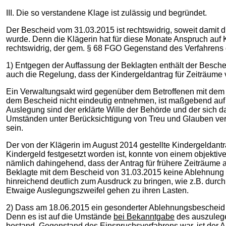
III. Die so verstandene Klage ist zulässig und begründet.
Der Bescheid vom 31.03.2015 ist rechtswidrig, soweit damit d
wurde. Denn die Klägerin hat für diese Monate Anspruch auf K
rechtswidrig, der gem. § 68 FGO Gegenstand des Verfahrens g
1) Entgegen der Auffassung der Beklagten enthält der Besche
auch die Regelung, dass der Kindergeldantrag für Zeiträume 
Ein Verwaltungsakt wird gegenüber dem Betroffenen mit dem I
dem Bescheid nicht eindeutig entnehmen, ist maßgebend auf s
Auslegung sind der erklärte Wille der Behörde und der sich 
Umständen unter Berücksichtigung von Treu und Glauben ver
sein.
Der von der Klägerin im August 2014 gestellte Kindergeldant
Kindergeld festgesetzt worden ist, konnte von einem objekti
nämlich dahingehend, dass der Antrag für frühere Zeiträume a
Beklagte mit dem Bescheid von 31.03.2015 keine Ablehnung f
hinreichend deutlich zum Ausdruck zu bringen, wie z.B. durc
Etwaige Auslegungszweifel gehen zu ihren Lasten.
2) Dass am 18.06.2015 ein gesonderter Ablehnungsbescheid 
Denn es ist auf die Umstände
bei Bekanntgabe
des auszulege
bestand, Gegenstand des Einspruchsverfahrens war, ist der