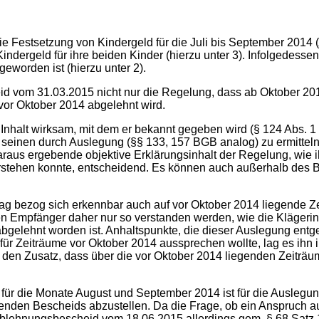
ie Festsetzung von Kindergeld für die Juli bis September 2014 (
indergeld für ihre beiden Kinder (hierzu unter 3). Infolgedes
eworden ist (hierzu unter 2).
id vom 31.03.2015 nicht nur die Regelung, dass ab Oktober 201
vor Oktober 2014 abgelehnt wird.
nhalt wirksam, mit dem er bekannt gegeben wird (§ 124 Abs. 1 
einen durch Auslegung (§§ 133, 157 BGB analog) zu ermittelnd
daraus ergebende objektive Erklärungsinhalt der Regelung, wie 
stehen konnte, entscheidend. Es können auch außerhalb des 
rag bezog sich erkennbar auch auf vor Oktober 2014 liegende 
ven Empfänger daher nur so verstanden werden, wie die Klägerin
bgelehnt worden ist. Anhaltspunkte, die dieser Auslegung entge
ür Zeiträume vor Oktober 2014 aussprechen wollte, lag es ihn 
h den Zusatz, dass über die vor Oktober 2014 liegenden Zeiträ
für die Monate August und September 2014 ist für die Ausleg
nden Bescheids abzustellen. Da die Frage, ob ein Anspruch au
 Ablehnungsbescheid vom 18.06.2015 allerdings gem. § 68 Sat