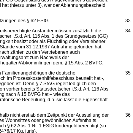
 hat (hierzu unter 3), war der Ablehnungsbescheid
setzungen des § 62 EStG.
33
eitsberechtigte Ausländer müssen zusätzlich die
34
scher i.S.d. Art. 116 Abs. 1 des Grundgesetzes (GG)
gkeit besitzt oder als Flüchtling oder Vertriebener
 Stande vom 31.12.1937 Aufnahme gefunden hat.
anach zählen zu den Vertriebenen auch
verwaltungsamt zum Nachweis der
 Ehegatten/Abkömmlingen gem. § 15 Abs. 2 BVFG.
n Familienangehörigen die deutsche
35
ch im Prozesskostenhilfebeschluss beurteilt hat -,
eben ist. Denn § 7 StAG regelt lediglich den
on vorher bereits
Statusdeutscher
i.S.d. Art. 116 Abs.
ng nach § 15 BVFG hat – wie das
torische Bedeutung, d.h. sie lässt die Eigenschaft
lb nicht erst ab dem Zeitpunkt der Ausstellung der
36
es Wohnsitzes oder gewöhnlichen Aufenthalts
ach § 62 Abs. 1 Nr. 1 EStG kindergeldberechtigt (so
476/17 Kg, juris).