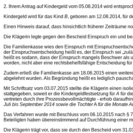
2. Ihrem Antrag auf Kindergeld vom 05.08.2014 wird entsproc
Kindergeld wird für das Kind
B
, geboren am 12.08.2014, für d
Einen Hinweis darauf, dass hinsichtlich früherer Zeiträume n
Die Klägerin legte gegen den Bescheid Einspruch ein und bea
Die Familienkasse wies den Einspruch mit Einspruchsentschei
der Einspruchsentscheidung heißt es, der Einspruch sei „zulä
heißt es sodann, dass der Einspruch mangels Beschwer als un
worden, nicht aber eine rechtsbehelfsfähige Entscheidung für
Zudem erließ die Familienkasse am 18.06.2015 einen weitere
abgelehnt wurden. Als Begründung heißt es lediglich pauschal
Mit Schriftsatz vom 03.07.2015 stellte die Klägerin einen is
stattgegeben, soweit er die Kindergeldfestsetzung für
A
für di
vertreten durch ihre Prozessbevollmächtigte - erhob daraufhin
Juli bis September 2014 sowie die Tochter
A
für die Monate 
Das Verfahren wurde mit Beschluss vom 06.10.2015 nach § 
Beteiligten haben übereinstimmend auf Durchführung einer m
Die Klägerin trägt vor, dass sie durch den Bescheid vom 31.0