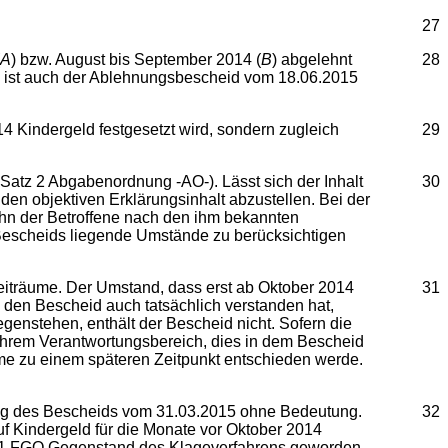
27
A
) bzw. August bis September 2014 (
B
) abgelehnt
28
sen ist auch der Ablehnungsbescheid vom 18.06.2015
4 Kindergeld festgesetzt wird, sondern zugleich
29
Satz 2 Abgabenordnung -AO-). Lässt sich der Inhalt
30
en objektiven Erklärungsinhalt abzustellen. Bei der
ihn der Betroffene nach den ihm bekannten
Bescheids liegende Umstände zu berücksichtigen
Zeiträume. Der Umstand, dass erst ab Oktober 2014
31
 den Bescheid auch tatsächlich verstanden hat,
genstehen, enthält der Bescheid nicht. Sofern die
ihrem Verantwortungsbereich, dies in dem Bescheid
ume zu einem späteren Zeitpunkt entschieden werde.
ung des Bescheids vom 31.03.2015 ohne Bedeutung.
32
f Kindergeld für die Monate vor Oktober 2014
z 1 FGO Gegenstand des Klageverfahrens geworden.