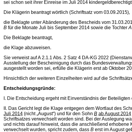
sei schon seit ihrer Einreise im Juli 2014 kindergeldberechtigt
Die Klägerin beantragt wörtlich (Schriftsatz vom 03.09.2015),
die Beklagte unter Abänderung des Bescheids vom 31.03.2015
B
für die Monate Juli bis September 2014 sowie die Tochter
A
Die Beklagte beantragt,
die Klage abzuweisen.
Sie verweist auf A 2.1.1 Abs. 2 Satz 4 DA-KG 2022 (Dienst
Ausstellung der Bescheinigung durch das Bundesverwaltungsa
ausgestellt worden sei, erfülle die Klägerin erst ab Oktober
Hinsichtlich der weiteren Einzelheiten wird auf die Schrifts
Entscheidungsgründe:
I. Die Entscheidung ergeht mit Einverständnis der Beteiligt
II. Das Gericht legt die Klage entgegen dem Wortlaut des Sch
Juli 2014
(nicht „August“) und für den Sohn
B
ab August 2014
Schriftsatzes verwechselt worden sind. Bei der Auslegung war
und nichts darauf hinweist, dass die anschließend erhobene
verwechselt wurden, spricht zudem, dass
B
erst im August ge