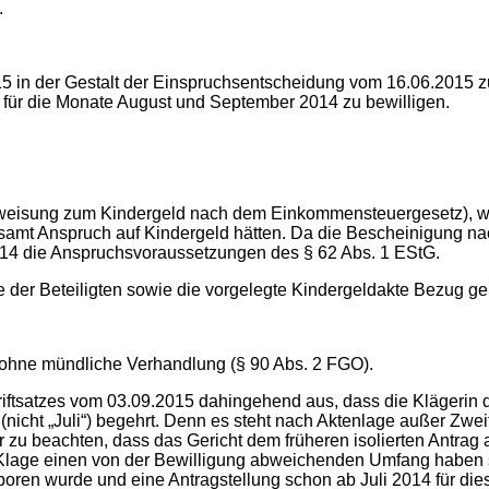
.
 in der Gestalt der Einspruchsentscheidung vom 16.06.2015 zu 
für die Monate August und September 2014 zu bewilligen.
anweisung zum Kindergeld nach dem Einkommensteuergesetz), wo
mt Anspruch auf Kindergeld hätten. Da die Bescheinigung nac
 2014 die Anspruchsvoraussetzungen des § 62 Abs. 1 EStG.
ätze der Beteiligten sowie die vorgelegte Kindergeldakte Bezug
en ohne mündliche Verhandlung (§ 90 Abs. 2 FGO).
riftsatzes vom 03.09.2015 dahingehend aus, dass die Klägerin d
(nicht „Juli“) begehrt. Denn es steht nach Aktenlage außer Zwe
 zu beachten, dass das Gericht dem früheren isolierten Antrag a
 Klage einen von der Bewilligung abweichenden Umfang haben s
boren wurde und eine Antragstellung schon ab Juli 2014 für die