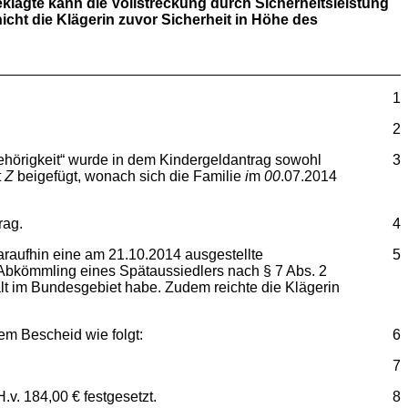
Beklagte kann die Vollstreckung durch Sicherheitsleistung
cht die Klägerin zuvor Sicherheit in Höhe des
1
2
gehörigkeit“ wurde in dem Kindergeldantrag sowohl
3
t
Z
beigefügt, wonach sich die Familie
i
m
00
.07.2014
rag.
4
daraufhin eine am 21.10.2014 ausgestellte
5
 Abkömmling eines Spätaussiedlers nach § 7 Abs. 2
lt im Bundesgebiet habe. Zudem reichte die Klägerin
em Bescheid wie folgt:
6
7
.v. 184,00 € festgesetzt.
8