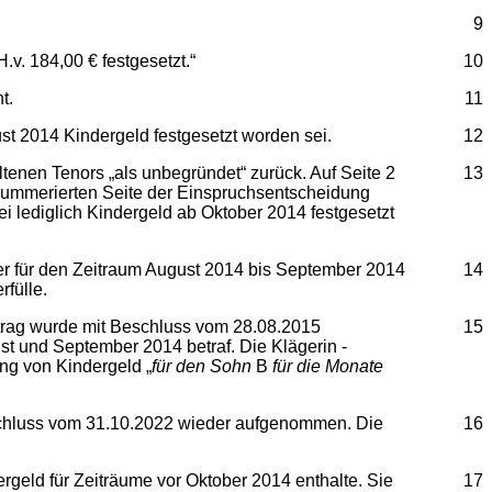
9
.v. 184,00 € festgesetzt.“
10
t.
11
t 2014 Kindergeld festgesetzt worden sei.
12
tenen Tenors „als unbegründet“ zurück. Auf Seite 2
13
t nummerierten Seite der Einspruchsentscheidung
 lediglich Kindergeld ab Oktober 2014 festgesetzt
er für den Zeitraum August 2014 bis September 2014
14
fülle.
antrag wurde mit Beschluss vom 28.08.2015
15
st und September 2014 betraf. Die Klägerin -
ung von Kindergeld „
für den Sohn
B
für die Monate
schluss vom 31.10.2022 wieder aufgenommen. Die
16
rgeld für Zeiträume vor Oktober 2014 enthalte. Sie
17