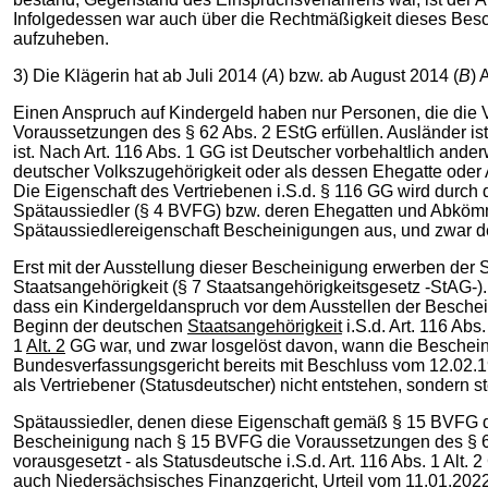
Infolgedessen war auch über die Rechtmäßigkeit dieses Besch
aufzuheben.
3) Die Klägerin hat ab Juli 2014 (
A
) bzw. ab August 2014 (
B
) 
Einen Anspruch auf Kindergeld haben nur Personen, die die V
Voraussetzungen des § 62 Abs. 2 EStG erfüllen. Ausländer ist 
ist. Nach Art. 116 Abs. 1 GG ist Deutscher vorbehaltlich ande
deutscher Volkszugehörigkeit oder als dessen Ehegatte od
Die Eigenschaft des Vertriebenen i.S.d. § 116 GG wird durc
Spätaussiedler (§ 4 BVFG) bzw. deren Ehegatten und Abköm
Spätaussiedlereigenschaft Bescheinigungen aus, und zwar 
Erst mit der Ausstellung dieser Bescheinigung erwerben de
Staatsangehörigkeit (§ 7 Staatsangehörigkeitsgesetz -StAG-). 
dass ein Kindergeldanspruch vor dem Ausstellen der Beschei
Beginn der deutschen
Staatsangehörigkeit
i.S.d. Art. 116 Abs
1
Alt. 2
GG war, und zwar losgelöst davon, wann die Beschein
Bundesverfassungsgericht bereits mit Beschluss vom 12.02.196
als Vertriebener (Statusdeutscher) nicht entstehen, sondern ste
Spätaussiedler, denen diese Eigenschaft gemäß § 15 BVFG du
Bescheinigung nach § 15 BVFG die Voraussetzungen des § 62
vorausgesetzt - als Statusdeutsche i.S.d. Art. 116 Abs. 1 Alt
auch Niedersächsisches Finanzgericht, Urteil vom 11.01.2022 