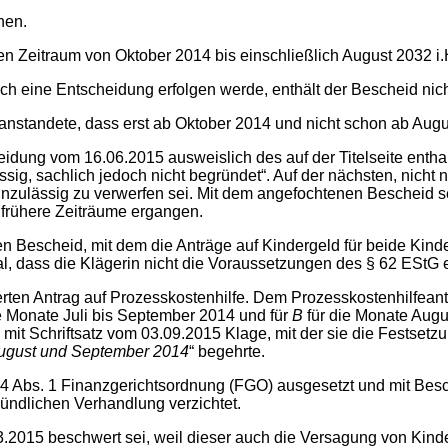
hen.
en Zeitraum von Oktober 2014 bis einschließlich August 2032 i.H
och eine Entscheidung erfolgen werde, enthält der Bescheid nich
nstandete, dass erst ab Oktober 2014 und nicht schon ab Augus
dung vom 16.06.2015 ausweislich des auf der Titelseite enthal
ssig, sachlich jedoch nicht begründet“. Auf der nächsten, nich
zulässig zu verwerfen sei. Mit dem angefochtenen Bescheid sei
 frühere Zeiträume ergangen.
n Bescheid, mit dem die Anträge auf Kindergeld für beide Kind
, dass die Klägerin nicht die Voraussetzungen des § 62 EStG er
olierten Antrag auf Prozesskostenhilfe. Dem Prozesskostenhilfe
e Monate Juli bis September 2014 und für
B
für die Monate Augu
 mit Schriftsatz vom 03.09.2015 Klage, mit der sie die Festsetz
August und September 2014
“ begehrte.
74 Abs. 1 Finanzgerichtsordnung (FGO) ausgesetzt und mit Be
ündlichen Verhandlung verzichtet.
3.2015 beschwert sei, weil dieser auch die Versagung von Kinde