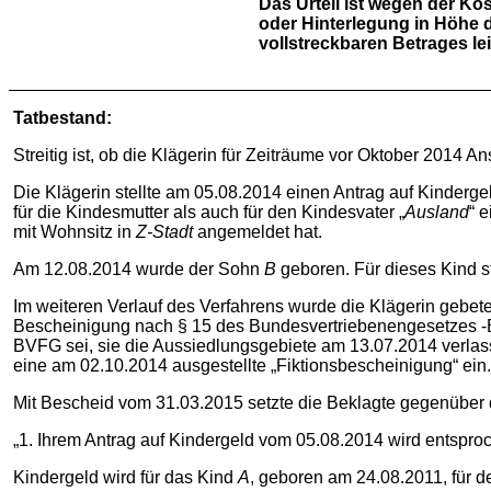
Das Urteil ist wegen der Ko
oder Hinterlegung in Höhe d
vollstreckbaren Betrages lei
Tatbestand:
Streitig ist, ob die Klägerin für Zeiträume vor Oktober 2014 A
Die Klägerin stellte am 05.08.2014 einen Antrag auf Kinderge
für die Kindesmutter als auch für den Kindesvater „
Ausland
“ 
mit Wohnsitz in
Z-Stadt
angemeldet hat.
Am 12.08.2014 wurde der Sohn
B
geboren. Für dieses Kind s
Im weiteren Verlauf des Verfahrens wurde die Klägerin gebeten
Bescheinigung nach § 15 des Bundesvertriebenengesetzes -BV
BVFG sei, sie die Aussiedlungsgebiete am 13.07.2014 verlas
eine am 02.10.2014 ausgestellte „Fiktionsbescheinigung“ ein.
Mit Bescheid vom 31.03.2015 setzte die Beklagte gegenüber de
„1. Ihrem Antrag auf Kindergeld vom 05.08.2014 wird entspro
Kindergeld wird für das Kind
A
, geboren am 24.08.2011, für d