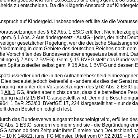
eids zu entscheiden. Da die Klägerin Anspruch auf Kindergeld
Anspruch auf Kindergeld. Insbesondere erfüllte sie die Voraus
oraussetzungen des § 62 Abs. 1 EStG erfüllen. Nicht freizügigk
gem. § 1 Abs. 2 Ausländergesetz - AuslG - jeder, der nicht Deut
rweitiger gesetzlicher Regelung, wer die deutsche Staatsangehöri
er Abkömmling in dem Gebiete des deutschen Reiches nach dem
h die Vorschriften des Bundesvertriebenengesetzes bestimmt. D
mlinge (§ 7 Abs. 2 BVFG). Gem. § 15 BVFG stellt das Bundes
dem Spätaussiedler selbst gem. § 15 Abs. 1 BVFG und dessen
r Spätaussiedler und die in den Aufnahmebescheid einbezogene
Dies bedeutet jedoch keinesfalls - anders als dies der Senat no
nigung nur unter den Voraussetzungen des § 62 Abs. 2 EStG geg
. 1
Alt. 1
GG, ändert aber nichts daran, dass die betreffende Pers
igung nach § 15 BVFG ausgestellt wird. Denn die Bescheinigu
4 1 BvR 253/63, BVerfGE 17, 224 klargestellt hat – nur deklara
llt deren Bestehen lediglich fest.
rch das Bundesverwaltungsamt bescheinigt wird, erfüllen desha
 Abs. 1 EStG, sondern vielmehr sind sie - die Begründung ein
. 2 GG schon ab dem Zeitpunkt ihrer Einreise nach Deutschland n
– 10 K 148/21, juris; FG Münster, Urteil vom 07.02.2019 – 8 K 2