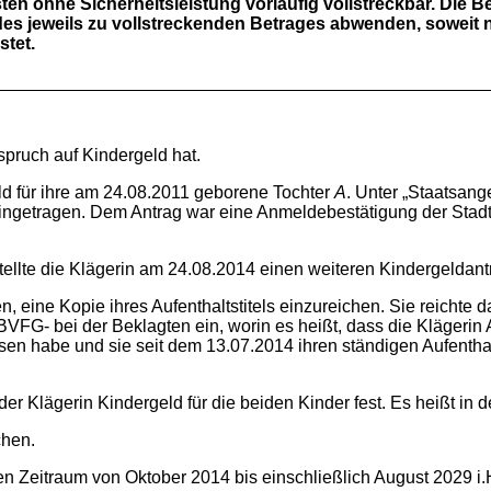
sten ohne Sicherheitsleistung vorläufig vollstreckbar. Die 
es jeweils zu vollstreckenden Betrages abwenden, soweit ni
stet.
nspruch auf Kindergeld hat.
ld für ihre am 24.08.2011 geborene Tochter
A
. Unter „Staatsan
eingetragen. Dem Antrag war eine Anmeldebestätigung der Stad
tellte die Klägerin am 24.08.2014 einen weiteren Kindergeldant
, eine Kopie ihres Aufenthaltstitels einzureichen. Sie reichte 
FG- bei der Beklagten ein, worin es heißt, dass die Klägerin
sen habe und sie seit dem 13.07.2014 ihren ständigen Aufentha
r Klägerin Kindergeld für die beiden Kinder fest. Es heißt in d
chen.
en Zeitraum von Oktober 2014 bis einschließlich August 2029 i.H