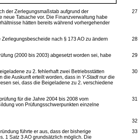
uch der Zerlegungsmaßstab aufgrund der
27
ine neue Tatsache vor. Die Finanzverwaltung habe
erhältnisse hätten bereits während vorhergehender
die Zerlegungsbescheide nach § 173 AO zu ändern
28
rüfung (2000 bis 2003) abgesetzt worden sei, habe
29
geladene zu 2. fehlerhaft zwei Betriebsstätten
30
n die Auskunft erteilt worden, dass in
Y-Stadt
nur die
wesen sei, dass die Beigeladene zu 2. verschiedene
sprüfung für die Jahre 2004 bis 2008 vom
31
 Bildung von Prüfungsschwerpunkten einzelne
32
ündung führte er aus, dass der bisherige
33
s. 1 Satz 3 AO grundsätzlich möglich. Die