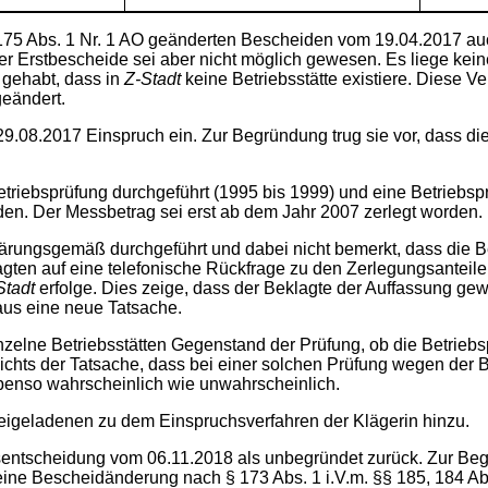
§ 175 Abs. 1 Nr. 1 AO geänderten Bescheiden vom 19.04.2017 a
 der Erstbescheide sei aber nicht möglich gewesen. Es liege ke
 gehabt, dass in
Z-Stadt
keine Betriebsstätte existiere. Diese V
geändert.
9.08.2017 Einspruch ein. Zur Begründung trug sie vor, dass 
etriebsprüfung durchgeführt (1995 bis 1999) und eine Betriebsp
den. Der Messbetrag sei erst ab dem Jahr 2007 zerlegt worden.
ungsgemäß durchgeführt und dabei nicht bemerkt, dass die Bei
lagten auf eine telefonische Rückfrage zu den Zerlegungsanteile
Stadt
erfolge. Dies zeige, dass der Beklagte der Auffassung ge
haus eine neue Tatsache.
nzelne Betriebsstätten Gegenstand der Prüfung, ob die Betrieb
sichts der Tatsache, dass bei einer solchen Prüfung wegen der
ebenso wahrscheinlich wie unwahrscheinlich.
eigeladenen zu dem Einspruchsverfahren der Klägerin hinzu.
sentscheidung vom 06.11.2018 als unbegründet zurück. Zur Begr
eine Bescheidänderung nach § 173 Abs. 1 i.V.m. §§ 185, 184 Ab