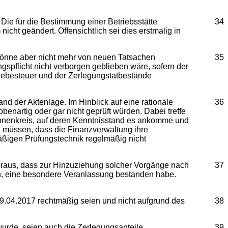
Die für die Bestimmung einer Betriebsstätte
34
cht geändert. Offensichtlich sei dies erstmalig in
önne aber nicht mehr von neuen Tatsachen
35
spflicht nicht verborgen geblieben wäre, sofern der
ewebesteuer und der Zerlegungstatbestände
d der Aktenlage. Im Hinblick auf eine rationale
36
benartig oder gar nicht geprüft würden. Dabei treffe
rsonenkreis, auf deren Kenntnisstand es ankomme und
en müssen, dass die Finanzverwaltung ihre
äßigen Prüfungstechnik regelmäßig nicht
voraus, dass zur Hinzuziehung solcher Vorgänge nach
37
n, eine besondere Veranlassung bestanden habe.
19.04.2017 rechtmäßig seien und nicht aufgrund des
38
urde, seien auch die Zerlegungsanteile
39