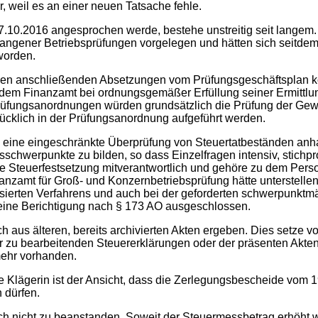
, weil es an einer neuen Tatsache fehle.
17.10.2016 angesprochen werde, bestehe unstreitig seit langem. 
ngener Betriebsprüfungen vorgelegen und hätten sich seitdem ni
worden.
den anschließenden Absetzungen vom Prüfungsgeschäftsplan k
em Finanzamt bei ordnungsgemäßer Erfüllung seiner Ermittlung
. Prüfungsanordnungen würden grundsätzlich die Prüfung der G
ücklich in der Prüfungsanordnung aufgeführt werden.
eine eingeschränkte Überprüfung von Steuertatbeständen anhan
sschwerpunkte zu bilden, so dass Einzelfragen intensiv, stichpro
 die Steuerfestsetzung mitverantwortlich und gehöre zu dem Pe
nanzamt für Groß- und Konzernbetriebsprüfung hätte unterstell
isierten Verfahrens und auch bei der geforderten schwerpunktm
 eine Berichtigung nach § 173 AO ausgeschlossen.
 aus älteren, bereits archivierten Akten ergeben. Dies setze 
r zu bearbeitenden Steuererklärungen oder der präsenten Akte
mehr vorhanden.
e Klägerin ist der Ansicht, dass die Zerlegungsbescheide vom 
 dürfen.
h nicht zu beanstanden. Soweit der Steuermessbetrag erhöht w