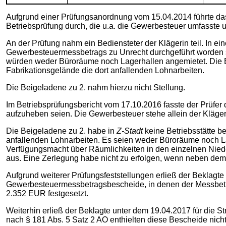
Aufgrund einer Prüfungsanordnung vom 15.04.2014 führte da
Betriebsprüfung durch, die u.a. die Gewerbesteuer umfasste
An der Prüfung nahm ein Bediensteter der Klägerin teil. In e
Gewerbesteuermessbetrags zu Unrecht durchgeführt worden se
würden weder Büroräume noch Lagerhallen angemietet. Die Beig
Fabrikationsgelände die dort anfallenden Lohnarbeiten.
Die Beigeladene zu 2. nahm hierzu nicht Stellung.
Im Betriebsprüfungsbericht vom 17.10.2016 fasste der Prüfer
aufzuheben seien. Die Gewerbesteuer stehe allein der Kläger
Die Beigeladene zu 2. habe in
Z-Stadt
keine Betriebsstätte b
anfallenden Lohnarbeiten. Es seien weder Büroräume noch La
Verfügungsmacht über Räumlichkeiten in den einzelnen Niede
aus. Eine Zerlegung habe nicht zu erfolgen, wenn neben dem 
Aufgrund weiterer Prüfungsfeststellungen erließ der Beklag
Gewerbesteuermessbetragsbescheide, in denen der Messbetra
2.352 EUR festgesetzt.
Weiterhin erließ der Beklagte unter dem 19.04.2017 für die S
nach § 181 Abs. 5 Satz 2 AO enthielten diese Bescheide nicht