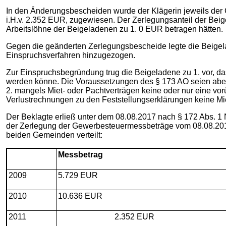
In den Änderungsbescheiden wurde der Klägerin jeweils der G
i.H.v. 2.352 EUR, zugewiesen. Der Zerlegungsanteil der Bei
Arbeitslöhne der Beigeladenen zu 1. 0 EUR betragen hätten.
Gegen die geänderten Zerlegungsbescheide legte die Beigel
Einspruchsverfahren hinzugezogen.
Zur Einspruchsbegründung trug die Beigeladene zu 1. vor, da
werden könne. Die Voraussetzungen des § 173 AO seien aber n
2. mangels Miet- oder Pachtverträgen keine oder nur eine v
Verlustrechnungen zu den Feststellungserklärungen keine M
Der Beklagte erließ unter dem 08.08.2017 nach § 172 Abs. 1 N
der Zerlegung der Gewerbesteuermessbeträge vom 08.08.2017
beiden Gemeinden verteilt:
Messbetrag
2009
5.729 EUR
2010
10.636 EUR
2011
2.352 EUR