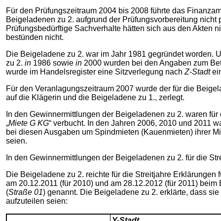
Für den Prüfungszeitraum 2004 bis 2008 führte das Finanzam
Beigeladenen zu 2. aufgrund der Prüfungsvorbereitung nicht 
Prüfungsbedürftige Sachverhalte hätten sich aus den Akten 
bestünden nicht.
Die Beigeladene zu 2. war im Jahr 1981 gegründet worden. Ur
zu 2.
in
1986 sowie
in
2000 wurden bei den Angaben zum Betri
wurde im Handelsregister eine Sitzverlegung nach
Z-Stadt
ei
Für den Veranlagungszeitraum 2007 wurde der für die Beigel
auf die Klägerin und die Beigeladene zu 1., zerlegt.
In den Gewinnermittlungen der Beigeladenen zu 2. waren für
„
Miete G KG
“ verbucht. In den Jahren 2006, 2010 und 2011 
bei diesen Ausgaben um Spindmieten (Kauenmieten) ihrer Mit
seien.
In den Gewinnermittlungen der Beigeladenen zu 2. für die St
Die Beigeladene zu 2. reichte für die Streitjahre Erklärung
am 20.12.2011 (für 2010) und am 28.12.2012 (für 2011) beim 
(
Straße 01
) genannt. Die Beigeladene zu 2. erklärte, dass sie
aufzuteilen seien:
Y-Stadt