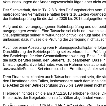
Voraussetzungen der Änderungsvorschrift lägen aber nicht vor
Der Sachverhalt, der in Tz. 2.3.3. des Prüfungsberichts vom 
maßgeblichen Verhältnisse hätten bereits zu Zeiten vorangega
der Betriebsprüfung für die Jahre 2009 bis 2012 aufgegriffen 
Aufgrund der vorangegangenen Betriebsprüfung und der bei
ausgegangen werden. Eine Tatsache sei nicht neu, wenn sie d
Steuerpflichtige seiner Mitwirkungspflicht voll genügt habe
umfassen; dazu müsse die Prüfung der Zerlegung nicht ausdr
Auch bei einer Absetzung vom Prüfungsgeschäftsplan erfolge 
Durchführung der Betriebsprüfung sei es erforderlich, Prüfung
den Betriebsprüfer eine Gesamtfallverantwortung. Er sei für
die dazu berufen seien, den Steuerfall zu bearbeiten. Das Fi
Ermittlungspflicht verletzt habe, was im Rahmen des automat
auszuschließen sei. Bei einem solchen Ermittlungsfehler sei
Dem Finanzamt könnten auch Tatsachen bekannt sein, die sich
den Umständen des Falles, insbesondere nach dem Inhalt de
Die Akten zu der Betriebsprüfung 1995 bis 1999 seien nicht 
Hiergegen richtet sich die am 07.12.2018 erhobene Klage. Di
Einspruchs der Beigeladenen zu 1. hätten abgeändert werden
Die Änderung nach § 175 Abs. 1 Nr. 1 AO sei dem Grunde nac