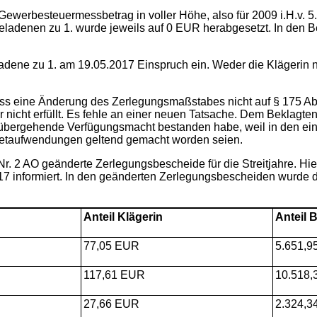
ewerbesteuermessbetrag in voller Höhe, also für 2009 i.H.v. 5
geladenen zu 1. wurde jeweils auf 0 EUR herabgesetzt. In den
adene zu 1. am 19.05.2017 Einspruch ein. Weder die Klägerin 
ss eine Änderung des Zerlegungsmaßstabes nicht auf § 175 Abs.
icht erfüllt. Es fehle an einer neuen Tatsache. Dem Beklagte
orübergehende Verfügungsmacht bestanden habe, weil in den ei
ietaufwendungen geltend gemacht worden seien.
r. 2 AO geänderte Zerlegungsbescheide für die Streitjahre. Hi
 informiert. In den geänderten Zerlegungsbescheiden wurde d
Anteil Klägerin
Anteil 
77,05 EUR
5.651,9
117,61 EUR
10.518
27,66 EUR
2.324,3