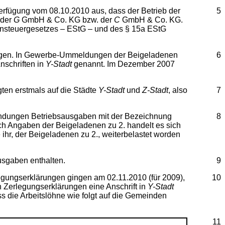
erfügung vom 08.10.2010 aus, dass der Betrieb der
5
 der
G
GmbH & Co. KG bzw. der
C
GmbH & Co. KG.
mensteuergesetzes – EStG – und des § 15a EStG
gen. In Gewerbe-Ummeldungen der Beigeladenen
6
nschriften in
Y-Stadt
genannt. Im Dezember 2007
ten erstmals auf die Städte
Y-Stadt
und
Z-Stadt
, also
7
wendungen Betriebsausgaben mit der Bezeichnung
8
ch Angaben der Beigeladenen zu 2. handelt es sich
hr, der Beigeladenen zu 2., weiterbelastet worden
usgaben enthalten.
9
legungserklärungen gingen am 02.11.2010 (für 2009),
10
n Zerlegungserklärungen eine Anschrift in
Y-Stadt
s die Arbeitslöhne wie folgt auf die Gemeinden
11