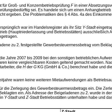
t für Groß- und Konzernbetriebsprüfung
F
in einer Absetzungsv
prüfungsbedürftig sei. Es handele sich um einen Anhangbetrieb
nicht ergeben. Die Problematiken des § 4 Abs. 4a des Einkom
sprünglich war im Handelsregister als ihr Sitz
Y-Stadt
eingetra
eb (Hauptniederlassung und Betriebsstätten) ausschließlich A
ngetragen.
adene zu 2. festgestellte Gewerbesteuermessbetrag vom Beklag
 die Jahre 2007 bis 2009 bei den sonstigen betrieblichen Auf
waren keine vergleichbaren Kosten geltend gemacht worden. Na
arbeiter, die
H
der
G
KG (GmbH & Co.) berechnet habe und die i
reitjahre waren keine weiteren Mietaufwendungen als Betriebsa
en für die Zerlegung des Gewerbesteuermessbetrags ein. Die Zer
Beklagten ein. Als Adresse der Beigeladenen zu 2. wurde in de
 in
Y-Stadt
und
Z-Stadt
Betriebsstätten unterhalten habe und das
Z-Stadt