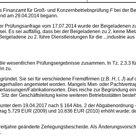
s Finanzamt für Groß- und Konzernbetriebsprüfung
F
bei der Be
 und am 29.04.2014 begann.
iner Prüfungsanfrage vom 17.07.2014 wurde der Beigeladenen zu 
i. Es sei auffällig, dass bei der Beigeladenen zu 2. keine Mi
eladene zu 2. führe Dienstleistungen für die ...industrie aus
 die wesentlichen Prüfungsergebnisse zusammen. In Tz. 2.3.3 fü
in zu.
egründet. Sie sei für verschiedene Fremdfirmen (z.B.
H
,
I
,
J
) auf
gerhallen angemietet worden. Mangels Miet- oder Pachtvertrag
rlassungen/Fabrikationsorten. Dies reiche zur Begründung eine
Sitz der Geschäftsleitung keine weiteren Betriebsstätten beste
te unter dem 19.04.2017 nach § 164 Abs. 2 der Abgabenordnung
g 5.729 EUR (2009) und 10.636 EUR (2010) erhöht wurde; der 
treitjahre geänderte Zerlegungsbescheide. Als Änderungsvorschr
.