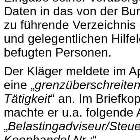
Daten in das von der B
zu führende Verzeichnis
und gelegentlichen Hilfe
befugten Personen.
Der Kläger meldete im Ap
eine „
grenzüberschreite
Tätigkeit
“ an. Im Briefko
machte er u.a. folgende 
„
Belastingadviseur/Steu
Koophandel Nr.:
“.