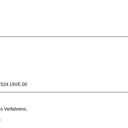
2524.19VE.00
es Verfahrens.
.