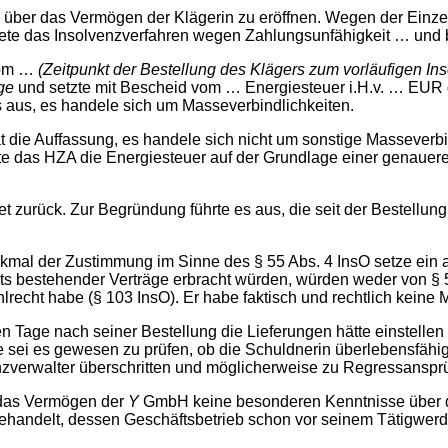
über das Vermögen der Klägerin zu eröffnen. Wegen der Einzelhe
te das Insolvenzverfahren wegen Zahlungsunfähigkeit … und be
vom …
(Zeitpunkt der Bestellung des Klägers zum vorläufigen In
ge
und setzte mit Bescheid vom … Energiesteuer i.H.v. … EUR 
 aus, es handele sich um Masseverbindlichkeiten.
t die Auffassung, es handele sich nicht um sonstige Masseverbi
te das HZA die Energiesteuer auf der Grundlage einer genaue
urück. Zur Begründung führte es aus, die seit der Bestellung
erkmal der Zustimmung im Sinne des § 55 Abs. 4 InsO setze ein 
its bestehender Verträge erbracht würden, würden weder von § 5
lrecht habe (§ 103 InsO). Er habe faktisch und rechtlich keine M
en Tage nach seiner Bestellung die Lieferungen hätte einstell
sei es gewesen zu prüfen, ob die Schuldnerin überlebensfähig 
nzverwalter überschritten und möglicherweise zu Regressanspr
r das Vermögen der
Y
GmbH keine besonderen Kenntnisse über di
gehandelt, dessen Geschäftsbetrieb schon vor seinem Tätigwerd