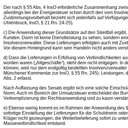
Der nach § 55 Abs. 4 InsO erforderliche Zusammenhang zwisc
allerdings bei der Energiesteuer schon durch den vom Insolve
Zustimmungsvorbehalt bezieht sich jedenfalls auf Verfügunge
Uhlenbruck, InsO, § 21 Rn. 24-25).
c) Die Anwendung dieser Grundsätze auf den Streitfall ergibt
Kunden. Darin ist keine Dienstleistung zu sehen, sondern ei
Insolvenzverwalter. Diese Lieferungen erfolgten auch mit Zu
Vor diesem Hintergrund kann sein Handeln nicht anders verst
d) Dass die Lieferungen in Erfüllung von Verbindlichkeiten au
worden waren („Altgeschäfte“), steht dem nicht entgegen. In d
können, weil nur dem endgültig bestellten Insolvenzverwalter
Münchener Kommentar zur InsO, § 55 Rn. 245). Leistungen, di
Abs. 2 erfasst.
Nach Auffassung des Senats ergibt sich eine solche Einsch
Norm. Auch im Bereich der Umsatzsteuer entscheidet der Bund
Verkomplizierung der Rechtsanwendung und zu kaum verständ
e) Ebenso wenig kommt es im Rahmen der Anwendung des § 55
sofortige Einstellung der
Lieferungen
für die Schuldnerin oder
Kläger nicht gezwungen, die Weiterbelieferung sofort zu unte
Masseverbindlichkeit entstand.