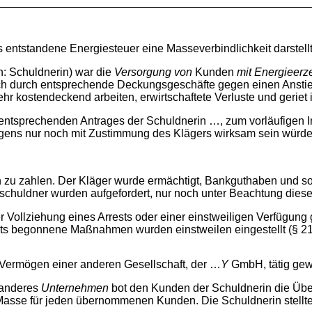
s entstandene Energiesteuer eine Masseverbindlichkeit darstellt
 Schuldnerin) war die
Versorgung von
Kunden
mit Energieerz
sich durch entsprechende Deckungsgeschäfte gegen einen Anst
r kostendeckend arbeiten, erwirtschaftete Verluste und geriet
 entsprechenden Antrages der Schuldnerin …, zum vorläufigen I
ns nur noch mit Zustimmung des Klägers wirksam sein würden (§
n zu zahlen. Der Kläger wurde ermächtigt, Bankguthaben und s
huldner wurden aufgefordert, nur noch unter Beachtung dieser 
Vollziehung eines Arrests oder einer einstweiligen Verfügung 
ts begonnene Maßnahmen wurden einstweilen eingestellt (§ 21 A
s Vermögen einer anderen Gesellschaft, der …
Y
GmbH, tätig gew
 anderes
Unternehmen
bot den Kunden der Schuldnerin die Üb
r Masse für jeden übernommenen Kunden. Die Schuldnerin stellt