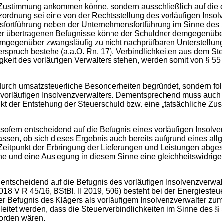
e“ Zustimmung ankommen könne, sondern ausschließlich auf die 
zordnung sei eine von der Rechtsstellung des vorläufigen Inso
sfortführung neben der Unternehmensfortführung im Sinne des §
er übertragenen Befugnisse könne der Schuldner demgegenüber 
emgegenüber zwangsläufig zu nicht nachprüfbaren Unterstellun
rspruch bestehe (a.a.O. Rn. 17). Verbindlichkeiten aus dem Ste
eit des vorläufigen Verwalters stehen, werden somit von § 55
durch umsatzsteuerliche Besonderheiten begründet, sondern fo
vorläufigen Insolvenzverwalters. Dementsprechend muss auch b
nkt der Entstehung der Steuerschuld bzw. eine „tatsächliche Zus
sofern entscheidend auf die Befugnis eines vorläufigen Insolv
gelassen, ob sich dieses Ergebnis auch bereits aufgrund eines
 Zeitpunkt der Erbringung der Lieferungen und Leistungen abges
ehe und eine Auslegung in diesem Sinne eine gleichheitswidrig
entscheidend auf die Befugnis des vorläufigen Insolvenzverwa
2018 V R 45/16, BStBl. II 2019, 506) besteht bei der Energies
r Befugnis des Klägers als vorläufigem Insolvenzverwalter zu
leitet werden, dass die Steuerverbindlichkeiten im Sinne des §
orden wären.