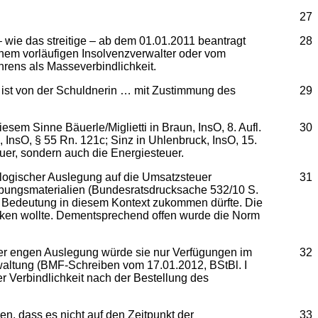
27
 wie das streitige – ab dem 01.01.2011 beantragt
28
inem vorläufigen Insolvenzverwalter oder vom
rens als Masseverbindlichkeit.
it ist von der Schuldnerin … mit Zustimmung des
29
esem Sinne Bäuerle/Miglietti in Braun, InsO, 8. Aufl.
30
InsO, § 55 Rn. 121c; Sinz in Uhlenbruck, InsO, 15.
uer, sondern auch die Energiesteuer.
leologischer Auslegung auf die Umsatzsteuer
31
zgebungsmaterialien (Bundesratsdrucksache 532/10 S.
che Bedeutung in diesem Kontext zukommen dürfte. Die
änken wollte. Dementsprechend offen wurde die Norm
iner engen Auslegung würde sie nur Verfügungen im
32
waltung (BMF-Schreiben vom 17.01.2012, BStBl. I
er Verbindlichkeit nach der Bestellung des
n, dass es nicht auf den Zeitpunkt der
33