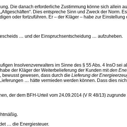
ung. Die danach erforderliche Zustimmung könne sich allein au
„Altgeschäften“. Dies entspreche Sinn und Zweck der Norm. Es 
gen oder fortzuführen. Er – der Kläger – habe zur Einstellung 
bescheids … und der Einspruchsentscheidung … aufzuheben.
ufigen Insolvenzverwalters im Sinne des § 55 Abs. 4 InsO sei al
l habe der Kläger der Weiterbelieferung der Kunden mit
den Ene
be, bewusst gewesen, dass durch die
Lieferung der Energieerzeu
r Lieferungen … hätte vermieden werden können. Dass dies nich
ichen, der dem BFH-Urteil vom 24.09.2014 (V R 48/13) zugrunde
chtmäßig.
det … die Energiesteuer.