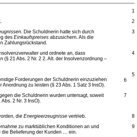
1
.
2
eugnissen
. Die Schuldnerin hatte sich durch
3
ieg des
Einkaufspreises
abzusichern. Als die
 in Zahlungsrückstand.
nsolvenzverwalter und ordnete an, dass
4
 21 Abs. 2 Nr. 2 2. Alt. der Insolvenzordnung –
5
onstige Forderungen der Schuldnerin einzuziehen
6
Anordnung zu leisten (§ 23 Abs. 1 Satz 3 InsO).
gegen die Schuldnerin wurden untersagt, soweit
7
bs. 2 Nr. 3 InsO).
orden, die
Energieerzeugnisse
vertrieb.
8
ernahme zu marktüblichen Konditionen an und
9
e die Belieferung der Kunden … ein.