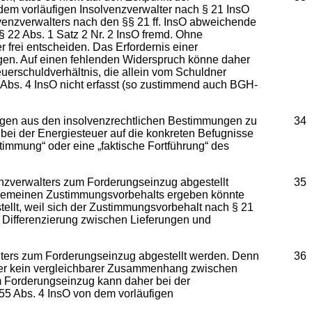
dem vorläufigen Insolvenzverwalter nach § 21 InsO
lvenzverwalters nach den §§ 21 ff. InsO abweichende
 22 Abs. 1 Satz 2 Nr. 2 InsO fremd. Ohne
frei entscheiden. Das Erfordernis einer
gen. Auf einen fehlenden Widerspruch könne daher
uerschuldverhältnis, die allein vom Schuldner
 Abs. 4 InsO nicht erfasst (so zustimmend auch BGH-
lgen aus den insolvenzrechtlichen Bestimmungen zu
34
ei der Energiesteuer auf die konkreten Befugnisse
timmung“ oder eine „faktische Fortführung“ des
enzverwalters zum Forderungseinzug abgestellt
35
 allgemeinen Zustimmungsvorbehalts ergeben könnte
tellt, weil sich der Zustimmungsvorbehalt nach § 21
e Differenzierung zwischen Lieferungen und
lters zum Forderungseinzug abgestellt werden. Denn
36
teuer kein vergleichbarer Zusammenhang zwischen
m Forderungseinzug kann daher bei der
 55 Abs. 4 InsO von dem vorläufigen