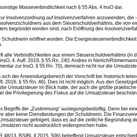
 sonstige Masseverbindlichkeit nach § 55 Abs. 4 InsO dar.
 zur Insolvenzordnung auf Insolvenzverfahren anzuwenden, die –
 Insolvenzschuldners aus dem Steuerschuldverhältnis, die von e
ers begründet worden sind, nach Eröffnung des Insolvenzverfah
er Schuldnerin eröffnet worden. Die Energiesteuerverbindlichke
.
ft alle Verbindlichkeiten aus einem Steuerschuldverhältnis (in di
sO, 4. Aufl. 2019, § 55 Rn. 240; Andres in Nerlich/Römermann, 
entar zur InsO, § 55 Rn. 70), demnach nicht nur die Umsatzste
, ob sich der Anwendungsbereich der Vorschrift bei historisch-te
fl. 2016, § 55 Rn. 46). Dies ist nicht möglich. Aus den Geset
“ die Umsatzsteuer im Blick hatte, der auch die größte praktis
ber die Privilegierung des Fiskus auf die Umsatzsteuer beschr
des Begriffs der „Zustimmung“ auslegungsbedürftig. Denn bei e
 aber keine Dienstleistungen der Schuldnerin. Die Finanzver
Umsatzsteuer gefolgert, dass es auf die zeitliche Begründung d
 Umsätzen nicht ausdrücklich widersprochen habe.
 48/13, BStBl. II 2015, 506) betreffend Umsatzsteuer entschiede