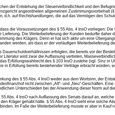
hen der Entstehung der Steuerverbindlichkeit und den Befugnis
nzgericht angeordneten allgemeinen Zustimmungsvorbehalt (§ 21
n, d.h. auf Rechtshandlungen, die auf das Vermögen des Schuldn
, dass die Voraussetzungen des § 55 Abs. 4 InsO vorliegen: Die 
ne Lieferung. Die Weiterbelieferung der Kunden bedurfte daher 
stimmung des Klägers. Denn er hat sich aktiv um eine Übergang
anden werden, als dass er der vorläufigen Weiterbelieferung d
s Dauerschuldverhältnissen erfolgten, die bereits vor der Beste
er Literatur wird zwar die Auffassung vertreten, Masseverbindlic
 das Erfüllungswahlrecht des § 103 InsO zustehe (vgl. Sinz in U
e in Erfüllung bereits bestehender Verträge erbracht würden, 
ränkung des § 55 Abs. 4 InsO weder aus dem Wortsinn, der Ent
esfinanzhof nicht zwischen „Alt“- und „Neu“-Geschäften. Eine 
lichen Unterschieden bei der Anwendung dieser Norm auf die 
 Abs. 4 InsO nach Auffassung des Senats darauf an, welche wi
 den Kläger gehabt hätte. § 55 Abs. 4 InsO sieht eine solche A
rbinden. Im Falle der Weiterbelieferung musste er aber in Kauf 