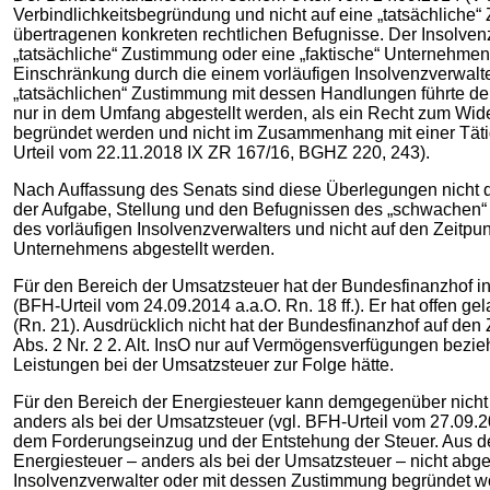
Verbindlichkeitsbegründung und nicht auf eine „tatsächlich
übertragenen konkreten rechtlichen Befugnisse. Der Insolven
„tatsächliche“ Zustimmung oder eine „faktische“ Unternehmen
Einschränkung durch die einem vorläufigen Insolvenzverwalt
„tatsächlichen“ Zustimmung mit dessen Handlungen führte d
nur in dem Umfang abgestellt werden, als ein Recht zum Wide
begründet werden und nicht im Zusammenhang mit einer Tätigk
Urteil vom 22.11.2018 IX ZR 167/16, BGHZ 220, 243).
Nach Auffassung des Senats sind diese Überlegungen nicht 
der Aufgabe, Stellung und den Befugnissen des „schwachen“ 
des vorläufigen Insolvenzverwalters und nicht auf den Zeitpu
Unternehmens abgestellt werden.
Für den Bereich der Umsatzsteuer hat der Bundesfinanzhof in
(BFH-Urteil vom 24.09.2014 a.a.O. Rn. 18 ff.). Er hat offen 
(Rn. 21). Ausdrücklich nicht hat der Bundesfinanzhof auf den
Abs. 2 Nr. 2 2. Alt. InsO nur auf Vermögensverfügungen bezi
Leistungen bei der Umsatzsteuer zur Folge hätte.
Für den Bereich der Energiesteuer kann demgegenüber nicht 
anders als bei der Umsatzsteuer (vgl. BFH-Urteil vom 27.09.
dem Forderungseinzug und der Entstehung der Steuer. Aus de
Energiesteuer – anders als bei der Umsatzsteuer – nicht abge
Insolvenzverwalter oder mit dessen Zustimmung begründet w