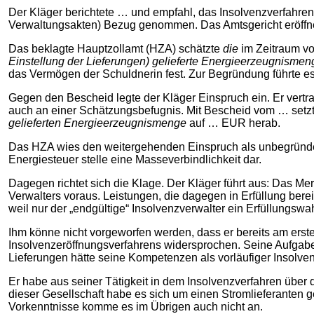
Der Kläger berichtete … und empfahl, das Insolvenzverfahren 
Verwaltungsakten) Bezug genommen. Das Amtsgericht eröffne
Das beklagte Hauptzollamt (HZA) schätzte
die
im Zeitraum 
Einstellung der Lieferungen) gelieferte Energieerzeugnismen
das Vermögen der Schuldnerin fest. Zur Begründung führte es
Gegen den Bescheid legte der Kläger Einspruch ein. Er vertra
auch an einer Schätzungsbefugnis. Mit Bescheid vom … setz
gelieferten Energieerzeugnismenge
auf … EUR herab.
Das HZA wies den weitergehenden Einspruch als unbegründet z
Energiesteuer stelle eine Masseverbindlichkeit dar.
Dagegen richtet sich die Klage. Der Kläger führt aus: Das M
Verwalters voraus. Leistungen, die dagegen in Erfüllung bere
weil nur der „endgültige“ Insolvenzverwalter ein Erfüllungswah
Ihm könne nicht vorgeworfen werden, dass er bereits am erst
Insolvenzeröffnungsverfahrens widersprochen. Seine Aufgabe 
Lieferungen hätte seine Kompetenzen als vorläufiger Insolve
Er habe aus seiner Tätigkeit in dem Insolvenzverfahren übe
dieser Gesellschaft habe es sich um einen Stromlieferanten 
Vorkenntnisse komme es im Übrigen auch nicht an.