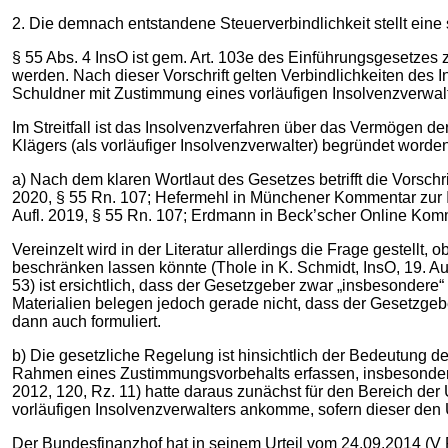
2. Die demnach entstandene Steuerverbindlichkeit stellt eine
§ 55 Abs. 4 InsO ist gem. Art. 103e des Einführungsgesetzes
werden. Nach dieser Vorschrift gelten Verbindlichkeiten des
Schuldner mit Zustimmung eines vorläufigen Insolvenzverwalt
Im Streitfall ist das Insolvenzverfahren über das Vermögen d
Klägers (als vorläufiger Insolvenzverwalter) begründet worden
a) Nach dem klaren Wortlaut des Gesetzes betrifft die Vorschri
2020, § 55 Rn. 107; Hefermehl in Münchener Kommentar zur In
Aufl. 2019, § 55 Rn. 107; Erdmann in Beck’scher Online Komm
Vereinzelt wird in der Literatur allerdings die Frage gestellt
beschränken lassen könnte (Thole in K. Schmidt, InsO, 19. Au
53) ist ersichtlich, dass der Gesetzgeber zwar „insbesondere
Materialien belegen jedoch gerade nicht, dass der Gesetzge
dann auch formuliert.
b) Die gesetzliche Regelung ist hinsichtlich der Bedeutung 
Rahmen eines Zustimmungsvorbehalts erfassen, insbesondere
2012, 120, Rz. 11) hatte daraus zunächst für den Bereich der 
vorläufigen Insolvenzverwalters ankomme, sofern dieser den
Der Bundesfinanzhof hat in seinem Urteil vom 24.09.2014 (V R