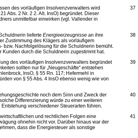
sen des vorläufigen Insolvenzverwalters wird
37
 Abs. 2 Nr. 2 2. Alt. InsO) begründet. Dieser
ers unmittelbar einwirken (vgl. Vallender in
Schuldnerin lieferte
Energieerzeugnisse
an ihre
38
der Zustimmung des Klägers als vorläufigem
s- bzw. Nachfolgelösung für die Schuldnerin bemüht.
er Kunden durch die Schuldnerin zugestimmt hat.
llung des vorläufigen Insolvenzverwalters begründet
39
hkeiten sollten nur für „Neugeschäfte“ entstehen
hlenbrock, InsO, § 55 Rn. 117; Hefermehl in
würden von § 55 Abs. 4 InsO ebenso wenig wie von
stehungsgeschichte noch dem Sinn und Zweck der
40
solche Differenzierung würde zu einer weiteren
Entstehung verschiedener Steuerarten führen.
rtschaftlichen und rechtlichen Folgen eine
41
bwägung ohnehin nicht vor. Darüber hinaus war der
nehmen, dass die Energiesteuer als sonstige