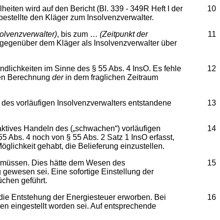
iten wird auf den Bericht (Bl. 339 - 349R Heft I der
10
stellte den Kläger zum Insolvenzverwalter.
solvenzverwalter)
, bis zum …
(Zeitpunkt der
11
gegenüber dem Kläger als Insolvenzverwalter über
ndlichkeiten im Sinne des § 55 Abs. 4 InsO. Es fehle
12
ren Berechnung
der
in dem fraglichen Zeitraum
 des vorläufigen Insolvenzverwalters entstandene
13
aktives Handeln des („schwachen“) vorläufigen
14
5 Abs. 4 noch von § 55 Abs. 2 Satz 1 InsO erfasst,
öglichkeit gehabt, die Belieferung einzustellen.
en müssen. Dies hätte dem Wesen des
15
gewesen sei. Eine sofortige Einstellung der
üchen geführt.
e Entstehung der Energiesteuer erworben. Bei
16
en eingestellt worden sei. Auf entsprechende