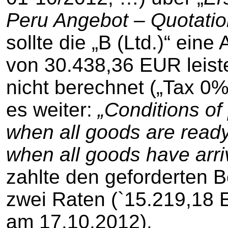
Peru Angebot – Quotatio
sollte die „B (Ltd.)“ ein
von 30.438,36 EUR leist
nicht berechnet („Tax 0%
es weiter:
„Conditions o
when all goods are read
when all goods have arr
zahlte den geforderten B
zwei Raten (`15.219,18
am 17.10.2012).