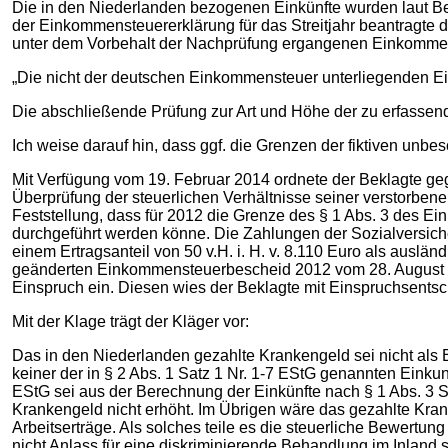
Die in den Niederlanden bezogenen Einkünfte wurden laut B
der Einkommensteuererklärung für das Streitjahr beantragte 
unter dem Vorbehalt der Nachprüfung ergangenen Einkommens
„Die nicht der deutschen Einkommensteuer unterliegenden Eink
Die abschließende Prüfung zur Art und Höhe der zu erfassende
Ich weise darauf hin, dass ggf. die Grenzen der fiktiven unbes
Mit Verfügung vom 19. Februar 2014 ordnete der Beklagte ge
Überprüfung der steuerlichen Verhältnisse seiner verstorbene
Feststellung, dass für 2012 die Grenze des § 1 Abs. 3 des 
durchgeführt werden könne. Die Zahlungen der Sozialversiche
einem Ertragsanteil von 50 v.H. i. H. v. 8.110 Euro als ausl
geänderten Einkommensteuerbescheid 2012 vom 28. August 20
Einspruch ein. Diesen wies der Beklagte mit Einspruchsents
Mit der Klage trägt der Kläger vor:
Das in den Niederlanden gezahlte Krankengeld sei nicht als 
keiner der in § 2 Abs. 1 Satz 1 Nr. 1-7 EStG genannten Einku
EStG sei aus der Berechnung der Einkünfte nach § 1 Abs. 3 
Krankengeld nicht erhöht. Im Übrigen wäre das gezahlte Kran
Arbeitserträge. Als solches teile es die steuerliche Bewertu
nicht Anlass für eine diskriminierende Behandlung im Inland