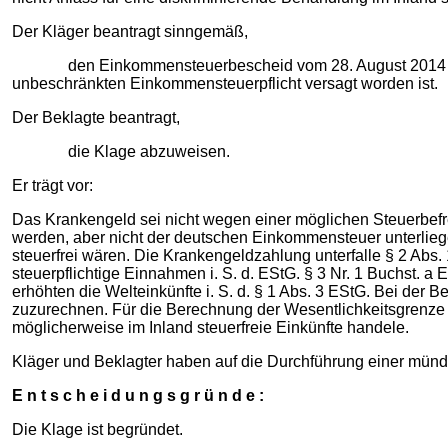
Der Kläger beantragt sinngemäß,
den Einkommensteuerbescheid vom 28. August 2014 unter 
unbeschränkten Einkommensteuerpflicht versagt worden ist.
Der Beklagte beantragt,
die Klage abzuweisen.
Er trägt vor:
Das Krankengeld sei nicht wegen einer möglichen Steuerbefre
werden, aber nicht der deutschen Einkommensteuer unterlieg
steuerfrei wären. Die Krankengeldzahlung unterfalle § 2 Abs. 
steuerpflichtige Einnahmen i. S. d. EStG. § 3 Nr. 1 Buchst.
erhöhten die Welteinkünfte i. S. d. § 1 Abs. 3 EStG. Bei der
zuzurechnen. Für die Berechnung der Wesentlichkeitsgrenze 
möglicherweise im Inland steuerfreie Einkünfte handele.
Kläger und Beklagter haben auf die Durchführung einer mündl
E n t s c h e i d u n g s g r ü n d e :
Die Klage ist begründet.