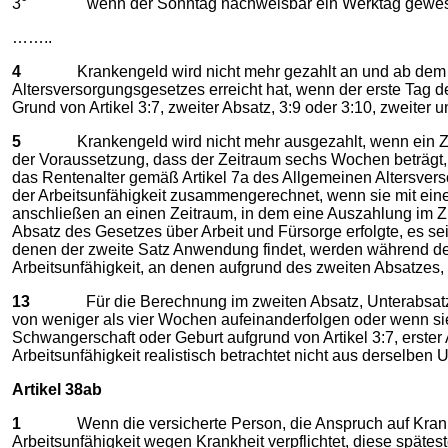
3° wenn der Sonntag nachweisbar ein Werktag gewesen w
……..
4
Krankengeld wird nicht mehr gezahlt an und ab dem Tag, 
Altersversorgungsgesetzes erreicht hat, wenn der erste Tag d
Grund von Artikel 3:7, zweiter Absatz, 3:9 oder 3:10, zweiter
5
Krankengeld wird nicht mehr ausgezahlt, wenn ein Zeitrau
der Voraussetzung, dass der Zeitraum sechs Wochen beträgt, w
das Rentenalter gemäß Artikel 7a des Allgemeinen Altersver
der Arbeitsunfähigkeit zusammengerechnet, wenn sie mit ein
anschließen an einen Zeitraum, in dem eine Auszahlung im Zu
Absatz des Gesetzes über Arbeit und Fürsorge erfolgte, es sei 
denen der zweite Satz Anwendung findet, werden während d
Arbeitsunfähigkeit, an denen aufgrund des zweiten Absatzes, 
13
Für die Berechnung im zweiten Absatz, Unterabsatz d, u
von weniger als vier Wochen aufeinanderfolgen oder wenn s
Schwangerschaft oder Geburt aufgrund von Artikel 3:7, erster 
Arbeitsunfähigkeit realistisch betrachtet nicht aus derselben 
Artikel 38ab
1
Wenn die versicherte Person, die Anspruch auf Krankengeld
Arbeitsunfähigkeit wegen Krankheit verpflichtet, diese späte