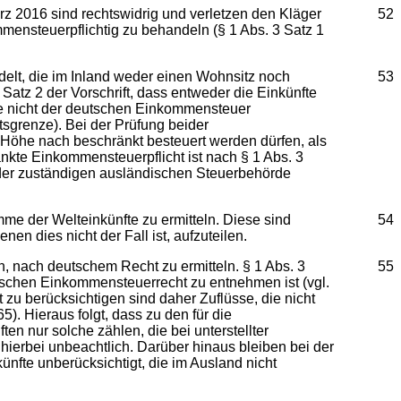
 2016 sind rechtswidrig und verletzen den Kläger
52
mensteuerpflichtig zu behandeln (§ 1 Abs. 3 Satz 1
elt, die im Inland weder einen Wohnsitz noch
53
 Satz 2 der Vorschrift, dass entweder die Einkünfte
ie nicht der deutschen Einkommensteuer
tsgrenze). Bei der Prüfung beider
Höhe nach beschränkt besteuert werden dürfen, als
nkte Einkommensteuerpflicht ist nach § 1 Abs. 3
 der zuständigen ausländischen Steuerbehörde
umme der Welteinkünfte zu ermitteln. Diese sind
54
en dies nicht der Fall ist, aufzuteilen.
n, nach deutschem Recht zu ermitteln. § 1 Abs. 3
55
eutschen Einkommensteuerrecht zu entnehmen ist (vgl.
t zu berücksichtigen sind daher Zuflüsse, die nicht
). Hieraus folgt, dass zu den für die
n nur solche zählen, die bei unterstellter
 hierbei unbeachtlich. Darüber hinaus bleiben bei der
nfte unberücksichtigt, die im Ausland nicht