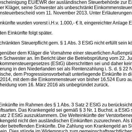
escheinigung EU/EWR der ausländischen Steuerbehörde zur Ei
der Kläger, seine Schwester als unbeschränkt Einkommensteuerp
teuerbescheid vom 11. November 2013. Unter Erläuterungen h
ünfte wurden vorerst i.H.v. 1.000,- € lt. eingereichter Anlage
n Einkünfte folgt später.
chränkten Steuerpflicht gem. § 1 Abs. 3 EStG nicht erfüllt sein 
genüber dem Kläger die Vornahme einer steuerlichen Außenprüf
n Schwester an. Im Bericht über die Betriebsprüfung vom 22. Jul
Einkommensteuergesetzes (EStG) überschritten sei und daher k
rung in den Niederlanden sei als Rentenzahlung i. S. d. § 22 N
ändische, dem Progressionsvorbehalt unterliegende Einkünfte in
14, mit dem die Einkommensteuer von bisher 16.524 Euro auf 2
cheidung vom 16. März 2016 als unbegründet zurück.
Einkünfte im Rahmen des § 1 Abs. 3 Satz 2 EStG zu berücksicht
nftsarten. Das Krankengeld sei gemäß § 3 Nr. 1 Buchst. a EStG 
Satz 2 EStG auszuklammern. Die Welteinkünfte der Verstorbene
kengeld nicht den ausländischen Einkünften zuzurechnen. Als L
ng der betreffenden Einkünfte. Die Zahlung von Krankengeld an 
 sein. Dies stünde im Widerspruch zum gemeinschaftsrechtlichen