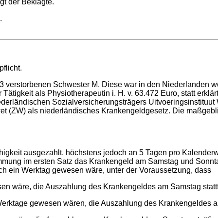
gt der Beklagte.
.
flicht.
3 verstorbenen Schwester M. Diese war in den Niederlanden woh
ätigkeit als Physiotherapeutin i. H. v. 63.472 Euro, statt erklä
ederländischen Sozialversicherungsträgers Uitvoeringsinstituu
ewet (ZW) als niederländisches Krankengeldgesetz. Die maßgeb
it ausgezahlt, höchstens jedoch an 5 Tagen pro Kalenderw
mmung im ersten Satz das Krankengeld am Samstag und Sonnta
h ein Werktag gewesen wäre, unter der Voraussetzung, dass
äre, die Auszahlung des Krankengeldes am Samstag stattf
age gewesen wären, die Auszahlung des Krankengeldes am 