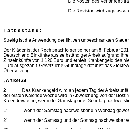
Die Kosten des Verfahrens trä
Die Revision wird zugelassen
T a t b e s t a n d :
Streitig ist die Anwendung der fiktiven unbeschränkten Steuerp
Der Kläger ist der Rechtsnachfolger seiner am 8. Februar 201
Deutschland Einkünfte aus selbständiger Arbeit aufgrund ihrer T
Zinseinkünfte von 1.126 Euro und erhielt Krankengeld des ni
Euro ausgezahlt. Gesetzliche Grundlage dafür ist das Ziekt
Übersetzung:
„Artikel 29
2
Das Krankengeld wird an jedem Tag der Arbeitsunfähigke
der ersten Kalenderwoche wird in Abweichung von der Besti
Kalenderwoche, wenn der Samstag oder Sonntag nachweislic
1° wenn der Samstag nachweisbar ein Werktag gewesen w
2° wenn der Samstag und der Sonntag nachweisbar Werkt