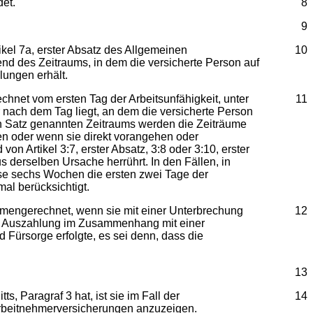
et.
8
9
l 7a, erster Absatz des Allgemeinen
10
end des Zeitraums, in dem die versicherte Person auf
lungen erhält.
net vom ersten Tag der Arbeitsunfähigkeit, unter
11
r nach dem Tag liegt, an dem die versicherte Person
en Satz genannten Zeitraums werden die Zeiträume
en oder wenn sie direkt vorangehen oder
Artikel 3:7, erster Absatz, 3:8 oder 3:10, erster
us derselben Ursache herrührt. In den Fällen, in
e sechs Wochen die ersten zwei Tage der
al berücksichtigt.
mengerechnet, wenn sie mit einer Unterbrechung
12
ne Auszahlung im Zusammenhang mit einer
d Fürsorge erfolgte, es sei denn, dass die
13
Paragraf 3 hat, ist sie im Fall der
14
 Arbeitnehmerversicherungen anzuzeigen.