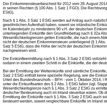
Der Einkommensteuerbescheid für 2012 vom 28. August 2014 
in seinen Rechten (§ 100 Abs. 1 Satz 1 FGO). Die Rechtsvorg
EStG).
Nach § 1 Abs. 3 Satz 1 EStG werden auf Antrag auch natürli
gewöhnlichen Aufenthalt haben, soweit sie inländische Einkünf
im Kalenderjahr zu mindestens 90 v.H. der deutschen Einkom
unterliegenden Einkünfte den Grundfreibetrag nach § 32a Abs.
Wesentlichkeitsgrenzen gelten Einkünfte, die nach einem A
nicht der deutschen Einkommensteuer unterliegend (§ 1 Abs. 3
Satz 5 EStG, dass die Höhe der nicht der deutschen Einkom
nachgewiesen wird.
Die Einkünfteermittlung nach § 1 Abs. 3 Satz 2 EStG vollzieht 
sodann in einem zweiten Schritt in die Einkünfte, die der deut
Bei der Ermittlung der Welteinkünfte sind sämtliche Einkünfte
Satz 2 EStG enthält keine spezielle Regelung, wie die Einkün
Urteil des Bundesfinanzhofs – BFH - vom 1. Oktober 2014, I R 1
unter die Einkunftsarten des § 2 Abs. 1 EStG fallen (vgl. Sta
Wesentlichkeitsgrenze nach § 1 Abs. 3 Satz 2 EStG zu ermitte
deutscher Besteuerung auch im Inland steuerbar wären. Ob dies
Ermittlung der Einkünfte nach § 1 Abs. 3 Satz 2 EStG auch s
besteuert werden, soweit vergleichbare Einkünfte im Inland ste