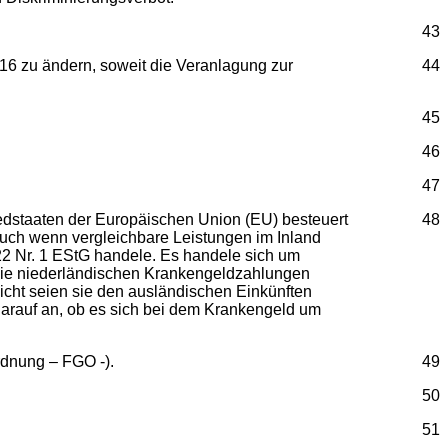
43
zu ändern, soweit die Veranlagung zur
44
45
46
47
iedstaaten der Europäischen Union (EU) besteuert
48
auch wenn vergleichbare Leistungen im Inland
§ 22 Nr. 1 EStG handele. Es handele sich um
. Die niederländischen Krankengeldzahlungen
licht seien sie den ausländischen Einkünften
darauf an, ob es sich bei dem Krankengeld um
rdnung – FGO -).
49
50
51