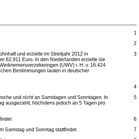
1
2
nhaft und erzielte im Streitjahr 2012 in
3
rter 62.911 Euro. In den Niederlanden erzielte sie
t Werknemersverzekeringen (UWV) i. H. v. 16.424
lichen Bestimmungen lauten in deutscher
4
oche und nicht an Samstagen und Sonntagen. In
5
g ausgezahlt, höchstens jedoch an 5 Tagen pro
indet
6
Samstag und Sonntag stattfindet
7