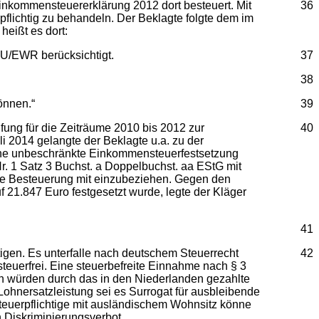
nkommensteuererklärung 2012 dort besteuert. Mit
36
flichtig zu behandeln. Der Beklagte folgte dem im
eißt es dort:
 EU/EWR berücksichtigt.
37
38
können.“
39
ung für die Zeiträume 2010 bis 2012 zur
40
i 2014 gelangte der Beklagte u.a. zu der
eine unbeschränkte Einkommensteuerfestsetzung
r. 1 Satz 3 Buchst. a Doppelbuchst. aa EStG mit
 die Besteuerung mit einzubeziehen. Gegen den
1.847 Euro festgesetzt wurde, legte der Kläger
41
igen. Es unterfalle nach deutschem Steuerrecht
42
steuerfrei. Eine steuerbefreite Einnahme nach § 3
n würden durch das in den Niederlanden gezahlte
ohnersatzleistung sei es Surrogat für ausbleibende
Steuerpflichtige mit ausländischem Wohnsitz könne
 Diskriminierungsverbot.