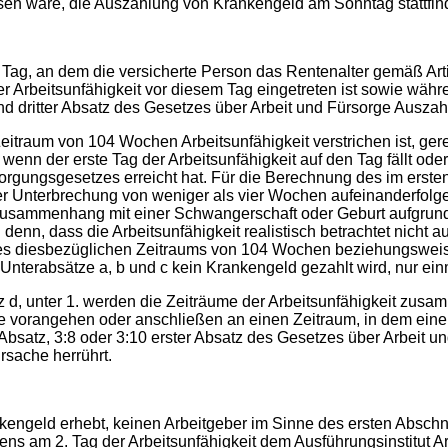
äre, die Auszahlung von Krankengeld am Sonntag stattfind
an dem die versicherte Person das Rentenalter gemäß Artike
er Arbeitsunfähigkeit vor diesem Tag eingetreten ist sowie währ
 und dritter Absatz des Gesetzes über Arbeit und Fürsorge Auszah
m von 104 Wochen Arbeitsunfähigkeit verstrichen ist, gerech
enn der erste Tag der Arbeitsunfähigkeit auf den Tag fällt ode
sorgungsgesetzes erreicht hat. Für die Berechnung des im erst
er Unterbrechung von weniger als vier Wochen aufeinanderfolg
sammenhang mit einer Schwangerschaft oder Geburt aufgrund von 
denn, dass die Arbeitsunfähigkeit realistisch betrachtet nicht a
es diesbezüglichen Zeitraums von 104 Wochen beziehungsweis
Unterabsätze a, b und c kein Krankengeld gezahlt wird, nur einm
nter 1. werden die Zeiträume der Arbeitsunfähigkeit zusam
ie vorangehen oder anschließen an einen Zeitraum, in dem ei
Absatz, 3:8 oder 3:10 erster Absatz des Gesetzes über Arbeit un
Ursache herrührt.
 erhebt, keinen Arbeitgeber im Sinne des ersten Abschnitts, 
stens am 2. Tag der Arbeitsunfähigkeit dem Ausführungsinstitut