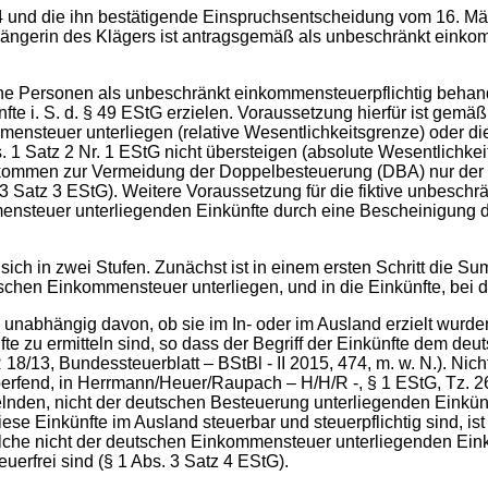
und die ihn bestätigende Einspruchsentscheidung vom 16. März
ängerin des Klägers ist antragsgemäß als unbeschränkt einkom
che Personen als unbeschränkt einkommensteuerpflichtig behand
te i. S. d. § 49 EStG erzielen. Voraussetzung hierfür ist gemäß
mensteuer unterliegen (relative Wesentlichkeitsgrenze) oder d
 1 Satz 2 Nr. 1 EStG nicht übersteigen (absolute Wesentlichkei
bkommen zur Vermeidung der Doppelbesteuerung (DBA) nur der 
 Satz 3 EStG). Weitere Voraussetzung für die fiktive unbeschrä
mensteuer unterliegenden Einkünfte durch eine Bescheinigung
sich in zwei Stufen. Zunächst ist in einem ersten Schritt die S
schen Einkommensteuer unterliegen, und in die Einkünfte, bei den
, unabhängig davon, ob sie im In- oder im Ausland erzielt wurde
fte zu ermitteln sind, so dass der Begriff der Einkünfte dem d
8/13, Bundessteuerblatt – BStBl - II 2015, 474, m. w. N.). Nich
pperfend, in Herrmann/Heuer/Raupach – H/H/R -, § 1 EStG, Tz. 265
lnden, nicht der deutschen Besteuerung unterliegenden Einkünfte
e Einkünfte im Ausland steuerbar und steuerpflichtig sind, ist
olche nicht der deutschen Einkommensteuer unterliegenden Einkü
uerfrei sind (§ 1 Abs. 3 Satz 4 EStG).