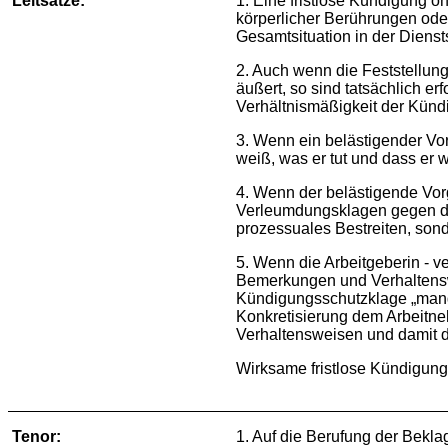
Leitsätze:
1. Eine fristlose Kündigung
körperlicher Berührungen oder
Gesamtsituation in der Diensts
2. Auch wenn die Feststellung
äußert, so sind tatsächlich e
Verhältnismäßigkeit der Künd
3. Wenn ein belästigender Vor
weiß, was er tut und dass er 
4. Wenn der belästigende Vo
Verleumdungsklagen gegen die 
prozessuales Bestreiten, sond
5. Wenn die Arbeitgeberin - v
Bemerkungen und Verhaltenswe
Kündigungsschutzklage „mange
Konkretisierung dem Arbeitne
Verhaltensweisen und damit 
Wirksame fristlose Kündigun
Tenor:
1. Auf die Berufung der Bekla