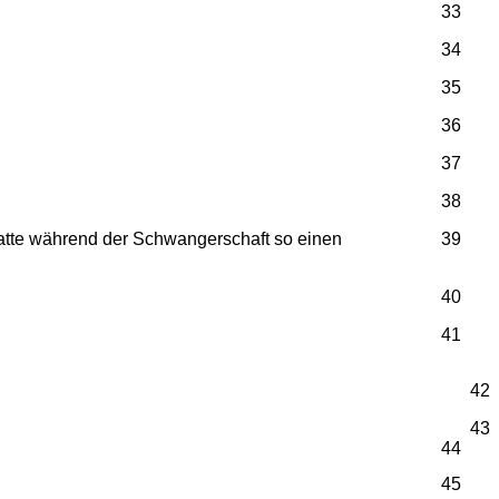
33
34
35
36
37
38
hatte während der Schwangerschaft so einen
39
40
41
42
43
44
45