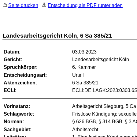
Seite drucken
Entscheidung als PDF runterladen
Landesarbeitsgericht Köln, 6 Sa 385/21
Datum:
03.03.2023
Gericht:
Landesarbeitsgericht Köln
Spruchkörper:
6. Kammer
Entscheidungsart:
Urteil
Aktenzeichen:
6 Sa 385/21
ECLI:
ECLI:DE:LAGK:2023:0303.6S
Vorinstanz:
Arbeitsgericht Siegburg, 5 C
Schlagworte:
Fristlose Kündigung; sexuell
Normen:
§ 626 BGB, § 314 BGB; § 3 A
Sachgebiet:
Arbeitsrecht