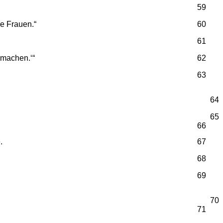
59
ie Frauen.“
60
61
s machen.‘“
62
63
64
65
66
.
67
68
69
70
71