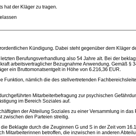
s hat der Kläger zu tragen.
gelassen
dentlichen Kündigung. Dabei steht gegenüber dem Kläger der
en Berufungsverhandlung also 54 Jahre alt. Bei der beklagten 
öD kraft arbeitsvertraglicher Bezugnahme Anwendung. Gemäß § 3
äger ein Bruttomonatsentgelt in Höhe von 6.216,36 EUR.
ktion, nämlich die des stellvertretenden Fachbereichsleiters
geführten Mitarbeiterbefragung zur psychischen Gefährdung
ästigung im Bereich Soziales auf.
gten der Abteilung Soziales zu einer Versammlung in das R
t zwischen den Parteien streitig.
Beklagte durch die Zeuginnen G und S in der Zeit vom 16.1
Mitarbeiterinnen betroffen, die inzwischen in anderen Abteilunge