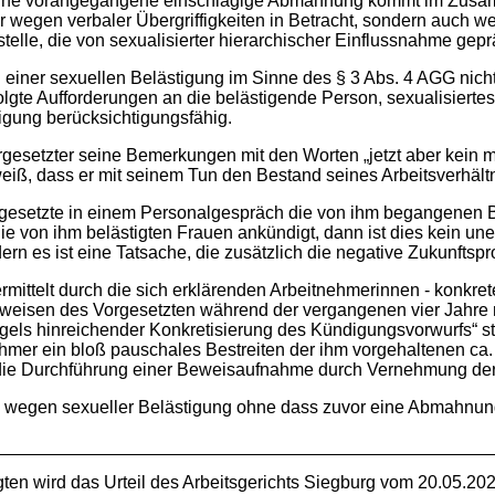
 ohne vorangegangene einschlägige Abmahnung kommt im Zusam
 wegen verbaler Übergriffigkeiten in Betracht, sondern auch w
telle, die von sexualisierter hierarchischer Einflussnahme geprä
 einer sexuellen Belästigung im Sinne des § 3 Abs. 4 AGG nicht
rfolgte Aufforderungen an die belästigende Person, sexualisiert
igung berücksichtigungsfähig.
gesetzter seine Bemerkungen mit den Worten „jetzt aber kein m
weiß, dass er mit seinem Tun den Bestand seines Arbeitsverhält
rgesetzte in einem Personalgespräch die von ihm begangenen 
von ihm belästigten Frauen ankündigt, dann ist dies kein uner
ern es ist eine Tatsache, die zusätzlich die negative Zukunfts
ermittelt durch die sich erklärenden Arbeitnehmerinnen - konkr
isen des Vorgesetzten während der vergangenen vier Jahre nic
ls hinreichender Konkretisierung des Kündigungsvorwurfs“ sta
hmer ein bloß pauschales Bestreiten der ihm vorgehaltenen ca
die Durchführung einer Beweisaufnahme durch Vernehmung der
g wegen sexueller Belästigung ohne dass zuvor eine Abmahnu
gten wird das Urteil des Arbeitsgerichts Siegburg vom 20.05.2