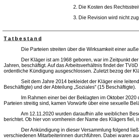
2. Die Kosten des Rechtsstreit
3. Die Revision wird nicht zu
T a t b e s t a n d
Die Parteien streiten über die Wirksamkeit einer außeror
Der Kläger ist am 1968 geboren, war im Zeitpunkt der letzt
Jahren, beschäftigt. Auf das Arbeitsverhältnis findet der TV
ordentliche Kündigung ausgeschlossen. Zuletzt bezog der Kl
Seit dem Jahre 2014 bekleidet der Kläger eine leitende Fun
Beschäftigte) und der Abteilung „Soziales“ (15 Beschäftigte).
Im Rahmen einer bei der Beklagten im Oktober 2020 durch
Parteien streitig sind, kamen Vorwürfe über eine sexuelle Bel
Am 12.11.2020 wurden daraufhin alle weiblichen Beschäfti
berichtet. Ob hier von vornherein der Name des Klägers fiel, is
Der Ankündigung in dieser Versammlung folgend ließ die 
verschiedenen Mitarbeiterinnen durchführen. Dabei waren auch 