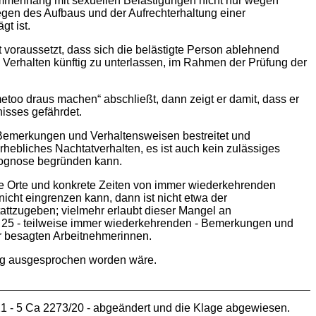
menhang mit sexuellen Belästigungen nicht nur wegen
egen des Aufbaus und der Aufrechterhaltung einer
gt ist.
 voraussetzt, dass sich die belästigte Person ablehnend
es Verhalten künftig zu unterlassen, im Rahmen der Prüfung der
etoo draus machen“ abschließt, dann zeigt er damit, dass er
nisses gefährdet.
Bemerkungen und Verhaltensweisen bestreitet und
hebliches Nachtatverhalten, es ist auch kein zulässiges
prognose begründen kann.
ete Orte und konkrete Zeiten von immer wiederkehrenden
ht eingrenzen kann, dann ist nicht etwa der
ttzugeben; vielmehr erlaubt dieser Mangel an
. 25 - teilweise immer wiederkehrenden - Bemerkungen und
 besagten Arbeitnehmerinnen.
ng ausgesprochen worden wäre.
021 - 5 Ca 2273/20 - abgeändert und die Klage abgewiesen.