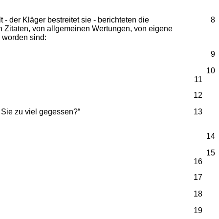
der Kläger bestreitet sie - berichteten die
8
n Zitaten, von allgemeinen Wertungen, von eigene
 worden sind:
9
10
11
12
 Sie zu viel gegessen?“
13
14
15
16
17
18
19