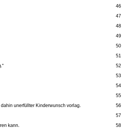
46
47
48
49
50
51
.“
52
53
54
55
 dahin unerfüllter Kinderwunsch vorlag.
56
57
hren kann.
58