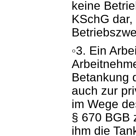
keine Betrie
KSchG dar, 
Betriebszwe
◦3. Ein Arbei
Arbeitnehme
Betankung d
auch zur pr
im Wege de
§ 670 BGB z
ihm die Tank