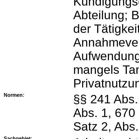
Kündigungs
Abteilung; B
der Tätigke
Annahmever
Aufwendungs
mangels Tan
Privatnutzu
Normen:
§§ 241 Abs. 
Abs. 1, 670
Satz 2, Abs
Sachgebiet: