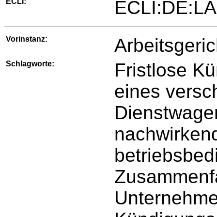
ECLI:
ECLI:DE:LA
Vorinstanz:
Arbeitsgeri
Schlagworte:
Fristlose 
eines versc
Dienstwagen
nachwirken
betriebsbed
Zusammenfa
Unternehme