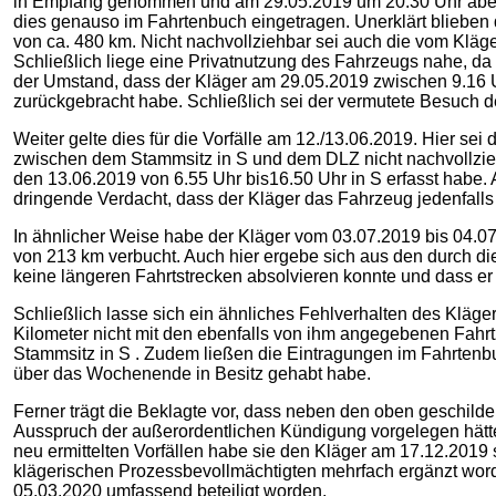
in Empfang genommen und am 29.05.2019 um 20.30 Uhr abend
dies genauso im Fahrtenbuch eingetragen. Unerklärt blieben
von ca. 480 km. Nicht nachvollziehbar sei auch die vom Kläge
Schließlich liege eine Privatnutzung des Fahrzeugs nahe, da 
der Umstand, dass der Kläger am 29.05.2019 zwischen 9.16 U
zurückgebracht habe. Schließlich sei der vermutete Besuch de
Weiter gelte dies für die Vorfälle am 12./13.06.2019. Hier 
zwischen dem Stammsitz in S und dem DLZ nicht nachvollziehb
den 13.06.2019 von 6.55 Uhr bis16.50 Uhr in S erfasst habe
dringende Verdacht, dass der Kläger das Fahrzeug jedenfall
In ähnlicher Weise habe der Kläger vom 03.07.2019 bis 04.07
von 213 km verbucht. Auch hier ergebe sich aus den durch di
keine längeren Fahrtstrecken absolvieren konnte und dass er
Schließlich lasse sich ein ähnliches Fehlverhalten des Kläge
Kilometer nicht mit den ebenfalls von ihm angegebenen Fahrt
Stammsitz in S . Zudem ließen die Eintragungen im Fahrtenbu
über das Wochenende in Besitz gehabt habe.
Ferner trägt die Beklagte vor, dass neben den oben geschild
Ausspruch der außerordentlichen Kündigung vorgelegen hätten,
neu ermittelten Vorfällen habe sie den Kläger am 17.12.2019 
klägerischen Prozessbevollmächtigten mehrfach ergänzt worde
05.03.2020 umfassend beteiligt worden.