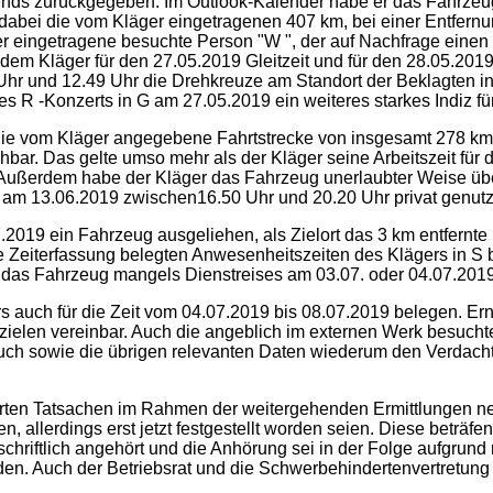
s zurückgegeben. Im Outlook-Kalender habe er das Fahrzeug 
 dabei die vom Kläger eingetragenen 407 km, bei einer Entfer
r eingetragene besuchte Person "W ", der auf Nachfrage einen 
dem Kläger für den 27.05.2019 Gleitzeit und für den 28.05.201
hr und 12.49 Uhr die Drehkreuze am Standort der Beklagten in 
s R -Konzerts in G am 27.05.2019 ein weiteres starkes Indiz fü
sei die vom Kläger angegebene Fahrtstrecke von insgesamt 278 
ar. Das gelte umso mehr als der Kläger seine Arbeitszeit für d
. Außerdem habe der Kläger das Fahrzeug unerlaubter Weise übe
s am 13.06.2019 zwischen16.50 Uhr und 20.20 Uhr privat genutz
.2019 ein Fahrzeug ausgeliehen, als Zielort das 3 km entfern
e Zeiterfassung belegten Anwesenheitszeiten des Klägers in S b
 das Fahrzeug mangels Dienstreises am 03.07. oder 04.07.2019 
rs auch für die Zeit vom 04.07.2019 bis 08.07.2019 belegen. E
zielen vereinbar. Auch die angeblich im externen Werk besuchte
ch sowie die übrigen relevanten Daten wiederum den Verdacht 
erten Tatsachen im Rahmen der weitergehenden Ermittlungen neu
 allerdings erst jetzt festgestellt worden seien. Diese beträfe
schriftlich angehört und die Anhörung sei in der Folge aufgrund
n. Auch der Betriebsrat und die Schwerbehindertenvertretung 