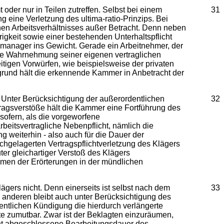
oder nur in Teilen zutreffen. Selbst bei einem
31
eine Verletzung des ultima-ratio-Prinzips. Bei
hen Arbeitsverhältnisses außer Betracht. Denn neben
gkeit sowie einer bestehenden Unterhaltspflicht
tsmanager ins Gewicht. Gerade ein Arbeitnehmer, der
rekte Wahrnehmung seiner eigenen vertraglichen
itigen Vorwürfen, wie beispielsweise der privaten
ergrund hält die erkennende Kammer in Anbetracht der
Unter Berücksichtigung der außerordentlichen
32
tragsverstöße hält die Kammer eine Fortführung des
nsofern, als die vorgeworfene
arbeitsvertragliche Nebenpflicht, nämlich die
g weiterhin - also auch für die Dauer der
chgelagerten Vertragspflichtverletzung des Klägers
er gleichartiger Verstoß des Klägers
hmen der Erörterungen in der mündlichen
ers nicht. Denn einerseits ist selbst nach dem
33
nderen bleibt auch unter Berücksichtigung des
entlichen Kündigung die hierdurch verlängerte
te zumutbar. Zwar ist der Beklagten einzuräumen,
cht abgeschlossene Bearbeitungsdauer des