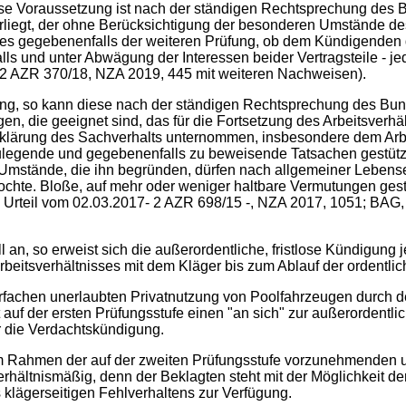
se Voraussetzung ist nach der ständigen Rechtsprechung des Bu
vorliegt, der ohne Berücksichtigung der besonderen Umstände des 
 es gegebenenfalls der weiteren Prüfung, ob dem Kündigenden d
 und unter Abwägung der Interessen beider Vertragsteile - jeden
8- 2 AZR 370/18, NZA 2019, 445 mit weiteren Nachweisen).
g, so kann diese nach der ständigen Rechtsprechung des Bundes
, die geeignet sind, das für die Fortsetzung des Arbeitsverhält
ufklärung des Sachverhalts unternommen, insbesondere dem Ar
legende und gegebenenfalls zu beweisende Tatsachen gestützt 
Die Umstände, die ihn begründen, dürfen nach allgemeiner Leben
mochte. Bloße, auf mehr oder weniger haltbare Vermutungen gest
 Urteil vom 02.03.2017- 2 AZR 698/15 -, NZA 2017, 1051; BAG,
o erweist sich die außerordentliche, fristlose Kündigung jed
eitsverhältnisses mit dem Kläger bis zum Ablauf der ordentlic
en unerlaubten Privatnutzung von Poolfahrzeugen durch den 
ft auf der ersten Prüfungsstufe einen "an sich" zur außerorden
ür die Verdachtskündigung.
g im Rahmen der auf der zweiten Prüfungsstufe vorzunehmende
verhältnismäßig, denn der Beklagten steht mit der Möglichkeit 
 klägerseitigen Fehlverhaltens zur Verfügung.