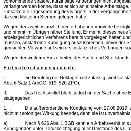
vorkommende spätere, kurzfristige Änderungen nicht abgebil
verlangt werden könne, dass er sich an einzelne Arbeitstage
Einsätze die Tagesordnung des Klägers in der Vergangenheit 
da sein Mutter im Sterben gelegen habe.
Wegen der zweitinstanzlich neu erhobenen Vorwürfe bezüglich 
und nimmt im Übrigen näher Stellung. Er meint, dieses neue V
arbeitsgerichtlichen Verfahrens bereits vorgelegen hätten un
müssen, anstatt eine Kündigung auszusprechen, bevor der Sach
gemachten Vorwürfe auf sein erstinstanzliches Vorbringen 
Wegen der weiteren Einzelheiten des Sach- und Streitstands
E n t s c h e i d u n g s g r ü n d e:
I. Die Berufung der Beklagten ist zulässig, weil sie statth
Abs. 6 Satz 1 ArbGG, 519, 520 ZPO).
II. Das Rechtsmittel bleibt jedoch in der Sache ohne Erfol
stattgegeben.
1. Die außerordentliche Kündigung vom 27.08.2019 ist sow
nicht mit sofortiger Wirkung beendet, denn sie ist unverhältni
a) Nach § 626 Abs. 1 BGB kann ein Arbeitsverhältnis auß
Kündigenden unter Berücksichtigung aller Umstände des Einze