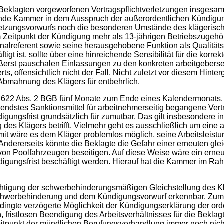
Beklagten vorgeworfenen Vertragspflichtverletzungen insgesamt 
ende Kammer in dem Ausspruch der außerordentlichen Kündigung 
rletzungsvorwurfs noch die besonderen Umstände des klägerisc
eitpunkt der Kündigung mehr als 13-jährigen Betriebszugehöri
sonalreferent sowie seine herausgehobene Funktion als Qualitä
igt ist, sollte über eine hinreichende Sensibilität für die kor
ußerst pauschalen Einlassungen zu den konkreten arbeitgeberse
, offensichtlich nicht der Fall. Nicht zuletzt vor diesem Hint
Abmahnung des Klägers für entbehrlich.
§ 622 Abs. 2 BGB fünf Monate zum Ende eines Kalendermonats. 
endstes Sanktionsmittel für arbeitnehmerseitig begangene Ver
igungsfrist grundsätzlich für zumutbar. Das gilt insbesondere i
ng des Klägers betrifft. Vielmehr geht es ausschließlich um eine 
it wäre es dem Kläger problemlos möglich, seine Arbeitsleistun
ndererseits könnte die Beklagte die Gefahr einer erneuten glei
von Poolfahrzeugen beseitigen. Auf diese Weise wäre ein erneut
digungsfrist beschäftigt werden. Hierauf hat die Kammer im Ra
tigung der schwerbehinderungsmäßigen Gleichstellung des Kläg
hwerbehinderung und dem Kündigungsvorwurf erkennbar. Zum a
dingte verzögerte Möglichkeit der Kündigungserklärung der ord
 fristlosen Beendigung des Arbeitsverhältnisses für die Beklag
Zeitpunkt der mündlichen Berufungsverhandlung immer noch ni