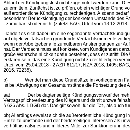
Ablauf der Kündigungsfrist nicht zugemutet werden kann. Die
zu ermitteln. Zunächst ist zu prüfen, ob ein wichtiger Grund 
außerordentliche Kündigung zu rechtfertigen. Alsdann bedarf
besonderer Berücksichtigung der konkreten Umstände des Falls
- zumutbar ist oder nicht (zuletzt BAG, Urteil vom 13.12.201
Handelt es sich dabei um eine sogenannte Verdachtskündigun
auf objektive Tatsachen gründende Verdachtsmomente vorliegen
wenn der Arbeitgeber alle zumutbaren Anstrengungen zur A
hat. Der Verdacht muss auf konkrete, vom Kündigenden darzu
große Wahrscheinlichkeit dafür bestehen, dass er zutrifft. 
erklären sein, das eine Kündigung nicht zu rechtfertigen ver
Urteil vom 25.04.2018 - 2 AZR 611/17, NZA 2018, 1405; BAG,
2016, 72235).
b) Wendet man diese Grundsätze im vorliegenden Fall an, s
ist bei Abwägung der Gesamtumstände die Fortsetzung des Arb
aa) Der beklagtenseitige Kündigungsvorwurf der mehrfach
Vertragspflichtverletzung des Klägers und damit unzweifelha
§ 626 Abs. 1 BGB dar. Das gilt sowohl für die Tat-, als auch f
bb) Allerdings erweist sich die außerordentliche Kündigun
Einzelfallumstände und der beiderseitigen Interessen als un
verhältnismäßiges und milderes Mittel zur Sanktionierung des