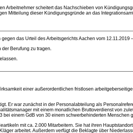
ten Arbeitnehmer scheitert das Nachschieben von Kündigungsg
en Mitteilung dieser Kündigungsgründe an das Integrationsamt.
n gegen das Urteil des Arbeitsgerichts Aachen vom 12.11.2019 
n der Berufung zu tragen.
gelassen.
Wirksamkeit einer außerordentlichen fristlosen arbeitgebersei
tigt. Er war zunächst in der Personalabteilung als Personalrefe
litätsmanager mit einem monatlichen Bruttoverdienst von zuletzt
013 bei einem GdB von 30 einem schwerbehinderten Menschen gl
ieartikeln mit ca. 2.000 Mitarbeitern. Sie hat ihren Hauptstandort
äger arbeitet. Außerdem verfügt die Beklagte über Niederlassu