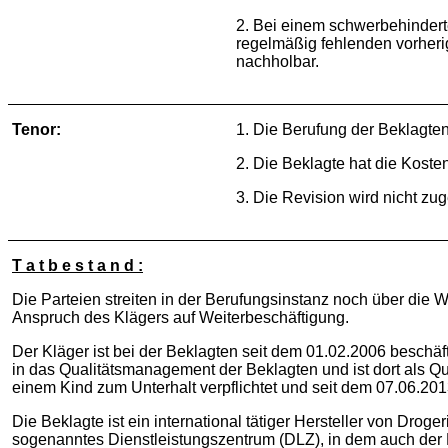
2. Bei einem schwerbehinder
regelmäßig fehlenden vorherig
nachholbar.
Tenor:
1. Die Berufung der Beklagte
2. Die Beklagte hat die Koste
3. Die Revision wird nicht zu
T a t b e s t a n d :
Die Parteien streiten in der Berufungsinstanz noch über die 
Anspruch des Klägers auf Weiterbeschäftigung.
Der Kläger ist bei der Beklagten seit dem 01.02.2006 beschäf
in das Qualitätsmanagement der Beklagten und ist dort als Qua
einem Kind zum Unterhalt verpflichtet und seit dem 07.06.2
Die Beklagte ist ein international tätiger Hersteller von Droger
sogenanntes Dienstleistungszentrum (DLZ), in dem auch der Kl