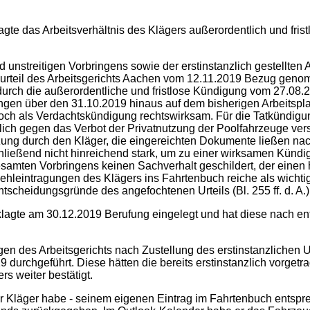
lagte das Arbeitsverhältnis des Klägers außerordentlich und fr
d unstreitigen Vorbringens sowie der erstinstanzlich gestellte
rteil des Arbeitsgerichts Aachen vom 12.11.2019 Bezug genomme
 durch die außerordentliche und fristlose Kündigung vom 27.08.2
ungen über den 31.10.2019 hinaus auf dem bisherigen Arbeitspla
noch als Verdachtskündigung rechtswirksam. Für die Tatkündigu
ich gegen das Verbot der Privatnutzung der Poolfahrzeuge ve
tzung durch den Kläger, die eingereichten Dokumente ließen n
chließend nicht hinreichend stark, um zu einer wirksamen Künd
amten Vorbringens keinen Sachverhalt geschildert, der einen 
Fehleintragungen des Klägers ins Fahrtenbuch reiche als wicht
tscheidungsgründe des angefochtenen Urteils (Bl. 255 ff. d. 
eklagte am 30.12.2019 Berufung eingelegt und hat diese nach e
gen des Arbeitsgerichts nach Zustellung des erstinstanzlichen U
19 durchgeführt. Diese hätten die bereits erstinstanzlich vor
s weiter bestätigt.
 Der Kläger habe - seinem eigenen Eintrag im Fahrtenbuch ents