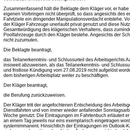
Zusammenfassend hält die Beklagte dem Kläger vor, er habe
eigenen Vorbringen nicht überprüft, so dass angesichts des e
Fahrtziele ein dringender Manipulationsverdacht entstehe. V
der Kläger Fahrzeuge unerlaubt privat genutzt und diese N
Gesamtwürdigung des klägerischen Verhaltens, dass zumindes
Poolfahrzeuge durch den Kläger bestehe. Angesichts der Schw
nicht zuzumuten.
Die Beklagte beantragt,
das Teilanerkenntnis- und Schlussurteil des Arbeitsgerichts 
insoweit abzuweisen, als das Teilanerkenntnis- und Schlussurte
und fristlose Kündigung vom 27.08.2019 nicht aufgelöst word
dem bisherigen Arbeitsplatz weiter zu beschäftigen.
Der Kläger beantragt,
die Berufung zurückzuweisen.
Der Kläger tritt der angefochtenen Entscheidung des Arbeitsge
Dienstfahrten und von immer wieder anfallender Sonntagsarbei
Woche genutzt. Die Eintragungen im Fahrtenbuch erläutert er
an einem Tag jeweils nur eins exemplarisch eingetragen wor
systemimmanent. Hinsichtlich der Eintragungen im Outlook-Ka