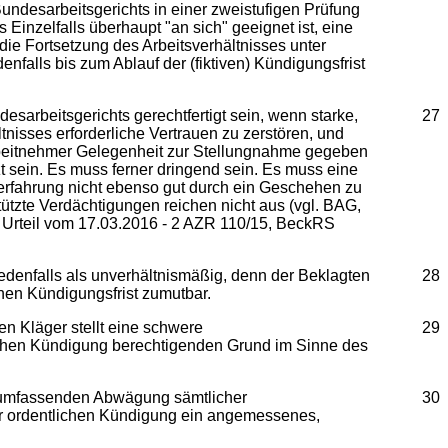
ndesarbeitsgerichts in einer zweistufigen Prüfung
Einzelfalls überhaupt "an sich" geeignet ist, eine
ie Fortsetzung des Arbeitsverhältnisses unter
falls bis zum Ablauf der (fiktiven) Kündigungsfrist
arbeitsgerichts gerechtfertigt sein, wenn starke,
27
nisses erforderliche Vertrauen zu zerstören, und
beitnehmer Gelegenheit zur Stellungnahme gegeben
sein. Es muss ferner dringend sein. Es muss eine
serfahrung nicht ebenso gut durch ein Geschehen zu
ützte Verdächtigungen reichen nicht aus (vgl. BAG,
 Urteil vom 17.03.2016 - 2 AZR 110/15, BeckRS
enfalls als unverhältnismäßig, denn der Beklagten
28
hen Kündigungsfrist zumutbar.
Kläger stellt eine schwere
29
tlichen Kündigung berechtigenden Grund im Sinne des
n umfassenden Abwägung sämtlicher
30
der ordentlichen Kündigung ein angemessenes,