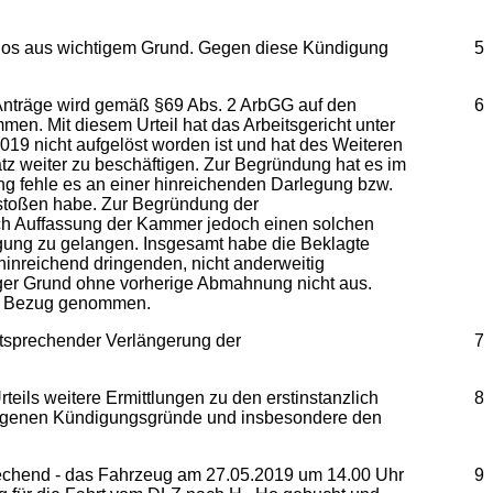
istlos aus wichtigem Grund. Gegen diese Kündigung
5
n Anträge wird gemäß §69 Abs. 2 ArbGG auf den
6
n. Mit diesem Urteil hat das Arbeitsgericht unter
019 nicht aufgelöst worden ist und hat des Weiteren
tz weiter zu beschäftigen. Zur Begründung hat es im
ng fehle es an einer hinreichenden Darlegung bzw.
rstoßen habe. Zur Begründung der
ach Auffassung der Kammer jedoch einen solchen
igung zu gelangen. Insgesamt habe die Beklagte
hinreichend dringenden, nicht anderweitig
iger Grund ohne vorherige Abmahnung nicht aus.
A.) Bezug genommen.
ntsprechender Verlängerung der
7
rteils weitere Ermittlungen zu den erstinstanzlich
8
getragenen Kündigungsgründe und insbesondere den
prechend - das Fahrzeug am 27.05.2019 um 14.00 Uhr
9