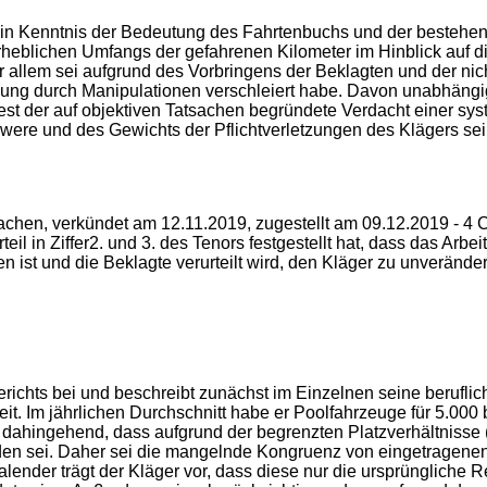
 in Kenntnis der Bedeutung des Fahrtenbuchs und der bestehen
rheblichen Umfangs der gefahrenen Kilometer im Hinblick auf d
or allem sei aufgrund des Vorbringens der Beklagten und der n
utzung durch Manipulationen verschleiert habe. Davon unabhä
t der auf objektiven Tatsachen begründete Verdacht einer sys
ere und des Gewichts der Pflichtverletzungen des Klägers sei 
Aachen, verkündet am 12.11.2019, zugestellt am 09.12.2019 - 4
il in Ziffer2. und 3. des Tenors festgestellt hat, dass das Arbe
en ist und die Beklagte verurteilt wird, den Kläger zu unverän
richts bei und beschreibt zunächst im Einzelnen seine berufliche
t. Im jährlichen Durchschnitt habe er Poolfahrzeuge für 5.000 
 dahingehend, dass aufgrund der begrenzten Platzverhältnisse (
den sei. Daher sei die mangelnde Kongruenz von eingetragenen
lender trägt der Kläger vor, dass diese nur die ursprüngliche 