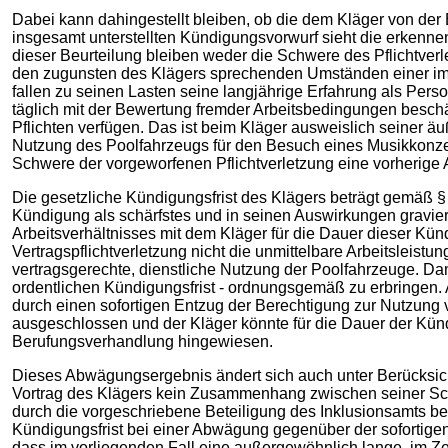
Dabei kann dahingestellt bleiben, ob die dem Kläger von der 
insgesamt unterstellten Kündigungsvorwurf sieht die erkenn
dieser Beurteilung bleiben weder die Schwere des Pflichtve
den zugunsten des Klägers sprechenden Umständen einer im Z
fallen zu seinen Lasten seine langjährige Erfahrung als Per
täglich mit der Bewertung fremder Arbeitsbedingungen beschäft
Pflichten verfügen. Das ist beim Kläger ausweislich seiner ä
Nutzung des Poolfahrzeugs für den Besuch eines Musikkonzerts
Schwere der vorgeworfenen Pflichtverletzung eine vorherige 
Die gesetzliche Kündigungsfrist des Klägers beträgt gemäß 
Kündigung als schärfstes und in seinen Auswirkungen gravier
Arbeitsverhältnisses mit dem Kläger für die Dauer dieser Künd
Vertragspflichtverletzung nicht die unmittelbare Arbeitsleistu
vertragsgerechte, dienstliche Nutzung der Poolfahrzeuge. Dam
ordentlichen Kündigungsfrist - ordnungsgemäß zu erbringen. A
durch einen sofortigen Entzug der Berechtigung zur Nutzung 
ausgeschlossen und der Kläger könnte für die Dauer der Kün
Berufungsverhandlung hingewiesen.
Dieses Abwägungsergebnis ändert sich auch unter Berücksich
Vortrag des Klägers kein Zusammenhang zwischen seiner Sc
durch die vorgeschriebene Beteiligung des Inklusionsamts be
Kündigungsfrist bei einer Abwägung gegenüber der sofortigen,
dass im vorliegenden Fall eine außergewöhnlich lange, im 