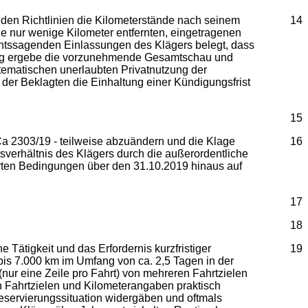
den Richtlinien die Kilometerstände nach seinem
14
ie nur wenige Kilometer entfernten, eingetragenen
ichtssagenden Einlassungen des Klägers belegt, dass
ngig ergebe die vorzunehmende Gesamtschau und
tematischen unerlaubten Privatnutzung der
der Beklagten die Einhaltung einer Kündigungsfrist
15
 Ca 2303/19 - teilweise abzuändern und die Klage
16
itsverhältnis des Klägers durch die außerordentliche
derten Bedingungen über den 31.10.2019 hinaus auf
17
18
 Tätigkeit und das Erfordernis kurzfristiger
19
bis 7.000 km im Umfang von ca. 2,5 Tagen in der
nur eine Zeile pro Fahrt) von mehreren Fahrtzielen
 Fahrtzielen und Kilometerangaben praktisch
Reservierungssituation widergäben und oftmals