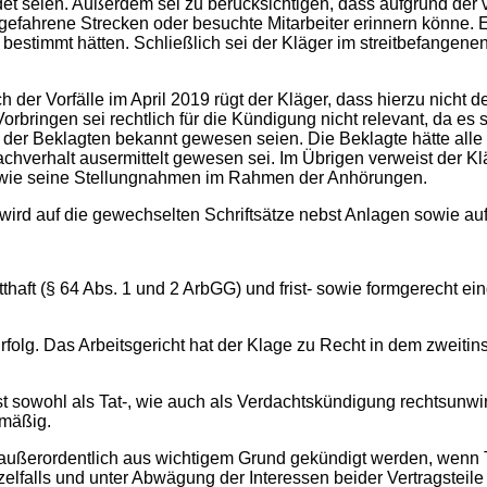
det seien. Außerdem sei zu berücksichtigen, dass aufgrund der
, gefahrene Strecken oder besuchte Mitarbeiter erinnern könne
bestimmt hätten. Schließlich sei der Kläger im streitbefangen
der Vorfälle im April 2019 rügt der Kläger, dass hierzu nicht d
orbringen sei rechtlich für die Kündigung nicht relevant, da es
d der Beklagten bekannt gewesen seien. Die Beklagte hätte alle
verhalt ausermittelt gewesen sei. Im Übrigen verweist der Klä
sowie seine Stellungnahmen im Rahmen der Anhörungen.
 wird auf die gewechselten Schriftsätze nebst Anlagen sowie a
aft (§ 64 Abs. 1 und 2 ArbGG) und frist- sowie formgerecht ein
g. Das Arbeitsgericht hat der Klage zu Recht in dem zweitins
ohl als Tat-, wie auch als Verdachtskündigung rechtsunwirks
smäßig.
erordentlich aus wichtigem Grund gekündigt werden, wenn Ta
lfalls und unter Abwägung der Interessen beider Vertragsteile 