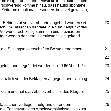
 vom Kläger über Jahre entwickelten Routine kaum
. Erschwerend komme hinzu, dass häufig spontane
en Zeitraum emotional besonders belastet gewesen,
er Betriebsrat von vornherein angehört worden sei
20
 sich um Tatsachen handele, die zum Zeitpunkt des
 Vorwürfe rechtzeitig sammeln und präzisieren
ger wegen der bereits erstinstanzlich geltend
uf die Sitzungsniederschriften Bezug genommen.
21
22
gelegt und begründet worden ist (§§ 66Abs. 1, 64
23
tanzlich von der Beklagten angegriffenen Umfang
24
am und hat das Arbeitsverhältnis des Klägers
25
tsachen vorliegen, aufgrund derer dem
26
die Fortsetzung des Arbeitsverhältnisses bis zum