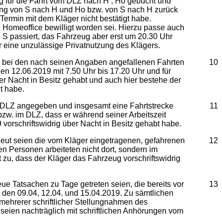
für die Fahrt vom DLZ nach H , Ho gebucht und
nung von S nach H und Ho bzw. von S nach H zurück
Termin mit dem Kläger nicht bestätigt habe.
9 Homeoffice bewilligt worden sei. Hierzu passe auch
S passiert, das Fahrzeug aber erst um 20.30 Uhr
r eine unzulässige Privatnutzung des Klägers.
km bei den nach seinen Angaben angefallenen Fahrten
10
en 12.06.2019 mit 7.50 Uhr bis 17.20 Uhr und für
r Nacht in Besitz gehabt und auch hier bestehe der
t habe.
te DLZ angegeben und insgesamt eine Fahrtstrecke
11
zw. im DLZ, dass er während seiner Arbeitszeit
vorschriftswidrig über Nacht in Besitz gehabt habe.
rneut seien die vom Kläger eingetragenen, gefahrenen
12
n Personen arbeiteten nicht dort, sondern im
zu, dass der Kläger das Fahrzeug vorschriftswidrig
e Tatsachen zu Tage getreten seien, die bereits vor
13
n den 09.04, 12.04. und 15.04.2019. Zu sämtlichen
 mehrerer schriftlicher Stellungnahmen des
seien nachträglich mit schriftlichen Anhörungen vom