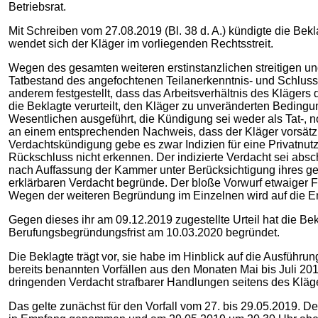
Betriebsrat.
Mit Schreiben vom 27.08.2019 (Bl. 38 d. A.) kündigte die Bek
wendet sich der Kläger im vorliegenden Rechtsstreit.
Wegen des gesamten weiteren erstinstanzlichen streitigen un
Tatbestand des angefochtenen Teilanerkenntnis- und Schlussu
anderem festgestellt, dass das Arbeitsverhältnis des Klägers
die Beklagte verurteilt, den Kläger zu unveränderten Beding
Wesentlichen ausgeführt, die Kündigung sei weder als Tat-, 
an einem entsprechenden Nachweis, dass der Kläger vorsätzl
Verdachtskündigung gebe es zwar Indizien für eine Privatnu
Rückschluss nicht erkennen. Der indizierte Verdacht sei abs
nach Auffassung der Kammer unter Berücksichtigung ihres ges
erklärbaren Verdacht begründe. Der bloße Vorwurf etwaiger 
Wegen der weiteren Begründung im Einzelnen wird auf die En
Gegen dieses ihr am 09.12.2019 zugestellte Urteil hat die B
Berufungsbegründungsfrist am 10.03.2020 begründet.
Die Beklagte trägt vor, sie habe im Hinblick auf die Ausführun
bereits benannten Vorfällen aus den Monaten Mai bis Juli 20
dringenden Verdacht strafbarer Handlungen seitens des Kläger
Das gelte zunächst für den Vorfall vom 27. bis 29.05.2019.