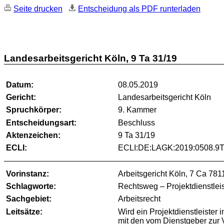
Seite drucken
Entscheidung als PDF runterladen
Landesarbeitsgericht Köln, 9 Ta 31/19
Datum:
08.05.2019
Gericht:
Landesarbeitsgericht Köln
Spruchkörper:
9. Kammer
Entscheidungsart:
Beschluss
Aktenzeichen:
9 Ta 31/19
ECLI:
ECLI:DE:LAGK:2019:0508.9T
Vorinstanz:
Arbeitsgericht Köln, 7 Ca 781
Schlagworte:
Rechtsweg – Projektdienstlei
Sachgebiet:
Arbeitsrecht
Leitsätze:
Wird ein Projektdienstleiste
mit den vom Dienstgeber zur Ve