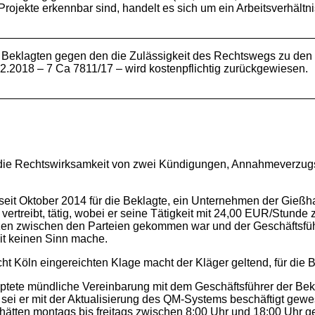
jekte erkennbar sind, handelt es sich um ein Arbeitsverhältni
 Beklagten gegen den die Zulässigkeit des Rechtswegs zu den G
2.2018 – 7 Ca 7811/17 – wird kostenpflichtig zurückgewiesen.
htswirksamkeit von zwei Kündigungen, Annahmeverzugsver
ber 2014 für die Beklagte, ein Unternehmen der Gießharzv
d vertreibt, tätig, wobei er seine Tätigkeit mit 24,00 EUR/Stunde
nzen zwischen den Parteien gekommen war und der Geschäftsfüh
it keinen Sinn mache.
ngereichten Klage macht der Kläger geltend, für die Bekla
ndliche Vereinbarung mit dem Geschäftsführer der Beklag
 sei er mit der Aktualisierung des QM-Systems beschäftigt gew
ätten montags bis freitags zwischen 8:00 Uhr und 18:00 Uhr ge