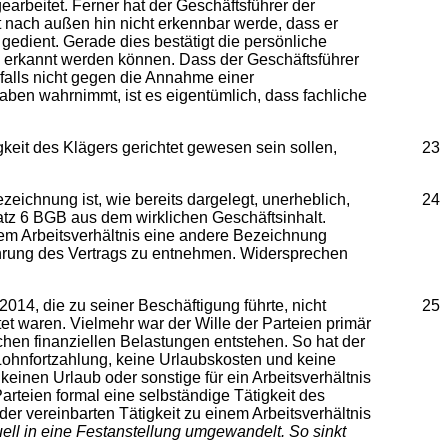
earbeitet. Ferner hat der Geschäftsführer der
 nach außen hin nicht erkennbar werde, dass er
 gedient. Gerade dies bestätigt die persönliche
ätte erkannt werden können. Dass der Geschäftsführer
nfalls nicht gegen die Annahme einer
aben wahrnimmt, ist es eigentümlich, dass fachliche
 des Klägers gerichtet gewesen sein sollen,
23
nung ist, wie bereits dargelegt, unerheblich,
24
Satz 6 BGB aus dem wirklichen Geschäftsinhalt.
em Arbeitsverhältnis eine andere Bezeichnung
führung des Vertrags zu entnehmen. Widersprechen
die zu seiner Beschäftigung führte, nicht
25
tet waren. Vielmehr war der Wille der Parteien primär
ischen finanziellen Belastungen entstehen. So hat der
ohnfortzahlung, keine Urlaubskosten und keine
keinen Urlaub oder sonstige für ein Arbeitsverhältnis
arteien formal eine selbständige Tätigkeit des
er vereinbarten Tätigkeit zu einem Arbeitsverhältnis
uell in eine Festanstellung umgewandelt. So sinkt