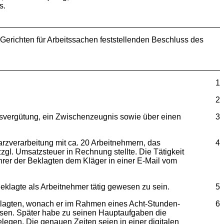
s.
erichten für Arbeitssachen feststellenden Beschluss des
1
2
gütung, ein Zwischenzeugnis sowie über einen
3
erarbeitung mit ca. 20 Arbeitnehmern, das
4
 zzgl. Umsatzsteuer in Rechnung stellte. Die Tätigkeit
rer der Beklagten dem Kläger in einer E-Mail vom
gte als Arbeitnehmer tätig gewesen zu sein.
5
ten, wonach er im Rahmen eines Acht-Stunden-
6
esen. Später habe zu seinen Hauptaufgaben die
legen. Die genauen Zeiten seien in einer digitalen