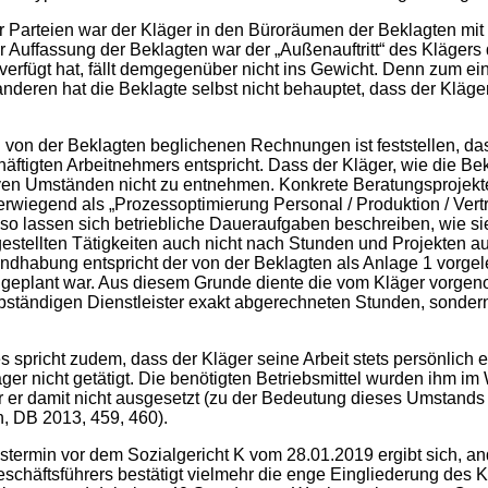
 war der Kläger in den Büroräumen der Beklagten mit den v
er Auffassung der Beklagten war der „Außenauftritt“ des Klägers 
erfügt hat, fällt demgegenüber nicht ins Gewicht. Denn zum eine
anderen hat die Beklagte selbst nicht behauptet, dass der Kläg
eklagten beglichenen Rechnungen ist feststellen, dass de
schäftigten Arbeitnehmers entspricht. Dass der Kläger, wie die 
iven Umständen nicht zu entnehmen. Konkrete Beratungsprojekte
wiegend als „Prozessoptimierung Personal / Produktion / Vert
so lassen sich betriebliche Daueraufgaben beschreiben, wie si
estellten Tätigkeiten auch nicht nach Stunden und Projekten 
ndhabung entspricht der von der Beklagten als Anlage 1 vorge
 geplant war. Aus diesem Grunde diente die vom Kläger vorge
bständigen Dienstleister exakt abgerechneten Stunden, sonde
udem, dass der Kläger seine Arbeit stets persönlich erbrac
läger nicht getätigt. Die benötigten Betriebsmittel wurden ihm 
 er damit nicht ausgesetzt (zu der Bedeutung dieses Umstands
n, DB 2013, 459, 460).
dem Sozialgericht K vom 28.01.2019 ergibt sich, anders a
schäftsführers bestätigt vielmehr die enge Eingliederung des 