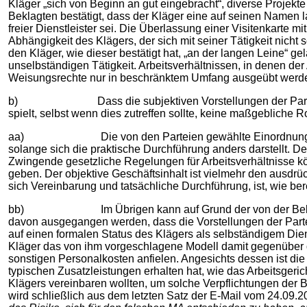
Kläger „sich von Beginn an gut eingebracht“, diverse Projekte
Beklagten bestätigt, dass der Kläger eine auf seinen Namen
freier Dienstleister sei. Die Überlassung einer Visitenkarte m
Abhängigkeit des Klägers, der sich mit seiner Tätigkeit nicht 
den Kläger, wie dieser bestätigt hat, „an der langen Leine“ 
unselbständigen Tätigkeit. Arbeitsverhältnissen, in denen de
Weisungsrechte nur in beschränktem Umfang ausgeübt werd
b) Dass die subjektiven Vorstellungen der Parteien nac
spielt, selbst wenn dies zutreffen sollte, keine maßgebliche Ro
aa) Die von den Parteien gewählte Einordnung des Vertra
solange sich die praktische Durchführung anders darstellt. D
Zwingende gesetzliche Regelungen für Arbeitsverhältnisse k
geben. Der objektive Geschäftsinhalt ist vielmehr den ausdr
sich Vereinbarung und tatsächliche Durchführung, ist, wie ber
bb) Im Übrigen kann auf Grund der von der Beklagten al
davon ausgegangen werden, dass die Vorstellungen der Parteien
auf einen formalen Status des Klägers als selbständigem Dienst
Kläger das von ihm vorgeschlagene Modell damit gegenüber 
sonstigen Personalkosten anfielen. Angesichts dessen ist die 
typischen Zusatzleistungen erhalten hat, wie das Arbeitsgeric
Klägers vereinbaren wollten, um solche Verpflichtungen der B
wird schließlich aus dem letzten Satz der E-Mail vom 24.09.2