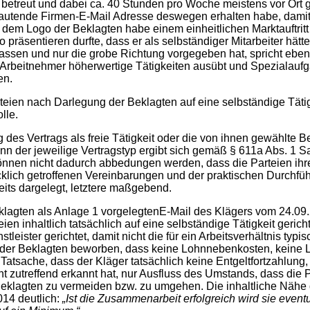
 betreut und dabei ca. 40 Stunden pro Woche meistens vor Ort g
 lautende Firmen-E-Mail Adresse deswegen erhalten habe, damit
it dem Logo der Beklagten habe einem einheitlichen Marktauftritt
so präsentieren durfte, dass er als selbständiger Mitarbeiter h
gelassen und nur die grobe Richtung vorgegeben hat, spricht ebe
r Arbeitnehmer höherwertige Tätigkeiten ausübt und Spezialaufg
en.
h Darlegung der Beklagten auf eine selbständige Tätigkeit
lle.
gs als freie Tätigkeit oder die von ihnen gewählte Bezeich
enn der jeweilige Vertragstyp ergibt sich gemäß § 611a Abs. 1 
önnen nicht dadurch abbedungen werden, dass die Parteien ihr
ücklich getroffenen Vereinbarungen und der praktischen Durch
eits dargelegt, letztere maßgebend.
s Anlage 1 vorgelegtenE-Mail des Klägers vom 24.09.2014, 
 inhaltlich tatsächlich auf eine selbständige Tätigkeit gerich
leister gerichtet, damit nicht die für ein Arbeitsverhältnis typ
der Beklagten beworben, dass keine Lohnnebenkosten, keine L
Tatsache, dass der Kläger tatsächlich keine Entgeltfortzahlung, 
ht zutreffend erkannt hat, nur Ausfluss des Umstands, dass die P
eklagten zu vermeiden bzw. zu umgehen. Die inhaltliche Nähe d
014 deutlich:
„Ist die Zusammenarbeit erfolgreich wird sie event