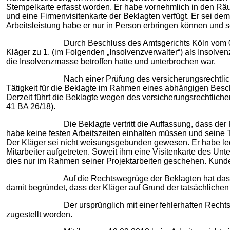
Stempelkarte erfasst worden. Er habe vornehmlich in den Räu
und eine Firmenvisitenkarte der Beklagten verfügt. Er sei de
Arbeitsleistung habe er nur in Person erbringen können und se
Durch Beschluss des Amtsgerichts Köln vom 05.01.2017
Kläger zu 1. (im Folgenden „Insolvenzverwalter“) als Insolven
die Insolvenzmasse betroffen hatte und unterbrochen war.
Nach einer Prüfung des versicherungsrechtlichen Stat
Tätigkeit für die Beklagte im Rahmen eines abhängigen Besc
Derzeit führt die Beklagte wegen des versicherungsrechtlich
41 BA 26/18).
Die Beklagte vertritt die Auffassung, dass der Kläger a
habe keine festen Arbeitszeiten einhalten müssen und seine T
Der Kläger sei nicht weisungsgebunden gewesen. Er habe ledig
Mitarbeiter aufgetreten. Soweit ihm eine Visitenkarte des U
dies nur im Rahmen seiner Projektarbeiten geschehen. Kunden
Auf die Rechtswegrüge der Beklagten hat das Arbeitsger
damit begründet, dass der Kläger auf Grund der tatsächliche
Der ursprünglich mit einer fehlerhaften Rechtsmittelb
zugestellt worden.