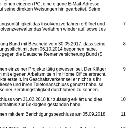
on, einen eigenen PC, eine eigene E-Mail-Adresse
uf seine direkten Weisungen hin gearbeitet. Seine
fähigkeit das Insolvenzverfahren eröffnet und
7
solvenzverwalter das Verfahren wieder auf, soweit es
 Bund mit Bescheid vom 30.05.2017, dass seine
8
rungspflicht mit dem 06.10.2014 begonnen habe.
eit gegen die Deutsche Rentenversicherung Bund (S
einzelner Projekte tätig gewesen sei. Der Kläger
9
 mit eigenen Arbeitsmitteln im Home Office erbracht.
erstellt. Im Geschäftsverkehr sei er nicht als ihr
dresse und ihren Telefonanschluss genutzt habe, sei
seiner Beratungstätigkeit durchführen zu können.
 vom 21.02.2018 für zulässig erklärt und dies
10
verhältnis zur Beklagten gestanden habe.
n mit dem Berichtigungsbeschluss am 05.09.2018
11