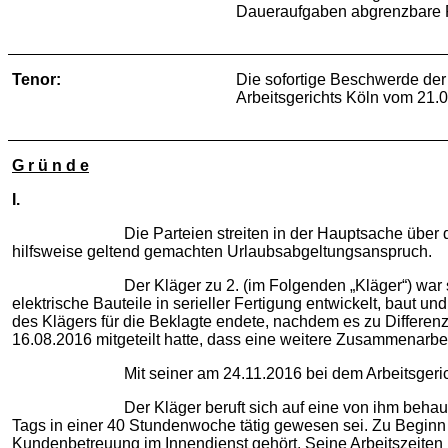
Daueraufgaben abgrenzbare Pro
Tenor:
Die sofortige Beschwerde der
Arbeitsgerichts Köln vom 21.0
G r ü n d e
I.
Die Parteien streiten in der Hauptsache über die Rec
hilfsweise geltend gemachten Urlaubsabgeltungsanspruch.
Der Kläger zu 2. (im Folgenden „Kläger“) war seit Okto
elektrische Bauteile in serieller Fertigung entwickelt, baut un
des Klägers für die Beklagte endete, nachdem es zu Differe
16.08.2016 mitgeteilt hatte, dass eine weitere Zusammenarbe
Mit seiner am 24.11.2016 bei dem Arbeitsgericht Köln ei
Der Kläger beruft sich auf eine von ihm behauptete mü
Tags in einer 40 Stundenwoche tätig gewesen sei. Zu Beginn
Kundenbetreuung im Innendienst gehört. Seine Arbeitszeiten h