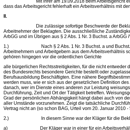
Mit ihrer am 19.09.2018 beim Arbeitsgericht eingelegten
dass das Arbeitsgericht fehlerhaft ein Arbeitsverhältnis mit d
II.
Die zulässige sofortige Beschwerde der Beklagten ist u
Arbeitnehmer der Beklagten. Die ausschließliche Zuständigkei
ArbGG und im Übrigen aus § 2 Abs. 1 Nr. 3 Buchst. a ArbGG 
1.) Nach § 2 Abs. 1 Nr. 3 Buchst. a und Buchst. b ArbGG 
Arbeitnehmern und Arbeitgebern aus dem Arbeitsverhältnis so
gehören hingegen vor die ordentlichen Gerichte
alle bürgerlichen Rechtsstreitigkeiten, für die nicht entwede
des Bundesrechts besondere Gerichte bestellt oder zugelasse
Berufsausbildung Beschäftigten. Eine nähere Begriffsbestimmu
werden muss, wie er sich aus der gesetzlichen Definition des 
danach, wer im Dienste eines anderen zur Leistung weisungsge
Durchführung, Zeit und Ort der Tätigkeit betreffen. Weisungsg
Grad der persönlichen Abhängigkeit hängt dabei auch von der E
aller Umstände vorzunehmen. Zeigt die tatsächliche Durchfüh
Vertrag nicht an (so schon BAG, Urteil vom 20. Januar 2010 - 5
2.) In diesem Sinne war der Kläger für die Beklagte Arb
a) Der Kläger war in einer für ein Arbeitsverhältnis 