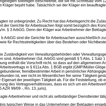
 sofortigen Beschwerde, die sie mit Schriftsatz vom 12.04
em Kläger bejaht habe. Tatsächlich sei der Kläger ein beauftragt
nbegründet. Zu Recht hat das Arbeitsgericht die Zulässig
t der Gerichte für Arbeitssachen folgt somit bezüglich des Kün
iVm. § 3 ArbGG. Denn der Kläger war Arbeitnehmer der Beklagt
sind die Gerichte für Arbeitssachen ausschließlich zuständ
wie für Rechtsstreitigkeiten über das Bestehen oder Nichtbest
r die Zuständigkeit von Verwaltungsbehörden oder Verwaltungsge
n sind. Arbeitnehmer iSd. ArbGG sind gemäß § 5 Abs. 1 Satz 1 
ng enthält die Vorschrift nicht, so dass auf den allgemeinen Ar
Arbeitsvertrags in § 611a Abs. 1 BGB ergibt (GMP/Müller-Glöge, 
bundener, fremdbestimmter Arbeit in persönlicher Abhängigkeit
ebunden ist, wer nicht im Wesentlichen frei seine Tätigkeit ges
igenart der jeweiligen Tätigkeit ab. Für die Feststellung, ob ei
rung des Vertragsverhältnisses, dass es sich um ein Arbeitsver
 AZR 99/09 -, Rn. 13, juris).
eitnehmer und nicht als selbständiger Dienstleister täti
typischen Weise in das Unternehmen der Beklagten einge