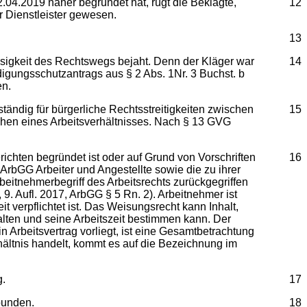
.2019 näher begründet hat, rügt die Beklagte,
12
er Dienstleister gewesen.
13
keit des Rechtswegs bejaht. Denn der Kläger war
14
digungsschutzantrags aus § 2 Abs. 1Nr. 3 Buchst. b
en.
ig für bürgerliche Rechtsstreitigkeiten zwischen
15
ehen eines Arbeitsverhältnisses. Nach § 13 GVG
richten begründet ist oder auf Grund von Vorschriften
16
ArbGG Arbeiter und Angestellte sowie die zu ihrer
beitnehmerbegriff des Arbeitsrechts zurückgegriffen
9. Aufl. 2017, ArbGG § 5 Rn. 2). Arbeitnehmer ist
 verpflichtet ist. Das Weisungsrecht kann Inhalt,
talten und seine Arbeitszeit bestimmen kann. Der
n Arbeitsvertrag vorliegt, ist eine Gesamtbetrachtung
hältnis handelt, kommt es auf die Bezeichnung im
g.
17
bunden.
18