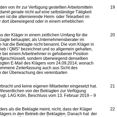
on ihr zur Verfügung gestellten Arbeitsmitteln
19
damit gerade nicht auf eine selbständige Tätigkeit
n ist die alternierende Heim- oder Telearbeit im
er dort überwiegend oder in einem erheblichen
r Kläger in einem zeitlichen Umfang für die
20
Beklagte behauptet, als Unternehmensberater im
 hat die Beklagte nicht benannt. Die vom Kläger in
rieb / QMS“ bezeichnet und so allgemein gehalten,
e bei einem Arbeitnehmer in gehobener Position
aufgeschlüsselt, sondern überwiegend denselben
legten E-Mail des Klägers vom 24.09.2014, wonach
nommene Zeiterfassung auch aus Sicht des
rn der Überwachung des vereinbarten
ht und keine eigenen Mitarbeiter eingesetzt hat.
21
im Wesentlichen von der Beklagten zur Verfügung
 vgl. LAG Köln, Beschluss vom 13. Februar 2019 – 9
ls die Beklagte meint, nicht, dass der Kläger
22
Klägers in den Betrieb der Beklagten. Danach hat der