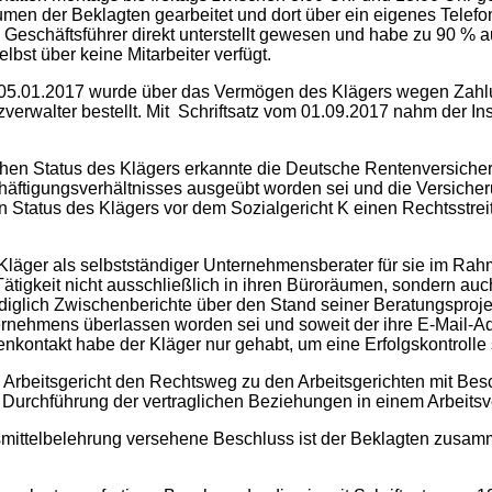
men der Beklagten gearbeitet und dort über ein eigenes Telef
m Geschäftsführer direkt unterstellt gewesen und habe zu 90 % a
lbst über keine Mitarbeiter verfügt.
 wurde über das Vermögen des Klägers wegen Zahlungsun
zverwalter bestellt. Mit Schriftsatz vom 01.09.2017 nahm der In
us des Klägers erkannte die Deutsche Rentenversicherung
häftigungsverhältnisses ausgeübt worden sei und die Versiche
en Status des Klägers vor dem Sozialgericht K einen Rechtsstr
ls selbstständiger Unternehmensberater für sie im Rahmen 
ätigkeit nicht ausschließlich in ihren Büroräumen, sondern auch
lich Zwischenberichte über den Stand seiner Beratungsprojekte 
nternehmens überlassen worden sei und soweit der ihre E-Mail-A
kontakt habe der Kläger nur gehabt, um eine Erfolgskontrolle 
icht den Rechtsweg zu den Arbeitsgerichten mit Beschluss
n Durchführung der vertraglichen Beziehungen in einem Arbeits
elehrung versehene Beschluss ist der Beklagten zusamme