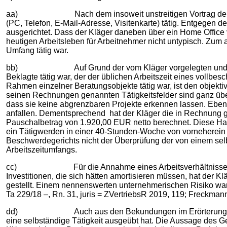
aa) Nach dem insoweit unstreitigen Vortrag der Parteien
(PC, Telefon, E-Mail-Adresse, Visitenkarte) tätig. Entgegen d
ausgerichtet. Dass der Kläger daneben über ein Home Office v
heutigen Arbeitsleben für Arbeitnehmer nicht untypisch. Zum 
Umfang tätig war.
bb) Auf Grund der vom Kläger vorgelegten und von der B
Beklagte tätig war, der der üblichen Arbeitszeit eines vollbe
Rahmen einzelner Beratungsobjekte tätig war, ist den objekt
seinen Rechnungen genannten Tätigkeitsfelder sind ganz über
dass sie keine abgrenzbaren Projekte erkennen lassen. Eben
anfallen. Dementsprechend hat der Kläger die in Rechnung g
Pauschalbetrag von 1.920,00 EUR netto berechnet. Diese Ha
ein Tätigwerden in einer 40-Stunden-Woche von vorneherein
Beschwerdegerichts nicht der Überprüfung der von einem sel
Arbeitszeitumfangs.
cc) Für die Annahme eines Arbeitsverhältnisses spricht z
Investitionen, die sich hätten amortisieren müssen, hat der K
gestellt. Einem nennenswerten unternehmerischen Risiko war
Ta 229/18 –, Rn. 31, juris = ZVertriebsR 2019, 119; Freckman
dd) Auch aus den Bekundungen im Erörterungstermin vor 
eine selbständige Tätigkeit ausgeübt hat. Die Aussage des Ge