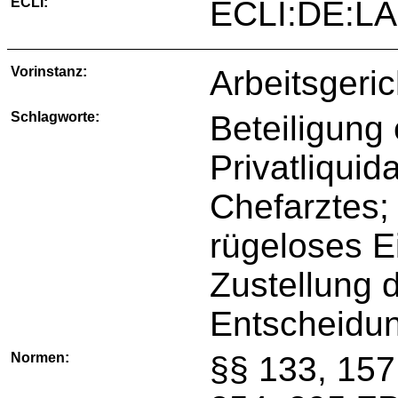
ECLI:
ECLI:DE:LA
Vorinstanz:
Arbeitsgeri
Schlagworte:
Beteiligung
Privatliqui
Chefarztes;
rügeloses E
Zustellung d
Entscheidun
Normen:
§§ 133, 157