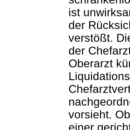
ist unwirks
der Rücksic
verstößt. Di
der Chefarz
Oberarzt kü
Liquidations
Chefarztvert
nachgeordne
vorsieht. O
einer gericht