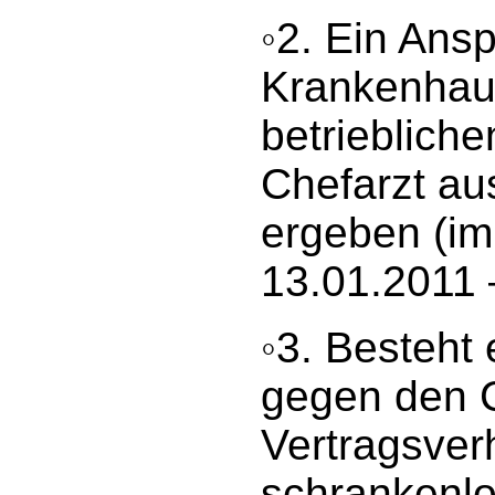
◦2. Ein Ans
Krankenhaus
betrieblich
Chefarzt au
ergeben (im
13.01.2011 
◦3. Besteht 
gegen den C
Vertragsver
schrankenlo