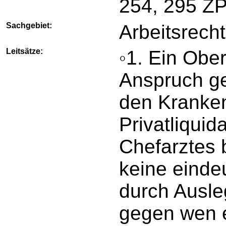
254, 295 Z
Sachgebiet:
Arbeitsrecht
Leitsätze:
◦1. Ein Ober
Anspruch ge
den Kranke
Privatliqui
Chefarztes 
keine eindeu
durch Ausle
gegen wen e