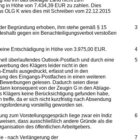
ung in Höhe von 7.434,39 EUR zu zahlen. Dies
Das OLG K wies dies mit Schreiben vom 22.12.2015
er Begründung erhoben, ihm stehe gemäß § 15
3
 deshalb gegen ein Benachteiligungsverbot verstoßen
 eine Entschädigung in Höhe von 3.975,00 EUR.
4
ll überlaufendes Outlook-Postfach und durch eine
5
werbung des Klägers leider nicht in den
Emails ausgedruckt, erfasst und in den
tung des Eingangs-Postfaches in einen weiteren
r Bewerbungen gelesen. Dadurch seien diese
 dann konsequent von der Zeugin G in den Ablage-
 Klägers keine Berücksichtigung gefunden habe,
treffe, da er sich nicht kurzfristig nach Absendung
gsforderung vorstellig geworden sei.
 zum Vorstellungsgespräch liege zwar ein Indiz
6
weisen, dass ausschließlich andere Gründe als die
anisation des öffentlichen Arbeitgebers.
e - nach Verlängerung der
7