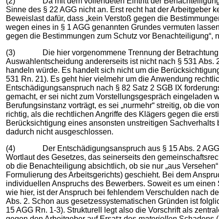
(2) Da mit dem vollendeten Eintritt der Benachteiligung 
Sinne des § 22 AGG nicht an. Erst recht hat der Arbeitgeber 
Beweislast dafür, dass „kein Verstoß gegen die Bestimmunge
wegen eines in § 1 AGG genannten Grundes vermuten lassen. V
gegen die Bestimmungen zum Schutz vor Benachteiligung“, näm
(3) Die hier vorgenommene Trennung der Betrachtung in d
Auswahlentscheidung andererseits ist nicht nach § 531 Abs. 2
handeln würde. Es handelt sich nicht um die Berücksichtigu
531 Rn. 21). Es geht hier vielmehr um die Anwendung rechtlich
Entschädigungsanspruch nach § 82 Satz 2 SGB IX forderungs
gemacht, er sei nicht zum Vorstellungsgespräch eingeladen w
Berufungsinstanz vorträgt, es sei „nurmehr“ streitig, ob die 
richtig, als die rechtlichen Angriffe des Klägers gegen die e
Berücksichtigung eines ansonsten unstreitigen Sachverhalts b
dadurch nicht ausgeschlossen.
(4) Der Entschädigungsanspruch aus § 15 Abs. 2 AGG setzt
Wortlaut des Gesetzes, das seinerseits den gemeinschaftsre
ob die Benachteiligung absichtlich, ob sie nur „aus Versehen“
Formulierung des Arbeitsgerichts) geschieht. Bei dem Anspru
individuellen Anspruchs des Bewerbers. Soweit es um eine
wie hier, ist der Anspruch bei fehlendem Verschulden nach 
Abs. 2. Schon aus gesetzessystematischen Gründen ist folgl
15 AGG Rn. 1-3). Strukturell legt also die Vorschrift als zen
gegen den Arbeitgeber auf Ersatz des
materiellen
Schadens (A