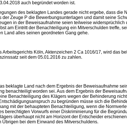
3.04.2018 auch begründet worden ist.
ungen des beklagten Landes gerade nicht ergebe, dass die N
 dass der Zeuge P die Bewerbungsunterlagen und damit seine S
eugen in der Beweisaufnahme seien teilweise widersprüchlich u
t am Eintritt der Benachteiligung ein Mitverschulden treffe,
n Land alles seinen geordneten Gang gehe.
Arbeitsgerichts Köln, Aktenzeichen 2 Ca 1016/17, wird das be
szinssatz seit dem 05.01.2016 zu zahlen.
as beklagte Land nach dem Ergebnis der Beweisaufnahme sein
ung benachteiligt worden sei. Aus dem Ergebnis der Beweisauf
s eine Benachteiligung des Klägers wegen der Behinderung nic
 Entschädigungsanspruch zu begründen müsse sich die Behinder
ng mit der behaupteten Benachteiligung, wenn die Normverletz
 berechtigten Vorwurfs einer Diskriminierung für die Begründ
Klägers überhaupt nicht am Horizont der Entscheider erschiene
im Übrigen bei dem Einwand des Mitverschuldens.