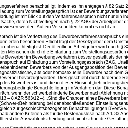
erfahren benachteiligt, indem es ihn entgegen § 82 Satz 2 SG
teinladung zum Vorstellungsgespräch ist der Bewerbungsverfah
nladung ist mit Blick auf den Verfahrensanspruch nicht nur ein 
tsache, deren Nichtvorliegen nach § 22 AGG der Arbeitgeber da
 bewiesen werden. Auf ein Verschulden kommt es nicht an.
h ist die Verletzung des Bewerberverfahrensanspruchs eingetre
er normierten besonderen Pflicht trägt der Gesetzgeber dem Um
enbenachteiligt ist. Der öffentliche Arbeitgeber wird durch § 8
erten Menschen durch die Einladung zum Vorstellungsgespräch
derte Bewerber im Bewerbungsverfahren
besser
gestellt als der n
anspruch auf Einladung zum Vorstellungsgespräch (BAG, Urteil
chwerbehinderten Bewerbers von der Ausgangsposition der Bewe
agnostizistische, alte oder homosexuelle Bewerber nach dem 
 Bewerber bevorzugt werden. Dies geschieht durch fördernde Re
es Bewerbers ist und die in dieser Hinsicht „behinderungsbed
derungsbedingte Benachteiligung im Verfahren dar. Diese Benach
präch, wenn der schwerbehinderte Bewerber nach Ablehnung 
13 – 8 AZR 563/12 –). „Sind die Chancen eines Bewerbers bere
ie (Schwer-)Behinderung bei der abschließenden Einstellungsen
tgleich zur geschlechtsbezogenen Benachteiligungen BVerfG v. 
b andere Kriterien als für die Bestenauslese nach Art. 33 Abs
ifft erst die Auswahlentscheidung und nicht schon die Gestaltun