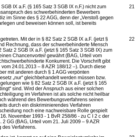
B IX a.F. (§ 165 Satz 3 SGB IX n.F.) nicht zum
21
rensanspruch des schwerbehinderten Bewerbers
Indiz im Sinne des § 22 AGG, denn der „Verstoß gegen
rlegen und beweisen können soll, ist bereits
ten. Mit der in § 82 Satz 2 SGB IX a.F. (jetzt §
22
stand Rechnung, dass der schwerbehinderte Mensch
2 Satz 2 SGB IX a.F. (jetzt § 165 Satz 3 SGB IX) zum
 einen Chancen
vorteil
gewährt (BAG, Urteil vom
ichtschwerbehinderte Konkurrent. Die Vorschrift gibt
 vom 24.01.2013 – 8 AZR 188/12 –). Durch diese
rber mit anderen durch § 1 AGG verpönten
Gesetz „nur“ gleichbehandelt werden müssen bzw.
gelungen wie § 82 Satz 2 SGB IX a.F. (jetzt § 165
ingt“ sind. Wird der Anspruch aus einer solchen
teiligung im Verfahren ist als solche nicht heilbar
noch während des Bewerbungsverfahrens seinen
its durch ein diskriminierendes Verfahren
tscheidung noch eine nachweisbare Rolle gespielt
16. November 1993 - 1 BvR 258/86 - zu C I 2 c der
. 2 GG (BAG, Urteil vom 21. Juli 2009 – 9 AZR
g des Verfahrens.