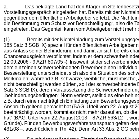
a. Das beklagte Land hat den Kläger im Stellenbesetzungsv
Vorstellungsgespräch eingeladen hat. Bereits mit der Nich
gegenüber dem öffentlichen Arbeitgeber verletzt. Die Nichtei
die Bestimmung zum Schutz vor Benachteiligung“, also die Ta
eingetreten. Das Gegenteil kann vom Arbeitgeber nicht mehr
(1) Bereits mit der Nichteinladung zum Vorstellungsgespräc
165 Satz 3 SGB IX) speziell für den öffentlichen Arbeitgeb
aus Anlass seiner Behinderung und damit an sich bereits chanc
Chancenausgleich verpflichtet, indem er dem schwerbehind
12.09.2006 - 9 AZR 807/05 -). Insoweit ist der schwerbehin
dem einzelnen schwerbehinderten Bewerber einen Individual
Besserstellung unterscheidet sich also die Situation des s
Merkmalen: während z.B. schwarze, weibliche, muslimische, 
nicht benachteiligt werden dürfen, soll der schwerbehinderte
Satz 3 SGB IX), deren Voraussetzung die Schwerbehinderung d
„behinderungsbedingten“ Norm verletzt, stellt dies eine behin
z.B. durch eine nachträglich Einladung zum Bewerbungsges
Anspruch geltend gemacht hat (BAG, Urteil vom 22. August 20
beeinträchtigt worden, kommt es nicht mehr darauf an, ob d
hat“ (BAG, Urteil vom 22. August 2013 – 8 AZR 563/12 –; wor
Gründe). Für den Bewerbungsverfahrensanspruch gelten deshal
431/08 –, ausdrücklich in Rn. 42). Denn Art 33 Abs. 2 GG betr