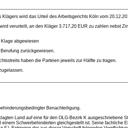
gers wird das Urteil des Arbeitsgerichts Köln vom 20.12.201
erurteilt, an den Kläger 3.717,20 EUR zu zahlen nebst Zins
Klage abgewiesen
erufung zurückgewiesen.
reits haben die Parteien jeweils zur Hälfte zu tragen.
ugelassen.
inderungsbedingter Benachteiligung.
n Land auf eine für den OLG-Bezirk K ausgeschriebene Stel
inem Schwerbehinderten gleichgestellt ist. Seine fachliche Eignu
 n.F.). Entgegen der aus dieser Vorschrift folgenden Verpflichtu