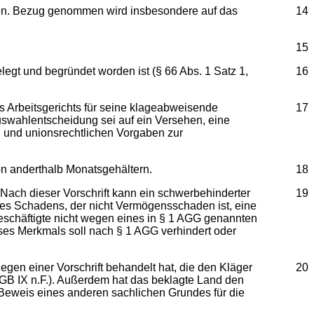
n. Bezug genommen wird insbesondere auf das
14
15
egt und begründet worden ist (§ 66 Abs. 1 Satz 1,
16
rbeitsgerichts für seine klageabweisende
17
swahlentscheidung sei auf ein Versehen, eine
n und unionsrechtlichen Vorgaben zur
on anderthalb Monatsgehältern.
18
h dieser Vorschrift kann ein schwerbehinderter
19
es Schadens, der nicht Vermögensschaden ist, eine
schäftigte nicht wegen eines in § 1 AGG genannten
ses Merkmals soll nach § 1 AGG verhindert oder
egen einer Vorschrift behandelt hat, die den Kläger
20
GB IX n.F.). Außerdem hat das beklagte Land den
 Beweis eines anderen sachlichen Grundes für die