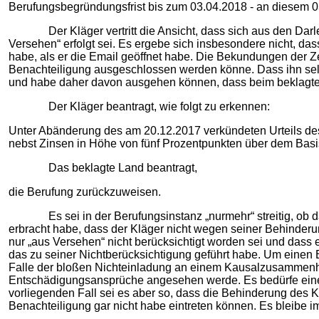
Berufungsbegründungsfrist bis zum 03.04.2018 - an diesem 0
Der Kläger vertritt die Ansicht, dass sich aus den Darleg
Versehen“ erfolgt sei. Es ergebe sich insbesondere nicht,
habe, als er die Email geöffnet habe. Die Bekundungen der Z
Benachteiligung ausgeschlossen werden könne. Dass ihn selbs
und habe daher davon ausgehen können, dass beim beklagte
Der Kläger beantragt, wie folgt zu erkennen:
Unter Abänderung des am 20.12.2017 verkündeten Urteils des 
nebst Zinsen in Höhe von fünf Prozentpunkten über dem Basi
Das beklagte Land beantragt,
die Berufung zurückzuweisen.
Es sei in der Berufungsinstanz „nurmehr“ streitig, ob d
erbracht habe, dass der Kläger nicht wegen seiner Behinder
nur „aus Versehen“ nicht berücksichtigt worden sei und das
das zu seiner Nichtberücksichtigung geführt habe. Um einen
Falle der bloßen Nichteinladung an einem Kausalzusammenha
Entschädigungsansprüche angesehen werde. Es bedürfe eines
vorliegenden Fall sei es aber so, dass die Behinderung des 
Benachteiligung gar nicht habe eintreten können. Es bleibe 