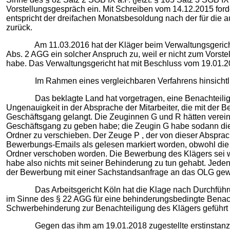
Vorstellungsgespräch ein. Mit Schreiben vom 14.12.2015 ford
entspricht der dreifachen Monatsbesoldung nach der für die
zurück.
Am 11.03.2016 hat der Kläger beim Verwaltungsgericht A
Abs. 2 AGG ein solcher Anspruch zu, weil er nicht zum Vors
habe. Das Verwaltungsgericht hat mit Beschluss vom 19.01.20
Im Rahmen eines vergleichbaren Verfahrens hinsichtlich e
Das beklagte Land hat vorgetragen, eine Benachteiligung 
Ungenauigkeit in der Absprache der Mitarbeiter, die mit der
Geschäftsgang gelangt. Die Zeuginnen G und R hätten verein
Geschäftsgang zu geben habe; die Zeugin G habe sodann die 
Ordner zu verschieben. Der Zeuge P , der von dieser Abspr
Bewerbungs-Emails als gelesen markiert worden, obwohl die 
Ordner verschoben worden. Die Bewerbung des Klägers sei 
habe also nichts mit seiner Behinderung zu tun gehabt. Jedenf
der Bewerbung mit einer Sachstandsanfrage an das OLG gewan
Das Arbeitsgericht Köln hat die Klage nach Durchführung
im Sinne des § 22 AGG für eine behinderungsbedingte Benach
Schwerbehinderung zur Benachteiligung des Klägers geführt h
Gegen das ihm am 19.01.2018 zugestellte erstinstanzliche 