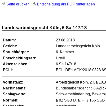
Seite drucken
Entscheidung als PDF runterladen
Landesarbeitsgericht Köln, 6 Sa 147/18
Datum:
23.08.2018
Gericht:
Landesarbeitsgericht Köln
Spruchkörper:
6. Kammer
Entscheidungsart:
Urteil
Aktenzeichen:
6 Sa 147/18
ECLI:
ECLI:DE:LAGK:2018:0823.6S
Vorinstanz:
Arbeitsgericht Köln, 2 Ca 101
Nachinstanz:
Bundesarbeitsgericht, 8 AZR 
Schlagworte:
Schwerbehinderung, Bewerbun
Normen:
§ 82 SGB IX a. F., § 165 SGB 