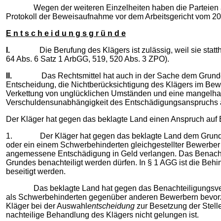
Wegen der weiteren Einzelheiten haben die Parteien auf 
Protokoll der Beweisaufnahme vor dem Arbeitsgericht vom 20.1
E n t s c h e i d u n g s g r ü n d e
I.
Die Berufung des Klägers ist zulässig, weil sie statthaft 
64 Abs. 6 Satz 1 ArbGG, 519, 520 Abs. 3 ZPO).
II.
Das Rechtsmittel hat auch in der Sache dem Grunde nach
Entscheidung, die Nichtberücksichtigung des Klägers im Bew
Verkettung von unglücklichen Umständen und eine mangelhafte
Verschuldensunabhängigkeit des Entschädigungsanspruchs a
Der Kläger hat gegen das beklagte Land einen Anspruch auf 
1. Der Kläger hat gegen das beklagte Land dem Grunde na
oder ein einem Schwerbehinderten gleichgestellter Bewerbe
angemessene Entschädigung in Geld verlangen. Das Benachtei
Grundes benachteiligt werden dürfen. In § 1 AGG ist die Be
beseitigt werden.
Das beklagte Land hat gegen das Benachteiligungsverbo
als Schwerbehinderten gegenüber anderen Bewerbern bevorzug
Kläger bei der Auswahl
entscheidung
zur Besetzung der Stell
nachteilige Behandlung des Klägers nicht gelungen ist.