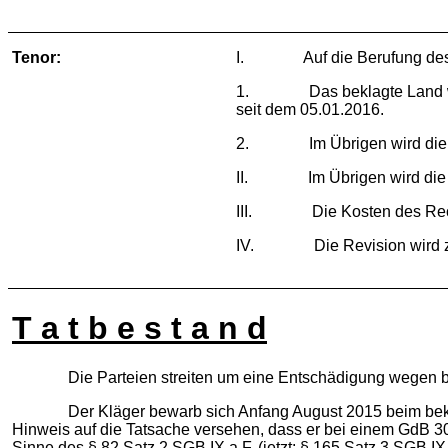
Tenor:
I. Auf die Berufung des Klä
1. Das beklagte Land wird v
seit dem 05.01.2016.
2. Im Übrigen wird die 
II. Im Übrigen wird die B
III. Die Kosten des Rechtsst
IV. Die Revision wird z
T a t b e s t a n d
Die Parteien streiten um eine Entschädigung wegen beh
Der Kläger bewarb sich Anfang August 2015 beim beklagte
Hinweis auf die Tatsache versehen, dass er bei einem GdB 30 e
Sinne des § 82 Satz 2 SGB IX a.F. (jetzt: § 165 Satz 3 SGB IX