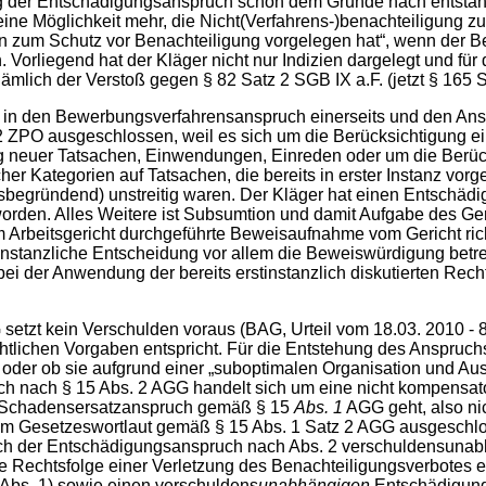
der Entschädigungsanspruch schon dem Grunde nach entstande
keine Möglichkeit mehr, die Nicht(Verfahrens-)benachteiligung z
n zum Schutz vor Benachteiligung vorgelegen hat“, wenn der Be
orliegend hat der Kläger nicht nur Indizien dargelegt und für
lich der Verstoß gegen § 82 Satz 2 SGB IX a.F. (jetzt § 165 Sa
en Bewerbungsverfahrensanspruch einerseits und den Anspru
 ZPO ausgeschlossen, weil es sich um die Berücksichtigung ein
ng neuer Tatsachen, Einwendungen, Einreden oder um die Berück
er Kategorien auf Tatsachen, die bereits in erster Instanz vorg
begründend) unstreitig waren. Der Kläger hat einen Entschäd
orden. Alles Weitere ist Subsumtion und damit Aufgabe des Ger
vom Arbeitsgericht durchgeführte Beweisaufnahme vom Gericht rich
rstinstanzliche Entscheidung vor allem die Beweiswürdigung betr
ei der Anwendung der bereits erstinstanzlich diskutierten Rech
 kein Verschulden voraus (BAG, Urteil vom 18.03. 2010 - 8 
chtlichen Vorgaben entspricht. Für die Entstehung des Anspruc
 oder ob sie aufgrund einer „suboptimalen Organisation und Auss
ch nach § 15 Abs. 2 AGG handelt sich um eine nicht kompensato
n Schadensersatzanspruch gemäß § 15
Abs. 1
AGG geht, also ni
dem Gesetzeswortlaut gemäß § 15 Abs. 1 Satz 2 AGG ausgeschlo
ich der Entschädigungsanspruch nach Abs. 2 verschuldensunabh
trale Rechtsfolge einer Verletzung des Benachteiligungsverbotes 
bs. 1) sowie einen verschuldens
unabhängigen
Entschädigun