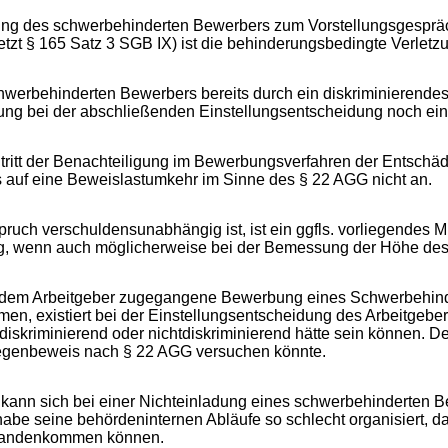
adung des schwerbehinderten Bewerbers zum Vorstellungsgespräc
jetzt § 165 Satz 3 SGB IX) ist die behinderungsbedingte Verle
hwerbehinderten Bewerbers bereits durch ein diskriminierendes
ung bei der abschließenden Einstellungsentscheidung noch ein
ntritt der Benachteiligung im Bewerbungsverfahren der Entsc
s auf eine Beweislastumkehr im Sinne des § 22 AGG nicht an.
ruch verschuldensunabhängig ist, ist ein ggfls. vorliegendes 
g, wenn auch möglicherweise bei der Bemessung der Höhe des
dem Arbeitgeber zugegangene Bewerbung eines Schwerbehinder
n, existiert bei der Einstellungsentscheidung des Arbeitgeber
 diskriminierend oder nichtdiskriminierend hätte sein können.
egenbeweis nach § 22 AGG versuchen könnte.
er kann sich bei einer Nichteinladung eines schwerbehinderten
habe seine behördeninternen Abläufe so schlecht organisiert, d
handenkommen können.