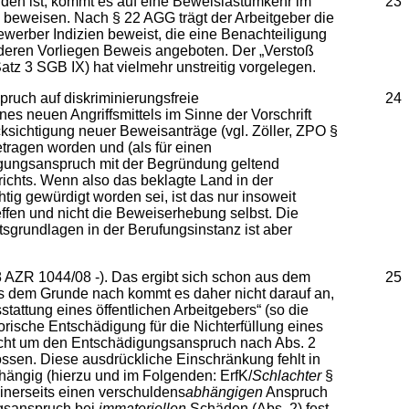
n ist, kommt es auf eine Beweislastumkehr im
23
u beweisen. Nach § 22 AGG trägt der Arbeitgeber die
werber Indizien beweist, die eine Benachteiligung
 deren Vorliegen Beweis angeboten. Der „Verstoß
tz 3 SGB IX) hat vielmehr unstreitig vorgelegen.
ch auf diskriminierungsfreie
24
es neuen Angriffsmittels im Sinne der Vorschrift
sichtigung neuer Beweisanträge (vgl. Zöller, ZPO §
etragen worden und (als für einen
igungsanspruch mit der Begründung geltend
ichts. Wenn also das beklagte Land in der
tig gewürdigt worden sei, ist das nur insoweit
effen und nicht die Beweiserhebung selbst. Die
tsgrundlagen in der Berufungsinstanz ist aber
AZR 1044/08 -). Das ergibt sich schon aus dem
25
hs dem Grunde nach kommt es daher nicht darauf an,
tattung eines öffentlichen Arbeitgebers“ (so die
rische Entschädigung für die Nichterfüllung eines
cht um den Entschädigungsanspruch nach Abs. 2
ssen. Diese ausdrückliche Einschränkung fehlt in
ängig (hierzu und im Folgenden: ErfK/
Schlachter
§
einerseits einen verschuldens
abhängigen
Anspruch
gsanspruch bei
immateriellen
Schäden (Abs. 2) fest.