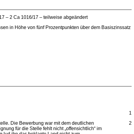
7 – 2 Ca 1016/17 – teilweise abgeändert
en in Höhe von fünf Prozentpunkten über dem Basiszinssatz
1
le. Die Bewerbung war mit dem deutlichen
2
ng für die Stelle fehlt nicht „offensichtlich“ im
ng lud ihn das beklagte Land nicht zum