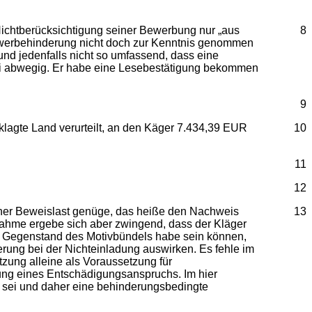
ichtberücksichtigung seiner Bewerbung nur „aus
8
chwerbehinderung nicht doch zur Kenntnis genommen
nd jedenfalls nicht so umfassend, dass eine
 sei abwegig. Er habe eine Lesebestätigung bekommen
9
klagte Land verurteilt, an den Käger 7.434,39 EUR
10
11
12
er Beweislast genüge, das heiße den Nachweis
13
nahme ergebe sich aber zwingend, dass der Kläger
ht Gegenstand des Motivbündels habe sein können,
ung bei der Nichteinladung auswirken. Es fehle im
ung alleine als Voraussetzung für
ung eines Entschädigungsanspruchs. Im hier
n sei und daher eine behinderungsbedingte