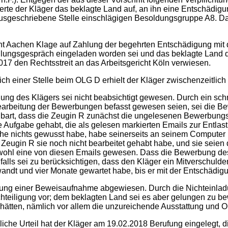
erte der Kläger das beklagte Land auf, an ihn eine Entschädig
 ausgeschriebene Stelle einschlägigen Besoldungsgruppe A8. 
achen Klage auf Zahlung der begehrten Entschädigung mit d
tellungsgespräch eingeladen worden sei und das beklagte Land
17 den Rechtsstreit an das Arbeitsgericht Köln verwiesen.
iner Stelle beim OLG D erhielt der Kläger zwischenzeitlich
des Klägers sei nicht beabsichtigt gewesen. Durch ein schne
 Bearbeitung der Bewerbungen befasst gewesen seien, sei die Be
bart, dass die Zeugin R zunächst die ungelesenen Bewerbungs-
Aufgabe gehabt, die als gelesen markierten Emails zur Entlas
ache nichts gewusst habe, habe seinerseits an seinem Compute
Zeugin R sie noch nicht bearbeitet gehabt habe, und sie seien
wohl eine von diesen Emails gewesen. Dass die Bewerbung des
alls sei zu berücksichtigen, dass den Kläger ein Mitverschulden 
dt und vier Monate gewartet habe, bis er mit der Entschädigun
 einer Beweisaufnahme abgewiesen. Durch die Nichteinladung
teiligung vor; dem beklagten Land sei es aber gelungen zu be
ätten, nämlich vor allem die unzureichende Ausstattung und Org
Urteil hat der Kläger am 19.02.2018 Berufung eingelegt, di