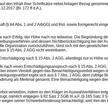
den Inhalt ihrer Schriftsätze nebst Anlagen Bezug genomme
2.2017 (Bl. 172 ff d.A.).
(§ 64 Abs. 1 und 2 ArbGG) und frist- sowie formgerecht eingel
 Erfolg, der Höhe nach nur teilweise. Die Begründung des A
erbungsverfahren und dessen Nichtberücksichtigung bei der Au
 Organisation zurückzuführen, lässt sich mit den gesetzliche
us § 15 Abs. 2 AGG nicht vereinbaren.
Entschädigung nach § 15 Abs. 2 AGG, allerdings nur in Höhe v
ch einen Entschädigungsanspruch nach § 15 Abs. 2 AGG. Nac
r bei einem Verstoß gegen das Benachteiligungsverbot wegen d
ligungsverbot ergibt sich aus § 7 Abs. 1 AGG, dem zufolge Be
hinderung als Merkmal genannt. Eine Benachteiligung wegen die
t verstoßen, indem es den Kläger im Auswahl
verfahren
entg
t, nämlich entgegen § 82 Satz 2 SGB IX a.F. (§ 165 Satz 3 S
e wegen seiner Schwerbehinderung benachteiligt, weil ihm der