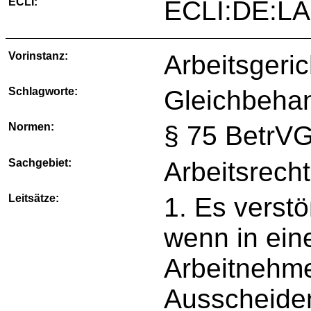
ECLI:
ECLI:DE:LA
Vorinstanz:
Arbeitsgeri
Schlagworte:
Gleichbehan
Normen:
§ 75 BetrVG
Sachgebiet:
Arbeitsrecht
Leitsätze:
1. Es verst
wenn in ein
Arbeitnehme
Ausscheide