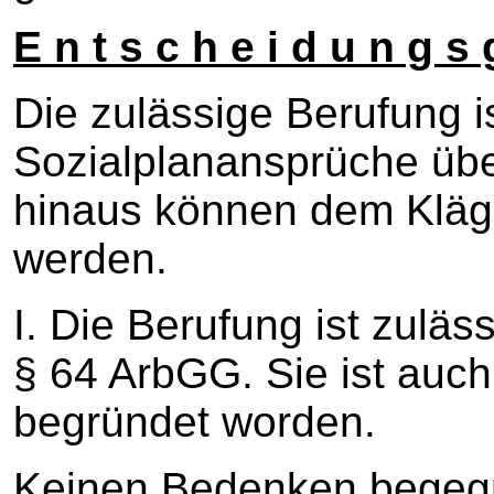
E n t s c h e i d u n g s 
Die zulässige Berufung i
Sozialplanansprüche üb
hinaus können dem Kläg
werden.
I. Die Berufung ist zuläss
§ 64 ArbGG. Sie ist auch
begründet worden.
Keinen Bedenken begegn