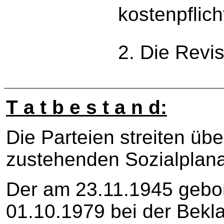
kostenpflic
2. Die Revi
T a t b e s t a n d:
Die Parteien streiten üb
zustehenden Sozialplana
Der am 23.11.1945 gebor
01.10.1979 bei der Bekla