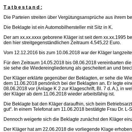
T a t b e s t a n d :
Die Parteien streiten über Vergütungsansprüche aus ihrem be
Die Beklagte ist ein Automobilhersteller mit Sitz in K.
Der am xx.xx.xxxx geborene Kläger ist seit dem xx.xx.1995 bei
den hier streitgegenständlichen Zeitraum 4.545,22 Euro.
Vom 12.12.2016 bis zum 10.06.2018 war der Kläger langzeite
Für den Zeitraum 14.05.2018 bis 08.06.2018 vereinbarten di
sie sehe die Wiedereingliederung als gescheitert an und brec
Der Kläger erklärte gegenüber der Beklagten, er sehe die Wied
dem 11.06.2018 persönlich bei der Beklagten an. Er legte ein
08.06.2018 vor (Anlage K 2 zur Klageschrift, Bl. 7 d. A.), in
der Kläger ab dem 11.06.2018 wieder arbeitsfähig ist.
Die Beklagte bat den Kläger daraufhin, sich beim Betriebsarzt
gut“. In einem Telefonat am 11.06.2018 bestätigte Frau Dr. L-
Dennoch weigerte sich die Beklagte zunächst den Kläger einz
Der Kläger hat am 22.06.2018 die vorliegende Klage erhoben u