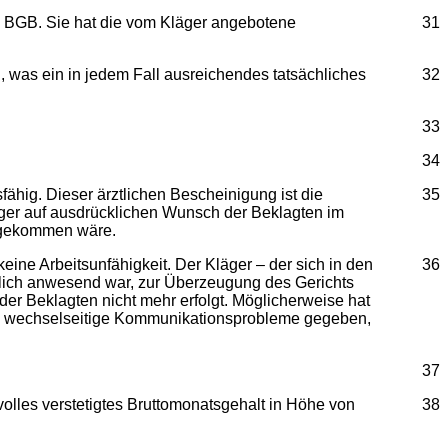
 1 BGB. Sie hat die vom Kläger angebotene
31
 was ein in jedem Fall ausreichendes tatsächliches
32
33
34
ähig. Dieser ärztlichen Bescheinigung ist die
35
läger auf ausdrücklichen Wunsch der Beklagten im
k gekommen wäre.
ine Arbeitsunfähigkeit. Der Kläger – der sich in den
36
nlich anwesend war, zur Überzeugung des Gerichts
 der Beklagten nicht mehr erfolgt. Möglicherweise hat
sel wechselseitige Kommunikationsprobleme gegeben,
37
olles verstetigtes Bruttomonatsgehalt in Höhe von
38