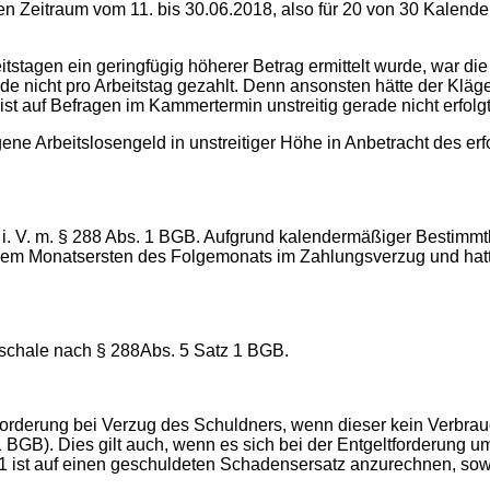
n Zeitraum vom 11. bis 30.06.2018, also für 20 von 30 Kalendert
tstagen ein geringfügig höherer Betrag ermittelt wurde, war d
de nicht pro Arbeitstag gezahlt. Denn ansonsten hätte der Klä
st auf Befragen im Kammertermin unstreitig gerade nicht erfolgt
ne Arbeitslosengeld in unstreitiger Höhe in Anbetracht des er
GB i. V. m. § 288 Abs. 1 BGB. Aufgrund kalendermäßiger Bestimm
b dem Monatsersten des Folgemonats im Zahlungsverzug und hat
uschale nach § 288Abs. 5 Satz 1 BGB.
forderung bei Verzug des Schuldners, wenn dieser kein Verbra
1 BGB). Dies gilt auch, wenn es sich bei der Entgeltforderung
 1 ist auf einen geschuldeten Schadensersatz anzurechnen, sow