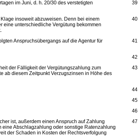
agen im Juni, d. h. 20/30 des verstetigten
39
ie Klage insoweit abzuweisen. Denn bei einem
40
ger eine unterschiedliche Vergütung bekommen
.
folgten Anspruchsübergangs auf die Agentur für
41
42
theit der Fälligkeit der Vergütungszahlung zum
43
te ab diesem Zeitpunkt Verzugszinsen in Höhe des
44
45
46
ucher ist, außerdem einen Anspruch auf Zahlung
47
 um eine Abschlagzahlung oder sonstige Ratenzahlung
eit der Schaden in Kosten der Rechtsverfolgung