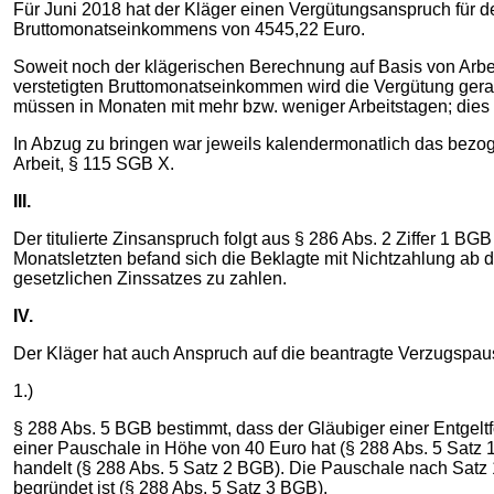
Für Juni 2018 hat der Kläger einen Vergütungsanspruch für de
Bruttomonatseinkommens von 4545,22 Euro.
Soweit noch der klägerischen Berechnung auf Basis von Arbei
verstetigten Bruttomonatseinkommen wird die Vergütung gera
müssen in Monaten mit mehr bzw. weniger Arbeitstagen; dies i
In Abzug zu bringen war jeweils kalendermonatlich das bezoge
Arbeit, § 115 SGB X.
III.
Der titulierte Zinsanspruch folgt aus § 286 Abs. 2 Ziffer 1 B
Monatsletzten befand sich die Beklagte mit Nichtzahlung a
gesetzlichen Zinssatzes zu zahlen.
IV.
Der Kläger hat auch Anspruch auf die beantragte Verzugspa
1.)
§ 288 Abs. 5 BGB bestimmt, dass der Gläubiger einer Entgelt
einer Pauschale in Höhe von 40 Euro hat (§ 288 Abs. 5 Satz 
handelt (§ 288 Abs. 5 Satz 2 BGB). Die Pauschale nach Satz
begründet ist (§ 288 Abs. 5 Satz 3 BGB).