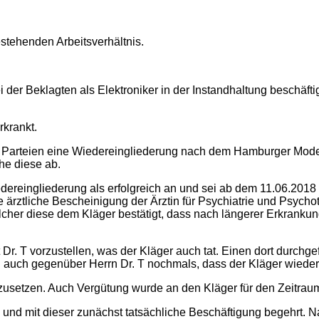
stehenden Arbeitsverhältnis.
 der Beklagten als Elektroniker in der Instandhaltung beschäftig
rkrankt.
e Parteien eine Wiedereingliederung nach dem Hamburger Modell
he diese ab.
ereingliederung als erfolgreich an und sei ab dem 11.06.2018 w
e ärztliche Bescheinigung der Ärztin für Psychiatrie und Psycho
 welcher diese dem Kläger bestätigt, dass nach längerer Erkrank
 Dr. T vorzustellen, was der Kläger auch tat. Einen dort durchge
S auch gegenüber Herrn Dr. T nochmals, dass der Kläger wieder 
usetzen. Auch Vergütung wurde an den Kläger für den Zeitraum 
nd mit dieser zunächst tatsächliche Beschäftigung begehrt. Nac