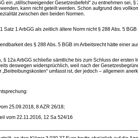
G ein „stillschweigender Gesetzesbefehl“ zu entnehmen sei, § 2
uwenden, kann nicht geteilt werden. Schon aufgrund des voll
pezialität zwischen den beiden Normen.
 1 Satz 1 ArbGG als zeitlich ältere Norm nicht § 288 Abs. 5 BG
ndbarkeit des § 288 Abs. 5 BGB im Arbeitsrecht hätte einer au
, § 12a ArbGG schließe sämtliche bis zum Schluss der ersten 
reits deswegen widersprüchlich, weil nach der Gesetzesbegrün
 „Beitreibungskosten“ umfasst ist, der jedoch – allgemein aner
chtsprechung:
vom 25.09.2018, 8 AZR 26/18;
eil vom 22.11.2016, 12 Sa 524/16