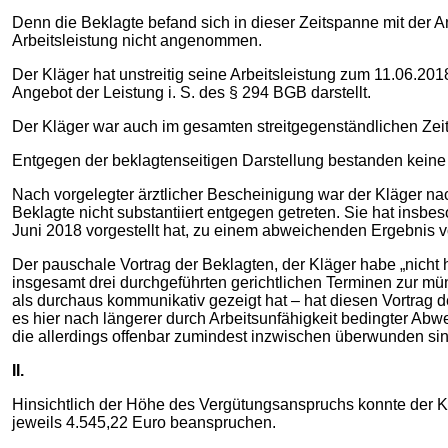
Denn die Beklagte befand sich in dieser Zeitspanne mit der 
Arbeitsleistung nicht angenommen.
Der Kläger hat unstreitig seine Arbeitsleistung zum 11.06.2
Angebot der Leistung i. S. des § 294 BGB darstellt.
Der Kläger war auch im gesamten streitgegenständlichen Zeitr
Entgegen der beklagtenseitigen Darstellung bestanden keine A
Nach vorgelegter ärztlicher Bescheinigung war der Kläger nac
Beklagte nicht substantiiert entgegen getreten. Sie hat insb
Juni 2018 vorgestellt hat, zu einem abweichenden Ergebnis v
Der pauschale Vortrag der Beklagten, der Kläger habe „nicht 
insgesamt drei durchgeführten gerichtlichen Terminen zur m
als durchaus kommunikativ gezeigt hat – hat diesen Vortrag de
es hier nach längerer durch Arbeitsunfähigkeit bedingter A
die allerdings offenbar zumindest inzwischen überwunden sind.
II.
Hinsichtlich der Höhe des Vergütungsanspruchs konnte der Kl
jeweils 4.545,22 Euro beanspruchen.