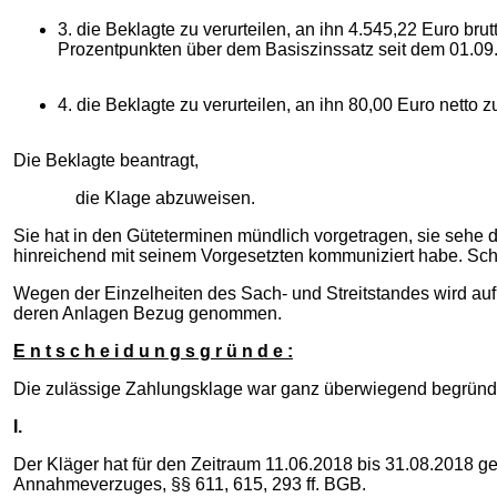
3. die Beklagte zu verurteilen, an ihn 4.545,22 Euro bru
Prozentpunkten über dem Basiszinssatz seit dem 01.09
4. die Beklagte zu verurteilen, an ihn 80,00 Euro netto z
Die Beklagte beantragt,
die Klage abzuweisen.
Sie hat in den Güteterminen mündlich vorgetragen, sie sehe d
hinreichend mit seinem Vorgesetzten kommuniziert habe. Schrift
Wegen der Einzelheiten des Sach- und Streitstandes wird auf
deren Anlagen Bezug genommen.
E n t s c h e i d u n g s g r ü n d e :
Die zulässige Zahlungsklage war ganz überwiegend begründ
I.
Der Kläger hat für den Zeitraum 11.06.2018 bis 31.08.2018 g
Annahmeverzuges, §§ 611, 615, 293 ff. BGB.