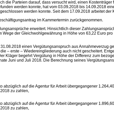
h die Parteien darauf, dass versucht wird, einen Kostenträger
gefunden werden konnte, hat vom 03.09.2018 bis 14.09.2018 e
abgeschlossen werden konnte. Seit dem 17.09.2018 arbeitet der K
 Beschäftigungsantrag im Kammertermin zurückgenommen.
lungsansprüche erweitert. Hinsichtlich dieser Zahlungsansprüc
 im Wege der Gleichwohlgewährung in Höhe von 63,22 Euro pro
 bis 31.08.2018 einen Vergütungsanspruch aus Annahmeverzug ge
 die – erste – Wiedereingliederung auch nicht gescheitert. Ent
er Kläger begehrt Vergütung in Höhe der Differenz zum bezoge
nate Juni und Juli 2018. Die Berechnung seines Vergütungsansp
tto abzüglich auf die Agentur für Arbeit übergegangener 1.264,4
.2018 zu zahlen,
tto abzüglich auf die Agentur für Arbeit übergegangener 1.896,6
.2018 zu zahlen,