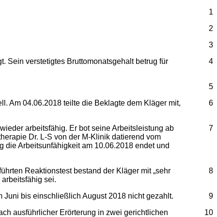
1
2
3
t. Sein verstetigtes Bruttomonatsgehalt betrug für
4
5
. Am 04.06.2018 teilte die Beklagte dem Kläger mit,
6
ieder arbeitsfähig. Er bot seine Arbeitsleistung ab
7
therapie Dr. L-S von der M-Klinik datierend vom
ung die Arbeitsunfähigkeit am 10.06.2018 endet und
führten Reaktionstest bestand der Kläger mit „sehr
8
arbeitsfähig sei.
Juni bis einschließlich August 2018 nicht gezahlt.
9
h ausführlicher Erörterung in zwei gerichtlichen
10