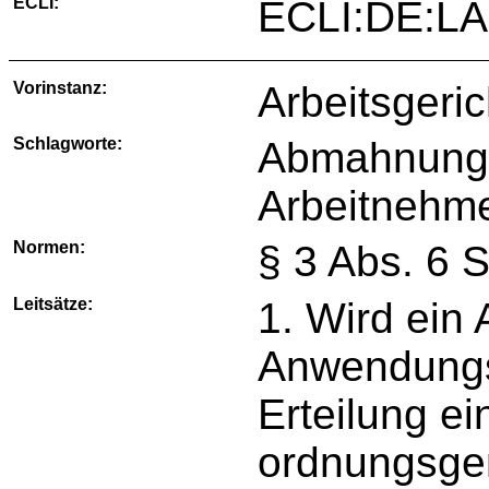
ECLI:
ECLI:DE:LA
Vorinstanz:
Arbeitsgeric
Schlagworte:
Abmahnung,
Arbeitnehm
Normen:
§ 3 Abs. 6 
Leitsätze:
1. Wird ein
Anwendungs
Erteilung e
ordnungsgem