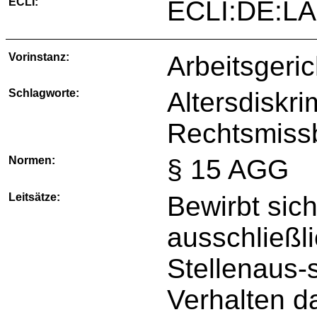
ECLI:
ECLI:DE:L
Vorinstanz:
Arbeitsgeri
Schlagworte:
Altersdiskr
Rechtsmiss
Normen:
§ 15 AGG
Leitsätze:
Bewirbt sic
ausschließli
Stellenaus-
Verhalten d