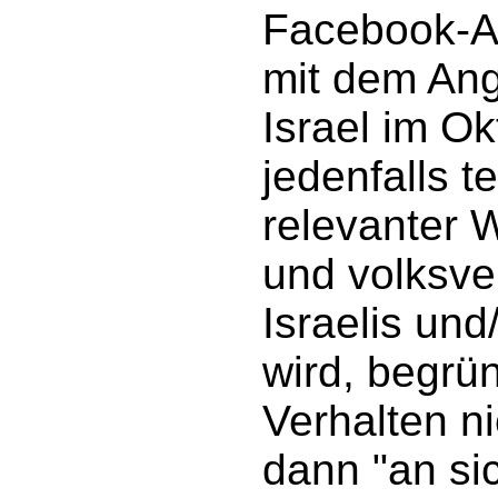
Facebook-A
mit dem Ang
Israel im O
jedenfalls t
relevanter W
und volksv
Israelis un
wird, begrü
Verhalten ni
dann "an si