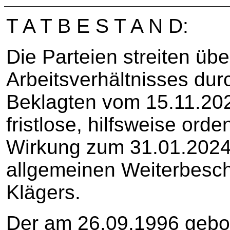
T A T B E S T A N D:
Die Parteien streiten üb
Arbeitsverhältnisses dur
Beklagten vom 15.11.20
fristlose, hilfsweise ord
Wirkung zum 31.01.2024
allgemeinen Weiterbesc
Klägers.
Der am 26.09.1996 gebore