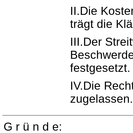
II.Die Kost
trägt die Kl
III.Der Strei
Beschwerdev
festgesetzt.
IV.Die Rech
zugelassen
G r ü n d e: