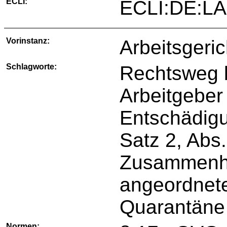
ECLI:
ECLI:DE:LA
Vorinstanz:
Arbeitsgeri
Schlagworte:
Rechtsweg b
Arbeitgeber
Entschädigu
Satz 2, Abs
Zusammenha
angeordnete
Quarantäne 
Normen: