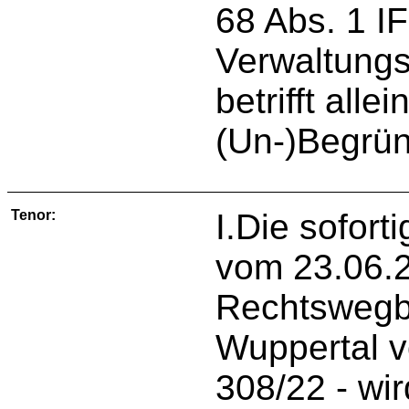
68 Abs. 1 I
Verwaltungs
betrifft alle
(Un-)Begrün
Tenor:
I.Die sofor
vom 23.06.
Rechtswegbe
Wuppertal v
308/22 - wi