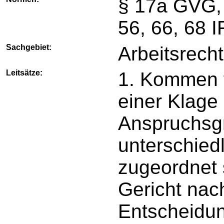
§ 17a GVG,
56, 66, 68 
Sachgebiet:
Arbeitsrecht
Leitsätze:
1. Kommen f
einer Klage
Anspruchsgr
unterschie
zugeordnet 
Gericht nac
Entscheidun