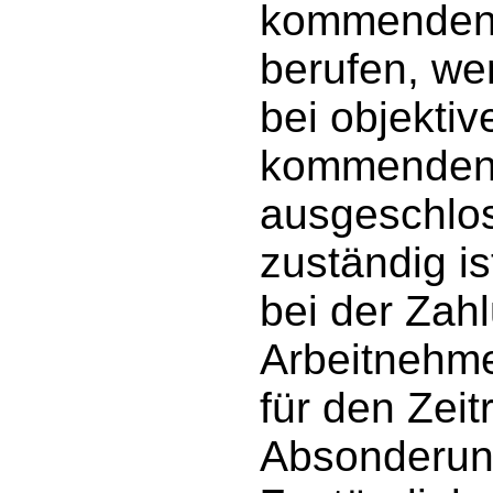
kommenden 
berufen, we
bei objekti
kommenden u
ausgeschlo
zuständig i
bei der Zah
Arbeitnehme
für den Zei
Absonderung