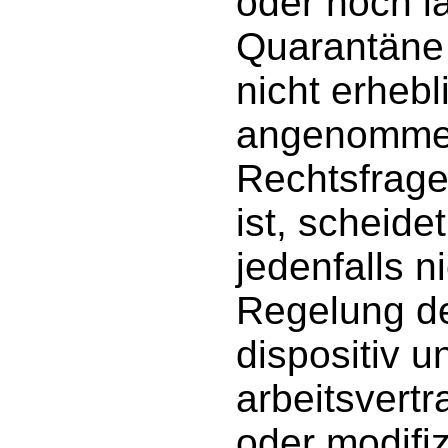
oder noch l
Quarantäne 
nicht erheb
angenommen
Rechtsfrage 
ist, scheid
jedenfalls n
Regelung de
dispositiv 
arbeitsvert
oder modifiz