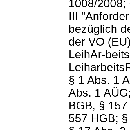
1008/2008; 
III "Anford
bezüglich d
der VO (EU)
LeihAr-beits
Leiharbeits
§ 1 Abs. 1 
Abs. 1 AÜG;
BGB, § 157
557 HGB; § 