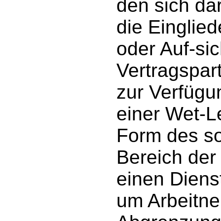
den sich da
die Einglie
oder Auf-si
Vertragspar
zur Verfügu
einer Wet-L
Form des s
Bereich der 
einen Diens
um Arbeitne