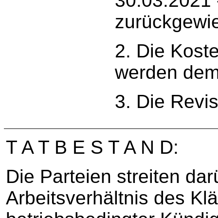
30.03.2021 
zurückgewi
2. Die Kost
werden dem 
3. Die Revi
T A T B E S T A N D:
Die Parteien streiten dar
Arbeitsverhältnis des Kl