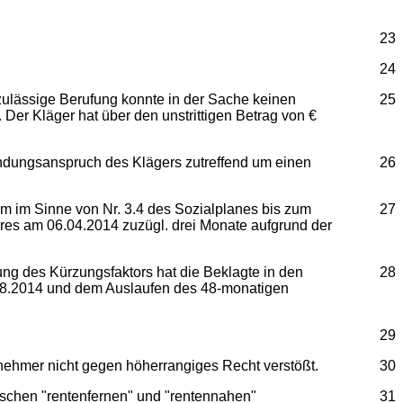
23
24
zulässige Berufung konnte in der Sache keinen
25
Der Kläger hat über den unstrittigen Betrag von €
ndungsanspruch des Klägers zutreffend um einen
26
um im Sinne von Nr. 3.4 des Sozialplanes bis zum
27
hres am 06.04.2014 zuzügl. drei Monate aufgrund der
ung des Kürzungsfaktors hat die Beklagte in den
28
1.08.2014 und dem Auslaufen des 48-monatigen
29
nehmer nicht gegen höherrangiges Recht verstößt.
30
wischen "rentenfernen" und "rentennahen"
31