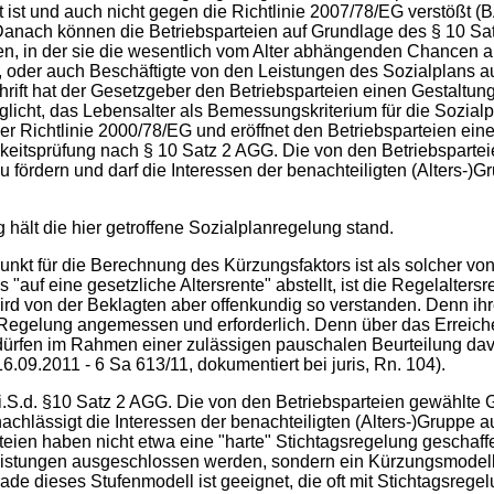
kt ist und auch nicht gegen die Richtlinie 2007/78/EG verstöß
 Danach können die Betriebsparteien auf Grundlage des § 10 Sat
en, in der sie die wesentlich vom Alter abhängenden Chancen a
, oder auch Beschäftigte von den Leistungen des Sozialplans a
schrift hat der Gesetzgeber den Betriebsparteien einen Gestaltun
licht, das Lebensalter als Bemessungskriterium für die Sozial
 1 der Richtlinie 2000/78/EG und eröffnet den Betriebsparteien 
gkeitsprüfung nach § 10 Satz 2 AGG. Die von den Betriebsparte
 zu fördern und darf die Interessen der benachteiligten (Alters-
hält die hier getroffene Sozialplanregelung stand.
nkt für die Berechnung des Kürzungsfaktors ist als solcher vo
auf eine gesetzliche Altersrente" abstellt, ist die Regelaltersr
wird von der Beklagten aber offenkundig so verstanden. Denn ih
 Regelung angemessen und erforderlich. Denn über das Erreich
 dürfen im Rahmen einer zulässigen pauschalen Beurteilung d
16.09.2011 - 6 Sa 613/11, dokumentiert bei juris, Rn. 104).
i.S.d. §10 Satz 2 AGG. Die von den Betriebsparteien gewählte Ge
rnachlässigt die Interessen der benachteiligten (Alters-)Gruppe 
eien haben nicht etwa eine "harte" Stichtagsregelung geschaffe
istungen ausgeschlossen werden, sondern ein Kürzungsmodell 
rade dieses Stufenmodell ist geeignet, die oft mit Stichtagsre