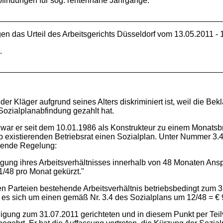
findungen für sog. rentennahe Jahrgänge.
en das Urteil des Arbeitsgerichts Düsseldorf vom 13.05.2011 - 
.
der Kläger aufgrund seines Alters diskriminiert ist, weil die Be
zialplanabfindung gezahlt hat.
ar er seit dem 10.01.1986 als Konstrukteur zu einem Monatsbrut
b existierenden Betriebsrat einen Sozialplan. Unter Nummer 3.4
lgende Regelung:
gung ihres Arbeitsverhältnisses innerhalb von 48 Monaten Anspr
1/48 pro Monat gekürzt."
 Parteien bestehende Arbeitsverhältnis betriebsbedingt zum 3
lt es sich um einen gemäß Nr. 3.4 des Sozialplans um 12/48 = €
gung zum 31.07.2011 gerichteten und in diesem Punkt per Teilve