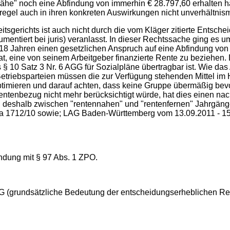
nnähe" noch eine Abfindung von immerhin € 28.797,60 erhalten h
regel auch in ihren konkreten Auswirkungen nicht unverhältnis
gerichts ist auch nicht durch die vom Kläger zitierte Entsche
tiert bei juris) veranlasst. In dieser Rechtssache ging es um
18 Jahren einen gesetzlichen Anspruch auf eine Abfindung von 1
at, eine von seinem Arbeitgeber finanzierte Rente zu beziehen.
 10 Satz 3 Nr. 6 AGG für Sozialpläne übertragbar ist. Wie das Ar
etriebsparteien müssen die zur Verfügung stehenden Mittel im H
ptimieren und darauf achten, dass keine Gruppe übermäßig bevor
ntenbezug nicht mehr berücksichtigt würde, hat dies einen nacht
en deshalb zwischen "rentennahen" und "rentenfernen" Jahrgäng
 Sa 1712/10 sowie; LAG Baden-Württemberg vom 13.09.2011 - 15
ndung mit § 97 Abs. 1 ZPO.
GG (grundsätzliche Bedeutung der entscheidungserheblichen Re