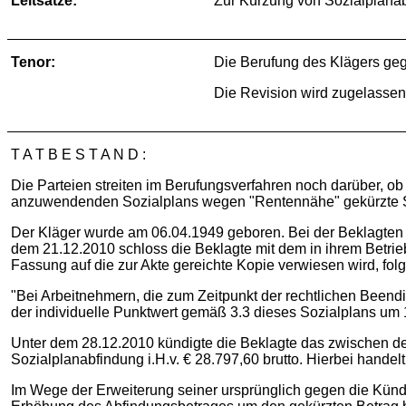
Leitsätze:
Zur Kürzung von Sozialplanab
Tenor:
Die Berufung des Klägers geg
Die Revision wird zugelassen
T A T B E S T A N D :
Die Parteien streiten im Berufungsverfahren noch darüber, ob 
anzuwendenden Sozialplans wegen "Rentennähe" gekürzte So
Der Kläger wurde am 06.04.1949 geboren. Bei der Beklagten w
dem 21.12.2010 schloss die Beklagte mit dem in ihrem Betrie
Fassung auf die zur Akte gereichte Kopie verwiesen wird, fo
"Bei Arbeitnehmern, die zum Zeitpunkt der rechtlichen Beendi
der individuelle Punktwert gemäß 3.3 dieses Sozialplans um 
Unter dem 28.12.2010 kündigte die Beklagte das zwischen den
Sozialplanabfindung i.H.v. € 28.797,60 brutto. Hierbei hande
Im Wege der Erweiterung seiner ursprünglich gegen die Kündi