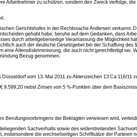
ere Arbeitnehmer zu schützen, sondern den Zweck verfolge, die w
il.
ischen Gerichtshofes in der Rechtssache Andersen verkannt. Di
 entscheiden gehabt habe, beruhe auf dem Gedanken, dass Arbe
ses durch arbeitgeberseitige Veranlassung die Möglichkeit hä
htlich auch der deutsche Gesetzgeber bei der Schaffung des § 
m eine Altersdiskriminierung, die auch nicht gerechtfertigt sei
begründung Bezug genommen.
s Düsseldorf vom 13. Mai 2011 zu Aktenzeichen 13 Ca 116/11 zu
 € 9.599,20 nebst Zinsen von 5 %-Punkten über dem Basiszinssa
es Berufungsvorbringens der Beklagten verwiesen wird, verteidig
deliegenden Sachverhalts sowie des widerstreitenden Sachvor
 insbesondere die wechselseitigen Schriftsätze der Parteien n