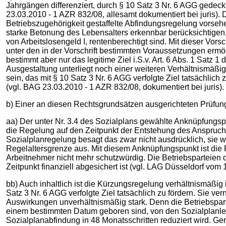
Jahrgängen differenziert, durch § 10 Satz 3 Nr. 6 AGG gedec
23.03.2010 - 1 AZR 832/08, allesamt dokumentiert bei juris).
Betriebszugehörigkeit gestaffelte Abfindungsregelung vorseh
starke Betonung des Lebensalters erkennbar berücksichtigen
von Arbeitslosengeld I, rentenberechtigt sind. Mit dieser Vor
unter den in der Vorschrift bestimmten Voraussetzungen ermög
bestimmt aber nur das legitime Ziel i.S.v. Art. 6 Abs. 1 Satz
Ausgestaltung unterliegt noch einer weiteren Verhältnismäßi
sein, das mit § 10 Satz 3 Nr. 6 AGG verfolgte Ziel tatsächlich
(vgl. BAG 23.03.2010 - 1 AZR 832/08, dokumentiert bei juris).
b) Einer an diesen Rechtsgrundsätzen ausgerichteten Prüfung 
aa) Der unter Nr. 3.4 des Sozialplans gewählte Anknüpfungspu
die Regelung auf den Zeitpunkt der Entstehung des Anspruchs "
Sozialplanregelung besagt das zwar nicht ausdrücklich, sie 
Regelaltersgrenze aus. Mit diesem Anknüpfungspunkt ist die
Arbeitnehmer nicht mehr schutzwürdig. Die Betriebsparteien
Zeitpunkt finanziell abgesichert ist (vgl. LAG Düsseldorf vom 
bb) Auch inhaltlich ist die Kürzungsregelung verhältnismäßig 
Satz 3 Nr. 6 AGG verfolgte Ziel tatsächlich zu fördern. Sie ve
Auswirkungen unverhältnismäßig stark. Denn die Betriebspart
einem bestimmten Datum geboren sind, von den Sozialplanle
Sozialplanabfindung in 48 Monatsschritten reduziert wird. Ge