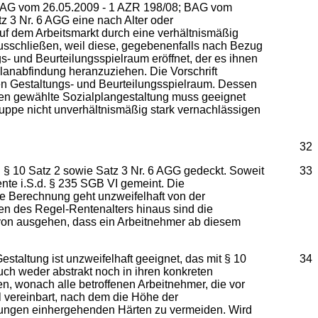
t (BAG vom 26.05.2009 - 1 AZR 198/08; BAG vom
z 3 Nr. 6 AGG eine nach Alter oder
uf dem Arbeitsmarkt durch eine verhältnismäßig
usschließen, weil diese, gegebenenfalls nach Bezug
gs- und Beurteilungsspielraum eröffnet, der es ihnen
planabfindung heranzuziehen. Die Vorschrift
einen Gestaltungs- und Beurteilungsspielraum. Dessen
ien gewählte Sozialplangestaltung muss geeignet
)Gruppe nicht unverhältnismäßig stark vernachlässigen
32
n § 10 Satz 2 sowie Satz 3 Nr. 6 AGG gedeckt. Soweit
33
ente i.S.d. § 235 SGB VI gemeint. Die
re Berechnung geht unzweifelhaft von der
en des Regel-Rentenalters hinaus sind die
avon ausgehen, dass ein Arbeitnehmer ab diesem
staltung ist unzweifelhaft geeignet, das mit § 10
34
auch weder abstrakt noch in ihren konkreten
n, wonach alle betroffenen Arbeitnehmer, die vor
vereinbart, nach dem die Höhe der
gelungen einhergehenden Härten zu vermeiden. Wird