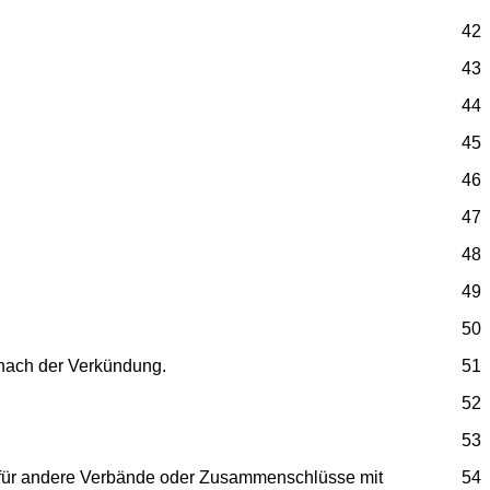
42
43
44
45
46
47
48
49
50
n nach der Verkündung.
51
52
53
 für andere Verbände oder Zusammenschlüsse mit
54