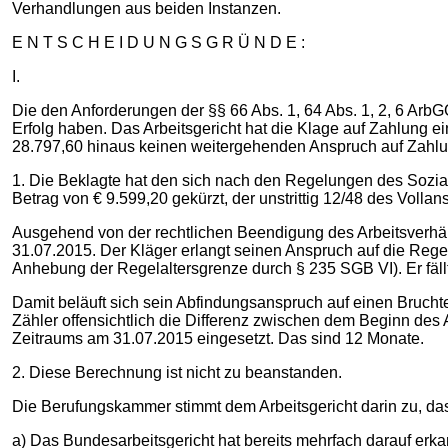
Verhandlungen aus beiden Instanzen.
E N T S C H E I D U N G S G R Ü N D E :
I.
Die den Anforderungen der §§ 66 Abs. 1, 64 Abs. 1, 2, 6 Ar
Erfolg haben. Das Arbeitsgericht hat die Klage auf Zahlung 
28.797,60 hinaus keinen weitergehenden Anspruch auf Zahlu
1. Die Beklagte hat den sich nach den Regelungen des Sozi
Betrag von € 9.599,20 gekürzt, der unstrittig 12/48 des Volla
Ausgehend von der rechtlichen Beendigung des Arbeitsverhält
31.07.2015. Der Kläger erlangt seinen Anspruch auf die Rege
Anhebung der Regelaltersgrenze durch § 235 SGB VI). Er fäll
Damit beläuft sich sein Abfindungsanspruch auf einen Brucht
Zähler offensichtlich die Differenz zwischen dem Beginn de
Zeitraums am 31.07.2015 eingesetzt. Das sind 12 Monate.
2. Diese Berechnung ist nicht zu beanstanden.
Die Berufungskammer stimmt dem Arbeitsgericht darin zu, da
a) Das Bundesarbeitsgericht hat bereits mehrfach darauf erk