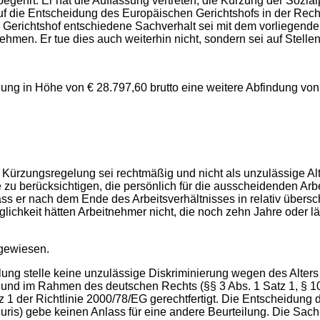
hrt. Er hat die Auffassung vertreten, die Kürzung der Sozialpl
nd auf die Entscheidung des Europäischen Gerichtshofs in der R
n Gerichtshof entschiedene Sachverhalt sei mit dem vorliegende
nehmen. Er tue dies auch weiterhin nicht, sondern sei auf Stelle
dung in Höhe von € 28.797,60 brutto eine weitere Abfindung von
e Kürzungsregelung sei rechtmäßig und nicht als unzulässige Al
 berücksichtigen, die persönlich für die ausscheidenden Arbeit
 dass er nach dem Ende des Arbeitsverhältnisses in relativ über
glichkeit hätten Arbeitnehmer nicht, die noch zehn Jahre oder l
bgewiesen.
ung stelle keine unzulässige Diskriminierung wegen des Alters 
nd im Rahmen des deutschen Rechts (§§ 3 Abs. 1 Satz 1, § 10 S
Satz 1 der Richtlinie 2000/78/EG gerechtfertigt. Die Entscheidu
ris) gebe keinen Anlass für eine andere Beurteilung. Die Sach- 