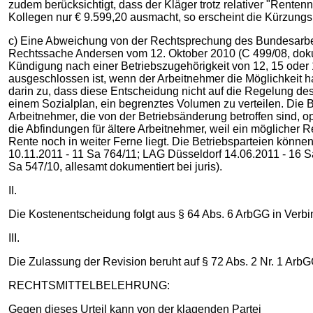
zudem berücksichtigt, dass der Kläger trotz relativer "Rente
Kollegen nur € 9.599,20 ausmacht, so erscheint die Kürzungs
c) Eine Abweichung von der Rechtsprechung des Bundesarbeits
Rechtssache Andersen vom 12. Oktober 2010 (C 499/08, dokumen
Kündigung nach einer Betriebszugehörigkeit von 12, 15 oder 
ausgeschlossen ist, wenn der Arbeitnehmer die Möglichkeit h
darin zu, dass diese Entscheidung nicht auf die Regelung des §
einem Sozialplan, ein begrenztes Volumen zu verteilen. Die B
Arbeitnehmer, die von der Betriebsänderung betroffen sind, o
die Abfindungen für ältere Arbeitnehmer, weil ein möglicher Re
Rente noch in weiter Ferne liegt. Die Betriebsparteien könn
10.11.2011 - 11 Sa 764/11; LAG Düsseldorf 14.06.2011 - 16
Sa 547/10, allesamt dokumentiert bei juris).
II.
Die Kostenentscheidung folgt aus § 64 Abs. 6 ArbGG in Verbi
III.
Die Zulassung der Revision beruht auf § 72 Abs. 2 Nr. 1 Arb
RECHTSMITTELBELEHRUNG:
Gegen dieses Urteil kann von der klagenden Partei