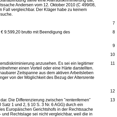
anabfindung stelle eine Altersdiskriminierung dar,
echtssache Andersen vom 12. Oktober 2010 (C 499/08,
n Fall vergleichbar. Der Kläger habe zu keinem
nsuche.
7
 € 9.599,20 brutto mit Beendigung des
8
9
10
tersdiskriminierung anzusehen. Es sei ein legitimer
11
nehmer einen Vorteil oder eine Härte darstellten.
schaubarer Zeitspanne aus dem aktiven Arbeitsleben
änger von der Möglichkeit des Bezug der Altersrente
12
dar. Die Differenzierung zwischen "rentenfernen"
13
atz 1 und 2, § 10 S. 3 Nr. 6 AGG) durch ein
ng des Europäischen Gerichtshofs in der Rechtssache
und Rechtslage sei nicht vergleichbar, weil die in