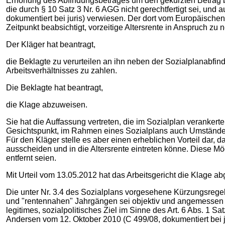
Erhöhung des Abfindungsbetrages um den gekürzten Betrag bege
die durch § 10 Satz 3 Nr. 6 AGG nicht gerechtfertigt sei, u
dokumentiert bei juris) verwiesen. Der dort vom Europäische
Zeitpunkt beabsichtigt, vorzeitige Altersrente in Anspruch zu 
Der Kläger hat beantragt,
die Beklagte zu verurteilen an ihn neben der Sozialplanabfin
Arbeitsverhältnisses zu zahlen.
Die Beklagte hat beantragt,
die Klage abzuweisen.
Sie hat die Auffassung vertreten, die im Sozialplan verankert
Gesichtspunkt, im Rahmen eines Sozialplans auch Umstände zu
Für den Kläger stelle es aber einen erheblichen Vorteil dar,
ausscheiden und in die Altersrente eintreten könne. Diese Mö
entfernt seien.
Mit Urteil vom 13.05.2012 hat das Arbeitsgericht die Klage a
Die unter Nr. 3.4 des Sozialplans vorgesehene Kürzungsregel
und "rentennahen" Jahrgängen sei objektiv und angemessen u
legitimes, sozialpolitisches Ziel im Sinne des Art. 6 Abs. 1 
Andersen vom 12. Oktober 2010 (C 499/08, dokumentiert bei ju