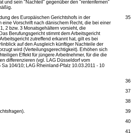
at und sein "Nachteil" gegenüber den "rentenfernen"
mäßig.
idung des Europäischen Gerichtshofs in der
35
 eine Vorschrift nach dänischem Recht, die bei einer
, 2 bzw. 3 Monatsgehältern vorsieht, die
 Das Berufungsgericht stimmt dem Arbeitsgericht
beitsgericht zutreffend erkannt hat, gilt es bei
inblick auf den Ausgleich künftiger Nachteile der
zugt wird (Verteilungsgerechtigkeit). Erhöhen sich
eiligen Effekt für jüngere Arbeitnehmer, für die die
en differenzieren (vgl. LAG Düsseldorf vom
 Sa 104/10; LAG Rheinland-Pfalz 10.03.2011 - 10
36
37
38
chtsfragen).
39
40
41