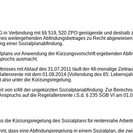
bGG in Verbindung mit §§ 519, 520 ZPO genügende und deshalb 
eines weitergehenden Abfindungsbetrages zu Recht abgewiesen. 
ng einer Sozialplanabfindung.
alplans vor Anwendung der Kürzungsvorschrift ergebenden Abfi
nspruchs ausmacht.
nisses mit Ablauf des 31.07.2011 läuft der 48-monatige Zeitra
laltersrente mit dem 01.08.2014 (Vollendung des 65. Lebensja
t also unter die Kürzungsregelung.
eil von x/48 der ungekürzten Sozialplanabfindung. Zur Berechn
s Anspruchs auf die Regelaltersrente i.S.d. § 235 SGB VI am 0
ss die Kürzungsregelung des Sozialplans für rentennahe Arbeit
annt, dass eine Abfindungsregelung in einem Sozialplan, die z