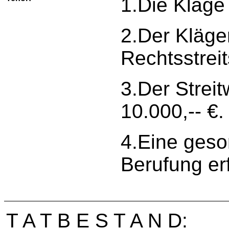
1.Die Klage
2.Der Kläge
Rechtsstreit
3.Der Streit
10.000,-- €.
4.Eine geso
Berufung erf
T A T B E S T A N D: