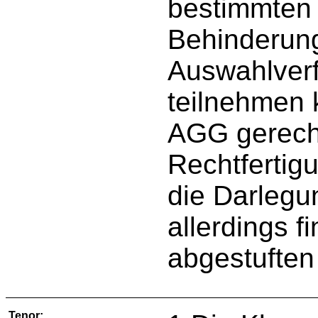
bestimmten
Behinderun
Auswahlverf
teilnehmen 
AGG gerechtf
Rechtfertigu
die Darlegu
allerdings 
abgestuften
Tenor: