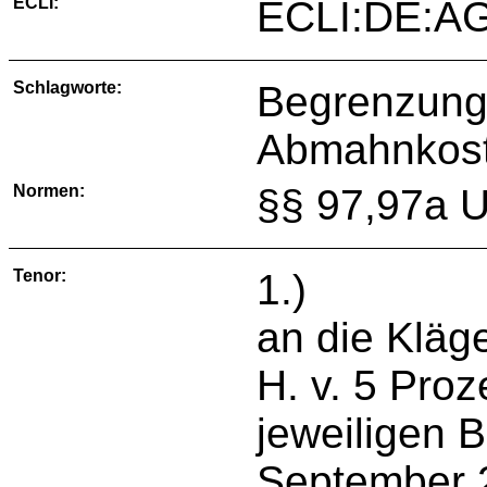
ECLI:
ECLI:DE:AG
Schlagworte:
Begrenzung
Abmahnkoste
Normen:
§§ 97,97a 
Tenor:
1.) Der B
an die Kläge
H. v. 5 Pro
jeweiligen B
September 