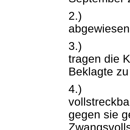
2.) Im Ü
abgewiesen
3.) Die K
tragen die 
Beklagte zu
4.) Das U
vollstreckba
gegen sie g
Zwangsvolls