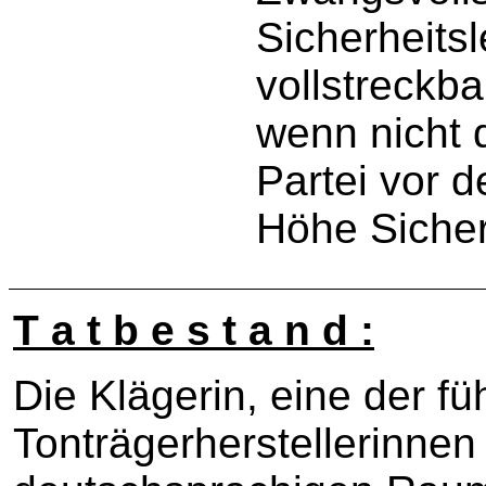
Sicherheitsl
vollstreckb
wenn nicht d
Partei vor d
Höhe Sicherh
T a t b e s t a n d :
Die Klägerin, eine der f
Tonträgerherstellerinnen