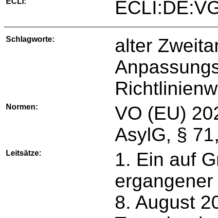
ECLI:
ECLI:DE:VG
Schlagworte:
alter Zweit
Anpassungsg
Richtlinien
Normen:
VO (EU) 20
AsylG, § 71,
Leitsätze:
1. Ein auf 
ergangener
8. August 20