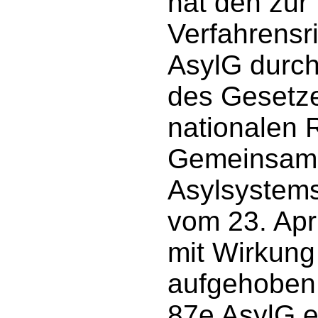
hat den zur
Verfahrensri
AsylG durch 
des Gesetz
nationalen 
Gemeinsame
Asylsystem
vom 23. Apri
mit Wirkung
aufgehoben.
87e AsylG e