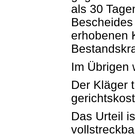
als 30 Tag
Bescheides 
erhobenen 
Bestandskra
Im Übrigen 
Der Kläger 
gerichtskos
Das Urteil i
vollstreckba