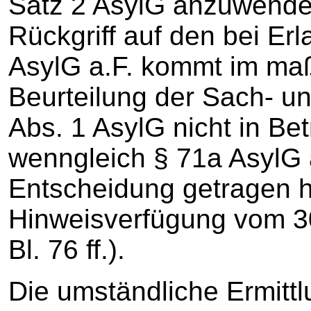
Satz 2 AsylG anzuwende
Rückgriff auf den bei Erl
AsylG a.F. kommt im maß
Beurteilung der Sach- u
Abs. 1 AsylG nicht in Be
wenngleich § 71a AsylG 
Entscheidung getragen hä
Hinweisverfügung vom 30
Bl. 76 ff.).
Die umständliche Ermit