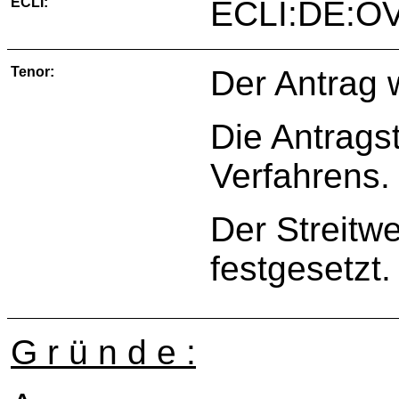
ECLI:
ECLI:DE:O
Tenor:
Der Antrag 
Die Antragst
Verfahrens.
Der Streitwe
festgesetzt.
G r ü n d e :