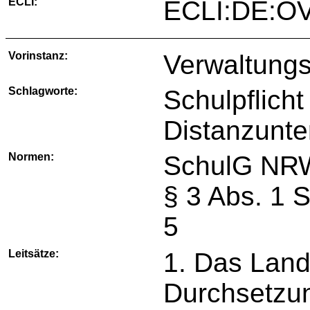
ECLI:
ECLI:DE:O
Vorinstanz:
Verwaltungs
Schlagworte:
Schulpflicht
Distanzunter
Normen:
SchulG NRW
§ 3 Abs. 1 
5
Leitsätze:
1. Das Land 
Durchsetzun