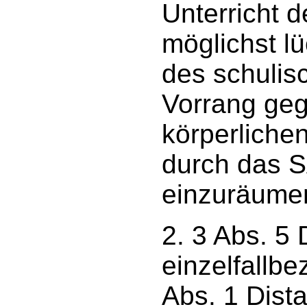
Unterricht 
möglichst l
des schulis
Vorrang geg
körperliche
durch das 
einzuräume
2. 3 Abs. 5
einzelfallb
Abs. 1 Dist