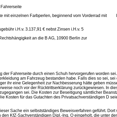
 Fahrerseite
ite mit einzelnen Farbperlen, beginnend vom Vorderrad mit La
gebühr i.H.v. 3.137,91 € nebst Zinsen i.H.v. 5
chtshängigkeit an die B AG, 10900 Berlin zur
 der Fahrerseite durch einen Schuh hervorgerufen worden sei. 
erkleidung am Fahrzeug bestanden habe. Falls dies so sei, sei
läger ihr eine Gelegenheit zur Nachbesserung hätte geben müsse
terweise noch vor der Rücktrittserklärung zurückgewiesen. In 
zugegangen sei. Die Kosten zur Beseitigung sämtlicher Beans
Die Kosten für das Gutachten des Privatsachverständigen D seie
ieser Sache ein selbstständiges Beweisverfahren geführt. Dort
en KfZ-Sachverständigen Dipl.-Ing. O eingeholt, die unter dem