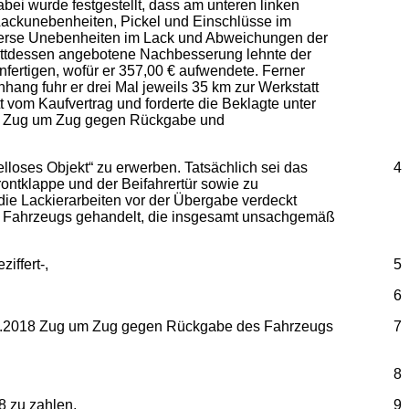
ei wurde festgestellt, dass am unteren linken
 Lackunebenheiten, Pickel und Einschlüsse im
diverse Unebenheiten im Lack und Abweichungen der
stattdessen angebotene Nachbesserung lehnte der
fertigen, wofür er 357,00 € aufwendete. Ferner
ang fuhr er drei Mal jeweils 35 km zur Werkstatt
 vom Kaufvertrag und forderte die Beklagte unter
gen Zug um Zug gegen Rückgabe und
lloses Objekt“ zu erwerben. Tatsächlich sei das
4
ontklappe und der Beifahrertür sowie zu
die Lackierarbeiten vor der Übergabe verdeckt
es Fahrzeugs gehandelt, die insgesamt unsachgemäß
iffert-,
5
6
26.04.2018 Zug um Zug gegen Rückgabe des Fahrzeugs
7
8
8 zu zahlen,
9