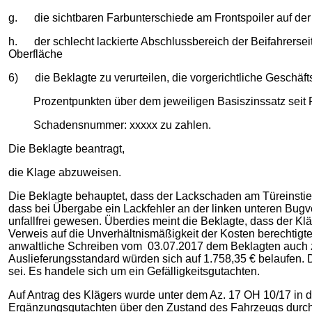
g. die sichtbaren Farbunterschiede am Frontspoiler auf der
h. der schlecht lackierte Abschlussbereich der Beifahrerse
Oberfläche
6) die Beklagte zu verurteilen, die vorgerichtliche Geschäfts
Prozentpunkten über dem jeweiligen Basiszinssatz seit Re
Schadensnummer: xxxxx zu zahlen.
Die Beklagte beantragt,
die Klage abzuweisen.
Die Beklagte behauptet, dass der Lackschaden am Türeinstieg
dass bei Übergabe ein Lackfehler an der linken unteren Bugv
unfallfrei gewesen. Überdies meint die Beklagte, dass der K
Verweis auf die Unverhältnismäßigkeit der Kosten berechtig
anwaltliche Schreiben vom 03.07.2017 dem Beklagten auch 
Auslieferungsstandard würden sich auf 1.758,35 € belaufen. 
sei. Es handele sich um ein Gefälligkeitsgutachten.
Auf Antrag des Klägers wurde unter dem Az. 17 OH 10/17 in d
Ergänzungsgutachten über den Zustand des Fahrzeugs durch d