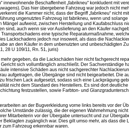
innewohnende Beschaffenheit „fabrikneu“ konkludent mit verei
 Neuwagens). Das hier übergebene Fahrzeug war jedoch nicht me
ennt die Kammer nicht, dass der Begriff „fabrikneu“ nicht mit 
führung ungenutztes Fahrzeug ist fabrikneu, wenn und solange
en Mängel aufweist, zwischen Herstellung und Kaufabschluss n
en sind, auch wenn sie vor Auslieferung an den Käufer nachgebe
 Transportschadens eine typische Reparaturmaßnahme, welche 
des Lackschadens jedoch nur insoweit, als dass die Nachlackier
gabe an den Käufer in dem unbenutzten und unbeschädigten Zust
, 28 U 109/11, Rn. 51, juris)
ehr gegeben, da die Lackschäden hier nicht fachgerecht repar
ericht sich vollumfänglich anschließt. Der Sachverständige hat 
ule intensive Schäden aus nicht sachgerechter Nachlackierung
rau aufgetragen, die Übergänge sind nicht beigearbeitet. Die au
h zu frischen Lack aufgesetzt, sodass sich eine Lackprägung geb
lität nicht dem Standard des Herstellers. Es sind dort deutli
ichtung festzustellen, sowie Farbton- und Glanzgradunterschi
erarbeiten an der Bugverkleidung vorne links bereits vor der Übe
r solche Umstände zulässig, die der eigenen Wahrnehmung nicht 
hrer Mitarbeiterin vor der Übergabe untersucht und zur Überga
 Beklagten zugänglich war. Dies gilt umso mehr, als dass die
r zum Fahrzeug erkennbar waren.