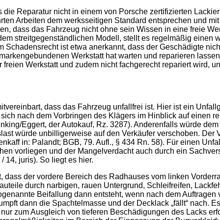
s die Reparatur nicht in einem von Porsche zertifizierten Lackie
ührten Arbeiten dem werksseitigen Standard entsprechen und mi
unden, dass das Fahrzeug nicht ohne sein Wissen in eine freie Wer
m streitgegenständlichen Modell, stellt es regelmäßig einen 
m Schadensrecht ist etwa anerkannt, dass der Geschädigte nicht 
 markengebundenen Werkstatt hat warten und reparieren lassen
reien Werkstatt und zudem nicht fachgerecht repariert wird, u
vereinbart, dass das Fahrzeug unfallfrei ist. Hier ist ein Unfa
r sich nach dem Vorbringen des Klägers im Hinblick auf einen 
king/Eggert, der Autokauf, Rz. 3287). Anderenfalls würde dem V
ast würde unbilligerweise auf den Verkäufer verschoben. Der 
nkaff in: Palandt; BGB, 79. Aufl., § 434 Rn. 58). Für einen Unf
hehen vorliegen und der Mangelverdacht auch durch ein Sachve
, juris). So liegt es hier.
t, dass der vordere Bereich des Radhauses vom linken Vorderr
auteile durch narbigen, rauen Untergrund, Schleifreifen, Lackf
sogenannte Beifallung dann entsteht, wenn nach dem Auftragen
chrumpft dann die Spachtelmasse und der Decklack „fällt“ nach.
nur zum Ausgleich von tieferen Beschädigungen des Lacks erfor