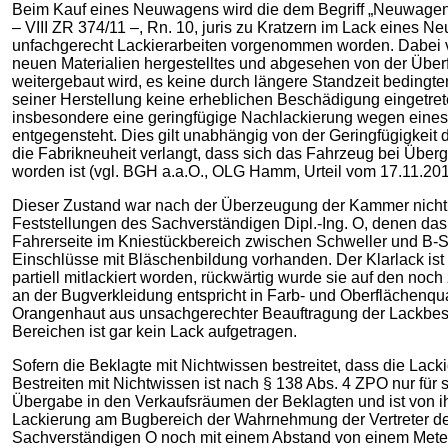
Beim Kauf eines Neuwagens wird die dem Begriff „Neuwagen“ 
– VIII ZR 374/11 –, Rn. 10, juris zu Kratzern im Lack eines
unfachgerecht Lackierarbeiten vorgenommen worden. Dabei verk
neuen Materialien hergestelltes und abgesehen von der Über
weitergebaut wird, es keine durch längere Standzeit bedingt
seiner Herstellung keine erheblichen Beschädigung eingetret
insbesondere eine geringfügige Nachlackierung wegen eines
entgegensteht. Dies gilt unabhängig von der Geringfügigkeit 
die Fabrikneuheit verlangt, dass sich das Fahrzeug bei Über
worden ist (vgl. BGH a.a.O., OLG Hamm, Urteil vom 17.11.2011
Dieser Zustand war nach der Überzeugung der Kammer nicht m
Feststellungen des Sachverständigen Dipl.-Ing. O, denen das G
Fahrerseite im Kniestückbereich zwischen Schweller und B-Sä
Einschlüsse mit Bläschenbildung vorhanden. Der Klarlack ist 
partiell mitlackiert worden, rückwärtig wurde sie auf den noc
an der Bugverkleidung entspricht in Farb- und Oberflächenqua
Orangenhaut aus unsachgerechter Beauftragung der Lackbesch
Bereichen ist gar kein Lack aufgetragen.
Sofern die Beklagte mit Nichtwissen bestreitet, dass die Lacki
Bestreiten mit Nichtwissen ist nach § 138 Abs. 4 ZPO nur fü
Übergabe in den Verkaufsräumen der Beklagten und ist von i
Lackierung am Bugbereich der Wahrnehmung der Vertreter der
Sachverständigen O noch mit einem Abstand von einem Mete