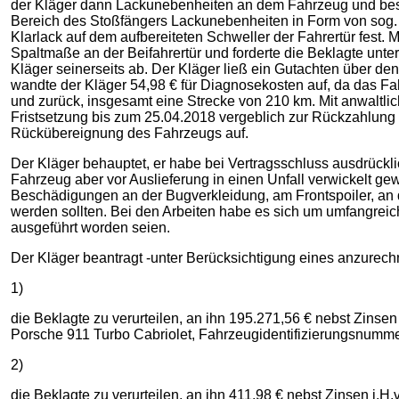
der Kläger dann Lackunebenheiten an dem Fahrzeug und besich
Bereich des Stoßfängers Lackunebenheiten in Form von sog. O
Klarlack auf dem aufbereiteten Schweller der Fahrertür fest
Spaltmaße an der Beifahrertür und forderte die Beklagte unt
Kläger seinerseits ab. Der Kläger ließ ein Gutachten über d
wandte der Kläger 54,98 € für Diagnosekosten auf, da das Fa
und zurück, insgesamt eine Strecke von 210 km. Mit anwaltlic
Fristsetzung bis zum 25.04.2018 vergeblich zur Rückzahlun
Rückübereignung des Fahrzeugs auf.
Der Kläger behauptet, er habe bei Vertragsschluss ausdrückl
Fahrzeug aber vor Auslieferung in einen Unfall verwickelt g
Beschädigungen an der Bugverkleidung, am Frontspoiler, an d
werden sollten. Bei den Arbeiten habe es sich um umfangrei
ausgeführt worden seien.
Der Kläger beantragt -unter Berücksichtigung eines anzurechn
1)
die Beklagte zu verurteilen, an ihn 195.271,56 € nebst Zin
Porsche 911 Turbo Cabriolet, Fahrzeugidentifizierungsnumm
2)
die Beklagte zu verurteilen, an ihn 411,98 € nebst Zinsen i.