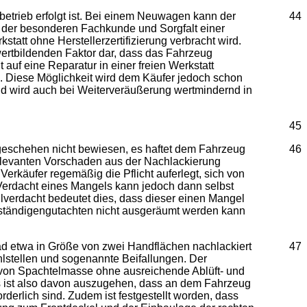
rbetrieb erfolgt ist. Bei einem Neuwagen kann der
44
t der besonderen Fachkunde und Sorgfalt einer
kstatt ohne Herstellerzertifizierung verbracht wird.
wertbildenden Faktor dar, dass das Fahrzeug
auf eine Reparatur in einer freien Werkstatt
. Diese Möglichkeit wird dem Käufer jedoch schon
nd wird auch bei Weiterveräußerung wertmindernd in
45
llgeschehen nicht bewiesen, es haftet dem Fahrzeug
46
relevanten Vorschaden aus der Nachlackierung
erkäufer regemäßig die Pflicht auferlegt, sich von
Verdacht eines Mangels kann jedoch dann selbst
allverdacht bedeutet dies, dass dieser einen Mangel
rständigengutachten nicht ausgeräumt werden kann
ad etwa in Größe von zwei Handflächen nachlackiert
47
ehlstellen und sogenannte Beifallungen. Der
 von Spachtelmasse ohne ausreichende Ablüft- und
 Es ist also davon auszugehen, dass an dem Fahrzeug
derlich sind. Zudem ist festgestellt worden, dass