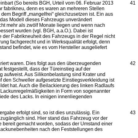
nbart (So bereits BGH, Urteil vom 06. Februar 2013
41
hr fabrikneu, denn es waren an mehreren Stellen
dem Begriff „mangelfrei“ gleichzusetzen ist. Ein aus
 das Modell dieses Fahrzeugs unverändert
icht mehr als zwölf Monate liegen und wenn nach
ssert wurden (vgl. BGH, a.a.O.). Dabei ist
der Fabrikneuheit des Fahrzeugs in der Regel nicht
ung fachgerecht und in Werksqualität erfolgt, denn
and befindet, wie es vom Hersteller ausgeliefert
iert waren. Dies folgt aus den überzeugenden
42
festgestellt, dass der Türeinstieg auf der
 aufweist. Aus Silikonbelastung sind Krater und
f den Schweller aufgesetzte Einstiegsverkleidung ist
ildet hat. Auch die Beilackierung des linken Radlaufs
che Lackunregelmäßigkeiten in Form von sogenannter
ede des Lacks. In einigen innenliegenden
rgabe erfolgt sind, so ist dies unzulässig. Ein
43
zugänglich sind. Hier stand das Fahrzeug vor der
be bereit gemacht worden, sodass der Umstand einer
 Lackunebenheiten nach den Feststellungen des