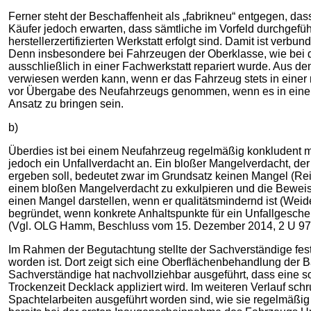
Ferner steht der Beschaffenheit als „fabrikneu“ entgegen, das
Käufer jedoch erwarten, dass sämtliche im Vorfeld durchgef
herstellerzertifizierten Werkstatt erfolgt sind. Damit ist verb
Denn insbesondere bei Fahrzeugen der Oberklasse, wie bei de
ausschließlich in einer Fachwerkstatt repariert wurde. Aus de
verwiesen werden kann, wenn er das Fahrzeug stets in einer
vor Übergabe des Neufahrzeugs genommen, wenn es in einer f
Ansatz zu bringen sein.
b)
Überdies ist bei einem Neufahrzeug regelmäßig konkludent mit
jedoch ein Unfallverdacht an. Ein bloßer Mangelverdacht, de
ergeben soll, bedeutet zwar im Grundsatz keinen Mangel (Rein
einem bloßen Mangelverdacht zu exkulpieren und die Beweisl
einen Mangel darstellen, wenn er qualitätsmindernd ist (Weide
begründet, wenn konkrete Anhaltspunkte für ein Unfallgesc
(Vgl. OLG Hamm, Beschluss vom 15. Dezember 2014, 2 U 97 / 14
Im Rahmen der Begutachtung stellte der Sachverständige fes
worden ist. Dort zeigt sich eine Oberflächenbehandlung der B
Sachverständige hat nachvollziehbar ausgeführt, dass eine 
Trockenzeit Decklack appliziert wird. Im weiteren Verlauf s
Spachtelarbeiten ausgeführt worden sind, wie sie regelmäßig 