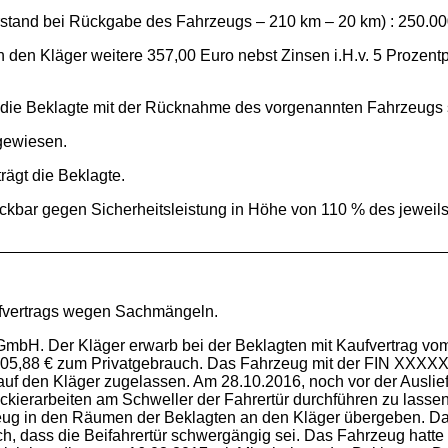
rstand bei Rückgabe des Fahrzeugs – 210 km – 20 km) : 250.0
 an den Kläger weitere 357,00 Euro nebst Zinsen i.H.v. 5 Proze
ich die Beklagte mit der Rücknahme des vorgenannten Fahrzeug
gewiesen.
rägt die Beklagte.
treckbar gegen Sicherheitsleistung in Höhe von 110 % des jeweil
ufvertrags wegen Sachmängeln.
GmbH. Der Kläger erwarb bei der Beklagten mit Kaufvertrag vo
.705,88 € zum Privatgebrauch. Das Fahrzeug mit der FIN XXXXX
uf den Kläger zugelassen. Am 28.10.2016, noch vor der Ausliefe
ckierarbeiten am Schweller der Fahrertür durchführen zu lassen
ug in den Räumen der Beklagten an den Kläger übergeben. Dab
ch, dass die Beifahrertür schwergängig sei. Das Fahrzeug hatt