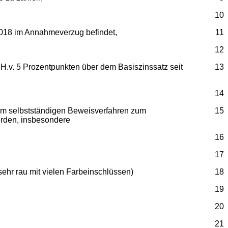
10
2018 im Annahmeverzug befindet,
11
12
i.H.v. 5 Prozentpunkten über dem Basiszinssatz seit
13
14
e im selbstständigen Beweisverfahren zum
15
erden, insbesondere
16
17
hr rau mit vielen Farbeinschlüssen)
18
19
20
21