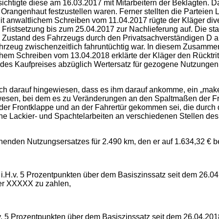
tigte diese am 16.03.2017 mit Mitarbeitern der Beklagten. Dab
rangenhaut festzustellen waren. Ferner stellten die Parteien
. Mit anwaltlichem Schreiben vom 11.04.2017 rügte der Kläger 
er Fristsetzung bis zum 25.04.2017 zur Nachlieferung auf. Die 
en Zustand des Fahrzeugs durch den Privatsachverständigen D an
hrzeug zwischenzeitlich fahruntüchtig war. In diesem Zusammenh
hem Schreiben vom 13.04.2018 erklärte der Kläger den Rücktritt
g des Kaufpreises abzüglich Wertersatz für gezogene Nutzun
ich darauf hingewiesen, dass es ihm darauf ankomme, ein „make
ewesen, bei dem es zu Veränderungen an den Spaltmaßen der Fr
er Frontklappe und an der Fahrertür gekommen sei, die durch 
che Lackier- und Spachtelarbeiten an verschiedenen Stellen d
enden Nutzungsersatzes für 2.490 km, den er auf 1.634,32 € bez
sen i.H.v. 5 Prozentpunkten über dem Basiszinssatz seit dem 
er XXXXX zu zahlen,
H.v. 5 Prozentpunkten über dem Basiszinssatz seit dem 26.04.201