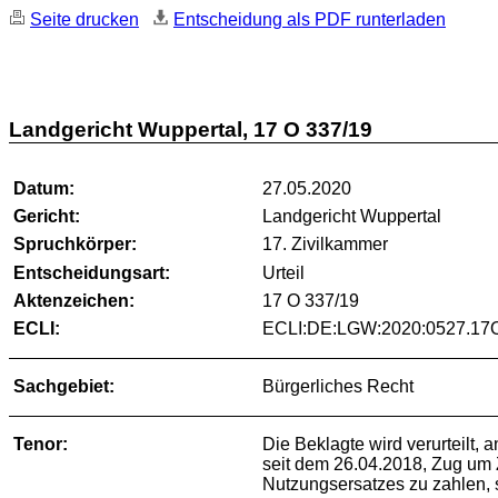
Seite drucken
Entscheidung als PDF runterladen
Landgericht Wuppertal, 17 O 337/19
Datum:
27.05.2020
Gericht:
Landgericht Wuppertal
Spruchkörper:
17. Zivilkammer
Entscheidungsart:
Urteil
Aktenzeichen:
17 O 337/19
ECLI:
ECLI:DE:LGW:2020:0527.17O
Sachgebiet:
Bürgerliches Recht
Tenor:
Die Beklagte wird verurteilt,
seit dem 26.04.2018, Zug um
Nutzungsersatzes zu zahlen, 