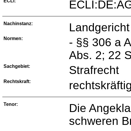
ECLI:
ECLI:DE:AG
Nachinstanz:
Landgericht
Normen:
- §§ 306 a A
Abs. 2; 22 
Sachgebiet:
Strafrecht
Rechtskraft:
rechtskräfti
Tenor:
Die Angekla
schweren Br