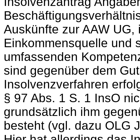
Insolvenzantrag Angaben 
Beschäftigungsverhältni
Auskünfte zur AAW UG, 
Einkommensquelle und s
umfassenden Kompetenze
sind gegenüber dem Gut
Insolvenzverfahren erfolg
§ 97 Abs. 1 S. 1 InsO ni
grundsätzlich ihm gegenü
besteht (vgl. dazu OLG 
Hier hat allerdings das I