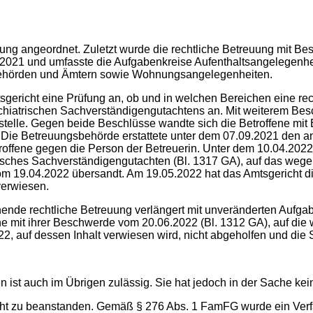
treuung angeordnet. Zuletzt wurde die rechtliche Betreuung mit 
09.2021 und umfasste die Aufgabenkreise Aufenthaltsangelegen
i Behörden und Ämtern sowie Wohnungsangelegenheiten.
ericht eine Prüfung an, ob und in welchen Bereichen eine rech
psychiatrischen Sachverständigengutachtens an. Mit weiterem Be
sstelle. Gegen beide Beschlüsse wandte sich die Betroffene mi
Die Betreuungsbehörde erstattete unter dem 07.09.2021 den ang
offene gegen die Person der Betreuerin. Unter dem 10.04.2022 e
risches Sachverständigengutachten (Bl. 1317 GA), auf das we
m 19.04.2022 übersandt. Am 19.05.2022 hat das Amtsgericht di
verwiesen.
hende rechtliche Betreuung verlängert mit unveränderten Aufg
ne mit ihrer Beschwerde vom 20.06.2022 (Bl. 1312 GA), auf d
2, auf dessen Inhalt verwiesen wird, nicht abgeholfen und die
ist auch im Übrigen zulässig. Sie hat jedoch in der Sache kein
cht zu beanstanden. Gemäß § 276 Abs. 1 FamFG wurde ein Verfah