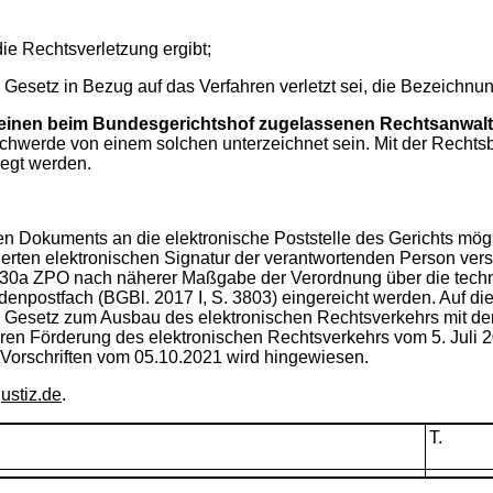
e Rechtsverletzung ergibt;
 Gesetz in Bezug auf das Verfahren verletzt sei, die Bezeichn
einen beim Bundesgerichtshof zugelassenen Rechtsanwalt
werde von einem solchen unterzeichnet sein. Mit der Rechtsbe
legt werden.
en Dokuments an die elektronische Poststelle des Gerichts mög
izierten elektronischen Signatur der verantwortenden Person ve
 130a ZPO nach näherer Maßgabe der Verordnung über die tec
npostfach (BGBl. 2017 I, S. 3803) eingereicht werden. Auf die 
s Gesetz zum Ausbau des elektronischen Rechtsverkehrs mit de
iteren Förderung des elektronischen Rechtsverkehrs vom 5. Jul
 Vorschriften vom 05.10.2021 wird hingewiesen.
ustiz.de
.
T.