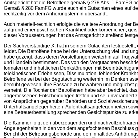
Amtsgericht hat die Betroffene gemäß § 278 Abs. 1 FamFG pe
Gemäß § 280 FamFG wurde auch ein Gutachten eines auf dem 
rechtzeitig vor dem Anhörungstermin übersandt.
Auch materiell-rechtlich erfolgte die weitere Anordnung der 
aufgrund einer psychischen Krankheit oder körperlichen, gei
dieser Voraussetzungen hat das Amtsgericht zutreffend festges
Der Sachverständige X. hat in seinem Gutachten festgestellt
leidet. Die Betroffene habe bei der Untersuchung viel und u
habe gezeigt, dass deren Vorstellungen weiterhin auf Trugw
und Handeln bestimmten. Das von den Vorgutachten beschriebe
formalen und inhaltlichen Denkstörungen mit Beeinträchtigun
telekinetischen Erlebnissen, Dissimulation, fehlender Krankh
Betroffene sei bei der Begutachtung weiterhin im Denken asso
bemüht gewesen, ihre Fassade zu bewahren und möglichst ge
verneint. Die Tochter der Betroffenen habe aber berichtet, da
angemessenen Entscheidungen treffen und sei unverändert zu
von Ansprüchen gegenüber Behörden und Sozialversicherungs
Unterhaltsangelegenheiten, Aufenthaltsangelegenheiten sowie
eine Betreuerbestellung sprechenden Gesichtspunkte zu er
Die Kammer folgt den überzeugenden und nachvollziehbaren 
Angelegenheiten in den von dem angefochtenen Beschluss ge
Bericht der Betreuungsbehörde und den Inhalt des Anhörungster