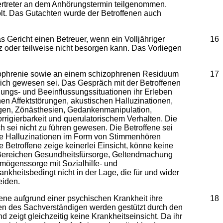
Vertreter an dem Anhörungstermin teilgenommen.
t. Das Gutachten wurde der Betroffenen auch
s Gericht einen Betreuer, wenn ein Volljähriger
16
 oder teilweise nicht besorgen kann. Das Vorliegen
hizophrenie sowie an einem schizophrenen Residuum
17
lich gewesen sei. Das Gespräch mit der Betroffenen
ungs- und Beeinflussungssituationen ihr Erleben
en Affektstörungen, akustischen Halluzinationen,
ungen, Zönästhesien, Gedankenmanipulation,
rrigierbarkeit und querulatorischem Verhalten. Die
h sei nicht zu führen gewesen. Die Betroffene sei
he Halluzinationen im Form von Stimmenhören
e Betroffene zeige keinerlei Einsicht, könne keine
n Bereichen Gesundheitsfürsorge, Geltendmachung
ögenssorge mit Sozialhilfe- und
kheitsbedingt nicht in der Lage, die für und wider
eiden.
ne aufgrund einer psychischen Krankheit ihre
18
en des Sachverständigen werden gestützt durch den
 zeigt gleichzeitig keine Krankheitseinsicht. Da ihr