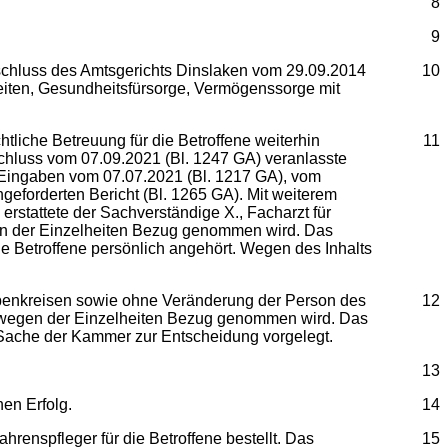
8
9
Beschluss des Amtsgerichts Dinslaken vom 29.09.2014
10
heiten, Gesundheitsfürsorge, Vermögenssorge mit
tliche Betreuung für die Betroffene weiterhin
11
schluss vom 07.09.2021 (Bl. 1247 GA) veranlasste
t Eingaben vom 07.07.2021 (Bl. 1217 GA), vom
eforderten Bericht (Bl. 1265 GA). Mit weiterem
rstattete der Sachverständige X., Facharzt für
gen der Einzelheiten Bezug genommen wird. Das
e Betroffene persönlich angehört. Wegen des Inhalts
abenkreisen sowie ohne Veränderung der Person des
12
ie wegen der Einzelheiten Bezug genommen wird. Das
 Sache der Kammer zur Entscheidung vorgelegt.
13
en Erfolg.
14
renspfleger für die Betroffene bestellt. Das
15