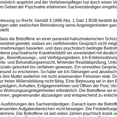
rsönlich angehört und der Verfahrenspfleger hat durch einen 
Gebiet der Psychiatrie erfahrenen Sachverständigen eingehol
Betreuung zu Recht. Gemäß § 1896 Abs. 1 Satz 1 BGB bestellt da
stigen oder seelischen Behinderung seine Angelegenheiten ganz
tellt.
, dass die Betroffene an einer paranoid-halluzinatorischen Sc
ngeordnet geredet, sodass ein zielführendes Gespräch nicht mög
ahrnehmungen basierten, und dass psychotisch bedingte Bedroh
ne psychiatrische Krankheitsbild sei unverändert mit deutlich
gs-, Beeinflussungs-, und Verfolgungsideen, Ich-Erlebnisstör
eits- und Behandlungseinsicht, fehlender Realitätsprüfung, Unko
ziativ gelockert bis zerfahren gewesen. Ein sinnvolles Gespräc
sund zu erscheinen. So habe sie Ich-Störungen und akustisc
ss ihre Mutter weiterhin mit nicht anwesenden Personen rede. Di
r freien Willensbildung nicht fähig. Eine Betreuung sei in de
trägern, Anhalten, Entgegennehmen und Öffnen der Post, Verm
 Wohnungsangelegenheiten erforderlich. Die Betroffene sei kran
kennen, gegeneinander abzuwägen und entsprechend zu entsch
Ausführungen des Sachverständigen. Danach kann die Betroffe
nannten Aufgabenbereichen nicht besorgen. Die Feststellung
mins. Die Betroffene ist seit vielen Jahren psychisch krank und