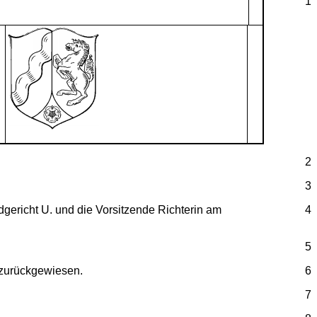
1
2
3
dgericht U. und die Vorsitzende Richterin am
4
5
 zurückgewiesen.
6
7