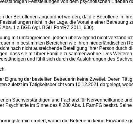
ständigen Feststellungen von dem psychotischen Erleben domi
der Betroffenen angeordnet werden, da die Betroffene in ihrer 
 Feststellungen nicht in der Lage, die Vorteile einer Betreuung
896 Abs. 1 a BGB (vgl. BGH FamRZ 2011, 630).
uung mit umfangreichen, jedoch überwiegend nicht verständlic
treuerin in bestimmten Bereichen wie ihren niederländischen R
sicht nach nicht ausreichende Beteiligung ihrer Person durch d
gen, dass sie mit ihrer Familie zusammenwohne. Des Weiteren 
rständigen und fühlt sich durch die Ausführungen des Sachver
ch.
der Eignung der bestellten Betreuerin keine Zweifel. Deren Täti
eiten zuletzt im Tätigkeitsbericht vom 10.12.2021 dargelegt, wob
renen Sachverständigen und Facharzt für Nervenheilkunde und 
der Psychiatrie im Sinne des § 280 Abs. 1 FamFG besitzt. Sein
ungstermin erörtert, wobei die Betreuerin keine Einwände gege