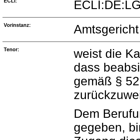
ECLI:
ECLI:DE:LG
Vorinstanz:
Amtsgericht
Tenor:
weist die K
dass beabsic
gemäß § 52
zurückzuwe
Dem Berufun
gegeben, b