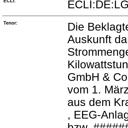
ECLI:
ECLI:DE:LG
Tenor:
Die Beklagte
Auskunft da
Strommenge
Kilowattstu
GmbH & Co.
vom 1. Mär
aus dem Kra
, EEG-Anla
bzw. #####